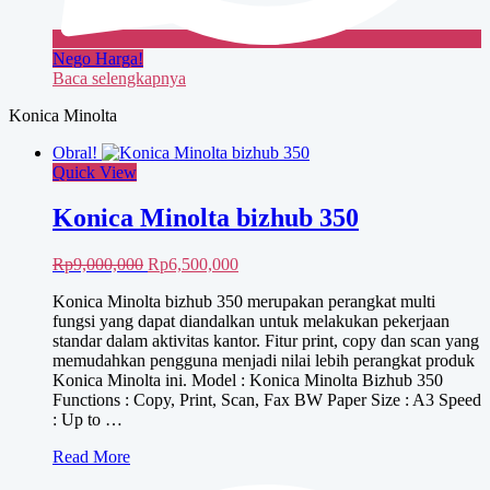
Nego Harga!
Baca selengkapnya
Konica Minolta
Obral!
Quick View
Konica Minolta bizhub 350
Harga
Harga
Rp
9,000,000
Rp
6,500,000
aslinya
saat
Konica Minolta bizhub 350 merupakan perangkat multi
adalah:
ini
fungsi yang dapat diandalkan untuk melakukan pekerjaan
Rp9,000,000.
adalah:
standar dalam aktivitas kantor. Fitur print, copy dan scan yang
Rp6,500,000.
memudahkan pengguna menjadi nilai lebih perangkat produk
Konica Minolta ini. Model : Konica Minolta Bizhub 350
Functions : Copy, Print, Scan, Fax BW Paper Size : A3 Speed
: Up to …
Konica
Read More
Minolta