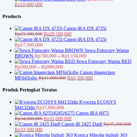
adalah:
Harga
ini
Harga
Rp2,750,000
Rp
10,000,000
Rp21,750,000.
aslinya
adalah:
saat
adalah:
Rp19,500,000.
ini
Products
Rp12,000,000.
adalah:
Rp10,000,000.
Canon iRA DX 4735i
Harga
Harga
Rp
25,500,000
Rp
20,500,000
aslinya
saat
Canon iRA DX 4725i
adalah:
ini
Rp
17,500,000
Rp25,500,000.
adalah:
Sewa Fotocopy Warna
Rp20,500,000.
Rentang
BROWN
Rp
700,000
–
Rp
1,150,000
harga:
Sewa Fotocopy Warna RED
Rentang
Rp700,000
Rp
500,000
–
Rp
900,000
harga:
hingga
Canon Imageclass
Rp500,000
Harga
Rp1,150,000
Harga
MF643cdw
Rp
11,000,000
Rp
9,500,000
hingga
aslinya
saat
Rp900,000
adalah:
ini
Produk Peringkat Teratas
Rp11,000,000.
adalah:
Rp9,500,000.
Kyocera ECOSYS
M4132idn
Rp
37,000,000
Canon iRA 6075
Harga
Harga
Rp
34,000,000
Rp
31,000,000
aslinya
saat
Canon iR 2425 Dadf
Rp
35,200,000
Harga
Harga
adalah:
ini
Rp
33,500,000
aslinya
saat
Rp34,000,000.
adalah:
Konica Minolta bizhub 363