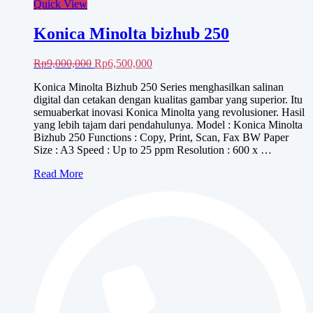
Quick View
Konica Minolta bizhub 250
Harga
Harga
Rp
9,000,000
Rp
6,500,000
aslinya
saat
Konica Minolta Bizhub 250 Series menghasilkan salinan
adalah:
ini
digital dan cetakan dengan kualitas gambar yang superior. Itu
Rp9,000,000.
adalah:
semuaberkat inovasi Konica Minolta yang revolusioner. Hasil
Rp6,500,000.
yang lebih tajam dari pendahulunya. Model : Konica Minolta
Bizhub 250 Functions : Copy, Print, Scan, Fax BW Paper
Size : A3 Speed : Up to 25 ppm Resolution : 600 x …
Konica
Read More
Minolta
bizhub
250