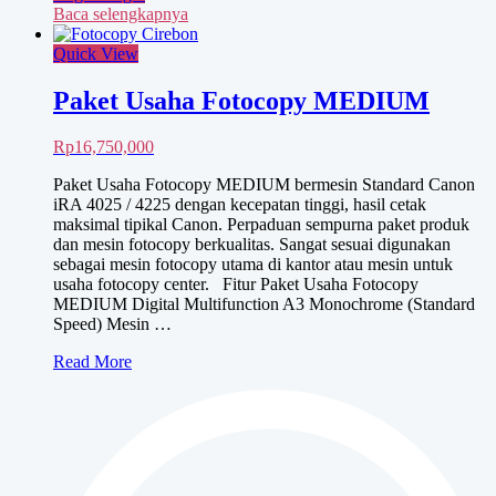
Baca selengkapnya
Quick View
Paket Usaha Fotocopy MEDIUM
Rp
16,750,000
Paket Usaha Fotocopy MEDIUM bermesin Standard Canon
iRA 4025 / 4225 dengan kecepatan tinggi, hasil cetak
maksimal tipikal Canon. Perpaduan sempurna paket produk
dan mesin fotocopy berkualitas. Sangat sesuai digunakan
sebagai mesin fotocopy utama di kantor atau mesin untuk
usaha fotocopy center. Fitur Paket Usaha Fotocopy
MEDIUM Digital Multifunction A3 Monochrome (Standard
Speed) Mesin …
Paket
Read More
Usaha
Fotocopy
MEDIUM