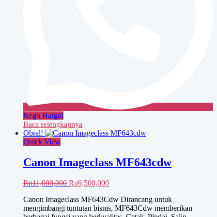
Nego Harga!
Baca selengkapnya
Obral!
Quick View
Canon Imageclass MF643cdw
Harga
Harga
Rp
11,000,000
Rp
9,500,000
aslinya
saat
Canon Imageclass MF643Cdw Dirancang untuk
adalah:
ini
mengimbangi tuntutan bisnis, MF643Cdw memberikan
Rp11,000,000.
adalah:
berbagai fungsi yang berkualitas. Cetak, Pindai, Salin