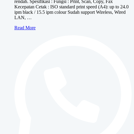
rendah. Spesifikasi : Fungsi : Print, Scan, Copy, Fax
Kecepatan Cetak : ISO standard print speed (A4): up to 24.0
ipm black / 15.5 ipm colour Sudah support Wireless, Wired
LAN, …
Canon
Read More
MAXIFY
GX4070