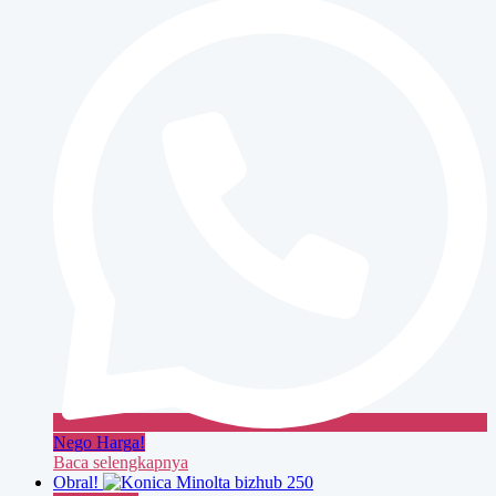
bizhub
350
Nego Harga!
Baca selengkapnya
Obral!