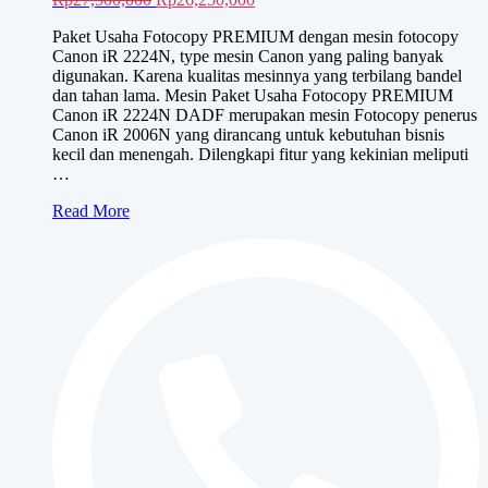
aslinya
saat
Paket Usaha Fotocopy PREMIUM dengan mesin fotocopy
adalah:
ini
Canon iR 2224N, type mesin Canon yang paling banyak
Rp27,500,000.
adalah:
digunakan. Karena kualitas mesinnya yang terbilang bandel
Rp26,250,000.
dan tahan lama. Mesin Paket Usaha Fotocopy PREMIUM
Canon iR 2224N DADF merupakan mesin Fotocopy penerus
Canon iR 2006N yang dirancang untuk kebutuhan bisnis
kecil dan menengah. Dilengkapi fitur yang kekinian meliputi
…
Paket
Read More
Usaha
Fotocopy
PREMIUM