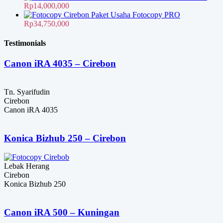
adalah:
ini
Rp31,000,000.
Rp
14,000,000
Rp35,200,000.
adalah:
Paket Usaha Fotocopy PRO
Rp33,500,000.
Rp
34,750,000
Testimonials
Canon iRA 4035 – Cirebon
Tn. Syarifudin
Cirebon
Canon iRA 4035
Konica Bizhub 250 – Cirebon
Lebak Herang
Cirebon
Konica Bizhub 250
Canon iRA 500 – Kuningan