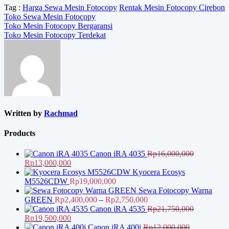
Tag :
Harga Sewa Mesin Fotocopy
Rentak Mesin Fotocopy Cirebon
Toko Sewa Mesin Fotocopy
Navigasi
Toko Mesin Fotocopy Bergaransi
Toko Mesin Fotocopy Terdekat
pos
Written by
Rachmad
Products
Canon iRA 4035
Rp
16,000,000
Harga
Harga
Rp
13,000,000
aslinya
saat
Kyocera Ecosys
adalah:
ini
M5526CDW
Rp
19,000,000
Rp16,000,000.
adalah:
Sewa Fotocopy Warna
Rp13,000,000.
Rentang
GREEN
Rp
2,400,000
–
Rp
2,750,000
harga:
Canon iRA 4535
Rp
21,750,000
Harga
Harga
Rp2,400,000
Rp
19,500,000
aslinya
saat
hingga
Canon iRA 400i
Rp
12,000,000