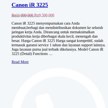
Canon iR 3225
Harga
Harga
Rp
11,000,000
Rp
9,500,000
aslinya
saat
Canon iR 3225 menyempurnakan cara Anda
adalah:
ini
membuat,berbagi dan mendistribusikan dokumen ke seluruh
Rp11,000,000.
adalah:
jaringan kerja Anda. Dirancang untuk memaksimalkan
Rp9,500,000.
produktivitas kerja diberbagai skala kecil, menengah dan
besar. Harga Canon iR 3225 Harga sangat kompetitif, sudah
termasuk garansi service 1 tahun dan layanan support lainnya.
Juga layanan purna jual terbaik dikelasnya. Model Canon iR
3225 (Detail) Functions …
Canon
Read More
iR
3225