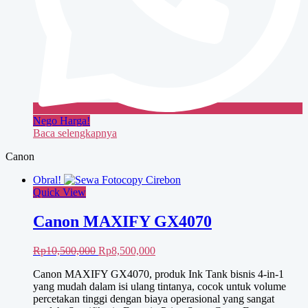
Nego Harga!
Baca selengkapnya
Canon
Obral!
Quick View
Canon MAXIFY GX4070
Harga
Harga
Rp
10,500,000
Rp
8,500,000
aslinya
saat
Canon MAXIFY GX4070, produk Ink Tank bisnis 4-in-1
adalah:
ini
yang mudah dalam isi ulang tintanya, cocok untuk volume
Rp10,500,000.
adalah:
percetakan tinggi dengan biaya operasional yang sangat
Rp8,500,000.