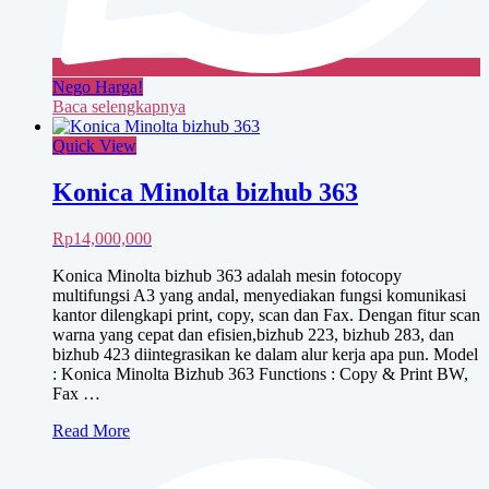
Nego Harga!
Baca selengkapnya
Quick View
Konica Minolta bizhub 363
Rp
14,000,000
Konica Minolta bizhub 363 adalah mesin fotocopy
multifungsi A3 yang andal, menyediakan fungsi komunikasi
kantor dilengkapi print, copy, scan dan Fax. Dengan fitur scan
warna yang cepat dan efisien,bizhub 223, bizhub 283, dan
bizhub 423 diintegrasikan ke dalam alur kerja apa pun. Model
: Konica Minolta Bizhub 363 Functions : Copy & Print BW,
Fax …
Konica
Read More
Minolta
bizhub
363