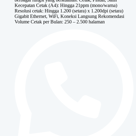
Rp9,500,000.
Kecepatan Cetak (A4): Hingga 21ppm (mono/warna)
Resolusi cetak: Hingga 1.200 (setara) x 1.200dpi (setara)
Gigabit Ethernet, WiFi, Koneksi Langsung Rekomendasi
Volume Cetak per Bulan: 250 – 2.500 halaman