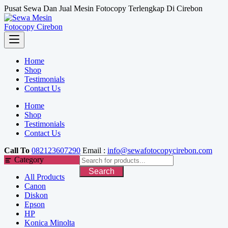
Skip
Pusat Sewa Dan Jual Mesin Fotocopy Terlengkap Di Cirebon
to
content
Home
Shop
Testimonials
Contact Us
Home
Shop
Testimonials
Contact Us
Call To
082123607290
Email :
info@sewafotocopycirebon.com
Category
Search
All Products
Canon
Diskon
Epson
HP
Konica Minolta