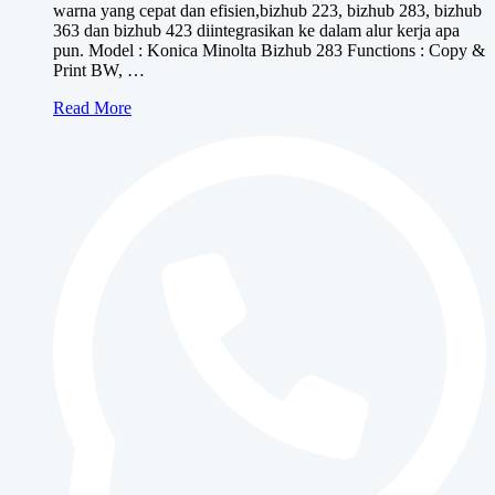
warna yang cepat dan efisien,bizhub 223, bizhub 283, bizhub
363 dan bizhub 423 diintegrasikan ke dalam alur kerja apa
pun. Model : Konica Minolta Bizhub 283 Functions : Copy &
Print BW, …
Konica
Read More
Minolta
bizhub
283