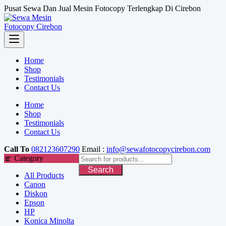
Skip
Pusat Sewa Dan Jual Mesin Fotocopy Terlengkap Di Cirebon
to
content
Home
Shop
Testimonials
Contact Us
Home
Shop
Testimonials
Contact Us
Call To
082123607290
Email :
info@sewafotocopycirebon.com
Category
Search
All Products
Canon
Diskon
Epson
HP
Konica Minolta