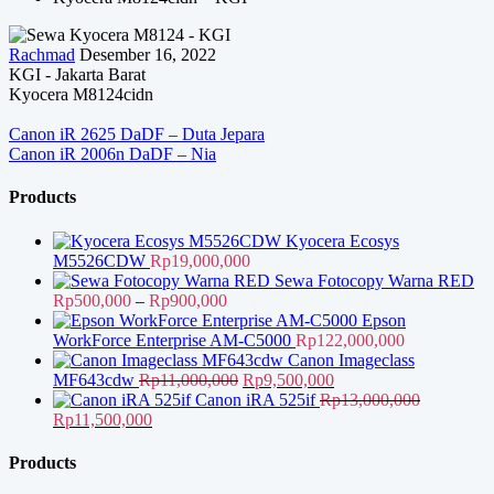
Rachmad
Desember 16, 2022
KGI - Jakarta Barat
Kyocera M8124cidn
Navigasi
Canon iR 2625 DaDF – Duta Jepara
Canon iR 2006n DaDF – Nia
pos
Products
Kyocera Ecosys
M5526CDW
Rp
19,000,000
Sewa Fotocopy Warna RED
Rentang
Rp
500,000
–
Rp
900,000
harga:
Epson
Rp500,000
WorkForce Enterprise AM-C5000
Rp
122,000,000
hingga
Canon Imageclass
Rp900,000
Harga
Harga
MF643cdw
Rp
11,000,000
Rp
9,500,000
aslinya
saat
Canon iRA 525if
Rp
13,000,000
Harga
Harga
adalah:
ini
Rp
11,500,000
aslinya
saat
Rp11,000,000.
adalah:
adalah:
ini
Rp9,500,000.
Products
Rp13,000,000.
adalah: