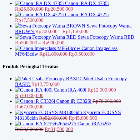
Rp11,500,000.
Canon iRA DX 4735i
Harga
Harga
Rp
25,500,000
Rp
20,500,000
aslinya
saat
Canon iRA DX 4725i
adalah:
ini
Rp
17,500,000
Rp25,500,000.
adalah:
Sewa Fotocopy Warna
Rp20,500,000.
Rentang
BROWN
Rp
700,000
–
Rp
1,150,000
harga:
Sewa Fotocopy Warna RED
Rentang
Rp700,000
Rp
500,000
–
Rp
900,000
harga:
hingga
Canon Imageclass
Rp500,000
Harga
Rp1,150,000
Harga
MF643cdw
Rp
11,000,000
Rp
9,500,000
hingga
aslinya
saat
Rp900,000
adalah:
ini
Produk Peringkat Teratas
Rp11,000,000.
adalah:
Rp9,500,000.
Paket Usaha Fotocopy
BASIC
Rp
12,750,000
Canon iRA 400i
Rp
12,000,000
Harga
Harga
Rp
10,000,000
aslinya
saat
Canon iR C3326i
Rp
78,000,000
adalah:
Harga
ini
Harga
Rp
67,000,000
Rp12,000,000.
aslinya
adalah:
saat
Kyocera ECOSYS
adalah:
Rp10,000,000.
ini
Harga
Harga
M8130cidn
Rp
52,000,000
Rp
45,000,000
Rp78,000,000.
adalah:
aslinya
saat
Canon iRA 6265
Rp67,000,000.
Harga
adalah:
Harga
ini
Rp
33,500,000
Rp
31,500,000
aslinya
Rp52,000,000.
saat
adalah: