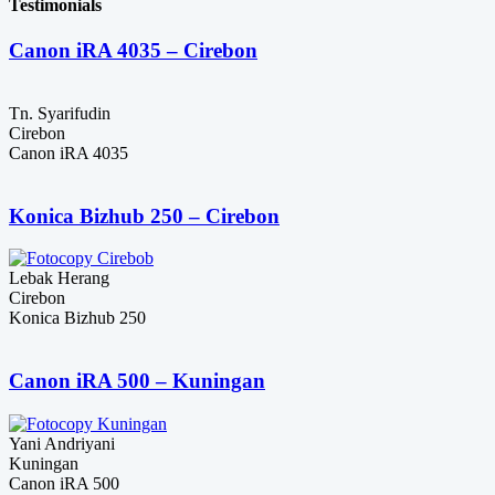
adalah:
ini
Rp45,000,000.
Testimonials
Rp33,500,000.
adalah:
Rp31,500,000.
Canon iRA 4035 – Cirebon
Tn. Syarifudin
Cirebon
Canon iRA 4035
Konica Bizhub 250 – Cirebon
Lebak Herang
Cirebon
Konica Bizhub 250
Canon iRA 500 – Kuningan
Yani Andriyani
Kuningan
Canon iRA 500