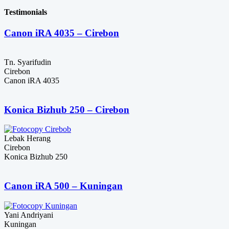
Rp16,000,000.
aslinya
adalah:
saat
adalah:
Rp14,000,000.
ini
Testimonials
Rp70,000,000.
adalah:
Rp56,000,000.
Canon iRA 4035 – Cirebon
Tn. Syarifudin
Cirebon
Canon iRA 4035
Konica Bizhub 250 – Cirebon
Lebak Herang
Cirebon
Konica Bizhub 250
Canon iRA 500 – Kuningan
Yani Andriyani
Kuningan