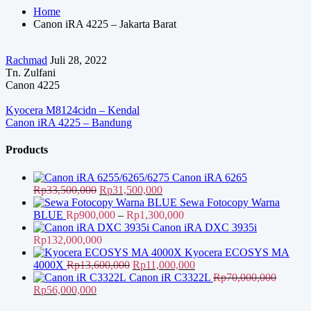
Home
Canon iRA 4225 – Jakarta Barat
Rachmad
Juli 28, 2022
Tn. Zulfani
Canon 4225
Navigasi
Kyocera M8124cidn – Kendal
Canon iRA 4225 – Bandung
pos
Products
Canon iRA 6265
Harga
Harga
Rp
33,500,000
Rp
31,500,000
aslinya
saat
Sewa Fotocopy Warna
adalah:
ini
Rentang
BLUE
Rp
900,000
–
Rp
1,300,000
Rp33,500,000.
adalah:
harga:
Canon iRA DXC 3935i
Rp31,500,000.
Rp900,000
Rp
132,000,000
hingga
Kyocera ECOSYS MA
Harga
Rp1,300,000
Harga
4000X
Rp
13,600,000
Rp
11,000,000
aslinya
saat
Canon iR C3322L
Rp
70,000,000
Harga
Harga
adalah:
ini
Rp
56,000,000
aslinya
saat
Rp13,600,000.
adalah: