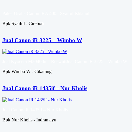
Paket Usaha Canon iRA 400i- Syaiful Ishlahul
Bpk Syaiful - Cirebon
Jual Canon iR 3225 – Wimbo W
Jual Kyocera M2040dn – RoswatiJual Canon iR 3225 – Wimbo W
Bpk Wimbo W - Cikarang
Jual Canon iR 1435if – Nur Kholis
Jual Canon iR 1435if – Nur Kholis
Bpk Nur Kholis - Indramayu