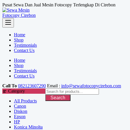
Skip
Pusat Sewa Dan Jual Mesin Fotocopy Terlengkap Di Cirebon
to
content
Home
Shop
Testimonials
Contact Us
Home
Shop
Testimonials
Contact Us
Call To
082123607290
Email :
info@sewafotocopycirebon.com
Category
Search
All Products
Canon
Diskon
Epson
HP
Konica Minolta