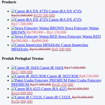
adalah:
ini
Rp11,000,000.
Products
Rp70,000,000.
adalah:
Rp56,000,000.
Canon iRA DX 4735i
Harga
Harga
Rp
25,500,000
Rp
20,500,000
aslinya
saat
Canon iRA DX 4725i
adalah:
ini
Rp
17,500,000
Rp25,500,000.
adalah:
Sewa Fotocopy Warna
Rp20,500,000.
Rentang
BROWN
Rp
700,000
–
Rp
1,150,000
harga:
Sewa Fotocopy Warna RED
Rentang
Rp700,000
Rp
500,000
–
Rp
900,000
harga:
hingga
Canon Imageclass
Rp500,000
Harga
Rp1,150,000
Harga
MF643cdw
Rp
11,000,000
Rp
9,500,000
hingga
aslinya
saat
Rp900,000
adalah:
ini
Produk Peringkat Teratas
Rp11,000,000.
adalah:
Rp9,500,000.
Canon iR 1643i
Rp
17,600,000
Harga
Harga
Rp
17,000,000
aslinya
saat
Canon iR 3025/3030
Rp
8,550,000
adalah:
ini
Paket Usaha Fotocopy
Rp17,600,000.
adalah:
Harga
Harga
PREMIUM
Rp
27,500,000
Rp
26,250,000
Rp17,000,000.
aslinya
saat
Canon iRA 4225
Rp
16,000,000
Harga
Harga
adalah:
ini
Rp
14,000,000
aslinya
saat
Rp27,500,000.
adalah:
Canon iR C3322L
Rp
70,000,000
adalah:
Harga
ini
Harga
Rp26,250,000.
Rp
56,000,000