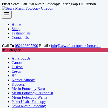
Skip
Pusat Sewa Dan Jual Mesin Fotocopy Terlengkap Di Cirebon
to
content
Home
Shop
Testimonials
Contact Us
Call To
082123607290
Email :
info@sewafotocopycirebon.com
Category
All Products
Canon
Diskon
Epson
HP
Konica Minolta
Kyocera
Mesin Fotocopy Baru
Mesin Fotocopy Rekondisi
Mesin Fotocopy Warna
Paket Usaha Fotocopy
Sewa Mesin Fotocopy