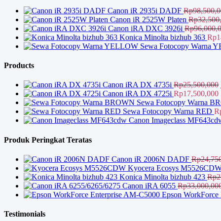
Canon iR 2935i DADF
Rp
98,500,
Canon iR 2525W Platen
Rp
32,500
Canon iRA DXC 3926i
Rp
96,000,
Konica Minolta bizhub 363
Rp
1
Sewa Fotocopy Warna
Products
Canon iRA DX 4735i
Rp
25,500,000
Canon iRA DX 4725i
Rp
17,500,000
Sewa Fotocopy Warna 
Sewa Fotocopy Warna RED
R
Canon Imageclass MF643cd
Produk Peringkat Teratas
Canon iR 2006N DADF
Rp
24,75
Kyocera Ecosys M5526CD
Konica Minolta bizhub 423
Rp
2
Canon iRA 6055
Rp
33,000,00
Epson WorkForce 
Testimonials