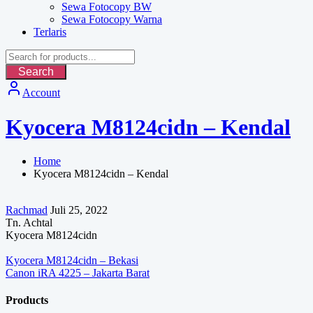
Sewa Fotocopy BW
Sewa Fotocopy Warna
Terlaris
Search
Account
Kyocera M8124cidn – Kendal
Home
Kyocera M8124cidn – Kendal
Rachmad
Juli 25, 2022
Tn. Achtal
Kyocera M8124cidn
Navigasi
Kyocera M8124cidn – Bekasi
Canon iRA 4225 – Jakarta Barat
pos
Products