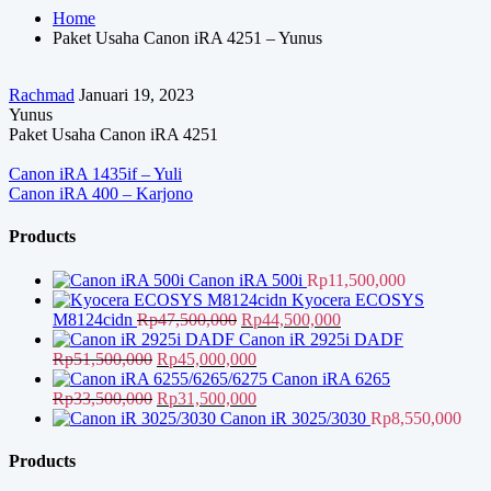
Home
Paket Usaha Canon iRA 4251 – Yunus
Rachmad
Januari 19, 2023
Yunus
Paket Usaha Canon iRA 4251
Navigasi
Canon iRA 1435if – Yuli
Canon iRA 400 – Karjono
pos
Products
Canon iRA 500i
Rp
11,500,000
Kyocera ECOSYS
Harga
Harga
M8124cidn
Rp
47,500,000
Rp
44,500,000
aslinya
saat
Canon iR 2925i DADF
Harga
adalah:
Harga
ini
Rp
51,500,000
Rp
45,000,000
aslinya
Rp47,500,000.
saat
adalah:
Canon iRA 6265
adalah:
Harga
ini
Harga
Rp44,500,000.
Rp
33,500,000
Rp
31,500,000
Rp51,500,000.
aslinya
adalah:
saat
Canon iR 3025/3030
Rp
8,550,000
adalah:
Rp45,000,000.
ini
Rp33,500,000.
adalah:
Products
Rp31,500,000.