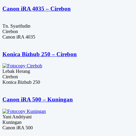
Rp96,000,000.
adalah:
Rp84,000,000.
Canon iRA 4035 – Cirebon
Tn. Syarifudin
Cirebon
Canon iRA 4035
Konica Bizhub 250 – Cirebon
Lebak Herang
Cirebon
Konica Bizhub 250
Canon iRA 500 – Kuningan
Yani Andriyani
Kuningan
Canon iRA 500