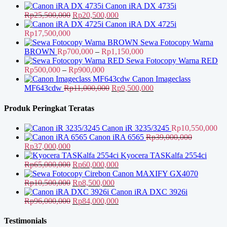
Canon iRA DX 4735i
Harga
Harga
Rp
25,500,000
Rp
20,500,000
aslinya
saat
Canon iRA DX 4725i
adalah:
ini
Rp
17,500,000
Rp25,500,000.
adalah:
Sewa Fotocopy Warna
Rp20,500,000.
Rentang
BROWN
Rp
700,000
–
Rp
1,150,000
harga:
Sewa Fotocopy Warna RED
Rentang
Rp700,000
Rp
500,000
–
Rp
900,000
harga:
hingga
Canon Imageclass
Rp500,000
Harga
Rp1,150,000
Harga
MF643cdw
Rp
11,000,000
Rp
9,500,000
hingga
aslinya
saat
Rp900,000
adalah:
ini
Produk Peringkat Teratas
Rp11,000,000.
adalah:
Rp9,500,000.
Canon iR 3235/3245
Rp
10,550,000
Canon iRA 6565
Rp
39,000,000
Harga
Harga
Rp
37,000,000
aslinya
saat
Kyocera TASKalfa 2554ci
adalah:
ini
Harga
Harga
Rp
65,000,000
Rp
60,000,000
Rp39,000,000.
adalah:
aslinya
saat
Canon MAXIFY GX4070
Rp37,000,000.
adalah:
Harga
Harga
ini
Rp
10,500,000
Rp
8,500,000
Rp65,000,000.
aslinya
saat
adalah:
Canon iRA DXC 3926i
adalah:
Harga
ini
Rp60,000,000.
Harga
Rp
96,000,000
Rp
84,000,000
Rp10,500,000.
aslinya
adalah:
saat
adalah:
Rp8,500,000.
ini
Testimonials