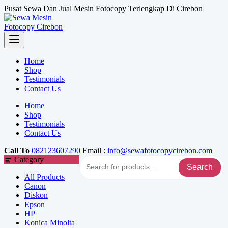
Skip
Pusat Sewa Dan Jual Mesin Fotocopy Terlengkap Di Cirebon
to
content
Home
Shop
Testimonials
Contact Us
Home
Shop
Testimonials
Contact Us
Call To
082123607290
Email :
info@sewafotocopycirebon.com
Category
Search
All Products
Canon
Diskon
Epson
HP
Konica Minolta