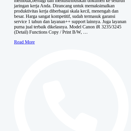
membuat,berbagi dan mendistribusikan dokumen ke seluruh
jaringan kerja Anda. Dirancang untuk memaksimalkan
produktivitas kerja diberbagai skala kecil, menengah dan
besar. Harga sangat kompetitif, sudah termasuk garansi
service 1 tahun dan layanan++ support lainnya. Juga layanan
purna jual terbaik dikelasnya. Model Canon iR 3235/3245
(Detail) Functions Copy / Print B/W, …
Canon
Read More
iR
3235/3245