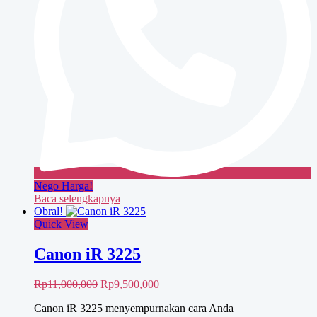
Nego Harga!
Baca selengkapnya
Obral!
Quick View
Canon iR 3225
Harga
Harga
Rp
11,000,000
Rp
9,500,000
aslinya
saat
Canon iR 3225 menyempurnakan cara Anda
adalah:
ini