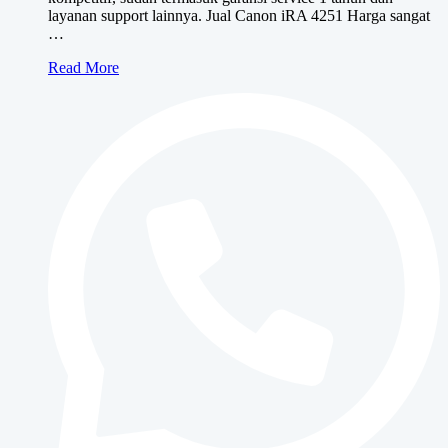
layanan support lainnya. Jual Canon iRA 4251 Harga sangat
…
Canon
Read More
iRA
4251