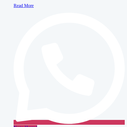
Canon
Read More
iRA
4225