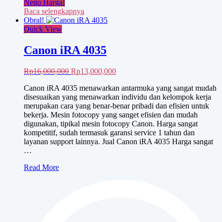
Nego Harga!
Baca selengkapnya
Obral!
Quick View
Canon iRA 4035
Harga
Harga
Rp
16,000,000
Rp
13,000,000
aslinya
saat
Canon iRA 4035 menawarkan antarmuka yang sangat mudah
adalah:
ini
disesuaikan yang menawarkan individu dan kelompok kerja
Rp16,000,000.
adalah:
merupakan cara yang benar-benar pribadi dan efisien untuk
Rp13,000,000.
bekerja. Mesin fotocopy yang sanget efisien dan mudah
digunakan, tipikal mesin fotocopy Canon. Harga sangat
kompetitif, sudah termasuk garansi service 1 tahun dan
layanan support lainnya. Jual Canon iRA 4035 Harga sangat
…
Canon
Read More
iRA
4035