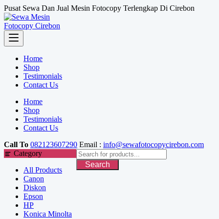
Skip
Pusat Sewa Dan Jual Mesin Fotocopy Terlengkap Di Cirebon
to
content
Home
Shop
Testimonials
Contact Us
Home
Shop
Testimonials
Contact Us
Call To
082123607290
Email :
info@sewafotocopycirebon.com
Category
Search
All Products
Canon
Diskon
Epson
HP
Konica Minolta