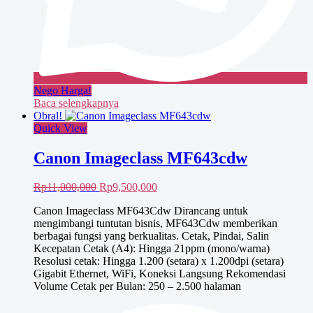
Nego Harga!
Baca selengkapnya
Obral!
Quick View
Canon Imageclass MF643cdw
Harga
Harga
Rp
11,000,000
Rp
9,500,000
aslinya
saat
Canon Imageclass MF643Cdw Dirancang untuk
adalah:
ini
mengimbangi tuntutan bisnis, MF643Cdw memberikan
Rp11,000,000.
adalah:
berbagai fungsi yang berkualitas. Cetak, Pindai, Salin
Rp9,500,000.
Kecepatan Cetak (A4): Hingga 21ppm (mono/warna)
Resolusi cetak: Hingga 1.200 (setara) x 1.200dpi (setara)
Gigabit Ethernet, WiFi, Koneksi Langsung Rekomendasi
Volume Cetak per Bulan: 250 – 2.500 halaman