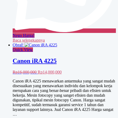
Nego Harga!
Baca selengkapnya
Obral!
Quick View
Canon iRA 4225
Harga
Harga
Rp
16,000,000
Rp
14,000,000
aslinya
saat
Canon iRA 4225 menawarkan antarmuka yang sangat mudah
adalah:
ini
disesuaikan yang menawarkan individu dan kelompok kerja
Rp16,000,000.
adalah:
merupakan cara yang benar-benar pribadi dan efisien untuk
Rp14,000,000.
bekerja. Mesin fotocopy yang sanget efisien dan mudah
digunakan, tipikal mesin fotocopy Canon. Harga sangat
kompetitif, sudah termasuk garansi service 1 tahun dan
layanan support lainnya. Jual Canon iRA 4225 Harga sangat
…