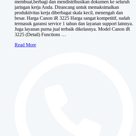
membuat,berbagi dan mendistribusikan dokumen ke seluruh
Rp11,000,000.
adalah:
jaringan kerja Anda. Dirancang untuk memaksimalkan
Rp9,500,000.
produktivitas kerja diberbagai skala kecil, menengah dan
besar. Harga Canon iR 3225 Harga sangat kompetitif, sudah
termasuk garansi service 1 tahun dan layanan support lainnya.
Juga layanan purna jual terbaik dikelasnya. Model Canon iR
3225 (Detail) Functions …
Canon
Read More
iR
3225