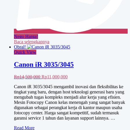
Nego Harga!
Baca selengkapnya
Obral!
Quick View
Canon iR 3035/3045
Harga
Harga
Rp
14,500,000
Rp
11,000,000
aslinya
saat
Canon iR 3035/3045 mengambil inovasi dan fleksibilitas ke
adalah:
ini
tingkat yang baru, dengan host teknologi generasi baru yang
Rp14,500,000.
adalah:
mengubah tugas kompleks menjadi alur kerja yang efisien.
Rp11,000,000.
Mesin Fotocopy Canon kelas menengah yang sangat banyak
digunakan sebagai perangkat kerja di kantor maupun usaha
fotocopy center. Harga sangat kompetitif, sudah termasuk
garansi service 1 tahun dan layanan support lainnya. …
Canon
Read More