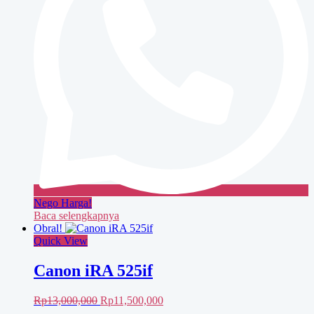
Nego Harga!
Baca selengkapnya
Obral!
Quick View
Canon iRA 525if
Harga
Harga
Rp
13,000,000
Rp
11,500,000
aslinya
saat