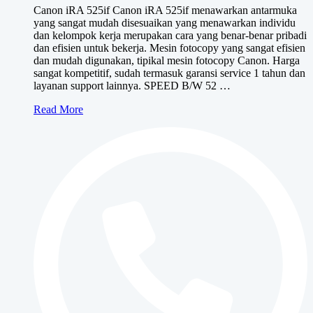
Canon iRA 525if Canon iRA 525if menawarkan antarmuka
adalah:
ini
yang sangat mudah disesuaikan yang menawarkan individu
Rp13,000,000.
adalah:
dan kelompok kerja merupakan cara yang benar-benar pribadi
Rp11,500,000.
dan efisien untuk bekerja. Mesin fotocopy yang sangat efisien
dan mudah digunakan, tipikal mesin fotocopy Canon. Harga
sangat kompetitif, sudah termasuk garansi service 1 tahun dan
layanan support lainnya. SPEED B/W 52 …
Canon
Read More
iRA
525if