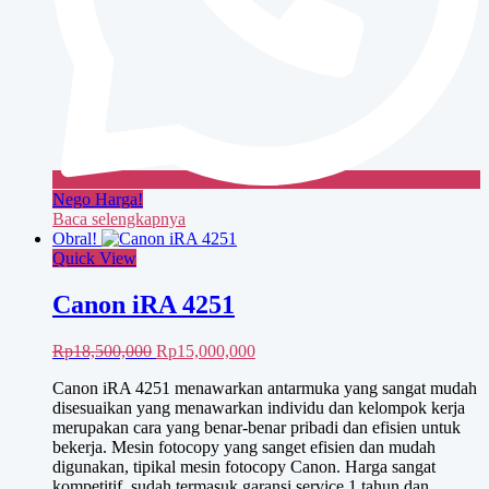
Nego Harga!
Baca selengkapnya
Obral!
Quick View
Canon iRA 4251
Harga
Harga
Rp
18,500,000
Rp
15,000,000
aslinya
saat
Canon iRA 4251 menawarkan antarmuka yang sangat mudah
adalah:
ini
disesuaikan yang menawarkan individu dan kelompok kerja
Rp18,500,000.
adalah:
merupakan cara yang benar-benar pribadi dan efisien untuk
Rp15,000,000.
bekerja. Mesin fotocopy yang sanget efisien dan mudah
digunakan, tipikal mesin fotocopy Canon. Harga sangat
kompetitif, sudah termasuk garansi service 1 tahun dan