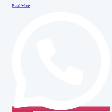
Canon
Read More
iRA
4025