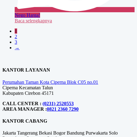
Nego Harga!
Baca selengkapnya
1
2
3
→
KANTOR LAYANAN
Perumahan Taman Kota Ciperna Blok C05 no.01
Ciperna Kecamatan Talun
Kabupaten Cirebon 45171
CALL CENTER :
(0231) 2520553
AREA MANAGER :
0821 2360 7290
KANTOR CABANG
Jakarta
Tangerang
Bekasi
Bogor
Bandung
Purwakarta
Solo