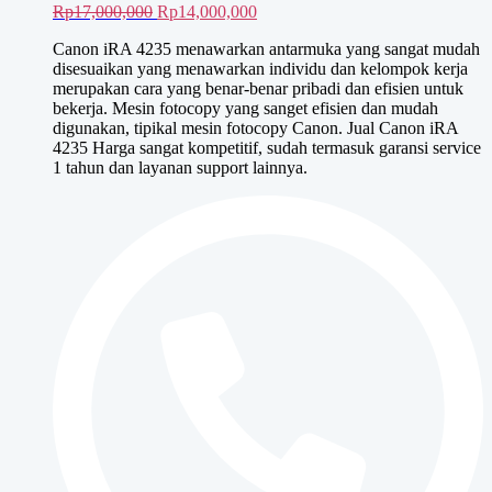
Harga
Harga
Rp
17,000,000
Rp
14,000,000
aslinya
saat
Canon iRA 4235 menawarkan antarmuka yang sangat mudah
adalah:
ini
disesuaikan yang menawarkan individu dan kelompok kerja
Rp17,000,000.
adalah:
merupakan cara yang benar-benar pribadi dan efisien untuk
Rp14,000,000.
bekerja. Mesin fotocopy yang sanget efisien dan mudah
digunakan, tipikal mesin fotocopy Canon. Jual Canon iRA
4235 Harga sangat kompetitif, sudah termasuk garansi service
1 tahun dan layanan support lainnya.