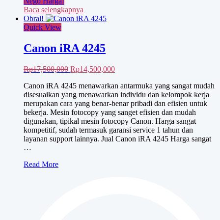
Nego Harga!
Baca selengkapnya
Obral!
Quick View
Canon iRA 4245
Harga
Harga
Rp
17,500,000
Rp
14,500,000
aslinya
saat
Canon iRA 4245 menawarkan antarmuka yang sangat mudah
adalah:
ini
disesuaikan yang menawarkan individu dan kelompok kerja
Rp17,500,000.
adalah:
merupakan cara yang benar-benar pribadi dan efisien untuk
Rp14,500,000.
bekerja. Mesin fotocopy yang sanget efisien dan mudah
digunakan, tipikal mesin fotocopy Canon. Harga sangat
kompetitif, sudah termasuk garansi service 1 tahun dan
layanan support lainnya. Jual Canon iRA 4245 Harga sangat
…
Canon
Read More
iRA
4245