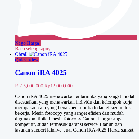
Nego Harga!
Baca selengkapnya
Obral!
Quick View
Canon iRA 4025
Harga
Harga
Rp
15,000,000
Rp
12,000,000
aslinya
saat
Canon iRA 4025 menawarkan antarmuka yang sangat mudah
adalah:
ini
disesuaikan yang menawarkan individu dan kelompok kerja
Rp15,000,000.
adalah:
merupakan cara yang benar-benar pribadi dan efisien untuk
Rp12,000,000.
bekerja. Mesin fotocopy yang sanget efisien dan mudah
digunakan, tipikal mesin fotocopy Canon. Harga sangat
kompetitif, sudah termasuk garansi service 1 tahun dan
layanan support lainnya. Jual Canon iRA 4025 Harga sangat
…