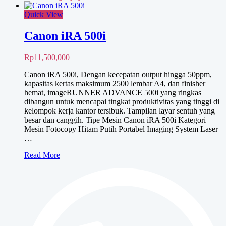
Quick View
Canon iRA 500i
Rp
11,500,000
Canon iRA 500i, Dengan kecepatan output hingga 50ppm,
kapasitas kertas maksimum 2500 lembar A4, dan finisher
hemat, imageRUNNER ADVANCE 500i yang ringkas
dibangun untuk mencapai tingkat produktivitas yang tinggi di
kelompok kerja kantor tersibuk. Tampilan layar sentuh yang
besar dan canggih. Tipe Mesin Canon iRA 500i Kategori
Mesin Fotocopy Hitam Putih Portabel Imaging System Laser
…
Canon
Read More
iRA
500i