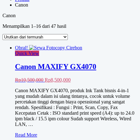
Canon
Canon
Diurutkan
Menampilkan 1–16 dari 47 hasil
menurut
harga:
rendah
Obral!
ke
Quick View
tinggi
Canon MAXIFY GX4070
Harga
Harga
Rp
10,500,000
Rp
8,500,000
aslinya
saat
Canon MAXIFY GX4070, produk Ink Tank bisnis 4-in-1
adalah:
ini
yang mudah dalam isi ulang tintanya, cocok untuk volume
Rp10,500,000.
adalah:
percetakan tinggi dengan biaya operasional yang sangat
Rp8,500,000.
rendah. Spesifikasi : Fungsi : Print, Scan, Copy, Fax
Kecepatan Cetak : ISO standard print speed (A4): up to 24.0
ipm black / 15.5 ipm colour Sudah support Wireless, Wired
LAN, …
Canon
Read More