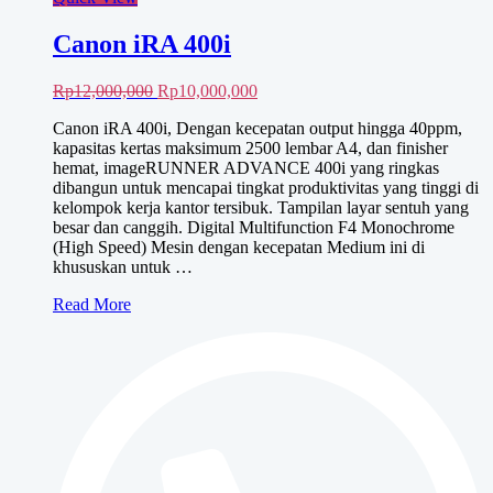
Canon iRA 400i
Harga
Harga
Rp
12,000,000
Rp
10,000,000
aslinya
saat
Canon iRA 400i, Dengan kecepatan output hingga 40ppm,
adalah:
ini
kapasitas kertas maksimum 2500 lembar A4, dan finisher
Rp12,000,000.
adalah:
hemat, imageRUNNER ADVANCE 400i yang ringkas
Rp10,000,000.
dibangun untuk mencapai tingkat produktivitas yang tinggi di
kelompok kerja kantor tersibuk. Tampilan layar sentuh yang
besar dan canggih. Digital Multifunction F4 Monochrome
(High Speed) Mesin dengan kecepatan Medium ini di
khususkan untuk …
Canon
Read More
iRA
400i