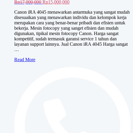
Harga
Harga
Rp
17,000,000
Rp
15,000,000
aslinya
saat
Canon iRA 4045 menawarkan antarmuka yang sangat mudah
adalah:
ini
disesuaikan yang menawarkan individu dan kelompok kerja
Rp17,000,000.
adalah:
merupakan cara yang benar-benar pribadi dan efisien untuk
Rp15,000,000.
bekerja. Mesin fotocopy yang sanget efisien dan mudah
digunakan, tipikal mesin fotocopy Canon. Harga sangat
kompetitif, sudah termasuk garansi service 1 tahun dan
layanan support lainnya. Jual Canon iRA 4045 Harga sangat
…
Canon
Read More
iRA
4045