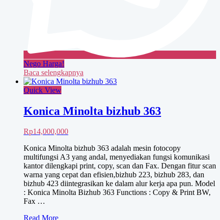
Nego Harga!
Baca selengkapnya
Quick View
Konica Minolta bizhub 363
Rp
14,000,000
Konica Minolta bizhub 363 adalah mesin fotocopy
multifungsi A3 yang andal, menyediakan fungsi komunikasi
kantor dilengkapi print, copy, scan dan Fax. Dengan fitur scan
warna yang cepat dan efisien,bizhub 223, bizhub 283, dan
bizhub 423 diintegrasikan ke dalam alur kerja apa pun. Model
: Konica Minolta Bizhub 363 Functions : Copy & Print BW,
Fax …
Konica
Read More