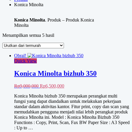
Konica Minolta
Konica Minolta
. Produk – Produk Konica
Minolta
Diurutkan
Menampilkan semua 5 hasil
menurut
harga:
rendah
Obral!
ke
Quick View
tinggi
Konica Minolta bizhub 350
Harga
Harga
Rp
9,000,000
Rp
6,500,000
aslinya
saat
Konica Minolta bizhub 350 merupakan perangkat multi
adalah:
ini
fungsi yang dapat diandalkan untuk melakukan pekerjaan
Rp9,000,000.
adalah:
standar dalam aktivitas kantor. Fitur print, copy dan scan yang
Rp6,500,000.
memudahkan pengguna menjadi nilai lebih perangkat produk
Konica Minolta ini. Model : Konica Minolta Bizhub 350
Functions : Copy, Print, Scan, Fax BW Paper Size : A3 Speed
: Up to …