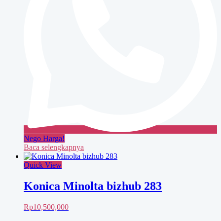
Nego Harga!
Baca selengkapnya
Quick View
Konica Minolta bizhub 283
Rp
10,500,000