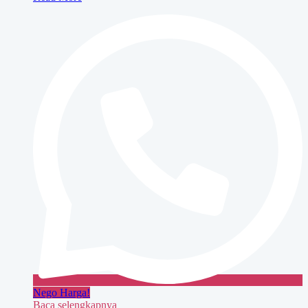
Minolta
bizhub
363
Nego Harga!
Baca selengkapnya