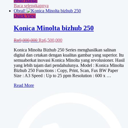
Nego Harga!
Baca selengkapnya
Obral!
Quick View
Konica Minolta bizhub 250
Harga
Harga
Rp
9,000,000
Rp
6,500,000
aslinya
saat
Konica Minolta Bizhub 250 Series menghasilkan salinan
adalah:
ini
digital dan cetakan dengan kualitas gambar yang superior. Itu
Rp9,000,000.
adalah:
semuaberkat inovasi Konica Minolta yang revolusioner. Hasil
Rp6,500,000.
yang lebih tajam dari pendahulunya. Model : Konica Minolta
Bizhub 250 Functions : Copy, Print, Scan, Fax BW Paper
Size : A3 Speed : Up to 25 ppm Resolution : 600 x …
Konica
Read More
Minolta
bizhub
250