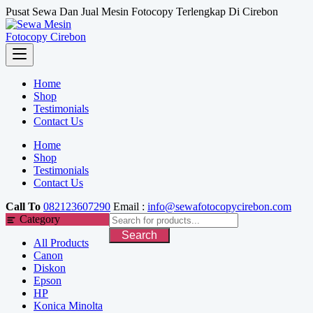
Skip
Pusat Sewa Dan Jual Mesin Fotocopy Terlengkap Di Cirebon
to
content
Home
Shop
Testimonials
Contact Us
Home
Shop
Testimonials
Contact Us
Call To
082123607290
Email :
info@sewafotocopycirebon.com
Category
Search
All Products
Canon
Diskon
Epson
HP
Konica Minolta