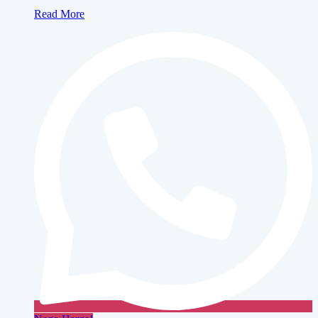
Konica
Read More
Minolta
bizhub
350