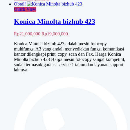
Obral!
Quick View
Konica Minolta bizhub 423
Harga
Harga
Rp
21,000,000
Rp
19,000,000
aslinya
saat
Konica Minolta bizhub 423 adalah mesin fotocopy
adalah:
ini
multifungsi A3 yang andal, menyediakan fungsi komunikasi
Rp21,000,000.
adalah:
kantor dilengkapi print, copy, scan dan Fax. Harga Konica
Rp19,000,000.
Minolta bizhub 423 Harga mesin fotocopy sangat kompetitif,
sudah termasuk garansi service 1 tahun dan layanan support
lainnya.