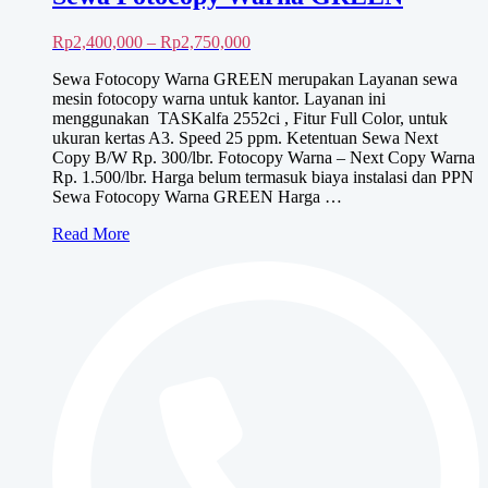
Rentang
Rp
2,400,000
–
Rp
2,750,000
harga:
Sewa Fotocopy Warna GREEN merupakan Layanan sewa
Rp2,400,000
mesin fotocopy warna untuk kantor. Layanan ini
hingga
menggunakan TASKalfa 2552ci , Fitur Full Color, untuk
Rp2,750,000
ukuran kertas A3. Speed 25 ppm. Ketentuan Sewa Next
Copy B/W Rp. 300/lbr. Fotocopy Warna – Next Copy Warna
Rp. 1.500/lbr. Harga belum termasuk biaya instalasi dan PPN
Sewa Fotocopy Warna GREEN Harga …
Sewa
Read More
Fotocopy
Warna
GREEN