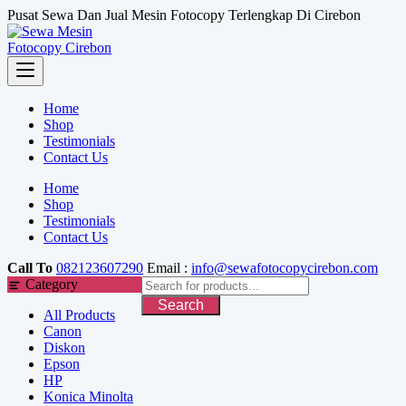
Skip
Pusat Sewa Dan Jual Mesin Fotocopy Terlengkap Di Cirebon
to
content
Home
Shop
Testimonials
Contact Us
Home
Shop
Testimonials
Contact Us
Call To
082123607290
Email :
info@sewafotocopycirebon.com
Category
Search
All Products
Canon
Diskon
Epson
HP
Konica Minolta