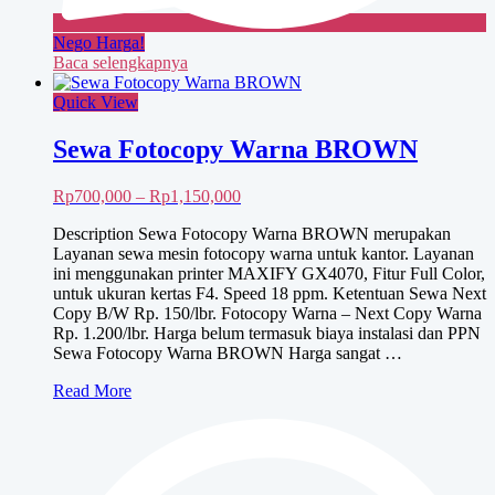
Nego Harga!
Baca selengkapnya
Quick View
Sewa Fotocopy Warna BROWN
Rentang
Rp
700,000
–
Rp
1,150,000
harga:
Description Sewa Fotocopy Warna BROWN merupakan
Rp700,000
Layanan sewa mesin fotocopy warna untuk kantor. Layanan
hingga
ini menggunakan printer MAXIFY GX4070, Fitur Full Color,
Rp1,150,000
untuk ukuran kertas F4. Speed 18 ppm. Ketentuan Sewa Next
Copy B/W Rp. 150/lbr. Fotocopy Warna – Next Copy Warna
Rp. 1.200/lbr. Harga belum termasuk biaya instalasi dan PPN
Sewa Fotocopy Warna BROWN Harga sangat …
Sewa
Read More
Fotocopy
Warna
BROWN