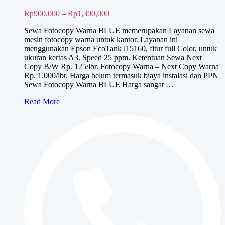
Rentang
Rp
900,000
–
Rp
1,300,000
harga:
Sewa Fotocopy Warna BLUE memerupakan Layanan sewa
Rp900,000
mesin fotocopy warna untuk kantor. Layanan ini
hingga
menggunakan Epson EcoTank l15160, fitur full Color, untuk
Rp1,300,000
ukuran kertas A3. Speed 25 ppm. Ketentuan Sewa Next
Copy B/W Rp. 125/lbr. Fotocopy Warna – Next Copy Warna
Rp. 1.000/lbr. Harga belum termasuk biaya instalasi dan PPN
Sewa Fotocopy Warna BLUE Harga sangat …
Sewa
Read More
Fotocopy
Warna
BLUE