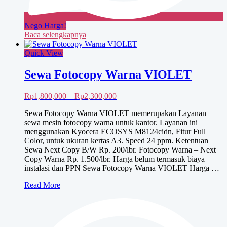
Nego Harga!
Baca selengkapnya
Quick View
Sewa Fotocopy Warna VIOLET
Rentang
Rp
1,800,000
–
Rp
2,300,000
harga:
Sewa Fotocopy Warna VIOLET memerupakan Layanan
Rp1,800,000
sewa mesin fotocopy warna untuk kantor. Layanan ini
hingga
menggunakan Kyocera ECOSYS M8124cidn, Fitur Full
Rp2,300,000
Color, untuk ukuran kertas A3. Speed 24 ppm. Ketentuan
Sewa Next Copy B/W Rp. 200/lbr. Fotocopy Warna – Next
Copy Warna Rp. 1.500/lbr. Harga belum termasuk biaya
instalasi dan PPN Sewa Fotocopy Warna VIOLET Harga …
Sewa
Read More
Fotocopy
Warna
VIOLET