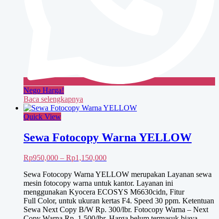
Nego Harga!
Baca selengkapnya
Quick View
Sewa Fotocopy Warna YELLOW
Rentang
Rp
950,000
–
Rp
1,150,000
harga:
Sewa Fotocopy Warna YELLOW merupakan Layanan sewa
Rp950,000
mesin fotocopy warna untuk kantor. Layanan ini
hingga
menggunakan Kyocera ECOSYS M6630cidn, Fitur
Rp1,150,000
Full Color, untuk ukuran kertas F4. Speed 30 ppm. Ketentuan
Sewa Next Copy B/W Rp. 300/lbr. Fotocopy Warna – Next
Copy Warna Rp. 1.500/lbr. Harga belum termasuk biaya