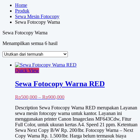
Home
Produk
Sewa Mesin Fotocopy
Sewa Fotocopy Warna
Sewa Fotocopy Warna
Diurutkan
Menampilkan semua 6 hasil
menurut
harga:
rendah
ke
Quick View
tinggi
Sewa Fotocopy Warna RED
Rentang
Rp
500,000
–
Rp
900,000
harga:
Description Sewa Fotocopy Warna RED merupakan Layanan
Rp500,000
sewa mesin fotocopy warna untuk kantor. Layanan ini
hingga
menggunakan printer Canon Imageclass MF643Cdw, Fitur
Rp900,000
Full Color, untuk ukuran kertas A4. Speed 21 ppm. Ketentuan
Sewa Next Copy B/W Rp. 200/lbr. Fotocopy Warna – Next
Copy Warna Rp. 1.500/lbr. Harga belum termasuk biaya