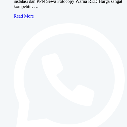
instalasi dan PPN Sewa Fotocopy Warna RED Harga sangat
kompetitif, …
Sewa
Read More
Fotocopy
Warna
RED