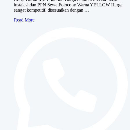
instalasi dan PPN Sewa Fotocopy Warna YELLOW Harga
sangat kompetitif, disesuaikan dengan …
Sewa
Read More
Fotocopy
Warna
YELLOW