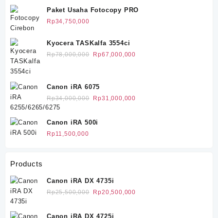
adalah:
ini
Paket Usaha Fotocopy PRO
Rp70,000,000.
adalah:
Rp
34,750,000
Rp56,000,000.
Kyocera TASKalfa 3554ci
Harga
Harga
Rp
78,000,000
Rp
67,000,000
aslinya
saat
adalah:
ini
Rp78,000,000.
adalah:
Canon iRA 6075
Rp67,000,000.
Harga
Harga
Rp
34,000,000
Rp
31,000,000
aslinya
saat
adalah:
ini
Canon iRA 500i
Rp34,000,000.
adalah:
Rp
11,500,000
Rp31,000,000.
Products
Canon iRA DX 4735i
Harga
Harga
Rp
25,500,000
Rp
20,500,000
aslinya
saat
adalah:
ini
Canon iRA DX 4725i