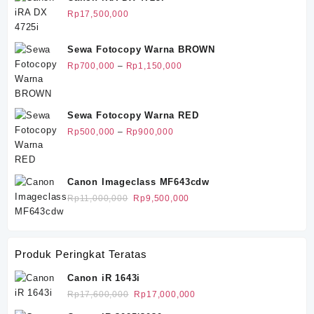
Rp25,500,000.
adalah:
Rp
17,500,000
Rp20,500,000.
Sewa Fotocopy Warna BROWN
Rentang
Rp
700,000
–
Rp
1,150,000
harga:
Rp700,000
hingga
Sewa Fotocopy Warna RED
Rp1,150,000
Rentang
Rp
500,000
–
Rp
900,000
harga:
Rp500,000
hingga
Canon Imageclass MF643cdw
Rp900,000
Harga
Harga
Rp
11,000,000
Rp
9,500,000
aslinya
saat
adalah:
ini
Rp11,000,000.
adalah:
Produk Peringkat Teratas
Rp9,500,000.
Canon iR 1643i
Harga
Harga
Rp
17,600,000
Rp
17,000,000
aslinya
saat