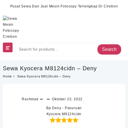
Skip
Pusat Sewa Dan Jual Mesin Fotocopy Terlengkap Di Cirebon
to
content
Search
Sewa Kyocera M8124cidn – Deny
Home
Sewa Kyocera M8124cidn – Deny
Rachmad
Oktober 22, 2022
Bp Deny - Pasuruan
Kyocera M8124cidn