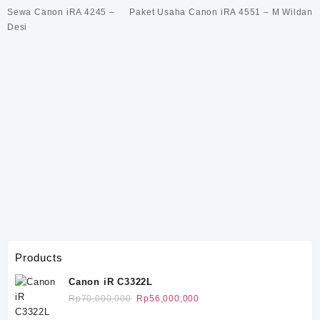
Navigasi
Sewa Canon iRA 4245 –
Paket Usaha Canon iRA 4551 – M Wildan
pos
Desi
Products
Canon iR C3322L
Harga
Harga
Rp
70,000,000
Rp
56,000,000
aslinya
saat