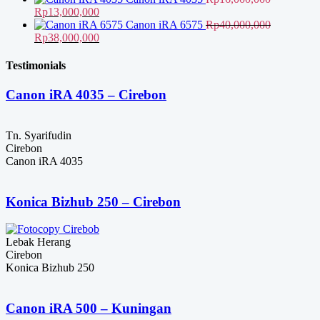
Harga
Rp16,000,000.
Harga
adalah:
ini
Rp
13,000,000
aslinya
saat
Rp11,000,000.
adalah:
Canon iRA 6575
Rp
40,000,000
adalah:
Harga
ini
Harga
Rp9,500,000.
Rp
38,000,000
Rp16,000,000.
aslinya
adalah:
saat
adalah:
Rp13,000,000.
ini
Testimonials
Rp40,000,000.
adalah:
Rp38,000,000.
Canon iRA 4035 – Cirebon
Tn. Syarifudin
Cirebon
Canon iRA 4035
Konica Bizhub 250 – Cirebon
Lebak Herang
Cirebon
Konica Bizhub 250
Canon iRA 500 – Kuningan