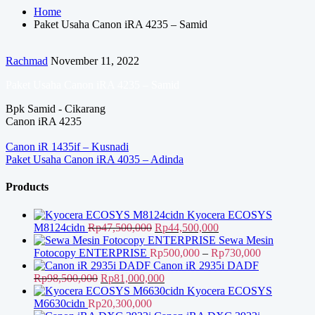
Home
Paket Usaha Canon iRA 4235 – Samid
Rachmad
November 11, 2022
Paket Usaha Canon iRA 4235 – Samid
Bpk Samid - Cikarang
Canon iRA 4235
Navigasi
Canon iR 1435if – Kusnadi
Paket Usaha Canon iRA 4035 – Adinda
pos
Products
Kyocera ECOSYS
Harga
Harga
M8124cidn
Rp
47,500,000
Rp
44,500,000
aslinya
saat
Sewa Mesin
adalah:
ini
Rentang
Fotocopy ENTERPRISE
Rp
500,000
–
Rp
730,000
Rp47,500,000.
adalah:
harga:
Canon iR 2935i DADF
Harga
Harga
Rp44,500,000.
Rp500,000
Rp
98,500,000
Rp
81,000,000
aslinya
saat
hingga
Kyocera ECOSYS
adalah:
ini
Rp730,000
M6630cidn
Rp
20,300,000