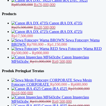
Rp98,500,000.
adalah:
Canon iRA DXC 3922i
Harga
Rp81,000,000.
Harga
Rp
85,000,000
Rp
76,000,000
aslinya
saat
adalah:
ini
Products
Rp85,000,000.
adalah:
Rp76,000,000.
Canon iRA DX 4735i
Harga
Harga
Rp
25,500,000
Rp
20,500,000
aslinya
saat
Canon iRA DX 4725i
adalah:
ini
Rp
17,500,000
Rp25,500,000.
adalah:
Sewa Fotocopy Warna
Rp20,500,000.
Rentang
BROWN
Rp
700,000
–
Rp
1,150,000
harga:
Sewa Fotocopy Warna RED
Rentang
Rp700,000
Rp
500,000
–
Rp
900,000
harga:
hingga
Canon Imageclass
Rp500,000
Harga
Rp1,150,000
Harga
MF643cdw
Rp
11,000,000
Rp
9,500,000
hingga
aslinya
saat
Rp900,000
adalah:
ini
Produk Peringkat Teratas
Rp11,000,000.
adalah:
Rp9,500,000.
Sewa Mesin
Rentang
Fotocopy CORPORATE
Rp
500,000
–
Rp
680,000
harga:
Canon iRA 4525
Rp
19,000,000
Harga
Harga
Rp500,000
Rp
16,000,000
aslinya
saat
hingga
Canon Imageclass
adalah:
ini
Harga
Harga
Rp680,000
MF643cdw
Rp
11,000,000
Rp
9,500,000
Rp19,000,000.
adalah:
aslinya
saat
Canon iRA 4035
Rp
16,000,000