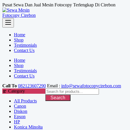
Skip
Pusat Sewa Dan Jual Mesin Fotocopy Terlengkap Di Cirebon
to
content
Home
Shop
Testimonials
Contact Us
Home
Shop
Testimonials
Contact Us
Call To
082123607290
Email :
info@sewafotocopycirebon.com
Category
Search
All Products
Canon
Diskon
Epson
HP
Konica Minolta