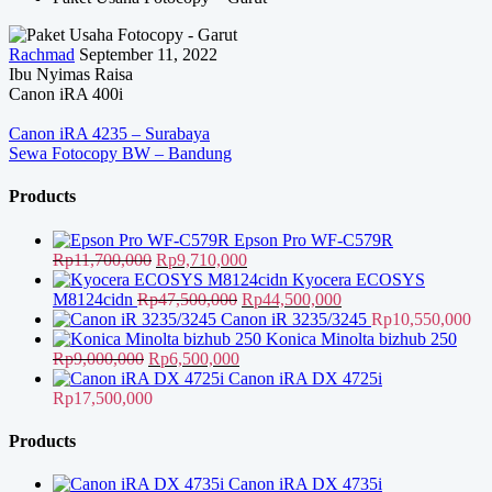
Rachmad
September 11, 2022
Ibu Nyimas Raisa
Canon iRA 400i
Navigasi
Canon iRA 4235 – Surabaya
Sewa Fotocopy BW – Bandung
pos
Products
Epson Pro WF-C579R
Harga
Harga
Rp
11,700,000
Rp
9,710,000
aslinya
saat
Kyocera ECOSYS
adalah:
Harga
ini
Harga
M8124cidn
Rp
47,500,000
Rp
44,500,000
Rp11,700,000.
aslinya
adalah:
saat
Canon iR 3235/3245
Rp
10,550,000
adalah:
Rp9,710,000.
ini
Konica Minolta bizhub 250
Harga
Harga
Rp47,500,000.
adalah:
Rp
9,000,000
Rp
6,500,000
aslinya
saat
Rp44,500,000.
Canon iRA DX 4725i
adalah:
ini
Rp
17,500,000
Rp9,000,000.
adalah:
Rp6,500,000.
Products
Canon iRA DX 4735i