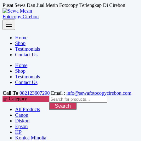
Skip
Pusat Sewa Dan Jual Mesin Fotocopy Terlengkap Di Cirebon
to
content
Home
Shop
Testimonials
Contact Us
Home
Shop
Testimonials
Contact Us
Call To
082123607290
Email :
info@sewafotocopycirebon.com
Category
Search
All Products
Canon
Diskon
Epson
HP
Konica Minolta