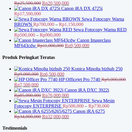
Harga
Harga
Rp
25,500,000
Rp
20,500,000
aslinya
saat
Canon iRA DX 4725i
adalah:
ini
Rp
17,500,000
Rp25,500,000.
adalah:
Sewa Fotocopy Warna
Rp20,500,000.
Rentang
BROWN
Rp
700,000
–
Rp
1,150,000
harga:
Sewa Fotocopy Warna RED
Rentang
Rp700,000
Rp
500,000
–
Rp
900,000
harga:
hingga
Canon Imageclass
Rp500,000
Harga
Rp1,150,000
Harga
MF643cdw
Rp
11,000,000
Rp
9,500,000
hingga
aslinya
saat
Rp900,000
adalah:
ini
Produk Peringkat Teratas
Rp11,000,000.
adalah:
Rp9,500,000.
Konica Minolta bizhub 250
Harga
Harga
Rp
9,000,000
Rp
6,500,000
aslinya
saat
HP Officejet Pro 7740
Rp
9,000,000
Harga
Harga
adalah:
ini
Rp
7,500,000
aslinya
saat
Rp9,000,000.
adalah:
Canon iRA DXC 3922i
adalah:
ini
Harga
Rp6,500,000.
Harga
Rp
85,000,000
Rp
76,000,000
Rp9,000,000.
adalah:
aslinya
saat
Sewa Mesin
Rp7,500,000.
adalah:
ini
Rentang
Fotocopy ENTERPRISE
Rp
500,000
–
Rp
730,000
Rp85,000,000.
adalah:
harga:
Canon iRA 6275
Harga
Rp76,000,000.
Harga
Rp500,000
Rp
34,000,000
Rp
32,000,000
aslinya
saat
hingga
adalah:
ini
Rp730,000
Testimonials