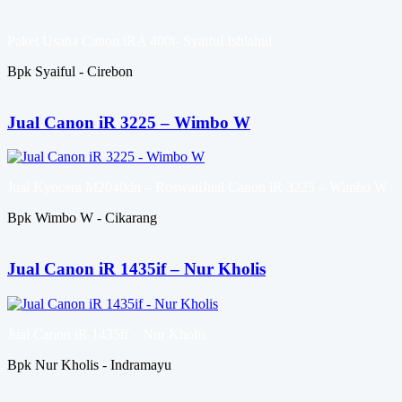
Paket Usaha Canon iRA 400i- Syaiful Ishlahul
Bpk Syaiful - Cirebon
Jual Canon iR 3225 – Wimbo W
Jual Kyocera M2040dn – RoswatiJual Canon iR 3225 – Wimbo W
Bpk Wimbo W - Cikarang
Jual Canon iR 1435if – Nur Kholis
Jual Canon iR 1435if – Nur Kholis
Bpk Nur Kholis - Indramayu