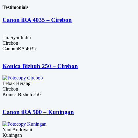
aslinya
Rp52,000,000.
saat
adalah:
adalah:
ini
Rp45,000,000.
Testimonials
Rp33,500,000.
adalah:
Rp31,500,000.
Canon iRA 4035 – Cirebon
Tn. Syarifudin
Cirebon
Canon iRA 4035
Konica Bizhub 250 – Cirebon
Lebak Herang
Cirebon
Konica Bizhub 250
Canon iRA 500 – Kuningan
Yani Andriyani
Kuningan