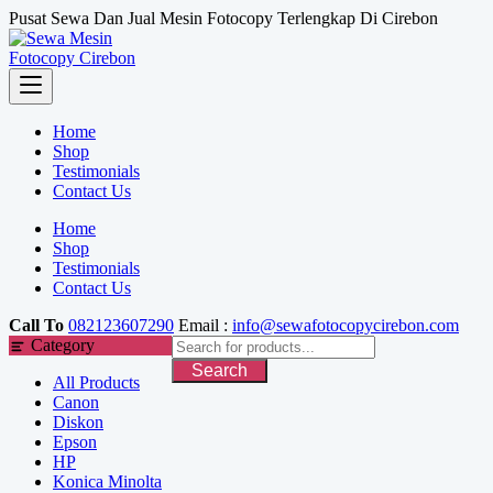
Skip
Pusat Sewa Dan Jual Mesin Fotocopy Terlengkap Di Cirebon
to
content
Home
Shop
Testimonials
Contact Us
Home
Shop
Testimonials
Contact Us
Call To
082123607290
Email :
info@sewafotocopycirebon.com
Category
Search
All Products
Canon
Diskon
Epson
HP
Konica Minolta