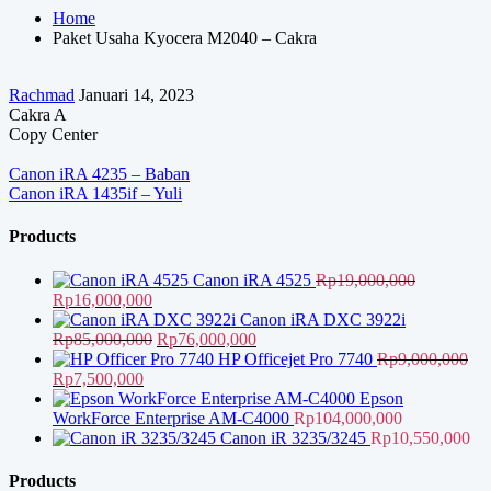
Home
Paket Usaha Kyocera M2040 – Cakra
Rachmad
Januari 14, 2023
Cakra A
Copy Center
Navigasi
Canon iRA 4235 – Baban
Canon iRA 1435if – Yuli
pos
Products
Canon iRA 4525
Rp
19,000,000
Harga
Harga
Rp
16,000,000
aslinya
saat
Canon iRA DXC 3922i
adalah:
ini
Harga
Harga
Rp
85,000,000
Rp
76,000,000
Rp19,000,000.
adalah:
aslinya
saat
HP Officejet Pro 7740
Rp
9,000,000
Harga
Harga
Rp16,000,000.
adalah:
ini
Rp
7,500,000
aslinya
saat
Rp85,000,000.
adalah:
Epson
adalah:
ini
Rp76,000,000.
WorkForce Enterprise AM-C4000
Rp
104,000,000
Rp9,000,000.
adalah:
Canon iR 3235/3245
Rp
10,550,000
Rp7,500,000.
Products