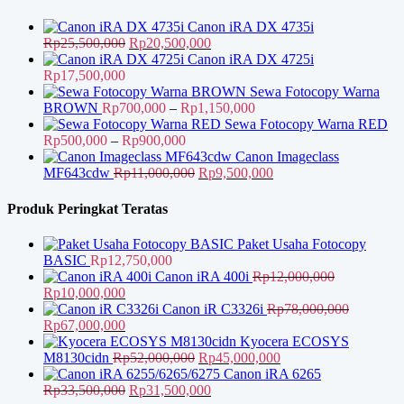
Canon iRA DX 4735i
Harga
Harga
Rp
25,500,000
Rp
20,500,000
aslinya
saat
Canon iRA DX 4725i
adalah:
ini
Rp
17,500,000
Rp25,500,000.
adalah:
Sewa Fotocopy Warna
Rp20,500,000.
Rentang
BROWN
Rp
700,000
–
Rp
1,150,000
harga:
Sewa Fotocopy Warna RED
Rentang
Rp700,000
Rp
500,000
–
Rp
900,000
harga:
hingga
Canon Imageclass
Rp500,000
Harga
Rp1,150,000
Harga
MF643cdw
Rp
11,000,000
Rp
9,500,000
hingga
aslinya
saat
Rp900,000
adalah:
ini
Produk Peringkat Teratas
Rp11,000,000.
adalah:
Rp9,500,000.
Paket Usaha Fotocopy
BASIC
Rp
12,750,000
Canon iRA 400i
Rp
12,000,000
Harga
Harga
Rp
10,000,000
aslinya
saat
Canon iR C3326i
Rp
78,000,000
adalah:
Harga
ini
Harga
Rp
67,000,000
Rp12,000,000.
aslinya
adalah:
saat
Kyocera ECOSYS
adalah:
Rp10,000,000.
ini
Harga
Harga
M8130cidn
Rp
52,000,000
Rp
45,000,000
Rp78,000,000.
adalah:
aslinya
saat
Canon iRA 6265
Rp67,000,000.
Harga
adalah:
Harga
ini
Rp
33,500,000
Rp
31,500,000