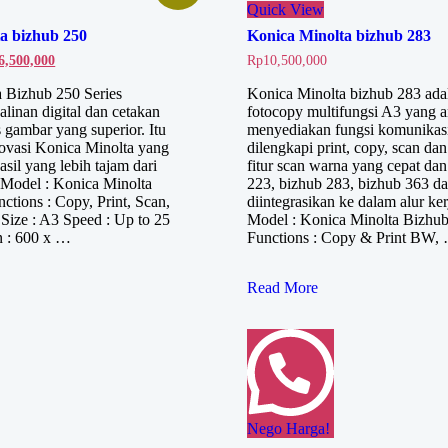
Quick View
a bizhub 250
Konica Minolta bizhub 283
ga
Harga
6,500,000
Rp
10,500,000
inya
saat
lah:
ini
 Bizhub 250 Series
Konica Minolta bizhub 283 ada
,000,000.
adalah:
linan digital dan cetakan
fotocopy multifungsi A3 yang a
Rp6,500,000.
 gambar yang superior. Itu
menyediakan fungsi komunikasi
ovasi Konica Minolta yang
dilengkapi print, copy, scan d
asil yang lebih tajam dari
fitur scan warna yang cepat dan
 Model : Konica Minolta
223, bizhub 283, bizhub 363 d
ctions : Copy, Print, Scan,
diintegrasikan ke dalam alur ker
ize : A3 Speed : Up to 25
Model : Konica Minolta Bizhu
n : 600 x …
Functions : Copy & Print BW,
Konica
Read More
Minolta
bizhub
283
Nego Harga!