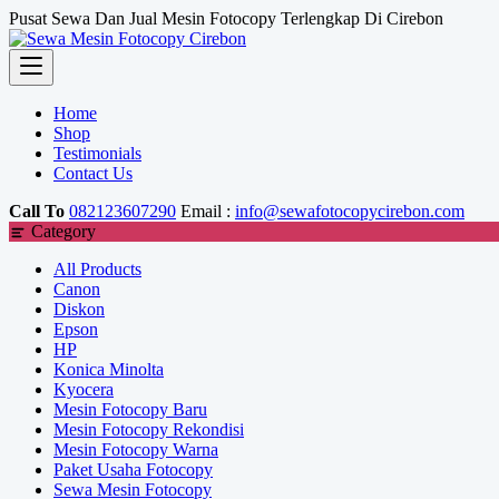
Skip
Pusat Sewa Dan Jual Mesin Fotocopy Terlengkap Di Cirebon
to
content
Home
Shop
Testimonials
Contact Us
Call To
082123607290
Email :
info@sewafotocopycirebon.com
Category
All Products
Canon
Diskon
Epson
HP
Konica Minolta
Kyocera
Mesin Fotocopy Baru
Mesin Fotocopy Rekondisi
Mesin Fotocopy Warna
Paket Usaha Fotocopy
Sewa Mesin Fotocopy