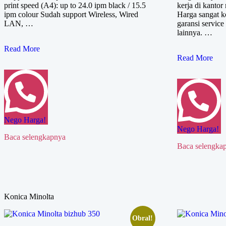
print speed (A4): up to 24.0 ipm black / 15.5
kerja di kanto
ipm colour Sudah support Wireless, Wired
Harga sangat k
LAN, …
garansi service
lainnya. …
Canon
Read More
MAXIFY
Canon
Read More
GX4070
iR
3025/3030
Nego Harga!
Nego Harga!
Baca selengkapnya
Baca selengka
Konica Minolta
Obral!