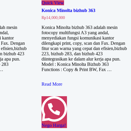
Quick View
Konica Minolta bizhub 363
Rp
14,000,000
lah mesin
Konica Minolta bizhub 363 adalah mesin
ndal,
fotocopy multifungsi A3 yang andal,
 kantor
menyediakan fungsi komunikasi kantor
an Fax. Dengan
dilengkapi print, copy, scan dan Fax. Dengan
 efisien,bizhub
fitur scan warna yang cepat dan efisien,bizhub
an bizhub 423
223, bizhub 283, dan bizhub 423
ja apa pun.
diintegrasikan ke dalam alur kerja apa pun.
b 283
Model : Konica Minolta Bizhub 363
 …
Functions : Copy & Print BW, Fax …
Konica
Read More
Minolta
bizhub
363
Nego Harga!