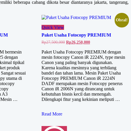
miliki beberapa cabang dikota besar diantaranya jakarta, tangerang,
Obral!
Quick View
DIUM
Paket Usaha Fotocopy PREMIUM
Harga
Harga
Rp
27,500,000
Rp
26,250,000
aslinya
saat
adalah:
ini
M bermesin
Paket Usaha Fotocopy PREMIUM dengan
Rp27,500,000.
adalah:
25 dengan
mesin fotocopy Canon iR 2224N, type mesin
Rp26,250,000.
ksimal tipikal
Canon yang paling banyak digunakan.
ket produk
Karena kualitas mesinnya yang terbilang
 Sangat sesuai
bandel dan tahan lama. Mesin Paket Usaha
opy utama di
Fotocopy PREMIUM Canon iR 2224N
fotocopy
DADF merupakan mesin Fotocopy penerus
ocopy
Canon iR 2006N yang dirancang untuk
n A3
kebutuhan bisnis kecil dan menengah.
 Mesin …
Dilengkapi fitur yang kekinian meliputi …
Paket
Read More
Usaha
Fotocopy
PREMIUM