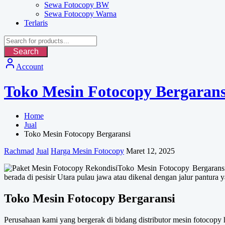
Sewa Fotocopy BW
Sewa Fotocopy Warna
Terlaris
Search
Account
Toko Mesin Fotocopy Bergarans
Home
Jual
Toko Mesin Fotocopy Bergaransi
Rachmad
Jual
Harga Mesin Fotocopy
Maret 12, 2025
Toko Mesin Fotocopy Bergaransi.
berada di pesisir Utara pulau jawa atau dikenal dengan jalur pantu
Toko Mesin Fotocopy Bergaransi
Perusahaan kami yang bergerak di bidang distributor mesin fotocopy