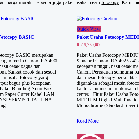
n harga murah. Tersedia juga paket usaha mesin
fotocopy
. Kami me
Quick View
Fotocopy BASIC
Paket Usaha Fotocopy ME
Rp
16,750,000
Fotocopy BASIC merupakan
Paket Usaha Fotocopy MEDIU
dengan mesin Canon iRA 400i
Standard Canon iRA 4025 / 42
hasil cetak bagus dan
kecepatan tinggi, hasil cetak ma
pm. Sangat cocok dan sesuai
Canon. Perpaduan sempurna pa
aan usaha fotocopy yang
dan mesin fotocopy berkualitas.
put bagus plus kecepatan
digunakan sebagai mesin fotoc
a. Paket Bundling Neon Box
kantor atau mesin untuk usaha 
m Paper Cutter Kabel LAN
center. Fitur Paket Usaha Fot
ANSI SERVIS 1 TAHUN*
MEDIUM Digital Multifunctio
ing
Monochrome (Standard Speed)
Paket
Read More
Usaha
Fotocopy
MEDIUM