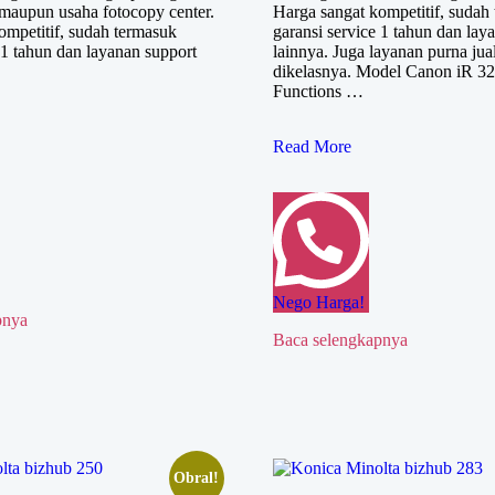
r maupun usaha fotocopy center.
Harga sangat kompetitif, sudah
ompetitif, sudah termasuk
garansi service 1 tahun dan lay
 1 tahun dan layanan support
lainnya. Juga layanan purna jual
dikelasnya. Model Canon iR 32
Functions …
Canon
Read More
iR
3225
Nego Harga!
pnya
Baca selengkapnya
Obral!