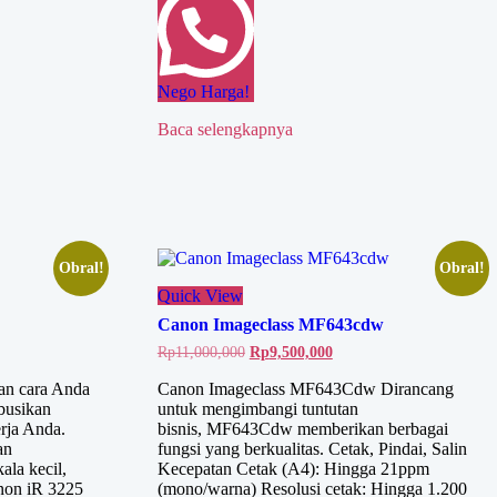
Nego Harga!
Baca selengkapnya
Obral!
Obral!
Quick View
Canon Imageclass MF643cdw
Harga
Harga
Rp
11,000,000
Rp
9,500,000
aslinya
saat
adalah:
ini
n cara Anda
Canon Imageclass MF643Cdw Dirancang
Rp11,000,000.
adalah:
busikan
untuk mengimbangi tuntutan
0,000.
Rp9,500,000.
rja Anda.
bisnis, MF643Cdw memberikan berbagai
an
fungsi yang berkualitas. Cetak, Pindai, Salin
ala kecil,
Kecepatan Cetak (A4): Hingga 21ppm
non iR 3225
(mono/warna) Resolusi cetak: Hingga 1.200