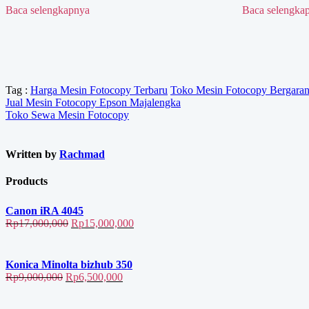
Baca selengkapnya
Baca selengka
Tag :
Harga Mesin Fotocopy Terbaru
Toko Mesin Fotocopy Bergaran
Navigasi
Jual Mesin Fotocopy Epson Majalengka
Toko Sewa Mesin Fotocopy
pos
Written by
Rachmad
Products
Canon iRA 4045
Harga
Harga
Rp
17,000,000
Rp
15,000,000
aslinya
saat
adalah:
ini
Rp17,000,000.
adalah:
Konica Minolta bizhub 350
Rp15,000,000.
Harga
Harga
Rp
9,000,000
Rp
6,500,000
aslinya
saat
adalah:
ini