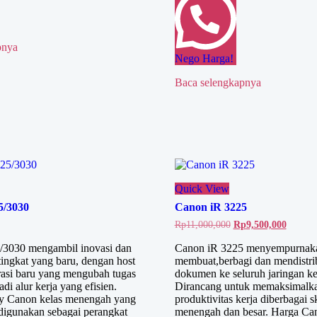
pnya
Nego Harga!
Baca selengkapnya
Quick View
5/3030
Canon iR 3225
Harga
Harga
Rp
11,000,000
Rp
9,500,000
aslinya
saat
adalah:
ini
/3030 mengambil inovasi dan
Canon iR 3225 menyempurnaka
Rp11,000,000.
adalah:
e tingkat yang baru, dengan host
membuat,berbagi dan mendistri
Rp9,50
rasi baru yang mengubah tugas
dokumen ke seluruh jaringan ke
i alur kerja yang efisien.
Dirancang untuk memaksimalk
y Canon kelas menengah yang
produktivitas kerja diberbagai sk
digunakan sebagai perangkat
menengah dan besar. Harga Ca