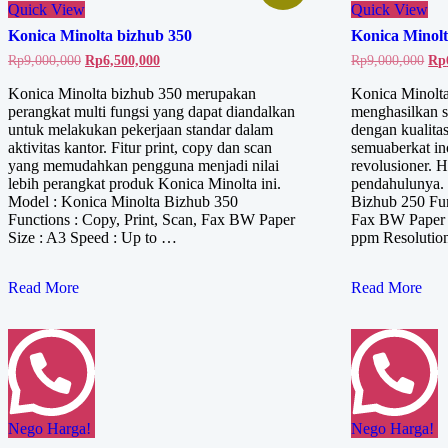
Quick View
Quick View
Konica Minolta bizhub 350
Konica Minolt
Harga
Harga
Har
Rp
9,000,000
Rp
6,500,000
Rp
9,000,000
Rp
aslinya
saat
asl
adalah:
ini
ada
Konica Minolta bizhub 350 merupakan
Konica Minolta
Rp9,000,000.
adalah:
Rp9
perangkat multi fungsi yang dapat diandalkan
menghasilkan sa
Rp6,500,000.
untuk melakukan pekerjaan standar dalam
dengan kualitas
aktivitas kantor. Fitur print, copy dan scan
semuaberkat in
yang memudahkan pengguna menjadi nilai
revolusioner. H
lebih perangkat produk Konica Minolta ini.
pendahulunya.
Model : Konica Minolta Bizhub 350
Bizhub 250 Fun
Functions : Copy, Print, Scan, Fax BW Paper
Fax BW Paper S
Size : A3 Speed : Up to …
ppm Resolutio
Konica
Konica
Read More
Read More
Minolta
Minolta
bizhub
bizhub
350
250
Nego Harga!
Nego Harga!