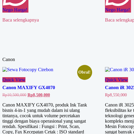
Nego Harga!
Nego Harga!
Baca selengkapnya
Baca selengka
Canon
Obral!
Quick View
Quick View
Canon MAXIFY GX4070
Canon iR 302
Harga
Harga
Rp
10,500,000
Rp
8,500,000
Rp
8,550,000
aslinya
saat
adalah:
ini
Canon MAXIFY GX4070, produk Ink Tank
Canon iR 3025
Rp10,500,000.
adalah:
bisnis 4-in-1 yang mudah dalam isi ulang
fleksibilitas k
Rp8,500,000.
tintanya, cocok untuk volume percetakan
teknologi gene
tinggi dengan biaya operasional yang sangat
kompleks menjad
rendah. Spesifikasi : Fungsi : Print, Scan,
Mesin Fotocop
Copy, Fax Kecepatan Cetak : ISO standard
sangat banyak 