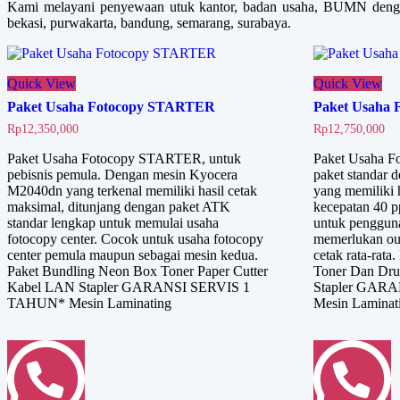
Kami melayani penyewaan utuk kantor, badan usaha, BUMN denga
bekasi, purwakarta, bandung, semarang, surabaya.
Quick View
Quick View
Paket Usaha Fotocopy STARTER
Paket Usaha 
Rp
12,350,000
Rp
12,750,000
Paket Usaha Fotocopy STARTER, untuk
Paket Usaha 
pebisnis pemula. Dengan mesin Kyocera
paket standar 
M2040dn yang terkenal memiliki hasil cetak
yang memiliki 
maksimal, ditunjang dengan paket ATK
kecepatan 40 p
standar lengkap untuk memulai usaha
untuk penggun
fotocopy center. Cocok untuk usaha fotocopy
memerlukan out
center pemula maupun sebagai mesin kedua.
cetak rata-rat
Paket Bundling Neon Box Toner Paper Cutter
Toner Dan Dru
Kabel LAN Stapler GARANSI SERVIS 1
Stapler GAR
TAHUN* Mesin Laminating
Mesin Laminat