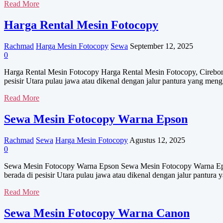
Dealer
Read More
Sewa
Mesin
Harga Rental Mesin Fotocopy
Fotocopy
Rachmad
Harga Mesin Fotocopy
Sewa
September 12, 2025
0
Harga Rental Mesin Fotocopy Harga Rental Mesin Fotocopy, Cirebon se
pesisir Utara pulau jawa atau dikenal dengan jalur pantura yang me
Harga
Read More
Rental
Mesin
Sewa Mesin Fotocopy Warna Epson
Fotocopy
Rachmad
Sewa
Harga Mesin Fotocopy
Agustus 12, 2025
0
Sewa Mesin Fotocopy Warna Epson Sewa Mesin Fotocopy Warna Epson, 
berada di pesisir Utara pulau jawa atau dikenal dengan jalur pantu
Sewa
Read More
Mesin
Fotocopy
Sewa Mesin Fotocopy Warna Canon
Warna