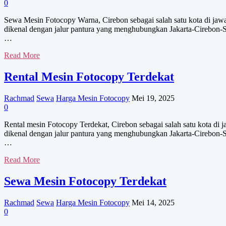
0
Sewa Mesin Fotocopy Warna, Cirebon sebagai salah satu kota di jawa 
dikenal dengan jalur pantura yang menghubungkan Jakarta-Cirebon-S
…
Sewa
Read More
Mesin
Fotocopy
Rental Mesin Fotocopy Terdekat
Warna
Rachmad
Sewa
Harga Mesin Fotocopy
Mei 19, 2025
0
Rental mesin Fotocopy Terdekat, Cirebon sebagai salah satu kota di j
dikenal dengan jalur pantura yang menghubungkan Jakarta-Cirebon-S
…
Rental
Read More
Mesin
Fotocopy
Sewa Mesin Fotocopy Terdekat
Terdekat
Rachmad
Sewa
Harga Mesin Fotocopy
Mei 14, 2025
0