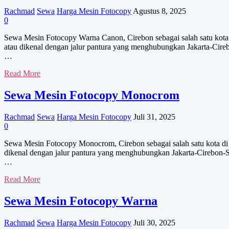
Epson
Rachmad
Sewa
Harga Mesin Fotocopy
Agustus 8, 2025
0
Sewa Mesin Fotocopy Warna Canon, Cirebon sebagai salah satu kota di
atau dikenal dengan jalur pantura yang menghubungkan Jakarta-Cire
…
Sewa
Read More
Mesin
Fotocopy
Sewa Mesin Fotocopy Monocrom
Warna
Canon
Rachmad
Sewa
Harga Mesin Fotocopy
Juli 31, 2025
0
Sewa Mesin Fotocopy Monocrom, Cirebon sebagai salah satu kota di ja
dikenal dengan jalur pantura yang menghubungkan Jakarta-Cirebon-S
…
Sewa
Read More
Mesin
Fotocopy
Sewa Mesin Fotocopy Warna
Monocrom
Rachmad
Sewa
Harga Mesin Fotocopy
Juli 30, 2025