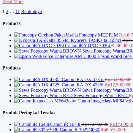
Dealer
Read More
Mesin
Paginasi
1
2
…
11
Berikutnya
Fotocopy
Canon
pos
Products
Paket Usaha Fotocopy MEDIUM
Rp
16,
Kyocera TASKalfa 3554ci
Rp
78
Canon iRA DXC 3926i
Rp
96,000,
Sewa Fotocopy Warna 
Epson WorkForce 
Products
Canon iRA DX 4735i
Rp
25,500,000
Canon iRA DX 4725i
Rp
17,500,000
Sewa Fotocopy Warna 
Sewa Fotocopy Warna RED
R
Canon Imageclass MF643cd
Produk Peringkat Teratas
Harga
Canon iR 1643i
Rp
17,600,000
Rp
17,000,0
aslinya
Canon iR 3025/3030
Rp
8,550,000