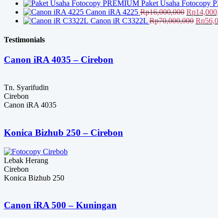
adalah:
Paket Usaha Fotocop
Rp17,600,0
Harga
Canon iRA 4225
Rp
16,000,000
Rp
14,000
aslinya
Harga
Canon iR C3322L
Rp
70,000,000
Rp
56,
adalah:
aslinya
Rp16,000,
adalah:
Testimonials
Rp70,0
Canon iRA 4035 – Cirebon
Tn. Syarifudin
Cirebon
Canon iRA 4035
Konica Bizhub 250 – Cirebon
Lebak Herang
Cirebon
Konica Bizhub 250
Canon iRA 500 – Kuningan