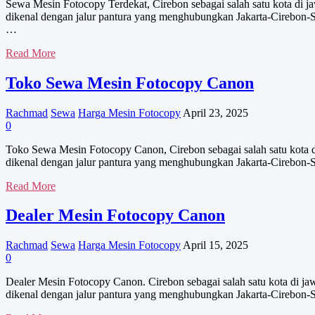
Sewa Mesin Fotocopy Terdekat, Cirebon sebagai salah satu kota di ja
dikenal dengan jalur pantura yang menghubungkan Jakarta-Cirebon-S
…
Sewa
Read More
Mesin
Fotocopy
Toko Sewa Mesin Fotocopy Canon
Terdekat
Rachmad
Sewa
Harga Mesin Fotocopy
April 23, 2025
0
Toko Sewa Mesin Fotocopy Canon, Cirebon sebagai salah satu kota di 
dikenal dengan jalur pantura yang menghubungkan Jakarta-Cirebon-S
Toko
Read More
Sewa
Mesin
Dealer Mesin Fotocopy Canon
Fotocopy
Canon
Rachmad
Sewa
Harga Mesin Fotocopy
April 15, 2025
0
Dealer Mesin Fotocopy Canon. Cirebon sebagai salah satu kota di jaw
dikenal dengan jalur pantura yang menghubungkan Jakarta-Cirebon-S