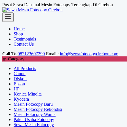
Skip
Pusat Sewa Dan Jual Mesin Fotocopy Terlengkap Di Cirebon
to
content
Home
Shop
Testimonials
Contact Us
Call To
082123607290
Email :
info@sewafotocopycirebon.com
Category
All Products
Canon
Diskon
Epson
HP
Konica Minolta
Kyocera
Mesin Fotocopy Baru
Mesin Fotocopy Rekondisi
Mesin Fotocopy Warna
Paket Usaha Fotocopy
Sewa Mesin Fotocopy