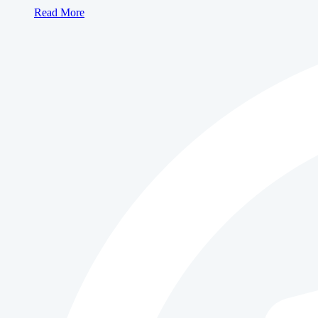
Sewa
Read More
Mesin
Fotocopy
BUSINESS