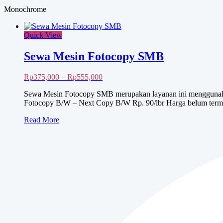
Monochrome
Quick View
Sewa Mesin Fotocopy SMB
Rentang
Rp
375,000
–
Rp
555,000
harga:
Sewa Mesin Fotocopy SMB merupakan layanan ini menggunakan
Rp375,000
Fotocopy B/W – Next Copy B/W Rp. 90/lbr Harga belum terma
hingga
Rp555,000
Sewa
Read More
Mesin
Fotocopy
SMB