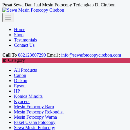
Skip
Pusat Sewa Dan Jual Mesin Fotocopy Terlengkap Di Cirebon
to
content
Home
Shop
Testimonials
Contact Us
Call To
082123607290
Email :
info@sewafotocopycirebon.com
Category
All Products
Canon
Diskon
Epson
HP
Konica Minolta
Kyocera
Mesin Fotocopy Baru
Mesin Fotocopy Rekondisi
Mesin Fotocopy Warna
Paket Usaha Fotocopy
Sewa Mesin Fotocopy