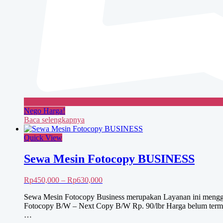
Nego Harga!
Baca selengkapnya
Quick View
Sewa Mesin Fotocopy BUSINESS
Rentang
Rp
450,000
–
Rp
630,000
harga:
Sewa Mesin Fotocopy Business merupakan Layanan ini menggu
Rp450,000
Fotocopy B/W – Next Copy B/W Rp. 90/lbr Harga belum termas
hingga
…
Rp630,000