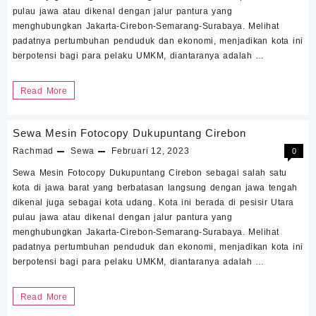
pulau jawa atau dikenal dengan jalur pantura yang
menghubungkan Jakarta-Cirebon-Semarang-Surabaya. Melihat
padatnya pertumbuhan penduduk dan ekonomi, menjadikan kota ini
berpotensi bagi para pelaku UMKM, diantaranya adalah …
Rental
Read More
Mesin
Fotocopy
Sewa Mesin Fotocopy Dukupuntang Cirebon
Dukupuntang
Rachmad
Sewa
Februari 12, 2023
0
Cirebon
Sewa Mesin Fotocopy Dukupuntang Cirebon sebagai salah satu
kota di jawa barat yang berbatasan langsung dengan jawa tengah
dikenal juga sebagai kota udang. Kota ini berada di pesisir Utara
pulau jawa atau dikenal dengan jalur pantura yang
menghubungkan Jakarta-Cirebon-Semarang-Surabaya. Melihat
padatnya pertumbuhan penduduk dan ekonomi, menjadikan kota ini
berpotensi bagi para pelaku UMKM, diantaranya adalah …
Sewa
Read More
Mesin