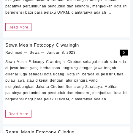
padatnya pertumbuhan penduduk dan ekonomi, menjadikan kota ini
berpotensi bagi para pelaku UMKM, diantaranya adalah …
Rental
Read More
Mesin
Fotocopy
Sewa Mesin Fotocopy Ciwaringin
Ciwaringin
Rachmad
Sewa
Januari 8, 2023
0
Sewa Mesin Fotocopy Ciwaringin. Cirebon sebagai salah satu kota
di jawa barat yang berbatasan langsung dengan jawa tengah
dikenal juga sebagai kota udang. Kota ini berada di pesisir Utara
pulau jawa atau dikenal dengan jalur pantura yang
menghubungkan Jakarta-Cirebon-Semarang-Surabaya. Melihat
padatnya pertumbuhan penduduk dan ekonomi, menjadikan kota ini
berpotensi bagi para pelaku UMKM, diantaranya adalah …
Sewa
Read More
Mesin
Fotocopy
Rental Mesin Fotocopy Ciledug