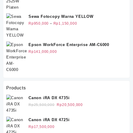
aslinya
saat
Rp14,000,000.
adalah:
ini
Rp32,500,000.
adalah:
Sewa Fotocopy Warna YELLOW
Rp32,000,000.
Rentang
Rp
950,000
–
Rp
1,150,000
harga:
Rp950,000
hingga
Epson WorkForce Enterprise AM-C6000
Rp1,150,000
Rp
141,000,000
Products
Canon iRA DX 4735i
Harga
Harga
Rp
25,500,000
Rp
20,500,000
aslinya
saat
adalah:
ini
Canon iRA DX 4725i
Rp25,500,000.
adalah:
Rp
17,500,000
Rp20,500,000.