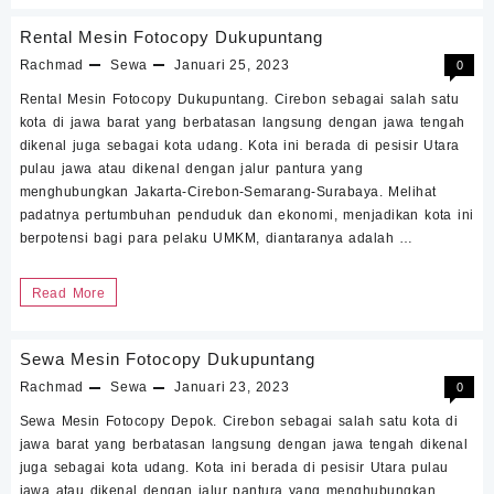
Fotocopy
Rental Mesin Fotocopy Dukupuntang
Dukupuntang
Rachmad
Sewa
Januari 25, 2023
0
Cirebon
Rental Mesin Fotocopy Dukupuntang. Cirebon sebagai salah satu
kota di jawa barat yang berbatasan langsung dengan jawa tengah
dikenal juga sebagai kota udang. Kota ini berada di pesisir Utara
pulau jawa atau dikenal dengan jalur pantura yang
menghubungkan Jakarta-Cirebon-Semarang-Surabaya. Melihat
padatnya pertumbuhan penduduk dan ekonomi, menjadikan kota ini
berpotensi bagi para pelaku UMKM, diantaranya adalah …
Rental
Read More
Mesin
Fotocopy
Sewa Mesin Fotocopy Dukupuntang
Dukupuntang
Rachmad
Sewa
Januari 23, 2023
0
Sewa Mesin Fotocopy Depok. Cirebon sebagai salah satu kota di
jawa barat yang berbatasan langsung dengan jawa tengah dikenal
juga sebagai kota udang. Kota ini berada di pesisir Utara pulau
jawa atau dikenal dengan jalur pantura yang menghubungkan