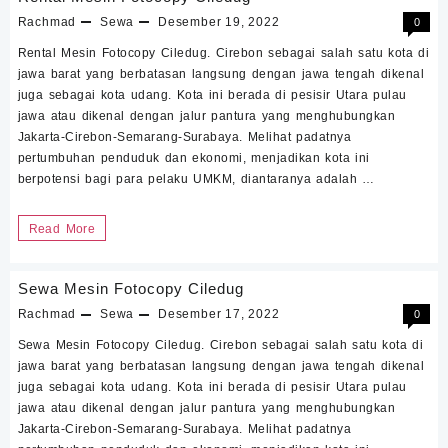
Ciwaringin
Rachmad
Sewa
Desember 19, 2022
0
Rental Mesin Fotocopy Ciledug. Cirebon sebagai salah satu kota di
jawa barat yang berbatasan langsung dengan jawa tengah dikenal
juga sebagai kota udang. Kota ini berada di pesisir Utara pulau
jawa atau dikenal dengan jalur pantura yang menghubungkan
Jakarta-Cirebon-Semarang-Surabaya. Melihat padatnya
pertumbuhan penduduk dan ekonomi, menjadikan kota ini
berpotensi bagi para pelaku UMKM, diantaranya adalah …
Rental
Read More
Mesin
Fotocopy
Sewa Mesin Fotocopy Ciledug
Ciledug
Rachmad
Sewa
Desember 17, 2022
0
Sewa Mesin Fotocopy Ciledug. Cirebon sebagai salah satu kota di
jawa barat yang berbatasan langsung dengan jawa tengah dikenal
juga sebagai kota udang. Kota ini berada di pesisir Utara pulau
jawa atau dikenal dengan jalur pantura yang menghubungkan
Jakarta-Cirebon-Semarang-Surabaya. Melihat padatnya