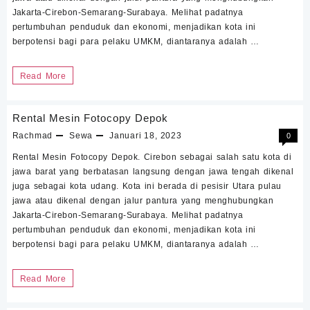
Jakarta-Cirebon-Semarang-Surabaya. Melihat padatnya
pertumbuhan penduduk dan ekonomi, menjadikan kota ini
berpotensi bagi para pelaku UMKM, diantaranya adalah …
Sewa
Read More
Mesin
Fotocopy
Rental Mesin Fotocopy Depok
Dukupuntang
Rachmad
Sewa
Januari 18, 2023
0
Rental Mesin Fotocopy Depok. Cirebon sebagai salah satu kota di
jawa barat yang berbatasan langsung dengan jawa tengah dikenal
juga sebagai kota udang. Kota ini berada di pesisir Utara pulau
jawa atau dikenal dengan jalur pantura yang menghubungkan
Jakarta-Cirebon-Semarang-Surabaya. Melihat padatnya
pertumbuhan penduduk dan ekonomi, menjadikan kota ini
berpotensi bagi para pelaku UMKM, diantaranya adalah …
Rental
Read More
Mesin