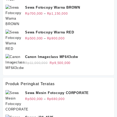
Sewa Fotocopy Warna BROWN
Rentang
Rp
700,000
–
Rp
1,150,000
harga:
Rp700,000
hingga
Sewa Fotocopy Warna RED
Rp1,150,000
Rentang
Rp
500,000
–
Rp
900,000
harga:
Rp500,000
hingga
Canon Imageclass MF643cdw
Rp900,000
Harga
Harga
Rp
11,000,000
Rp
9,500,000
aslinya
saat
adalah:
ini
Rp11,000,000.
adalah:
Produk Peringkat Teratas
Rp9,500,000.
Sewa Mesin Fotocopy CORPORATE
Rentang
Rp
500,000
–
Rp
680,000
harga:
Rp500,000
hingga