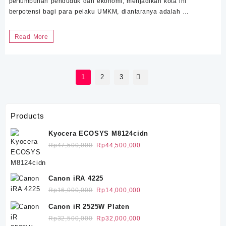
pertumbuhan penduduk dan ekonomi, menjadikan kota ini
berpotensi bagi para pelaku UMKM, diantaranya adalah …
Sewa
Read More
Mesin
Fotocopy
Paginasi
Ciledug
1
2
3
pos
Products
Kyocera ECOSYS M8124cidn
Harga
Harga
Rp
47,500,000
Rp
44,500,000
aslinya
saat
adalah:
ini
Rp47,500,000.
adalah:
Canon iRA 4225
Rp44,500,000.
Harga
Harga
Rp
16,000,000
Rp
14,000,000
aslinya
saat
Canon iR 2525W Platen
adalah:
ini
Harga
Harga
Rp
32,500,000
Rp
32,000,000
Rp16,000,000.
adalah: