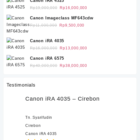
Canon iRA 4525
Rp680,000
Harga
Harga
Rp
19,000,000
Rp
16,000,000
aslinya
saat
Canon Imageclass MF643cdw
adalah:
ini
Harga
Harga
Rp
11,000,000
Rp
9,500,000
Rp19,000,000.
adalah:
aslinya
saat
Rp16,000,000.
adalah:
ini
Canon iRA 4035
Rp11,000,000.
adalah:
Harga
Harga
Rp
16,000,000
Rp
13,000,000
Rp9,500,000.
aslinya
saat
Canon iRA 6575
adalah:
ini
Harga
Harga
Rp
40,000,000
Rp
38,000,000
Rp16,000,000.
adalah:
aslinya
saat
Rp13,000,000.
adalah:
ini
Testimonials
Rp40,000,000.
adalah:
Rp38,000,000.
Canon iRA 4035 – Cirebon
Tn. Syarifudin
Cirebon
Canon iRA 4035