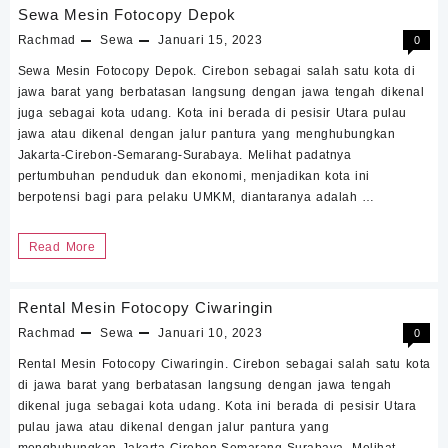
Fotocopy
Sewa Mesin Fotocopy Depok
Depok
Rachmad
Sewa
Januari 15, 2023
0
Sewa Mesin Fotocopy Depok. Cirebon sebagai salah satu kota di
jawa barat yang berbatasan langsung dengan jawa tengah dikenal
juga sebagai kota udang. Kota ini berada di pesisir Utara pulau
jawa atau dikenal dengan jalur pantura yang menghubungkan
Jakarta-Cirebon-Semarang-Surabaya. Melihat padatnya
pertumbuhan penduduk dan ekonomi, menjadikan kota ini
berpotensi bagi para pelaku UMKM, diantaranya adalah …
Sewa
Read More
Mesin
Fotocopy
Rental Mesin Fotocopy Ciwaringin
Depok
Rachmad
Sewa
Januari 10, 2023
0
Rental Mesin Fotocopy Ciwaringin. Cirebon sebagai salah satu kota
di jawa barat yang berbatasan langsung dengan jawa tengah
dikenal juga sebagai kota udang. Kota ini berada di pesisir Utara
pulau jawa atau dikenal dengan jalur pantura yang
menghubungkan Jakarta-Cirebon-Semarang-Surabaya. Melihat