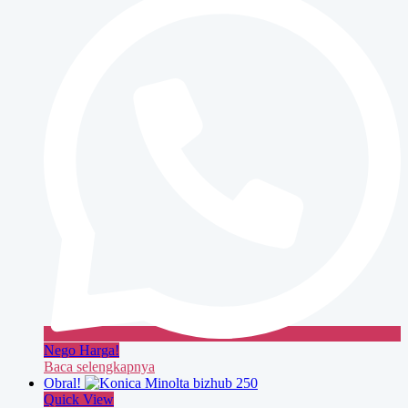
350
Nego Harga!
Baca selengkapnya
Obral!
Quick View