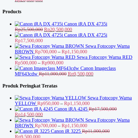
Rp17,600,000.
aslinya
adalah:
saat
adalah:
Rp17,000,000.
ini
Products
Rp24,000,000.
adalah:
Rp20,000,000.
Canon iRA DX 4735i
Harga
Harga
Rp
25,500,000
Rp
20,500,000
aslinya
saat
Canon iRA DX 4725i
adalah:
ini
Rp
17,500,000
Rp25,500,000.
adalah:
Sewa Fotocopy Warna
Rp20,500,000.
Rentang
BROWN
Rp
700,000
–
Rp
1,150,000
harga:
Sewa Fotocopy Warna RED
Rentang
Rp700,000
Rp
500,000
–
Rp
900,000
harga:
hingga
Canon Imageclass
Rp500,000
Harga
Rp1,150,000
Harga
MF643cdw
Rp
11,000,000
Rp
9,500,000
hingga
aslinya
saat
Rp900,000
adalah:
ini
Produk Peringkat Teratas
Rp11,000,000.
adalah:
Rp9,500,000.
Sewa Fotocopy Warna
Rentang
YELLOW
Rp
950,000
–
Rp
1,150,000
harga:
Canon iRA 4245
Rp
17,500,000
Harga
Harga
Rp950,000
Rp
14,500,000
aslinya
saat
hingga
Sewa Fotocopy Warna
adalah:
ini
Rentang
Rp1,150,000
BROWN
Rp
700,000
–
Rp
1,150,000
Rp17,500,000.
adalah:
harga:
Canon iR 3225
Rp
11,000,000
Harga
Harga
Rp14,500,000.
Rp700,000
Rp
9,500,000