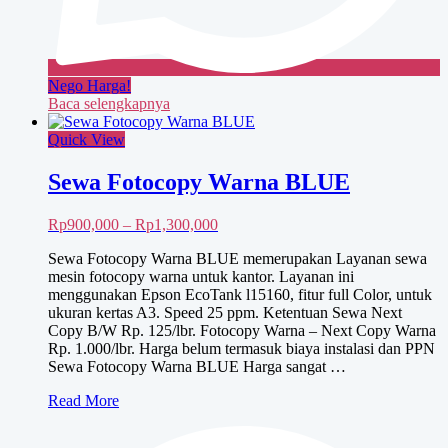
Nego Harga!
Baca selengkapnya
Quick View
Sewa Fotocopy Warna BLUE
Rentang
Rp
900,000
–
Rp
1,300,000
harga:
Sewa Fotocopy Warna BLUE memerupakan Layanan sewa
Rp900,000
mesin fotocopy warna untuk kantor. Layanan ini
hingga
menggunakan Epson EcoTank l15160, fitur full Color, untuk
Rp1,300,000
ukuran kertas A3. Speed 25 ppm. Ketentuan Sewa Next
Copy B/W Rp. 125/lbr. Fotocopy Warna – Next Copy Warna
Rp. 1.000/lbr. Harga belum termasuk biaya instalasi dan PPN
Sewa Fotocopy Warna BLUE Harga sangat …
Sewa
Read More
Fotocopy
Warna