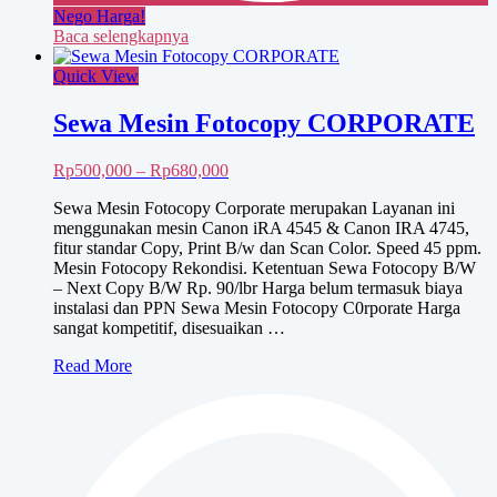
Nego Harga!
Baca selengkapnya
Quick View
Sewa Mesin Fotocopy CORPORATE
Rentang
Rp
500,000
–
Rp
680,000
harga:
Sewa Mesin Fotocopy Corporate merupakan Layanan ini
Rp500,000
menggunakan mesin Canon iRA 4545 & Canon IRA 4745,
hingga
fitur standar Copy, Print B/w dan Scan Color. Speed 45 ppm.
Rp680,000
Mesin Fotocopy Rekondisi. Ketentuan Sewa Fotocopy B/W
– Next Copy B/W Rp. 90/lbr Harga belum termasuk biaya
instalasi dan PPN Sewa Mesin Fotocopy C0rporate Harga
sangat kompetitif, disesuaikan …
Sewa
Read More
Mesin
Fotocopy
CORPORATE