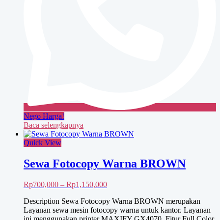
Nego Harga!
Baca selengkapnya
Quick View
Sewa Fotocopy Warna BROWN
Rentang
Rp
700,000
–
Rp
1,150,000
harga:
Description Sewa Fotocopy Warna BROWN merupakan
Rp700,000
Layanan sewa mesin fotocopy warna untuk kantor. Layanan
hingga
ini menggunakan printer MAXIFY GX4070, Fitur Full Color,
Rp1,150,000