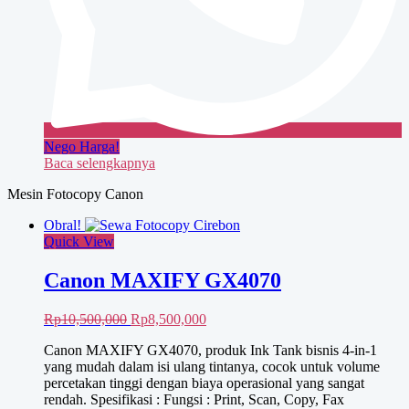
Nego Harga!
Baca selengkapnya
Mesin Fotocopy Canon
Obral!
Quick View
Canon MAXIFY GX4070
Harga
Harga
Rp
10,500,000
Rp
8,500,000
aslinya
saat
Canon MAXIFY GX4070, produk Ink Tank bisnis 4-in-1
adalah:
ini
yang mudah dalam isi ulang tintanya, cocok untuk volume
Rp10,500,000.
adalah:
percetakan tinggi dengan biaya operasional yang sangat
Rp8,500,000.
rendah. Spesifikasi : Fungsi : Print, Scan, Copy, Fax