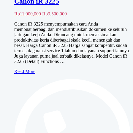
Canon iR 3225
Harga
Harga
Rp
11,000,000
Rp
9,500,000
aslinya
saat
Canon iR 3225 menyempurnakan cara Anda
adalah:
ini
membuat,berbagi dan mendistribusikan dokumen ke seluruh
Rp11,000,000.
adalah:
jaringan kerja Anda. Dirancang untuk memaksimalkan
Rp9,500,000.
produktivitas kerja diberbagai skala kecil, menengah dan
besar. Harga Canon iR 3225 Harga sangat kompetitif, sudah
termasuk garansi service 1 tahun dan layanan support lainnya.
Juga layanan purna jual terbaik dikelasnya. Model Canon iR
3225 (Detail) Functions …
Canon
Read More
iR
3225