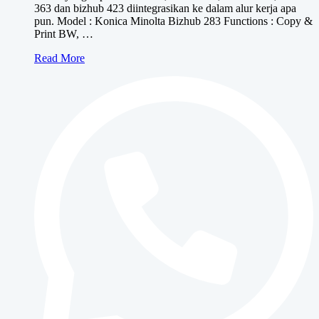
363 dan bizhub 423 diintegrasikan ke dalam alur kerja apa
pun. Model : Konica Minolta Bizhub 283 Functions : Copy &
Print BW, …
Konica
Read More
Minolta
bizhub
283