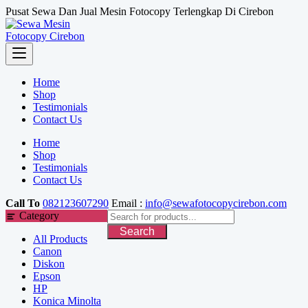
Skip
Pusat Sewa Dan Jual Mesin Fotocopy Terlengkap Di Cirebon
to
content
Home
Shop
Testimonials
Contact Us
Home
Shop
Testimonials
Contact Us
Call To
082123607290
Email :
info@sewafotocopycirebon.com
Category
Search
All Products
Canon
Diskon
Epson
HP
Konica Minolta