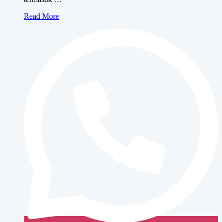
Sewa
Read More
Mesin
Fotocopy
BUSINESS