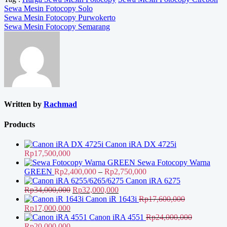
Sewa Mesin Fotocopy Solo
Navigasi
Sewa Mesin Fotocopy Purwokerto
Sewa Mesin Fotocopy Semarang
pos
Written by
Rachmad
Products
Canon iRA DX 4725i
Rp
17,500,000
Sewa Fotocopy Warna
Rentang
GREEN
Rp
2,400,000
–
Rp
2,750,000
harga:
Canon iRA 6275
Harga
Harga
Rp2,400,000
Rp
34,000,000
Rp
32,000,000
aslinya
saat
hingga
Canon iR 1643i
Rp
17,600,000
Harga
Harga
adalah:
ini
Rp2,750,000
Rp
17,000,000
aslinya
saat
Rp34,000,000.
adalah:
Canon iRA 4551
Rp
24,000,000
adalah:
Harga
ini
Harga
Rp32,000,000.
Rp
20,000,000