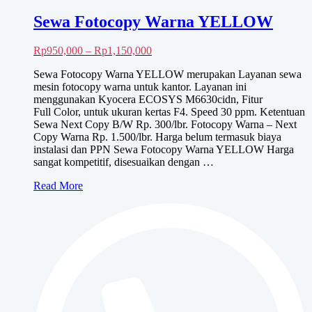
Sewa Fotocopy Warna YELLOW
Rentang
Rp
950,000
–
Rp
1,150,000
harga:
Sewa Fotocopy Warna YELLOW merupakan Layanan sewa
Rp950,000
mesin fotocopy warna untuk kantor. Layanan ini
hingga
menggunakan Kyocera ECOSYS M6630cidn, Fitur
Rp1,150,000
Full Color, untuk ukuran kertas F4. Speed 30 ppm. Ketentuan
Sewa Next Copy B/W Rp. 300/lbr. Fotocopy Warna – Next
Copy Warna Rp. 1.500/lbr. Harga belum termasuk biaya
instalasi dan PPN Sewa Fotocopy Warna YELLOW Harga
sangat kompetitif, disesuaikan dengan …
Sewa
Read More
Fotocopy
Warna
YELLOW