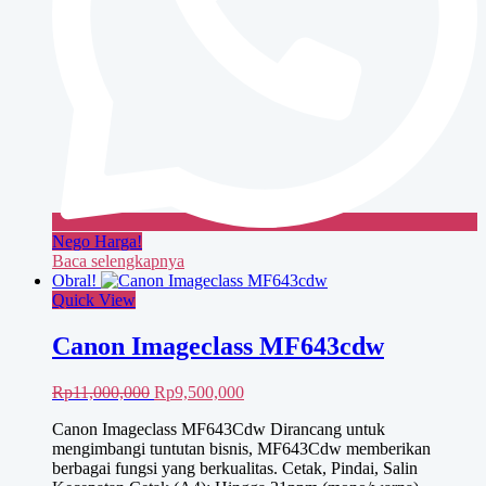
Nego Harga!
Baca selengkapnya
Obral!
Quick View
Canon Imageclass MF643cdw
Harga
Harga
Rp
11,000,000
Rp
9,500,000
aslinya
saat
Canon Imageclass MF643Cdw Dirancang untuk
adalah:
ini
mengimbangi tuntutan bisnis, MF643Cdw memberikan
Rp11,000,000.
adalah:
berbagai fungsi yang berkualitas. Cetak, Pindai, Salin
Rp9,500,000.