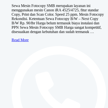
harga:
Sewa Mesin Fotocopy SMB merupakan layanan ini
Rp375,000
menggunakan mesin Canon iRA 4525/4725, fitur standar
hingga
Copy, Print dan Scan Color. Speed 25 ppm. Mesin Fotocopy
Rp555,000
Rekondisi. Ketentuan Sewa Fotocopy B/W – Next Copy
B/W Rp. 90/lbr Harga belum termasuk biaya instalasi dan
PPN Sewa Mesin Fotocopy SMB Harga sangat kompetitif,
disesuaikan dengan kebutuhan dan sudah termasuk …
Sewa
Read More
Mesin
Fotocopy
SMB