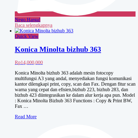
Nego Harga!
Baca selengkapnya
Quick View
Konica Minolta bizhub 363
Rp
14,000,000
Konica Minolta bizhub 363 adalah mesin fotocopy
multifungsi A3 yang andal, menyediakan fungsi komunikasi
kantor dilengkapi print, copy, scan dan Fax. Dengan fitur scan
warna yang cepat dan efisien,bizhub 223, bizhub 283, dan
bizhub 423 diintegrasikan ke dalam alur kerja apa pun. Model
: Konica Minolta Bizhub 363 Functions : Copy & Print BW,
Fax …
Konica
Read More
Minolta
bizhub
363