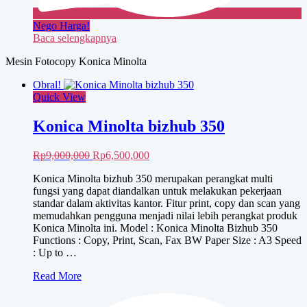
Nego Harga!
Baca selengkapnya
Mesin Fotocopy Konica Minolta
Obral!
Quick View
Konica Minolta bizhub 350
Harga
Harga
Rp
9,000,000
Rp
6,500,000
aslinya
saat
Konica Minolta bizhub 350 merupakan perangkat multi
adalah:
ini
fungsi yang dapat diandalkan untuk melakukan pekerjaan
Rp9,000,000.
adalah:
standar dalam aktivitas kantor. Fitur print, copy dan scan yang
Rp6,500,000.
memudahkan pengguna menjadi nilai lebih perangkat produk
Konica Minolta ini. Model : Konica Minolta Bizhub 350
Functions : Copy, Print, Scan, Fax BW Paper Size : A3 Speed
: Up to …
Konica
Read More
Minolta
bizhub