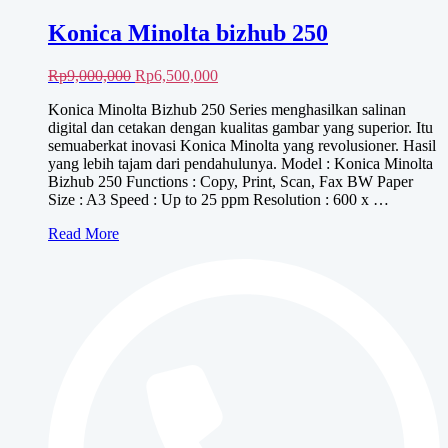
Konica Minolta bizhub 250
Harga
Harga
Rp
9,000,000
Rp
6,500,000
aslinya
saat
Konica Minolta Bizhub 250 Series menghasilkan salinan
adalah:
ini
digital dan cetakan dengan kualitas gambar yang superior. Itu
Rp9,000,000.
adalah:
semuaberkat inovasi Konica Minolta yang revolusioner. Hasil
Rp6,500,000.
yang lebih tajam dari pendahulunya. Model : Konica Minolta
Bizhub 250 Functions : Copy, Print, Scan, Fax BW Paper
Size : A3 Speed : Up to 25 ppm Resolution : 600 x …
Konica
Read More
Minolta
bizhub
250