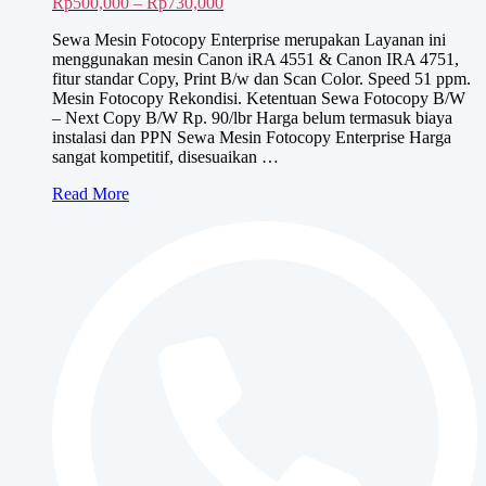
Rentang
Rp
500,000
–
Rp
730,000
harga:
Sewa Mesin Fotocopy Enterprise merupakan Layanan ini
Rp500,000
menggunakan mesin Canon iRA 4551 & Canon IRA 4751,
hingga
fitur standar Copy, Print B/w dan Scan Color. Speed 51 ppm.
Rp730,000
Mesin Fotocopy Rekondisi. Ketentuan Sewa Fotocopy B/W
– Next Copy B/W Rp. 90/lbr Harga belum termasuk biaya
instalasi dan PPN Sewa Mesin Fotocopy Enterprise Harga
sangat kompetitif, disesuaikan …
Sewa
Read More
Mesin
Fotocopy
ENTERPRISE