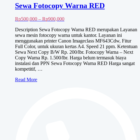
Sewa Fotocopy Warna RED
Rentang
Rp
500,000
–
Rp
900,000
harga:
Description Sewa Fotocopy Warna RED merupakan Layanan
Rp500,000
sewa mesin fotocopy warna untuk kantor. Layanan ini
hingga
menggunakan printer Canon Imageclass MF643Cdw, Fitur
Rp900,000
Full Color, untuk ukuran kertas A4. Speed 21 ppm. Ketentuan
Sewa Next Copy B/W Rp. 200/lbr. Fotocopy Warna – Next
Copy Warna Rp. 1.500/lbr. Harga belum termasuk biaya
instalasi dan PPN Sewa Fotocopy Warna RED Harga sangat
kompetitif, …
Sewa
Read More
Fotocopy
Warna
RED