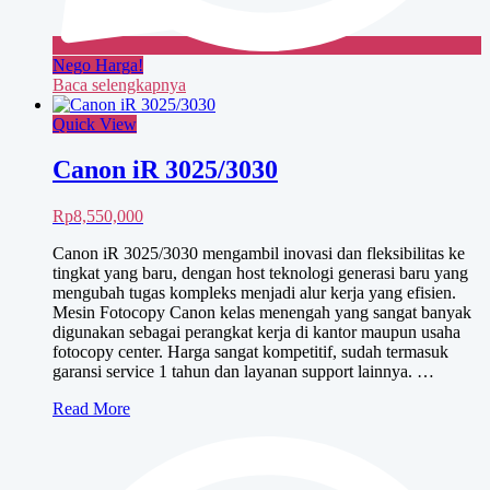
Nego Harga!
Baca selengkapnya
Quick View
Canon iR 3025/3030
Rp
8,550,000
Canon iR 3025/3030 mengambil inovasi dan fleksibilitas ke
tingkat yang baru, dengan host teknologi generasi baru yang
mengubah tugas kompleks menjadi alur kerja yang efisien.
Mesin Fotocopy Canon kelas menengah yang sangat banyak
digunakan sebagai perangkat kerja di kantor maupun usaha
fotocopy center. Harga sangat kompetitif, sudah termasuk
garansi service 1 tahun dan layanan support lainnya. …
Canon
Read More
iR
3025/3030