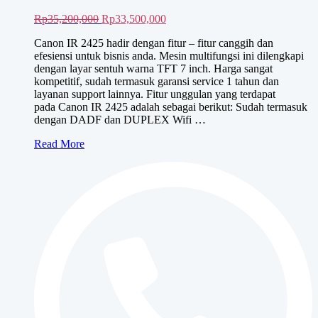
Harga
Harga
Rp
35,200,000
Rp
33,500,000
aslinya
saat
Canon IR 2425 hadir dengan fitur – fitur canggih dan
adalah:
ini
efesiensi untuk bisnis anda. Mesin multifungsi ini dilengkapi
Rp35,200,000.
adalah:
dengan layar sentuh warna TFT 7 inch. Harga sangat
Rp33,500,000.
kompetitif, sudah termasuk garansi service 1 tahun dan
layanan support lainnya. Fitur unggulan yang terdapat
pada Canon IR 2425 adalah sebagai berikut: Sudah termasuk
dengan DADF dan DUPLEX Wifi …
Canon
Read More
iR
2425
Dadf