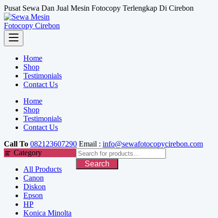
Skip
Pusat Sewa Dan Jual Mesin Fotocopy Terlengkap Di Cirebon
to
content
Home
Shop
Testimonials
Contact Us
Home
Shop
Testimonials
Contact Us
Call To
082123607290
Email :
info@sewafotocopycirebon.com
Category
Search
All Products
Canon
Diskon
Epson
HP
Konica Minolta