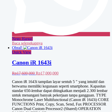
Nego Harga!
Baca selengkapnya
Obral!
Quick View
Canon iR 1643i
Harga
Harga
Rp
17,600,000
Rp
17,000,000
aslinya
saat
Canon iR 1643i tampilan layar sentuh 5 ″ yang intuitif dan
adalah:
ini
berwarna memiliki kegunaan seperti smartphone. Kapasitas
Rp17,600,000.
adalah:
standar 650-lembar dapat ditingkatkan menjadi 2.300 lembar
Rp17,000,000.
untuk menangani banyak pekerjaan tanpa gangguan. TYPE
Monochrome Laser Multifunctional (Canon iR 1643i) CORE
FUNCTIONS Print, Copy, Scan, Send, Fax PROCESSOR
Canon Dual Custom Processor2 (Shared) OPERATION