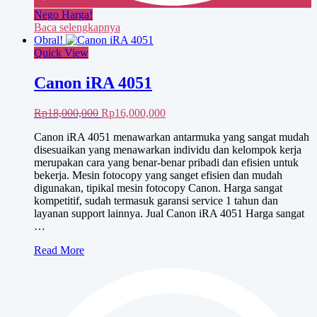
Nego Harga!
Baca selengkapnya
Obral!
Quick View
Canon iRA 4051
Harga
Harga
Rp
18,000,000
Rp
16,000,000
aslinya
saat
Canon iRA 4051 menawarkan antarmuka yang sangat mudah
adalah:
ini
disesuaikan yang menawarkan individu dan kelompok kerja
Rp18,000,000.
adalah:
merupakan cara yang benar-benar pribadi dan efisien untuk
Rp16,000,000.
bekerja. Mesin fotocopy yang sanget efisien dan mudah
digunakan, tipikal mesin fotocopy Canon. Harga sangat
kompetitif, sudah termasuk garansi service 1 tahun dan
layanan support lainnya. Jual Canon iRA 4051 Harga sangat
…
Canon
Read More
iRA
4051