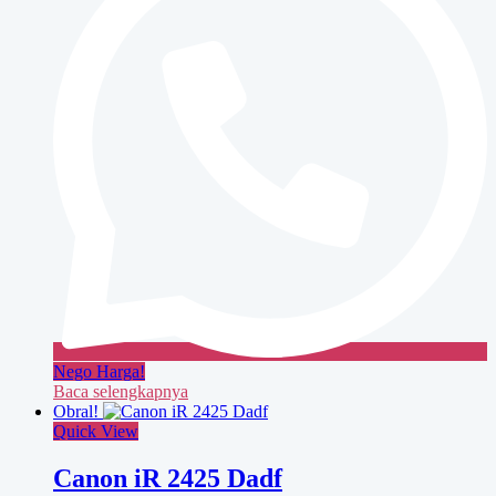
Nego Harga!
Baca selengkapnya
Obral!
Quick View
Canon iR 2425 Dadf