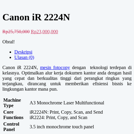
Canon iR 2224N
Harga
Harga
Rp
25,750,000
Rp
23,000,000
aslinya
saat
Obral!
adalah:
ini
Rp25,750,000.
adalah:
Deskripsi
Rp23,000,000.
Ulasan (0)
Canon iR 2224N,
mesin fotocopy
dengan teknologi terdepan di
kelasnya. Optimalkan alur kerja dokumen kantor anda dengan hasil
yang cepat dan berkualitas tinggi dari perangkat ringkas yang
terjangkau, dirancang untuk memberikan efisiensi bisnis ke
lingkungan kantor mana pun.
Machine
A3 Monochrome Laser Multifunctional
Type
Core
iR2224N: Print, Copy, Scan, and Send
Functions
iR2224: Print, Copy, and Scan
Control
3.5 inch monochrome touch panel
Panel