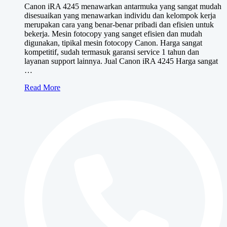
Canon iRA 4245 menawarkan antarmuka yang sangat mudah
adalah:
ini
disesuaikan yang menawarkan individu dan kelompok kerja
Rp17,500,000.
adalah:
merupakan cara yang benar-benar pribadi dan efisien untuk
Rp14,500,000.
bekerja. Mesin fotocopy yang sanget efisien dan mudah
digunakan, tipikal mesin fotocopy Canon. Harga sangat
kompetitif, sudah termasuk garansi service 1 tahun dan
layanan support lainnya. Jual Canon iRA 4245 Harga sangat
…
Canon
Read More
iRA
4245