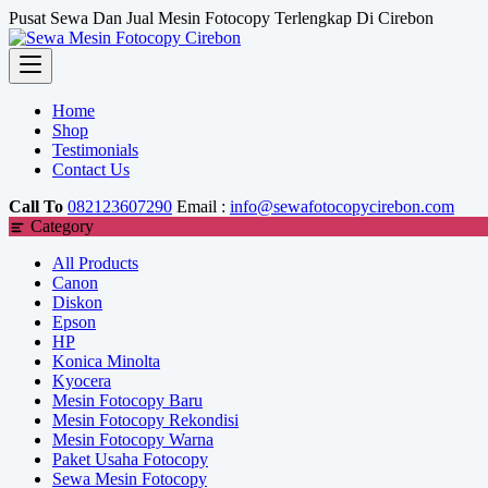
Skip
Pusat Sewa Dan Jual Mesin Fotocopy Terlengkap Di Cirebon
to
content
Home
Shop
Testimonials
Contact Us
Call To
082123607290
Email :
info@sewafotocopycirebon.com
Category
All Products
Canon
Diskon
Epson
HP
Konica Minolta
Kyocera
Mesin Fotocopy Baru
Mesin Fotocopy Rekondisi
Mesin Fotocopy Warna
Paket Usaha Fotocopy
Sewa Mesin Fotocopy