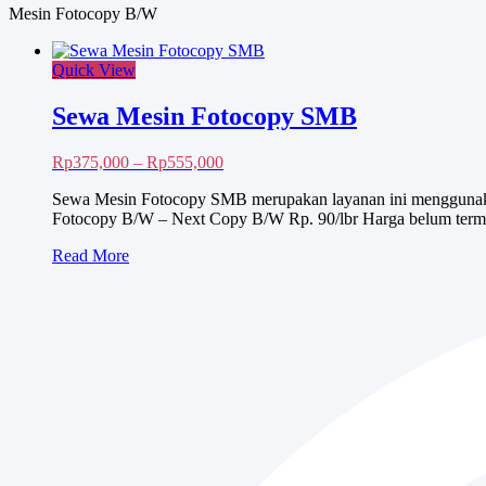
Mesin Fotocopy B/W
Quick View
Sewa Mesin Fotocopy SMB
Rentang
Rp
375,000
–
Rp
555,000
harga:
Sewa Mesin Fotocopy SMB merupakan layanan ini menggunakan
Rp375,000
Fotocopy B/W – Next Copy B/W Rp. 90/lbr Harga belum terma
hingga
Rp555,000
Sewa
Read More
Mesin
Fotocopy
SMB