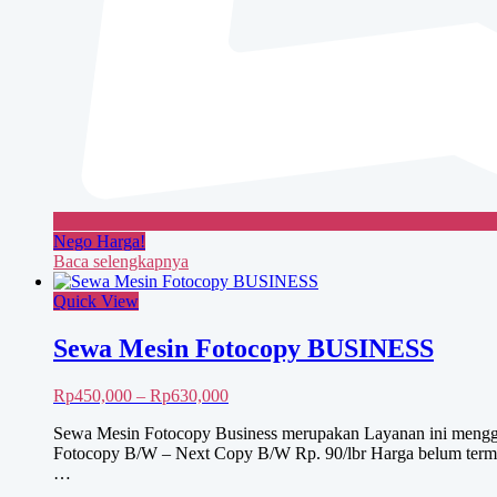
Nego Harga!
Baca selengkapnya
Quick View
Sewa Mesin Fotocopy BUSINESS
Rentang
Rp
450,000
–
Rp
630,000
harga:
Sewa Mesin Fotocopy Business merupakan Layanan ini menggu
Rp450,000
Fotocopy B/W – Next Copy B/W Rp. 90/lbr Harga belum termas
hingga
…
Rp630,000