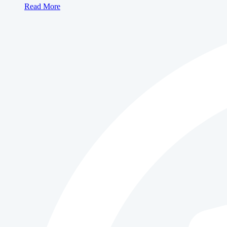
Sewa
Read More
Mesin
Fotocopy
BUSINESS