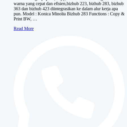
warna yang cepat dan efisien,bizhub 223, bizhub 283, bizhub
363 dan bizhub 423 diintegrasikan ke dalam alur kerja apa
pun. Model : Konica Minolta Bizhub 283 Functions : Copy &
Print BW, …
Konica
Read More
Minolta
bizhub
283