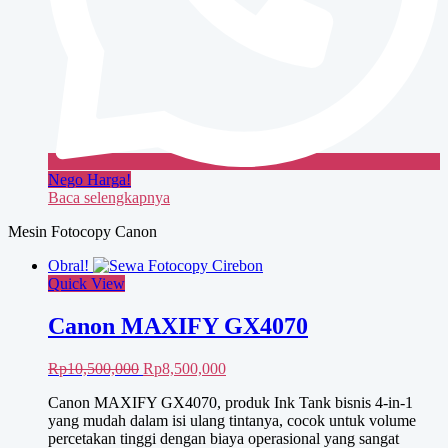
Nego Harga!
Baca selengkapnya
Mesin Fotocopy Canon
Obral!
Quick View
Canon MAXIFY GX4070
Harga
Harga
Rp
10,500,000
Rp
8,500,000
aslinya
saat
Canon MAXIFY GX4070, produk Ink Tank bisnis 4-in-1
adalah:
ini
yang mudah dalam isi ulang tintanya, cocok untuk volume
Rp10,500,000.
adalah:
percetakan tinggi dengan biaya operasional yang sangat
Rp8,500,000.