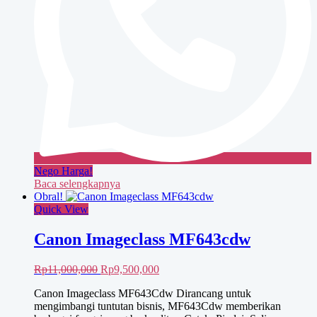
Nego Harga!
Baca selengkapnya
Obral!
Quick View
Canon Imageclass MF643cdw
Harga
Harga
Rp
11,000,000
Rp
9,500,000
aslinya
saat
Canon Imageclass MF643Cdw Dirancang untuk
adalah:
ini
mengimbangi tuntutan bisnis, MF643Cdw memberikan
Rp11,000,000.
adalah: