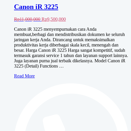
Canon iR 3225
Harga
Harga
Rp
11,000,000
Rp
9,500,000
aslinya
saat
Canon iR 3225 menyempurnakan cara Anda
adalah:
ini
membuat,berbagi dan mendistribusikan dokumen ke seluruh
Rp11,000,000.
adalah:
jaringan kerja Anda. Dirancang untuk memaksimalkan
Rp9,500,000.
produktivitas kerja diberbagai skala kecil, menengah dan
besar. Harga Canon iR 3225 Harga sangat kompetitif, sudah
termasuk garansi service 1 tahun dan layanan support lainnya.
Juga layanan purna jual terbaik dikelasnya. Model Canon iR
3225 (Detail) Functions …
Canon
Read More
iR
3225