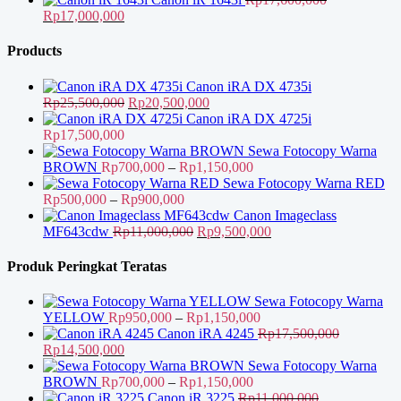
Harga
Harga
Rp2,400,000
Rp
17,000,000
aslinya
saat
hingga
adalah:
ini
Rp2,750,000
Products
Rp17,600,000.
adalah:
Rp17,000,000.
Canon iRA DX 4735i
Harga
Harga
Rp
25,500,000
Rp
20,500,000
aslinya
saat
Canon iRA DX 4725i
adalah:
ini
Rp
17,500,000
Rp25,500,000.
adalah:
Sewa Fotocopy Warna
Rp20,500,000.
Rentang
BROWN
Rp
700,000
–
Rp
1,150,000
harga:
Sewa Fotocopy Warna RED
Rentang
Rp700,000
Rp
500,000
–
Rp
900,000
harga:
hingga
Canon Imageclass
Rp500,000
Harga
Rp1,150,000
Harga
MF643cdw
Rp
11,000,000
Rp
9,500,000
hingga
aslinya
saat
Rp900,000
adalah:
ini
Produk Peringkat Teratas
Rp11,000,000.
adalah:
Rp9,500,000.
Sewa Fotocopy Warna
Rentang
YELLOW
Rp
950,000
–
Rp
1,150,000
harga:
Canon iRA 4245
Rp
17,500,000
Harga
Harga
Rp950,000
Rp
14,500,000
aslinya
saat
hingga
Sewa Fotocopy Warna
adalah:
ini
Rentang
Rp1,150,000
BROWN
Rp
700,000
–
Rp
1,150,000
Rp17,500,000.
adalah:
harga:
Canon iR 3225
Rp
11,000,000