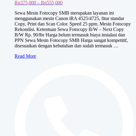
Rentang
Rp
375,000
–
Rp
555,000
harga:
Sewa Mesin Fotocopy SMB merupakan layanan ini
Rp375,000
menggunakan mesin Canon iRA 4525/4725, fitur standar
hingga
Copy, Print dan Scan Color. Speed 25 ppm. Mesin Fotocopy
Rp555,000
Rekondisi. Ketentuan Sewa Fotocopy B/W – Next Copy
B/W Rp. 90/lbr Harga belum termasuk biaya instalasi dan
PPN Sewa Mesin Fotocopy SMB Harga sangat kompetitif,
disesuaikan dengan kebutuhan dan sudah termasuk …
Sewa
Read More
Mesin
Fotocopy
SMB