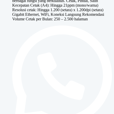
berbagai fungsi yang berkualitas. Cetak, Pindai, Salin
Rp9,500,000.
Kecepatan Cetak (A4): Hingga 21ppm (mono/warna)
Resolusi cetak: Hingga 1.200 (setara) x 1.200dpi (setara)
Gigabit Ethernet, WiFi, Koneksi Langsung Rekomendasi
Volume Cetak per Bulan: 250 – 2.500 halaman