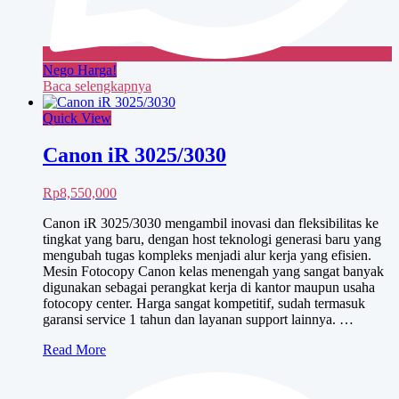
Nego Harga!
Baca selengkapnya
Quick View
Canon iR 3025/3030
Rp
8,550,000
Canon iR 3025/3030 mengambil inovasi dan fleksibilitas ke
tingkat yang baru, dengan host teknologi generasi baru yang
mengubah tugas kompleks menjadi alur kerja yang efisien.
Mesin Fotocopy Canon kelas menengah yang sangat banyak
digunakan sebagai perangkat kerja di kantor maupun usaha
fotocopy center. Harga sangat kompetitif, sudah termasuk
garansi service 1 tahun dan layanan support lainnya. …
Canon
Read More
iR
3025/3030