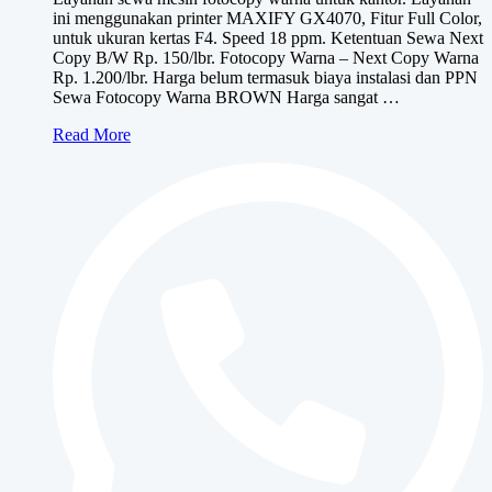
ini menggunakan printer MAXIFY GX4070, Fitur Full Color,
Rp1,150,000
untuk ukuran kertas F4. Speed 18 ppm. Ketentuan Sewa Next
Copy B/W Rp. 150/lbr. Fotocopy Warna – Next Copy Warna
Rp. 1.200/lbr. Harga belum termasuk biaya instalasi dan PPN
Sewa Fotocopy Warna BROWN Harga sangat …
Sewa
Read More
Fotocopy
Warna
BROWN