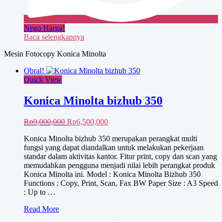
Nego Harga!
Baca selengkapnya
Mesin Fotocopy Konica Minolta
Obral!
Quick View
Konica Minolta bizhub 350
Harga
Harga
Rp
9,000,000
Rp
6,500,000
aslinya
saat
Konica Minolta bizhub 350 merupakan perangkat multi
adalah:
ini
fungsi yang dapat diandalkan untuk melakukan pekerjaan
Rp9,000,000.
adalah:
standar dalam aktivitas kantor. Fitur print, copy dan scan yang
Rp6,500,000.
memudahkan pengguna menjadi nilai lebih perangkat produk
Konica Minolta ini. Model : Konica Minolta Bizhub 350
Functions : Copy, Print, Scan, Fax BW Paper Size : A3 Speed
: Up to …
Konica
Read More
Minolta