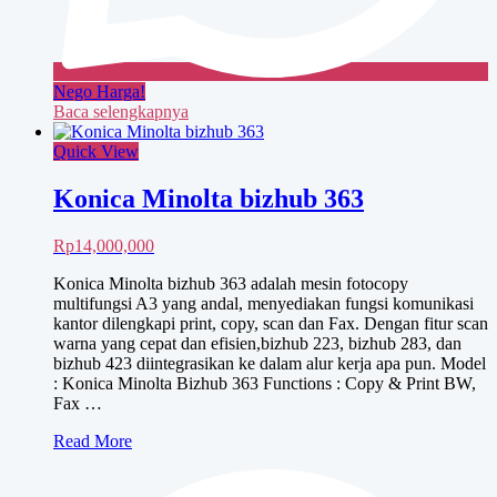
Nego Harga!
Baca selengkapnya
Quick View
Konica Minolta bizhub 363
Rp
14,000,000
Konica Minolta bizhub 363 adalah mesin fotocopy
multifungsi A3 yang andal, menyediakan fungsi komunikasi
kantor dilengkapi print, copy, scan dan Fax. Dengan fitur scan
warna yang cepat dan efisien,bizhub 223, bizhub 283, dan
bizhub 423 diintegrasikan ke dalam alur kerja apa pun. Model
: Konica Minolta Bizhub 363 Functions : Copy & Print BW,
Fax …
Konica
Read More
Minolta
bizhub