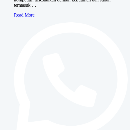
termasuk …
Sewa
Read More
Mesin
Fotocopy
BUSINESS