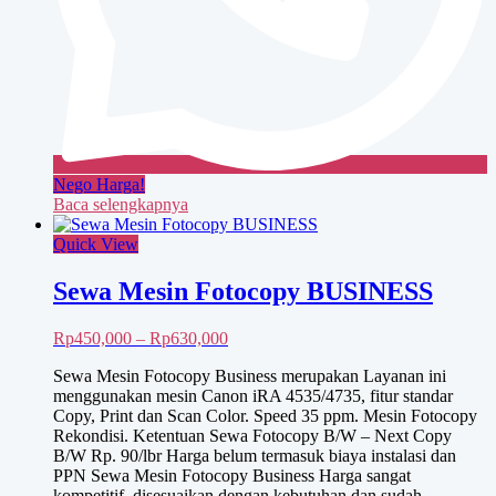
Nego Harga!
Baca selengkapnya
Quick View
Sewa Mesin Fotocopy BUSINESS
Rentang
Rp
450,000
–
Rp
630,000
harga:
Sewa Mesin Fotocopy Business merupakan Layanan ini
Rp450,000
menggunakan mesin Canon iRA 4535/4735, fitur standar
hingga
Copy, Print dan Scan Color. Speed 35 ppm. Mesin Fotocopy
Rp630,000
Rekondisi. Ketentuan Sewa Fotocopy B/W – Next Copy
B/W Rp. 90/lbr Harga belum termasuk biaya instalasi dan
PPN Sewa Mesin Fotocopy Business Harga sangat
kompetitif, disesuaikan dengan kebutuhan dan sudah