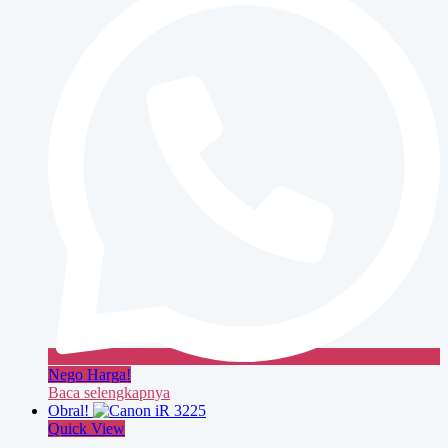
Nego Harga!
Baca selengkapnya
Obral!
Quick View