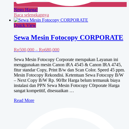
Nego Harga!
Baca selengkapnya
Quick View
Sewa Mesin Fotocopy CORPORATE
Rentang
Rp
500,000
–
Rp
680,000
harga:
Sewa Mesin Fotocopy Corporate merupakan Layanan ini
Rp500,000
menggunakan mesin Canon iRA 4545 & Canon IRA 4745,
hingga
fitur standar Copy, Print B/w dan Scan Color. Speed 45 ppm.
Rp680,000
Mesin Fotocopy Rekondisi. Ketentuan Sewa Fotocopy B/W
– Next Copy B/W Rp. 90/lbr Harga belum termasuk biaya
instalasi dan PPN Sewa Mesin Fotocopy C0rporate Harga
sangat kompetitif, disesuaikan …
Sewa
Read More
Mesin
Fotocopy
CORPORATE