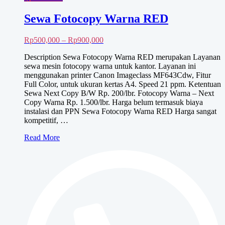
Sewa Fotocopy Warna RED
Rentang
Rp
500,000
–
Rp
900,000
harga:
Description Sewa Fotocopy Warna RED merupakan Layanan
Rp500,000
sewa mesin fotocopy warna untuk kantor. Layanan ini
hingga
menggunakan printer Canon Imageclass MF643Cdw, Fitur
Rp900,000
Full Color, untuk ukuran kertas A4. Speed 21 ppm. Ketentuan
Sewa Next Copy B/W Rp. 200/lbr. Fotocopy Warna – Next
Copy Warna Rp. 1.500/lbr. Harga belum termasuk biaya
instalasi dan PPN Sewa Fotocopy Warna RED Harga sangat
kompetitif, …
Sewa
Read More
Fotocopy
Warna
RED