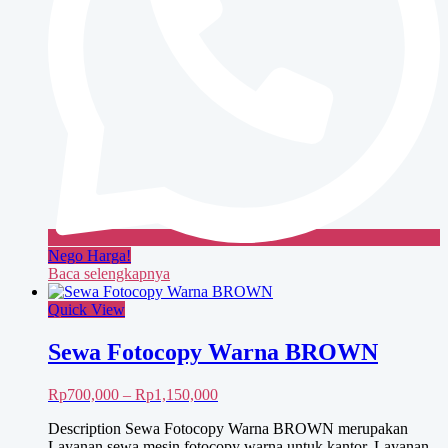
Nego Harga!
Baca selengkapnya
Quick View
Sewa Fotocopy Warna BROWN
Rentang
Rp
700,000
–
Rp
1,150,000
harga:
Description Sewa Fotocopy Warna BROWN merupakan
Rp700,000
Layanan sewa mesin fotocopy warna untuk kantor. Layanan
hingga