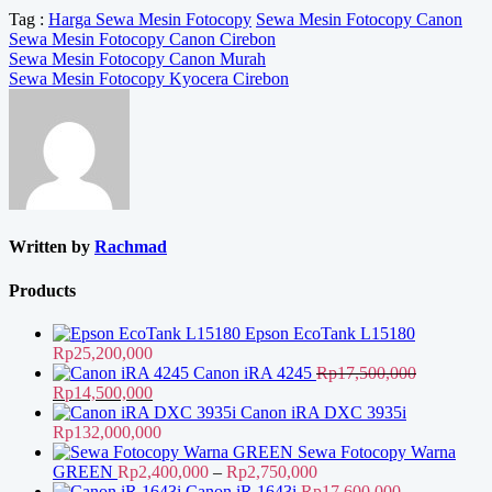
Tag :
Harga Sewa Mesin Fotocopy
Sewa Mesin Fotocopy Canon
Sewa Mesin Fotocopy Canon Cirebon
Navigasi
Sewa Mesin Fotocopy Canon Murah
Sewa Mesin Fotocopy Kyocera Cirebon
pos
Written by
Rachmad
Products
Epson EcoTank L15180
Rp
25,200,000
Canon iRA 4245
Rp
17,500,000
Harga
Harga
Rp
14,500,000
aslinya
saat
Canon iRA DXC 3935i
adalah:
ini
Rp
132,000,000
Rp17,500,000.
adalah:
Sewa Fotocopy Warna
Rp14,500,000.
Rentang
GREEN
Rp
2,400,000
–
Rp
2,750,000
harga:
Canon iR 1643i
Rp
17,600,000