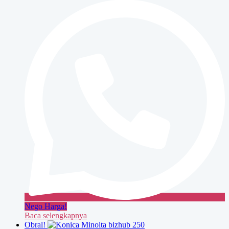
bizhub
350
Nego Harga!
Baca selengkapnya
Obral!