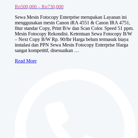
Rentang
Rp
500,000
–
Rp
730,000
harga:
Sewa Mesin Fotocopy Enterprise merupakan Layanan ini
Rp500,000
menggunakan mesin Canon iRA 4551 & Canon IRA 4751,
hingga
fitur standar Copy, Print B/w dan Scan Color. Speed 51 ppm.
Rp730,000
Mesin Fotocopy Rekondisi. Ketentuan Sewa Fotocopy B/W
– Next Copy B/W Rp. 90/lbr Harga belum termasuk biaya
instalasi dan PPN Sewa Mesin Fotocopy Enterprise Harga
sangat kompetitif, disesuaikan …
Sewa
Read More
Mesin
Fotocopy
ENTERPRISE