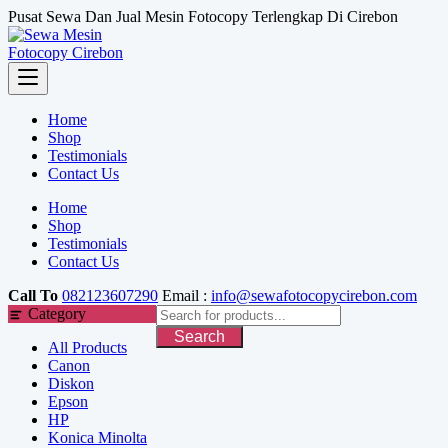
Skip
Pusat Sewa Dan Jual Mesin Fotocopy Terlengkap Di Cirebon
to
content
Home
Shop
Testimonials
Contact Us
Home
Shop
Testimonials
Contact Us
Call To
082123607290
Email :
info@sewafotocopycirebon.com
Category
Search
All Products
Canon
Diskon
Epson
HP
Konica Minolta