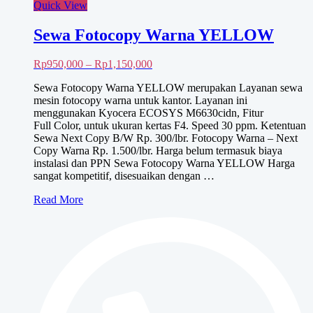
Quick View
Sewa Fotocopy Warna YELLOW
Rentang
Rp
950,000
–
Rp
1,150,000
harga:
Sewa Fotocopy Warna YELLOW merupakan Layanan sewa
Rp950,000
mesin fotocopy warna untuk kantor. Layanan ini
hingga
menggunakan Kyocera ECOSYS M6630cidn, Fitur
Rp1,150,000
Full Color, untuk ukuran kertas F4. Speed 30 ppm. Ketentuan
Sewa Next Copy B/W Rp. 300/lbr. Fotocopy Warna – Next
Copy Warna Rp. 1.500/lbr. Harga belum termasuk biaya
instalasi dan PPN Sewa Fotocopy Warna YELLOW Harga
sangat kompetitif, disesuaikan dengan …
Sewa
Read More
Fotocopy
Warna
YELLOW