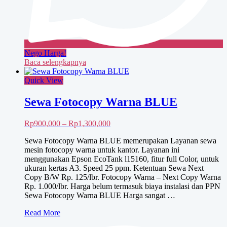
Nego Harga!
Baca selengkapnya
Quick View
Sewa Fotocopy Warna BLUE
Rentang
Rp
900,000
–
Rp
1,300,000
harga:
Sewa Fotocopy Warna BLUE memerupakan Layanan sewa
Rp900,000
mesin fotocopy warna untuk kantor. Layanan ini
hingga
menggunakan Epson EcoTank l15160, fitur full Color, untuk
Rp1,300,000
ukuran kertas A3. Speed 25 ppm. Ketentuan Sewa Next
Copy B/W Rp. 125/lbr. Fotocopy Warna – Next Copy Warna
Rp. 1.000/lbr. Harga belum termasuk biaya instalasi dan PPN
Sewa Fotocopy Warna BLUE Harga sangat …
Sewa
Read More
Fotocopy