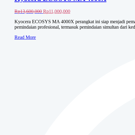
Harga
Harga
Rp
13,600,000
Rp
11,000,000
aslinya
saat
Kyocera ECOSYS MA 4000X perangkat ini siap menjadi pemain 
adalah:
ini
pemindaian profesional, termasuk pemindaian simultan dari k
Rp13,600,000.
adalah:
Rp11,000,000.
Kyocera
Read More
ECOSYS
MA
4000X