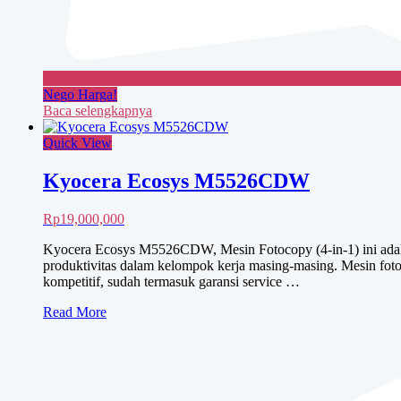
Nego Harga!
Baca selengkapnya
Quick View
Kyocera Ecosys M5526CDW
Rp
19,000,000
Kyocera Ecosys M5526CDW, Mesin Fotocopy (4-in-1) ini adalah
produktivitas dalam kelompok kerja masing-masing. Mesin fot
kompetitif, sudah termasuk garansi service …
Kyocera
Read More
Ecosys
M5526CDW