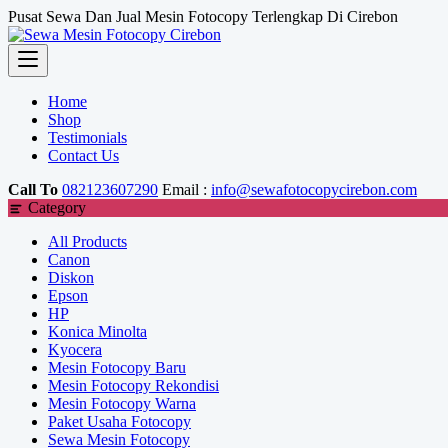
Skip
Pusat Sewa Dan Jual Mesin Fotocopy Terlengkap Di Cirebon
to
content
Home
Shop
Testimonials
Contact Us
Call To
082123607290
Email :
info@sewafotocopycirebon.com
Category
All Products
Canon
Diskon
Epson
HP
Konica Minolta
Kyocera
Mesin Fotocopy Baru
Mesin Fotocopy Rekondisi
Mesin Fotocopy Warna
Paket Usaha Fotocopy
Sewa Mesin Fotocopy