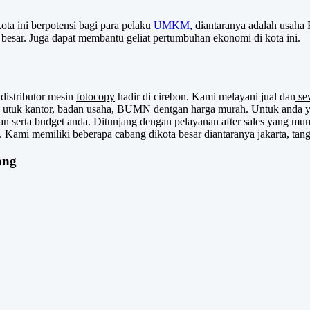
a ini berpotensi bagi para pelaku
UMKM
, diantaranya adalah usaha
g besar. Juga dapat membantu geliat pertumbuhan ekonomi di kota ini.
distributor mesin
fotocopy
hadir di cirebon. Kami melayani jual dan
se
n utuk kantor, badan usaha, BUMN dentgan harga murah. Untuk anda ya
an serta budget anda. Ditunjang dengan pelayanan after sales yang mu
 Kami memiliki beberapa cabang dikota besar diantaranya jakarta, tan
ang