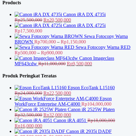
adalah:
Rp7,500,000.
ini
Products
Rp17,500,000.
adalah:
Rp14,500,000.
Canon iRA DX 4735i
Harga
Harga
Rp
25,500,000
Rp
20,500,000
aslinya
saat
Canon iRA DX 4725i
adalah:
ini
Rp
17,500,000
Rp25,500,000.
adalah:
Sewa Fotocopy Warna
Rp20,500,000.
Rentang
BROWN
Rp
700,000
–
Rp
1,150,000
harga:
Sewa Fotocopy Warna RED
Rentang
Rp700,000
Rp
500,000
–
Rp
900,000
harga:
hingga
Canon Imageclass
Rp500,000
Harga
Rp1,150,000
Harga
MF643cdw
Rp
11,000,000
Rp
9,500,000
hingga
aslinya
saat
Rp900,000
adalah:
ini
Produk Peringkat Teratas
Rp11,000,000.
adalah:
Rp9,500,000.
Epson EcoTank L15160
Harga
Harga
Rp
24,000,000
Rp
22,500,000
aslinya
saat
Epson
adalah:
ini
WorkForce Enterprise AM-C4000
Rp
104,000,000
Rp24,000,000.
adalah:
Canon iR 2525W Platen
Harga
Rp22,500,000.
Harga
Rp
32,500,000
Rp
32,000,000
aslinya
saat
Canon iRA 4051
Rp
18,000,000
Harga
Harga
adalah:
ini
Rp
16,000,000
aslinya
saat
Rp32,500,000.
adalah:
Canon iR 2935i DADF