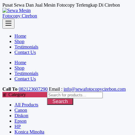
Skip
Pusat Sewa Dan Jual Mesin Fotocopy Terlengkap Di Cirebon
to
content
Home
Shop
Testimonials
Contact Us
Home
Shop
Testimonials
Contact Us
Call To
082123607290
Email :
info@sewafotocopycirebon.com
Category
Search
All Products
Canon
Diskon
Epson
HP
Konica Minolta