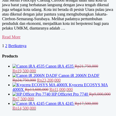
Jual Mesin Fotocopy Ciledug Cirebon sebagai salah satu kota di
jawa barat yang berbatasan langsung dengan jawa tengah dikenal
juga sebagai kota udang. Kota ini berada di pesisir Utara pulau jawa
atau dikenal dengan jalur pantura yang menghubungkan Jakarta-
Cirebon-Semarang-Surabaya. Melihat padatnya pertumbuhan
penduduk dan ekonomi, menjadikan kota ini berpotensi bagi para
pelaku UMKM, diantaranya adalah …
Jual
Read More
Mesin
Paginasi
1
2
Berikutnya
Fotocopy
Ciledug
pos
Products
Canon iRA 4535
Rp
21,750,000
Harga
Harga
Rp
19,500,000
aslinya
saat
Canon iR 2006N DADF
adalah:
ini
Harga
Harga
Rp
24,750,000
Rp
23,200,000
Rp21,750,000.
adalah:
aslinya
saat
Kyocera ECOSYS MA
Rp19,500,000.
adalah:
Harga
ini
Harga
4000X
Rp
13,600,000
Rp
11,000,000
Rp24,750,000.
aslinya
adalah:
saat
HP Officejet Pro 7740
Rp
9,000,000
Harga
Harga
adalah:
Rp23,200,000.
ini
Rp
7,500,000
aslinya
saat
Rp13,600,000.
adalah:
Canon iRA 4245
Rp
17,500,000
adalah:
Harga
ini
Harga
Rp11,000,000.
Rp
14,500,000
Rp9,000,000.
aslinya
adalah:
saat