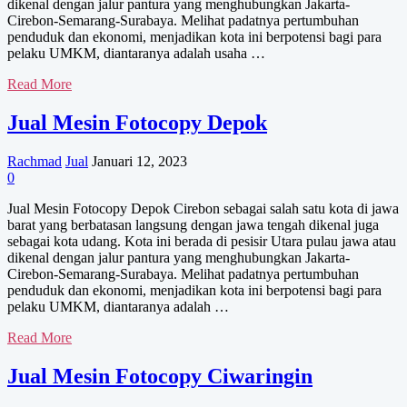
dikenal dengan jalur pantura yang menghubungkan Jakarta-
Cirebon-Semarang-Surabaya. Melihat padatnya pertumbuhan
penduduk dan ekonomi, menjadikan kota ini berpotensi bagi para
pelaku UMKM, diantaranya adalah usaha …
Mesin
Read More
Fotocopy
Depok
Jual Mesin Fotocopy Depok
Rachmad
Jual
Januari 12, 2023
0
Jual Mesin Fotocopy Depok Cirebon sebagai salah satu kota di jawa
barat yang berbatasan langsung dengan jawa tengah dikenal juga
sebagai kota udang. Kota ini berada di pesisir Utara pulau jawa atau
dikenal dengan jalur pantura yang menghubungkan Jakarta-
Cirebon-Semarang-Surabaya. Melihat padatnya pertumbuhan
penduduk dan ekonomi, menjadikan kota ini berpotensi bagi para
pelaku UMKM, diantaranya adalah …
Jual
Read More
Mesin
Fotocopy
Jual Mesin Fotocopy Ciwaringin
Depok