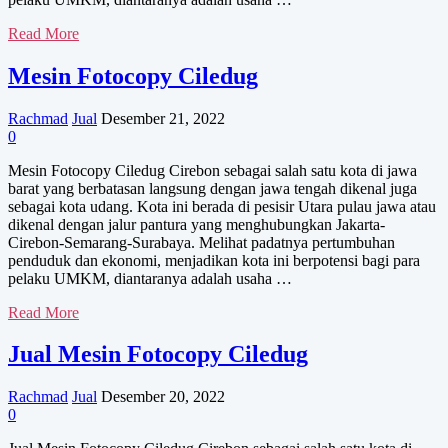
Mesin
Read More
Fotocopy
Ciwaringin
Mesin Fotocopy Ciledug
Rachmad
Jual
Desember 21, 2022
0
Mesin Fotocopy Ciledug Cirebon sebagai salah satu kota di jawa
barat yang berbatasan langsung dengan jawa tengah dikenal juga
sebagai kota udang. Kota ini berada di pesisir Utara pulau jawa atau
dikenal dengan jalur pantura yang menghubungkan Jakarta-
Cirebon-Semarang-Surabaya. Melihat padatnya pertumbuhan
penduduk dan ekonomi, menjadikan kota ini berpotensi bagi para
pelaku UMKM, diantaranya adalah usaha …
Mesin
Read More
Fotocopy
Ciledug
Jual Mesin Fotocopy Ciledug
Rachmad
Jual
Desember 20, 2022
0