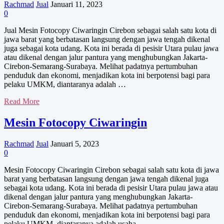
Rachmad
Jual
Januari 11, 2023
0
Jual Mesin Fotocopy Ciwaringin Cirebon sebagai salah satu kota di
jawa barat yang berbatasan langsung dengan jawa tengah dikenal
juga sebagai kota udang. Kota ini berada di pesisir Utara pulau jawa
atau dikenal dengan jalur pantura yang menghubungkan Jakarta-
Cirebon-Semarang-Surabaya. Melihat padatnya pertumbuhan
penduduk dan ekonomi, menjadikan kota ini berpotensi bagi para
pelaku UMKM, diantaranya adalah …
Jual
Read More
Mesin
Fotocopy
Mesin Fotocopy Ciwaringin
Ciwaringin
Rachmad
Jual
Januari 5, 2023
0
Mesin Fotocopy Ciwaringin Cirebon sebagai salah satu kota di jawa
barat yang berbatasan langsung dengan jawa tengah dikenal juga
sebagai kota udang. Kota ini berada di pesisir Utara pulau jawa atau
dikenal dengan jalur pantura yang menghubungkan Jakarta-
Cirebon-Semarang-Surabaya. Melihat padatnya pertumbuhan
penduduk dan ekonomi, menjadikan kota ini berpotensi bagi para
pelaku UMKM, diantaranya adalah usaha …