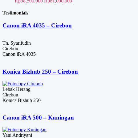
adalah:
ini
Harga
Rp32,000,000.
Harga
Rp
98,500,000
Rp
81,000,000
Rp18,000,000.
adalah:
aslinya
saat
Rp16,000,000.
adalah:
ini
Testimonials
Rp98,500,000.
adalah:
Rp81,000,000.
Canon iRA 4035 – Cirebon
Tn. Syarifudin
Cirebon
Canon iRA 4035
Konica Bizhub 250 – Cirebon
Lebak Herang
Cirebon
Konica Bizhub 250
Canon iRA 500 – Kuningan
Yani Andriyani