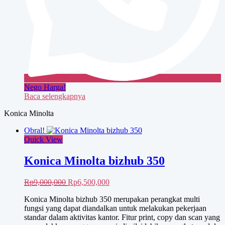
Nego Harga!
Baca selengkapnya
Konica Minolta
Obral!
Quick View
Konica Minolta bizhub 350
Harga
Harga
Rp
9,000,000
Rp
6,500,000
aslinya
saat
Konica Minolta bizhub 350 merupakan perangkat multi
adalah:
ini
fungsi yang dapat diandalkan untuk melakukan pekerjaan
Rp9,000,000.
adalah:
standar dalam aktivitas kantor. Fitur print, copy dan scan yang
Rp6,500,000.