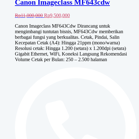
Canon Imageclass MF643cdw
Harga
Harga
Rp
11,000,000
Rp
9,500,000
aslinya
saat
Canon Imageclass MF643Cdw Dirancang untuk
adalah:
ini
mengimbangi tuntutan bisnis, MF643Cdw memberikan
Rp11,000,000.
adalah:
berbagai fungsi yang berkualitas. Cetak, Pindai, Salin
Rp9,500,000.
Kecepatan Cetak (A4): Hingga 21ppm (mono/warna)
Resolusi cetak: Hingga 1.200 (setara) x 1.200dpi (setara)
Gigabit Ethernet, WiFi, Koneksi Langsung Rekomendasi
Volume Cetak per Bulan: 250 – 2.500 halaman