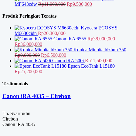
Rp500,000
Harga
Rp1,150,000
Harga
MF643cdw
Rp
11,000,000
Rp
9,500,000
hingga
aslinya
saat
Rp900,000
adalah:
ini
Produk Peringkat Teratas
Rp11,000,000.
adalah:
Rp9,500,000.
Kyocera ECOSYS
M6630cidn
Rp
20,300,000
Canon iRA 6555
Rp
38,000,000
Harga
Harga
Rp
36,000,000
aslinya
saat
Konica Minolta bizhub 350
adalah:
Harga
ini
Harga
Rp
9,000,000
Rp
6,500,000
Rp38,000,000.
aslinya
adalah:
saat
Canon iRA 500i
Rp
11,500,000
adalah:
Rp36,000,000.
ini
Epson EcoTank L15180
Rp9,000,000.
adalah:
Rp
25,200,000
Rp6,500,000.
Testimonials
Canon iRA 4035 – Cirebon
Tn. Syarifudin
Cirebon
Canon iRA 4035