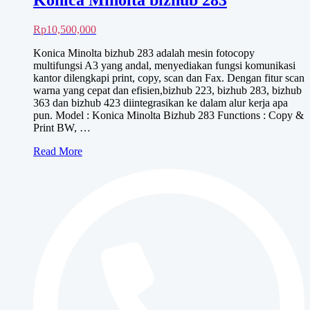
Rp
10,500,000
Konica Minolta bizhub 283 adalah mesin fotocopy
multifungsi A3 yang andal, menyediakan fungsi komunikasi
kantor dilengkapi print, copy, scan dan Fax. Dengan fitur scan
warna yang cepat dan efisien,bizhub 223, bizhub 283, bizhub
363 dan bizhub 423 diintegrasikan ke dalam alur kerja apa
pun. Model : Konica Minolta Bizhub 283 Functions : Copy &
Print BW, …
Konica
Read More
Minolta
bizhub
283