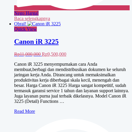
Nego Harga!
Baca selengkapnya
Obral!
Quick View
Canon iR 3225
Harga
Harga
Rp
11,000,000
Rp
9,500,000
aslinya
saat
Canon iR 3225 menyempurnakan cara Anda
adalah:
ini
membuat,berbagi dan mendistribusikan dokumen ke seluruh
Rp11,000,000.
adalah:
jaringan kerja Anda. Dirancang untuk memaksimalkan
Rp9,500,000.
produktivitas kerja diberbagai skala kecil, menengah dan
besar. Harga Canon iR 3225 Harga sangat kompetitif, sudah
termasuk garansi service 1 tahun dan layanan support lainnya.
Juga layanan purna jual terbaik dikelasnya. Model Canon iR
3225 (Detail) Functions …
Canon
Read More
iR
3225