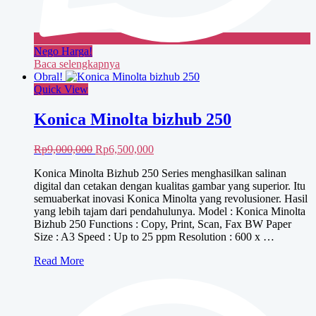
Nego Harga!
Baca selengkapnya
Obral!
Quick View
Konica Minolta bizhub 250
Harga
Harga
Rp
9,000,000
Rp
6,500,000
aslinya
saat
Konica Minolta Bizhub 250 Series menghasilkan salinan
adalah:
ini
digital dan cetakan dengan kualitas gambar yang superior. Itu
Rp9,000,000.
adalah:
semuaberkat inovasi Konica Minolta yang revolusioner. Hasil
Rp6,500,000.
yang lebih tajam dari pendahulunya. Model : Konica Minolta
Bizhub 250 Functions : Copy, Print, Scan, Fax BW Paper
Size : A3 Speed : Up to 25 ppm Resolution : 600 x …
Konica
Read More
Minolta
bizhub
250