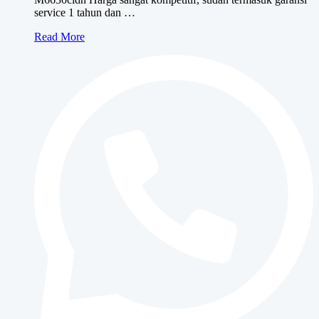
service 1 tahun dan …
Kyocera
Read More
ECOSYS
M6630cidn