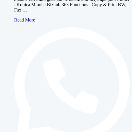
: Konica Minolta Bizhub 363 Functions : Copy & Print BW,
Fax …
Konica
Read More
Minolta
bizhub
363