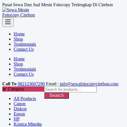
Skip
Pusat Sewa Dan Jual Mesin Fotocopy Terlengkap Di Cirebon
to
content
Home
Shop
Testimonials
Contact Us
Home
Shop
Testimonials
Contact Us
Call To
082123607290
Email :
info@sewafotocopycirebon.com
Category
Search
All Products
Canon
Diskon
Epson
HP
Konica Minolta