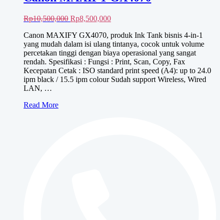
Harga
Harga
Rp
10,500,000
Rp
8,500,000
aslinya
saat
Canon MAXIFY GX4070, produk Ink Tank bisnis 4-in-1
adalah:
ini
yang mudah dalam isi ulang tintanya, cocok untuk volume
Rp10,500,000.
adalah:
percetakan tinggi dengan biaya operasional yang sangat
Rp8,500,000.
rendah. Spesifikasi : Fungsi : Print, Scan, Copy, Fax
Kecepatan Cetak : ISO standard print speed (A4): up to 24.0
ipm black / 15.5 ipm colour Sudah support Wireless, Wired
LAN, …
Canon
Read More
MAXIFY
GX4070