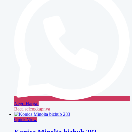
Nego Harga!
Baca selengkapnya
Quick View
Konica Minolta bizhub 283