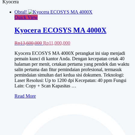
Kyocera
Obral!
Quick View
Kyocera ECOSYS MA 4000X
Harga
Harga
Rp
13,600,000
Rp
11,000,000
aslinya
saat
Kyocera ECOSYS MA 4000X perangkat ini siap menjadi
adalah:
ini
pemain kunci di kantor Anda. Dengan kecepatan cetak 40
Rp13,600,000.
adalah:
halaman per menit, cetakan pertama yang pendek dan waktu
Rp11,000,000.
salin pertama dan fitur pemindaian profesional, termasuk
pemindaian simultan dari kedua sisi dokumen. Teknologi:
Laser Resolusi: Up to 1200 dpi Kecepatan: 40 ppm Fungsi
Lain: Copy + Scan Kapasitas …
Kyocera
Read More
ECOSYS
MA
4000X