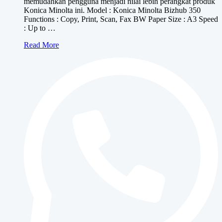
memudahkan pengguna menjadi nilai lebih perangkat produk
Konica Minolta ini. Model : Konica Minolta Bizhub 350
Functions : Copy, Print, Scan, Fax BW Paper Size : A3 Speed
: Up to …
Konica
Read More
Minolta
bizhub
350