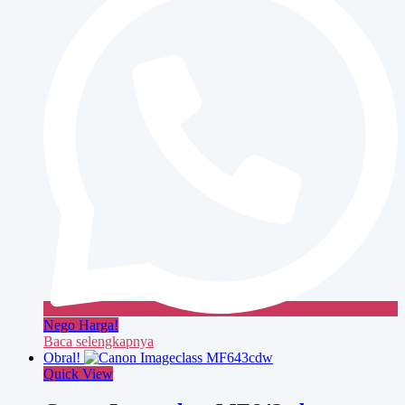
Nego Harga!
Baca selengkapnya
Obral!
Quick View