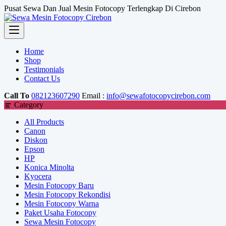
Skip
Pusat Sewa Dan Jual Mesin Fotocopy Terlengkap Di Cirebon
to
content
Home
Shop
Testimonials
Contact Us
Call To
082123607290
Email :
info@sewafotocopycirebon.com
Category
All Products
Canon
Diskon
Epson
HP
Konica Minolta
Kyocera
Mesin Fotocopy Baru
Mesin Fotocopy Rekondisi
Mesin Fotocopy Warna
Paket Usaha Fotocopy
Sewa Mesin Fotocopy