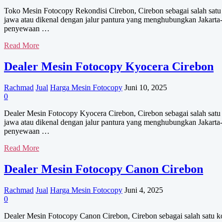
Toko Mesin Fotocopy Rekondisi Cirebon, Cirebon sebagai salah satu k
jawa atau dikenal dengan jalur pantura yang menghubungkan Jakarta-
penyewaan …
Toko
Read More
Mesin
Fotocopy
Dealer Mesin Fotocopy Kyocera Cirebon
Rekondisi
Rachmad
Jual
Harga Mesin Fotocopy
Juni 10, 2025
0
Dealer Mesin Fotocopy Kyocera Cirebon, Cirebon sebagai salah satu k
jawa atau dikenal dengan jalur pantura yang menghubungkan Jakarta-
penyewaan …
Dealer
Read More
Mesin
Fotocopy
Dealer Mesin Fotocopy Canon Cirebon
Kyocera
Cirebon
Rachmad
Jual
Harga Mesin Fotocopy
Juni 4, 2025
0
Dealer Mesin Fotocopy Canon Cirebon, Cirebon sebagai salah satu kot