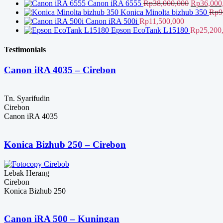
Harga
Canon iRA 6555
Rp
38,000,000
Rp
36,000
aslinya
Konica Minolta bizhub 350
Rp
9
adalah:
Canon iRA 500i
Rp
11,500,000
Rp38,000,
Epson EcoTank L15180
Rp
25,200
Testimonials
Canon iRA 4035 – Cirebon
Tn. Syarifudin
Cirebon
Canon iRA 4035
Konica Bizhub 250 – Cirebon
Lebak Herang
Cirebon
Konica Bizhub 250
Canon iRA 500 – Kuningan