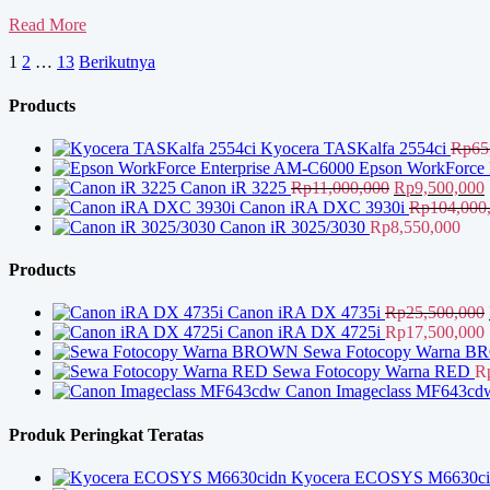
Toko
Read More
Mesin
Paginasi
1
2
…
13
Berikutnya
Fotocopy
Kyocera
pos
Cirebon
Products
Kyocera TASKalfa 2554ci
Rp
65
Epson WorkForce 
Harga
Canon iR 3225
Rp
11,000,000
Rp
9,500,000
aslinya
s
Canon iRA DXC 3930i
Rp
104,000
adalah:
i
Canon iR 3025/3030
Rp
8,550,000
Rp11,000,000
Products
Canon iRA DX 4735i
Rp
25,500,000
Canon iRA DX 4725i
Rp
17,500,000
Sewa Fotocopy Warna 
Sewa Fotocopy Warna RED
R
Canon Imageclass MF643cd
Produk Peringkat Teratas
Kyocera ECOSYS M6630ci