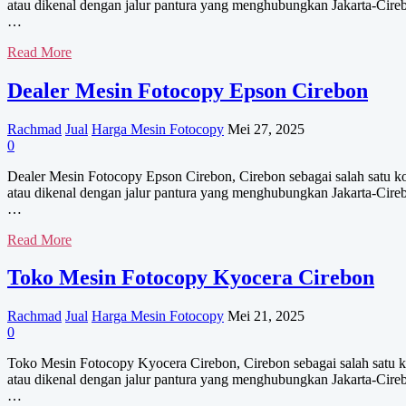
atau dikenal dengan jalur pantura yang menghubungkan Jakarta-Cire
…
Dealer
Read More
Mesin
Fotocopy
Dealer Mesin Fotocopy Epson Cirebon
Canon
Cirebon
Rachmad
Jual
Harga Mesin Fotocopy
Mei 27, 2025
0
Dealer Mesin Fotocopy Epson Cirebon, Cirebon sebagai salah satu kot
atau dikenal dengan jalur pantura yang menghubungkan Jakarta-Cire
…
Dealer
Read More
Mesin
Fotocopy
Toko Mesin Fotocopy Kyocera Cirebon
Epson
Cirebon
Rachmad
Jual
Harga Mesin Fotocopy
Mei 21, 2025
0
Toko Mesin Fotocopy Kyocera Cirebon, Cirebon sebagai salah satu kot
atau dikenal dengan jalur pantura yang menghubungkan Jakarta-Cire
…