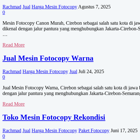
Rachmad
Jual
Harga Mesin Fotocopy
Agustus 7, 2025
0
Mesin Fotocopy Canon Murah, Cirebon sebagai salah satu kota di jawa
dikenal dengan jalur pantura yang menghubungkan Jakarta-Cirebon-S
…
Mesin
Read More
Fotocopy
Canon
Jual Mesin Fotocopy Warna
Murah
Rachmad
Harga Mesin Fotocopy
Jual
Juli 24, 2025
0
Jual Mesin Fotocopy Warna, Cirebon sebagai salah satu kota di jawa b
dengan jalur pantura yang menghubungkan Jakarta-Cirebon-Semarang
Jual
Read More
Mesin
Fotocopy
Toko Mesin Fotocopy Rekondisi
Warna
Rachmad
Jual
Harga Mesin Fotocopy
Paket Fotocopy
Juni 17, 2025
0