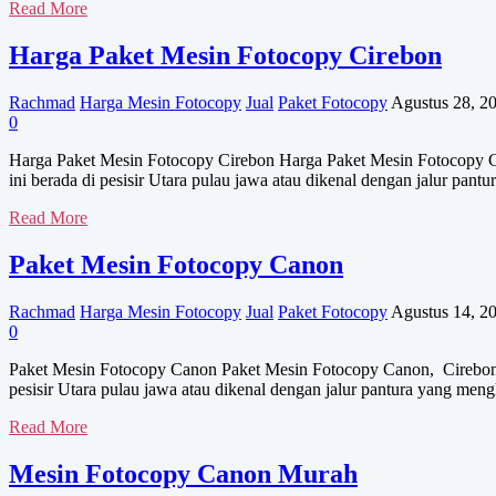
Dealer
Read More
Mesin
Fotocopy
Harga Paket Mesin Fotocopy Cirebon
Murah
Rachmad
Harga Mesin Fotocopy
Jual
Paket Fotocopy
Agustus 28, 2
0
Harga Paket Mesin Fotocopy Cirebon Harga Paket Mesin Fotocopy Cire
ini berada di pesisir Utara pulau jawa atau dikenal dengan jalur p
Harga
Read More
Paket
Mesin
Paket Mesin Fotocopy Canon
Fotocopy
Cirebon
Rachmad
Harga Mesin Fotocopy
Jual
Paket Fotocopy
Agustus 14, 2
0
Paket Mesin Fotocopy Canon Paket Mesin Fotocopy Canon, Cirebon seb
pesisir Utara pulau jawa atau dikenal dengan jalur pantura yang me
Paket
Read More
Mesin
Fotocopy
Mesin Fotocopy Canon Murah
Canon