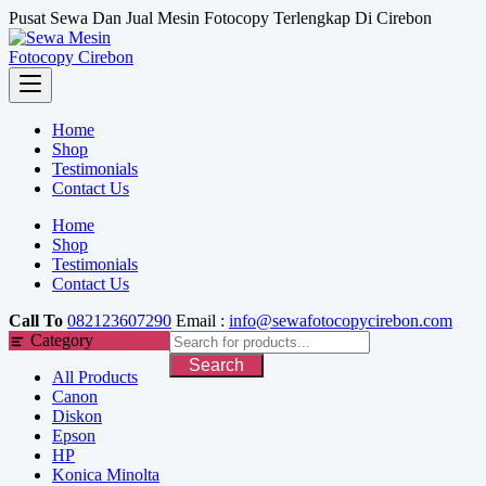
Skip
Pusat Sewa Dan Jual Mesin Fotocopy Terlengkap Di Cirebon
to
content
Home
Shop
Testimonials
Contact Us
Home
Shop
Testimonials
Contact Us
Call To
082123607290
Email :
info@sewafotocopycirebon.com
Category
Search
All Products
Canon
Diskon
Epson
HP
Konica Minolta