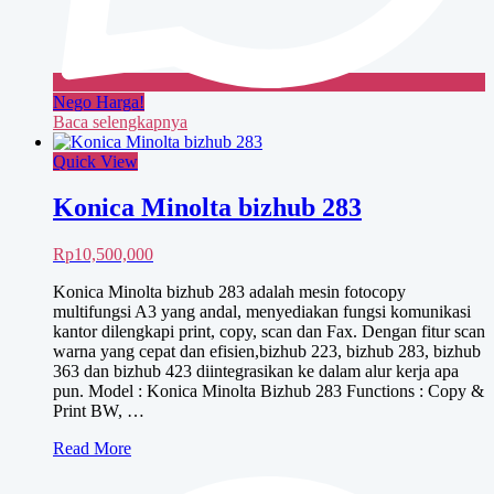
Nego Harga!
Baca selengkapnya
Quick View
Konica Minolta bizhub 283
Rp
10,500,000
Konica Minolta bizhub 283 adalah mesin fotocopy
multifungsi A3 yang andal, menyediakan fungsi komunikasi
kantor dilengkapi print, copy, scan dan Fax. Dengan fitur scan
warna yang cepat dan efisien,bizhub 223, bizhub 283, bizhub
363 dan bizhub 423 diintegrasikan ke dalam alur kerja apa
pun. Model : Konica Minolta Bizhub 283 Functions : Copy &
Print BW, …
Konica
Read More
Minolta
bizhub