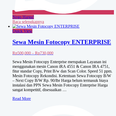
Nego Harga!
Baca selengkapnya
Quick View
Sewa Mesin Fotocopy ENTERPRISE
Rentang
Rp
500,000
–
Rp
730,000
harga:
Sewa Mesin Fotocopy Enterprise merupakan Layanan ini
Rp500,000
menggunakan mesin Canon iRA 4551 & Canon IRA 4751,
hingga
fitur standar Copy, Print B/w dan Scan Color. Speed 51 ppm.
Rp730,000
Mesin Fotocopy Rekondisi. Ketentuan Sewa Fotocopy B/W
– Next Copy B/W Rp. 90/lbr Harga belum termasuk biaya
instalasi dan PPN Sewa Mesin Fotocopy Enterprise Harga
sangat kompetitif, disesuaikan …
Sewa
Read More
Mesin
Fotocopy
ENTERPRISE