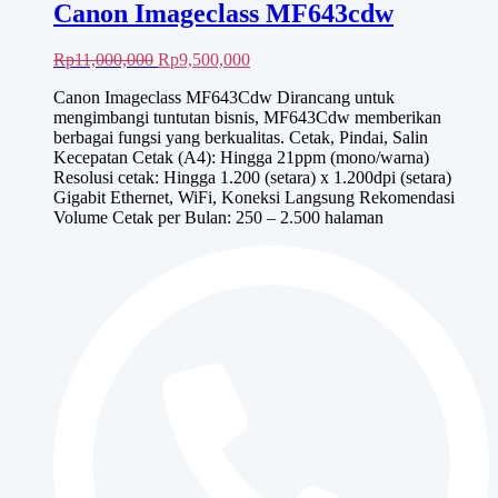
Canon Imageclass MF643cdw
Harga
Harga
Rp
11,000,000
Rp
9,500,000
aslinya
saat
Canon Imageclass MF643Cdw Dirancang untuk
adalah:
ini
mengimbangi tuntutan bisnis, MF643Cdw memberikan
Rp11,000,000.
adalah:
berbagai fungsi yang berkualitas. Cetak, Pindai, Salin
Rp9,500,000.
Kecepatan Cetak (A4): Hingga 21ppm (mono/warna)
Resolusi cetak: Hingga 1.200 (setara) x 1.200dpi (setara)
Gigabit Ethernet, WiFi, Koneksi Langsung Rekomendasi
Volume Cetak per Bulan: 250 – 2.500 halaman