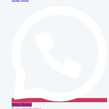
Fotocopy
Warna
BROWN
Nego Harga!
Baca selengkapnya