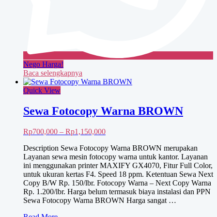
Nego Harga!
Baca selengkapnya
Quick View
Sewa Fotocopy Warna BROWN
Rentang
Rp
700,000
–
Rp
1,150,000
harga:
Description Sewa Fotocopy Warna BROWN merupakan
Rp700,000
Layanan sewa mesin fotocopy warna untuk kantor. Layanan
hingga
ini menggunakan printer MAXIFY GX4070, Fitur Full Color,
Rp1,150,000
untuk ukuran kertas F4. Speed 18 ppm. Ketentuan Sewa Next
Copy B/W Rp. 150/lbr. Fotocopy Warna – Next Copy Warna
Rp. 1.200/lbr. Harga belum termasuk biaya instalasi dan PPN
Sewa Fotocopy Warna BROWN Harga sangat …
Sewa
Read More