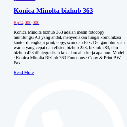
Konica Minolta bizhub 363
Rp
14,000,000
Konica Minolta bizhub 363 adalah mesin fotocopy
multifungsi A3 yang andal, menyediakan fungsi komunikasi
kantor dilengkapi print, copy, scan dan Fax. Dengan fitur scan
warna yang cepat dan efisien,bizhub 223, bizhub 283, dan
bizhub 423 diintegrasikan ke dalam alur kerja apa pun. Model
: Konica Minolta Bizhub 363 Functions : Copy & Print BW,
Fax …
Konica
Read More
Minolta
bizhub
363