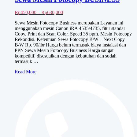
Rentang
Rp
450,000
–
Rp
630,000
harga:
Sewa Mesin Fotocopy Business merupakan Layanan ini
Rp450,000
menggunakan mesin Canon iRA 4535/4735, fitur standar
hingga
Copy, Print dan Scan Color. Speed 35 ppm. Mesin Fotocopy
Rp630,000
Rekondisi. Ketentuan Sewa Fotocopy B/W – Next Copy
B/W Rp. 90/lbr Harga belum termasuk biaya instalasi dan
PPN Sewa Mesin Fotocopy Business Harga sangat
kompetitif, disesuaikan dengan kebutuhan dan sudah
termasuk …
Sewa
Read More
Mesin
Fotocopy
BUSINESS