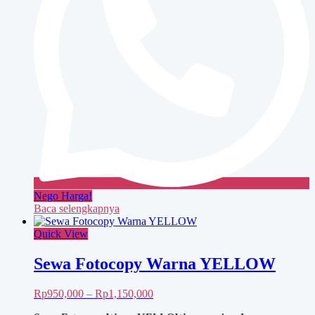
Nego Harga!
Baca selengkapnya
Quick View
Sewa Fotocopy Warna YELLOW
Rentang
Rp
950,000
–
Rp
1,150,000
harga: