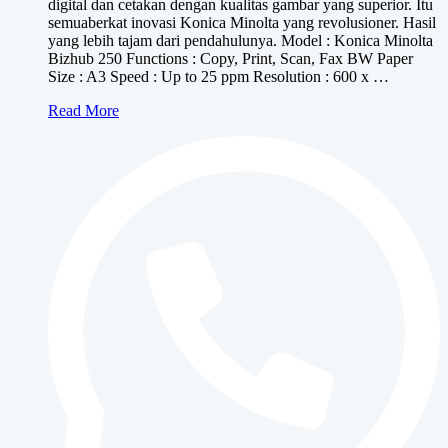
digital dan cetakan dengan kualitas gambar yang superior. Itu
Rp9,000,000.
adalah:
semuaberkat inovasi Konica Minolta yang revolusioner. Hasil
Rp6,500,000.
yang lebih tajam dari pendahulunya. Model : Konica Minolta
Bizhub 250 Functions : Copy, Print, Scan, Fax BW Paper
Size : A3 Speed : Up to 25 ppm Resolution : 600 x …
Konica
Read More
Minolta
bizhub
250