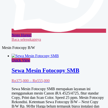
Nego Harga!
Baca selengkapnya
Mesin Fotocopy B/W
Quick View
Sewa Mesin Fotocopy SMB
Rentang
Rp
375,000
–
Rp
555,000
harga:
Sewa Mesin Fotocopy SMB merupakan layanan ini
Rp375,000
menggunakan mesin Canon iRA 4525/4725, fitur standar
hingga
Copy, Print dan Scan Color. Speed 25 ppm. Mesin Fotocopy
Rp555,000
Rekondisi. Ketentuan Sewa Fotocopy B/W – Next Copy
B/W Rp. 90/lbr Harga belum termasuk biaya instalasi dan