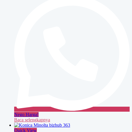
283
Nego Harga!
Baca selengkapnya
Quick View