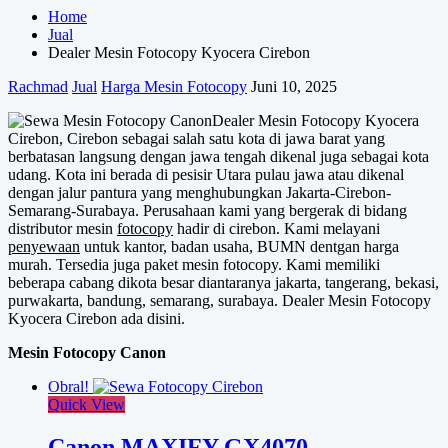
Home
Jual
Dealer Mesin Fotocopy Kyocera Cirebon
Rachmad
Jual
Harga Mesin Fotocopy
Juni 10, 2025
Dealer Mesin Fotocopy Kyocera
Cirebon, Cirebon sebagai salah satu kota di jawa barat yang
berbatasan langsung dengan jawa tengah dikenal juga sebagai kota
udang. Kota ini berada di pesisir Utara pulau jawa atau dikenal
dengan jalur pantura yang menghubungkan Jakarta-Cirebon-
Semarang-Surabaya. Perusahaan kami yang bergerak di bidang
distributor mesin
fotocopy
hadir di cirebon. Kami melayani
penyewaan
untuk kantor, badan usaha, BUMN dentgan harga
murah. Tersedia juga paket mesin fotocopy. Kami memiliki
beberapa cabang dikota besar diantaranya jakarta, tangerang, bekasi,
purwakarta, bandung, semarang, surabaya. Dealer Mesin Fotocopy
Kyocera Cirebon ada disini.
Mesin Fotocopy Canon
Obral!
Quick View
Canon MAXIFY GX4070