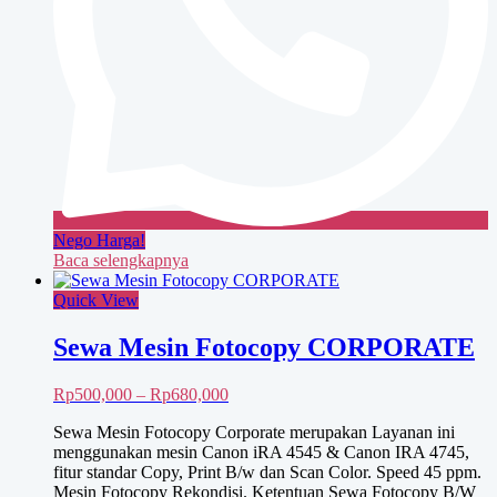
Nego Harga!
Baca selengkapnya
Quick View
Sewa Mesin Fotocopy CORPORATE
Rentang
Rp
500,000
–
Rp
680,000
harga:
Sewa Mesin Fotocopy Corporate merupakan Layanan ini
Rp500,000
menggunakan mesin Canon iRA 4545 & Canon IRA 4745,
hingga
fitur standar Copy, Print B/w dan Scan Color. Speed 45 ppm.
Rp680,000
Mesin Fotocopy Rekondisi. Ketentuan Sewa Fotocopy B/W