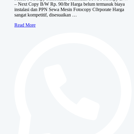
– Next Copy B/W Rp. 90/lbr Harga belum termasuk biaya
instalasi dan PPN Sewa Mesin Fotocopy C0rporate Harga
sangat kompetitif, disesuaikan …
Sewa
Read More
Mesin
Fotocopy
CORPORATE