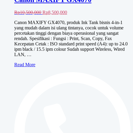
Harga
Harga
Rp
10,500,000
Rp
8,500,000
aslinya
saat
Canon MAXIFY GX4070, produk Ink Tank bisnis 4-in-1
adalah:
ini
yang mudah dalam isi ulang tintanya, cocok untuk volume
Rp10,500,000.
adalah:
percetakan tinggi dengan biaya operasional yang sangat
Rp8,500,000.
rendah. Spesifikasi : Fungsi : Print, Scan, Copy, Fax
Kecepatan Cetak : ISO standard print speed (A4): up to 24.0
ipm black / 15.5 ipm colour Sudah support Wireless, Wired
LAN, …
Canon
Read More
MAXIFY
GX4070