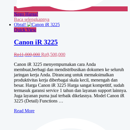
Nego Harga!
Baca selengkapnya
Obral!
Quick View
Canon iR 3225
Harga
Harga
Rp
11,000,000
Rp
9,500,000
aslinya
saat
Canon iR 3225 menyempurnakan cara Anda
adalah:
ini
membuat,berbagi dan mendistribusikan dokumen ke seluruh
Rp11,000,000.
adalah:
jaringan kerja Anda. Dirancang untuk memaksimalkan
Rp9,500,000.
produktivitas kerja diberbagai skala kecil, menengah dan
besar. Harga Canon iR 3225 Harga sangat kompetitif, sudah
termasuk garansi service 1 tahun dan layanan support lainnya.
Juga layanan purna jual terbaik dikelasnya. Model Canon iR
3225 (Detail) Functions …
Canon
Read More
iR
3225