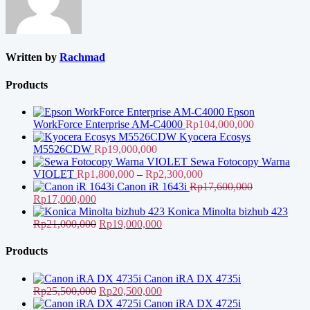
Written by
Rachmad
Products
Epson
WorkForce Enterprise AM-C4000
Rp
104,000,000
Kyocera Ecosys
M5526CDW
Rp
19,000,000
Sewa Fotocopy Warna
Rentang
VIOLET
Rp
1,800,000
–
Rp
2,300,000
harga:
Canon iR 1643i
Rp
17,600,000
Harga
Harga
Rp1,800,000
Rp
17,000,000
aslinya
saat
hingga
Konica Minolta bizhub 423
adalah:
ini
Harga
Harga
Rp2,300,000
Rp
21,000,000
Rp
19,000,000
Rp17,600,000.
adalah:
aslinya
saat
Rp17,000,000.
adalah:
ini
Products
Rp21,000,000.
adalah:
Rp19,000,000.
Canon iRA DX 4735i
Harga
Harga
Rp
25,500,000
Rp
20,500,000
aslinya
saat
Canon iRA DX 4725i