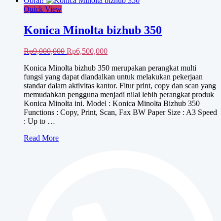
Obral!
Quick View
Konica Minolta bizhub 350
Harga
Harga
Rp
9,000,000
Rp
6,500,000
aslinya
saat
Konica Minolta bizhub 350 merupakan perangkat multi
adalah:
ini
fungsi yang dapat diandalkan untuk melakukan pekerjaan
Rp9,000,000.
adalah:
standar dalam aktivitas kantor. Fitur print, copy dan scan yang
Rp6,500,000.
memudahkan pengguna menjadi nilai lebih perangkat produk
Konica Minolta ini. Model : Konica Minolta Bizhub 350
Functions : Copy, Print, Scan, Fax BW Paper Size : A3 Speed
: Up to …
Konica
Read More
Minolta
bizhub
350