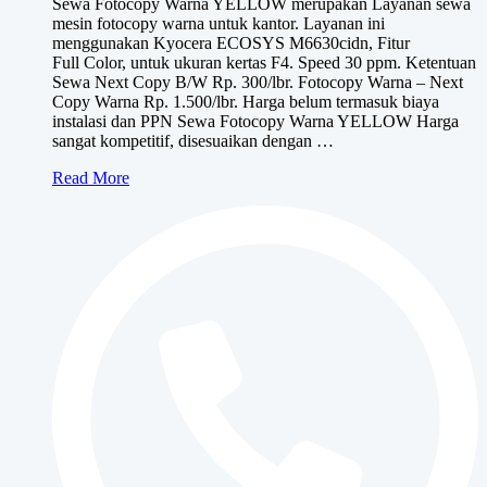
Sewa Fotocopy Warna YELLOW merupakan Layanan sewa
Rp950,000
mesin fotocopy warna untuk kantor. Layanan ini
hingga
menggunakan Kyocera ECOSYS M6630cidn, Fitur
Rp1,150,000
Full Color, untuk ukuran kertas F4. Speed 30 ppm. Ketentuan
Sewa Next Copy B/W Rp. 300/lbr. Fotocopy Warna – Next
Copy Warna Rp. 1.500/lbr. Harga belum termasuk biaya
instalasi dan PPN Sewa Fotocopy Warna YELLOW Harga
sangat kompetitif, disesuaikan dengan …
Sewa
Read More
Fotocopy
Warna
YELLOW