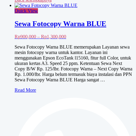
Quick View
Sewa Fotocopy Warna BLUE
Rentang
Rp
900,000
–
Rp
1,300,000
harga:
Sewa Fotocopy Warna BLUE memerupakan Layanan sewa
Rp900,000
mesin fotocopy warna untuk kantor. Layanan ini
hingga
menggunakan Epson EcoTank l15160, fitur full Color, untuk
Rp1,300,000
ukuran kertas A3. Speed 25 ppm. Ketentuan Sewa Next
Copy B/W Rp. 125/lbr. Fotocopy Warna – Next Copy Warna
Rp. 1.000/lbr. Harga belum termasuk biaya instalasi dan PPN
Sewa Fotocopy Warna BLUE Harga sangat …
Sewa
Read More
Fotocopy
Warna
BLUE