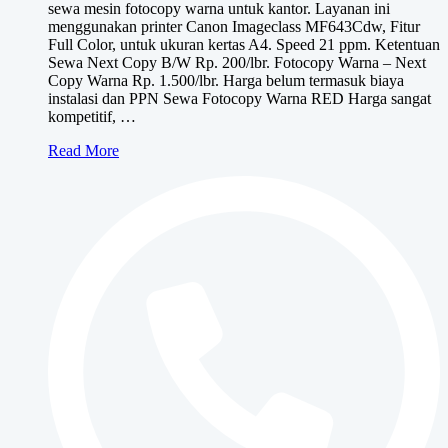
sewa mesin fotocopy warna untuk kantor. Layanan ini
hingga
menggunakan printer Canon Imageclass MF643Cdw, Fitur
Rp900,000
Full Color, untuk ukuran kertas A4. Speed 21 ppm. Ketentuan
Sewa Next Copy B/W Rp. 200/lbr. Fotocopy Warna – Next
Copy Warna Rp. 1.500/lbr. Harga belum termasuk biaya
instalasi dan PPN Sewa Fotocopy Warna RED Harga sangat
kompetitif, …
Sewa
Read More
Fotocopy
Warna
RED