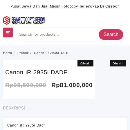
Skip
Pusat Sewa Dan Jual Mesin Fotocopy Terlengkap Di Cirebon
to
content
Search
Home
Produk
Canon iR 2935i DADF
Obral!
Obral!
Canon iR 2935i DADF
Harga
Harga
Rp
98,500,000
Rp
81,000,000
aslinya
saat
adalah:
ini
DESKRIPSI
Rp98,500,000.
adalah:
Canon iR 2935i Dadf