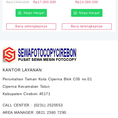
Harga
Harga
Rp
17,600,000
Rp
17,000,000
Rp
14,000,000
aslinya
saat
Nego Harga!
adalah:
ini
Nego Harga!
Rp17,600,000.
adalah:
Rp17,000,000.
Baca selengkapnya
Baca selengkapnya
KANTOR LAYANAN
Perumahan Taman Kota Ciperna Blok C05 no.01
Ciperna Kecamatan Talun
Kabupaten Cirebon 45171
CALL CENTER :
(0231) 2520553
AREA MANAGER :
0821 2360 7290