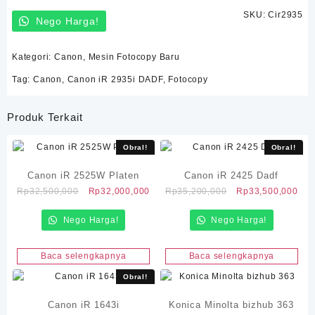
SKU:
Cir2935
Nego Harga!
Kategori:
Canon
,
Mesin Fotocopy Baru
Tag:
Canon
,
Canon iR 2935i DADF
,
Fotocopy
Produk Terkait
Obral!
Obral!
Canon iR 2525W Platen
Canon iR 2425 Dadf
Harga
Harga
Harga
Har
Rp
32,500,000
Rp
32,000,000
Rp
35,200,000
Rp
33,500,000
aslinya
saat
aslinya
saa
Nego Harga!
adalah:
ini
Nego Harga!
adalah:
ini
Rp32,500,000.
adalah:
Rp35,200,000.
ada
Rp32,000,000.
Rp3
Baca selengkapnya
Baca selengkapnya
Obral!
Canon iR 1643i
Konica Minolta bizhub 363