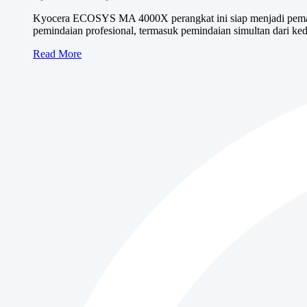
aslinya
saat
Kyocera ECOSYS MA 4000X perangkat ini siap menjadi pemain 
adalah:
ini
pemindaian profesional, termasuk pemindaian simultan dari k
Rp13,600,000.
adalah:
Rp11,000,000.
Kyocera
Read More
ECOSYS
MA
4000X