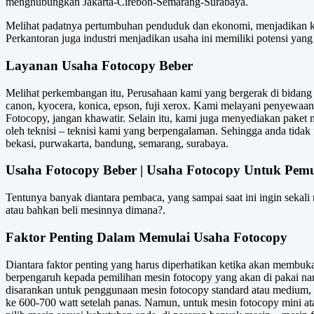
menghubungkan Jakarta-Cirebon-Semarang-Surabaya.
Melihat padatnya pertumbuhan penduduk dan ekonomi, menjadikan kot
Perkantoran juga industri menjadikan usaha ini memiliki potensi yan
Layanan Usaha Fotocopy Beber
Melihat perkembangan itu, Perusahaan kami yang bergerak di bidang 
canon, kyocera, konica, epson, fuji xerox. Kami melayani penyewaa
Fotocopy, jangan khawatir. Selain itu, kami juga menyediakan paket 
oleh teknisi – teknisi kami yang berpengalaman. Sehingga anda tidak
bekasi, purwakarta, bandung, semarang, surabaya.
Usaha Fotocopy Beber | Usaha Fotocopy Untuk Pem
Tentunya banyak diantara pembaca, yang sampai saat ini ingin sekal
atau bahkan beli mesinnya dimana?.
Faktor Penting Dalam Memulai Usaha Fotocopy
Diantara faktor penting yang harus diperhatikan ketika akan membuka u
berpengaruh kepada pemilihan mesin fotocopy yang akan di pakai nant
disarankan untuk penggunaan mesin fotocopy standard atau medium, 
ke 600-700 watt setelah panas. Namun, untuk mesin fotocopy mini ata