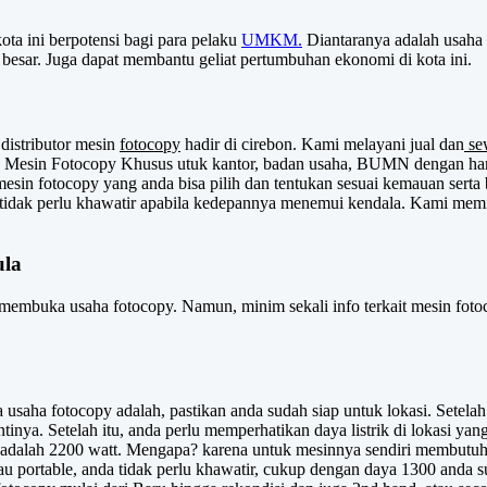
a ini berpotensi bagi para pelaku
UMKM.
Diantaranya adalah usaha 
g besar. Juga dapat membantu geliat pertumbuhan ekonomi di kota ini.
distributor mesin
fotocopy
hadir di cirebon. Kami melayani jual dan
se
n Mesin Fotocopy Khusus utuk kantor, badan usaha, BUMN dengan harg
mesin fotocopy yang anda bisa pilih dan tentukan sesuai kemauan sert
 tidak perlu khawatir apabila kedepannya menemui kendala. Kami memili
ula
i membuka usaha fotocopy. Namun, minim sekali info terkait mesin foto
saha fotocopy adalah, pastikan anda sudah siap untuk lokasi. Setelah it
inya. Setelah itu, anda perlu memperhatikan daya listrik di lokasi y
adalah 2200 watt. Mengapa? karena untuk mesinnya sendiri membutuha
u portable, anda tidak perlu khawatir, cukup dengan daya 1300 anda su