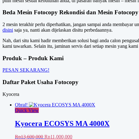
pilih mesin sesuai kebutuhan anda, di pasaran banyak mesin – mesin 
Beda Mesin Fotocopy Rekondisi dan Mesin Fotocopy
2 mesin terakhir perlu diperhatikan, jangan sampai anda membayar un
disini
saja ya, nanti akan dijelaskan disitu perbedaannya.
Nah, dari situ kami hadir memberikan solusi bagi anda calon pengusa
kami tawarkan. Selain itu, jaminan servis dari setiap mesin yang kami
Produk – Produk Kami
PESAN SEKARANG!
Daftar Paket Usaha Fotocopy
Kyocera
Obral!
Quick View
Kyocera ECOSYS MA 4000X
Harga
Harga
Rp
13,600,000
Rp
11,000,000