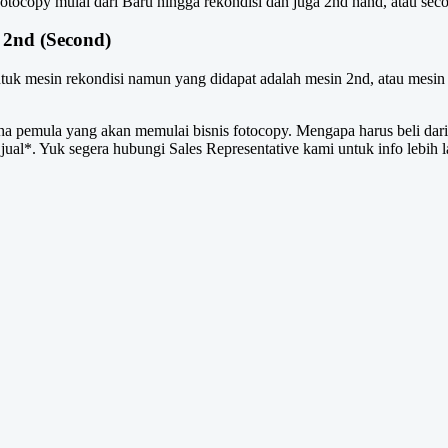
fotocopy mulai dari Baru hingga rekondisi dan juga 2nd hand, atau sec
 2nd (Second)
tuk mesin rekondisi namun yang didapat adalah mesin 2nd, atau mesin 
ha pemula yang akan memulai bisnis fotocopy. Mengapa harus beli dari
 jual*. Yuk segera hubungi Sales Representative kami untuk info lebih l