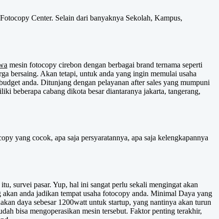
Fotocopy Center. Selain dari banyaknya Sekolah, Kampus,
wa
mesin fotocopy cirebon dengan berbagai brand ternama seperti
a bersaing. Akan tetapi, untuk anda yang ingin memulai usaha
a budget anda. Ditunjang dengan pelayanan after sales yang mumpuni
ki beberapa cabang dikota besar diantaranya jakarta, tangerang,
copy yang cocok, apa saja persyaratannya, apa saja kelengkapannya
u, survei pasar. Yup, hal ini sangat perlu sekali mengingat akan
ang akan anda jadikan tempat usaha fotocopy anda. Minimal Daya yang
kan daya sebesar 1200watt untuk startup, yang nantinya akan turun
dah bisa mengoperasikan mesin tersebut. Faktor penting terakhir,