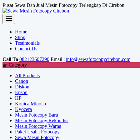
Skip
Pusat Sewa Dan Jual Mesin Fotocopy Terlengkap Di Cirebon
to
content
Home
Shop
Testimonials
Contact Us
Call To
082123607290
Email :
info@sewafotocopycirebon.com
Category
All Products
Canon
Diskon
Epson
HP
Konica Minolta
Kyocera
Mesin Fotocopy Baru
Mesin Fotocopy Rekondisi
Mesin Fotocopy Warna
Paket Usaha Fotocopy
Sewa Mesin Fotocopy