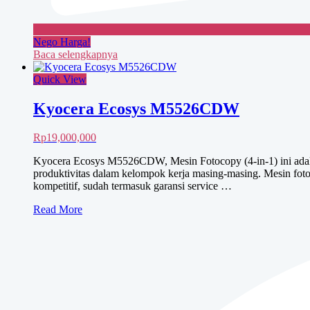
Nego Harga!
Baca selengkapnya
Quick View
Kyocera Ecosys M5526CDW
Rp
19,000,000
Kyocera Ecosys M5526CDW, Mesin Fotocopy (4-in-1) ini adalah
produktivitas dalam kelompok kerja masing-masing. Mesin fot
kompetitif, sudah termasuk garansi service …
Kyocera
Read More
Ecosys
M5526CDW