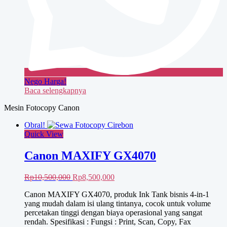
Nego Harga!
Baca selengkapnya
Mesin Fotocopy Canon
Obral!
Quick View
Canon MAXIFY GX4070
Harga
Harga
Rp
10,500,000
Rp
8,500,000
aslinya
saat
Canon MAXIFY GX4070, produk Ink Tank bisnis 4-in-1
adalah:
ini
yang mudah dalam isi ulang tintanya, cocok untuk volume
Rp10,500,000.
adalah:
percetakan tinggi dengan biaya operasional yang sangat
Rp8,500,000.
rendah. Spesifikasi : Fungsi : Print, Scan, Copy, Fax