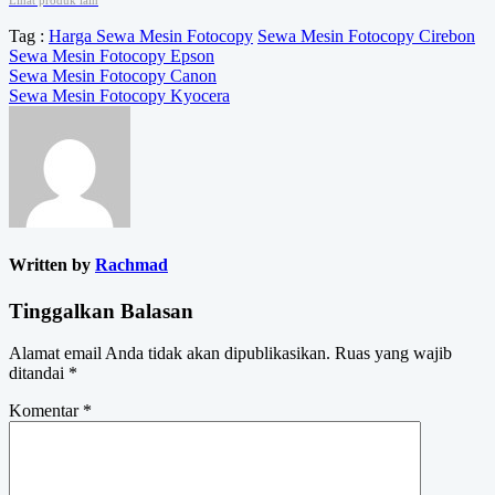
Lihat produk lain
Tag :
Harga Sewa Mesin Fotocopy
Sewa Mesin Fotocopy Cirebon
Sewa Mesin Fotocopy Epson
Navigasi
Sewa Mesin Fotocopy Canon
Sewa Mesin Fotocopy Kyocera
pos
Written by
Rachmad
Tinggalkan Balasan
Alamat email Anda tidak akan dipublikasikan.
Ruas yang wajib
ditandai
*
Komentar
*