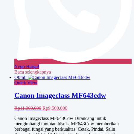
Nego Harga!
Baca selengkapnya
Obral!
Quick View
Canon Imageclass MF643cdw
Harga
Harga
Rp
11,000,000
Rp
9,500,000
aslinya
saat
Canon Imageclass MF643Cdw Dirancang untuk
adalah:
ini
mengimbangi tuntutan bisnis, MF643Cdw memberikan
Rp11,000,000.
adalah:
berbagai fungsi yang berkualitas. Cetak, Pindai, Salin
Rp9,500,000.