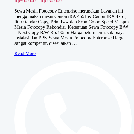
Rentang
Rp
500,000
–
Rp
730,000
harga:
Sewa Mesin Fotocopy Enterprise merupakan Layanan ini
Rp500,000
menggunakan mesin Canon iRA 4551 & Canon IRA 4751,
hingga
fitur standar Copy, Print B/w dan Scan Color. Speed 51 ppm.
Rp730,000
Mesin Fotocopy Rekondisi. Ketentuan Sewa Fotocopy B/W
– Next Copy B/W Rp. 90/lbr Harga belum termasuk biaya
instalasi dan PPN Sewa Mesin Fotocopy Enterprise Harga
sangat kompetitif, disesuaikan …
Sewa
Read More
Mesin
Fotocopy
ENTERPRISE