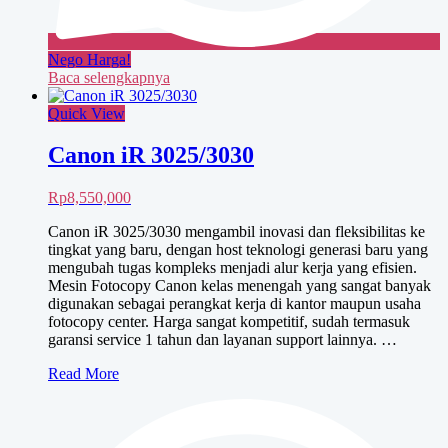
Nego Harga!
Baca selengkapnya
Quick View
Canon iR 3025/3030
Rp
8,550,000
Canon iR 3025/3030 mengambil inovasi dan fleksibilitas ke
tingkat yang baru, dengan host teknologi generasi baru yang
mengubah tugas kompleks menjadi alur kerja yang efisien.
Mesin Fotocopy Canon kelas menengah yang sangat banyak
digunakan sebagai perangkat kerja di kantor maupun usaha
fotocopy center. Harga sangat kompetitif, sudah termasuk
garansi service 1 tahun dan layanan support lainnya. …
Canon
Read More
iR
3025/3030