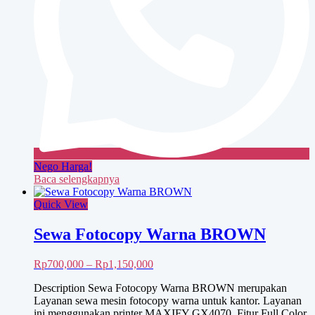
Nego Harga!
Baca selengkapnya
Quick View
Sewa Fotocopy Warna BROWN
Rentang
Rp
700,000
–
Rp
1,150,000
harga:
Description Sewa Fotocopy Warna BROWN merupakan
Rp700,000
Layanan sewa mesin fotocopy warna untuk kantor. Layanan
hingga
ini menggunakan printer MAXIFY GX4070, Fitur Full Color,
Rp1,150,000