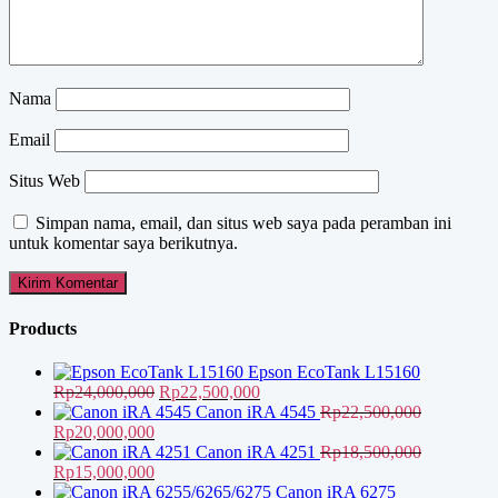
Nama
Email
Situs Web
Simpan nama, email, dan situs web saya pada peramban ini
untuk komentar saya berikutnya.
Products
Epson EcoTank L15160
Harga
Harga
Rp
24,000,000
Rp
22,500,000
aslinya
saat
Canon iRA 4545
Rp
22,500,000
Harga
Harga
adalah:
ini
Rp
20,000,000
aslinya
saat
Rp24,000,000.
adalah:
Canon iRA 4251
Rp
18,500,000
adalah:
Harga
ini
Harga
Rp22,500,000.
Rp
15,000,000
Rp22,500,000.
aslinya
adalah:
saat
Canon iRA 6275