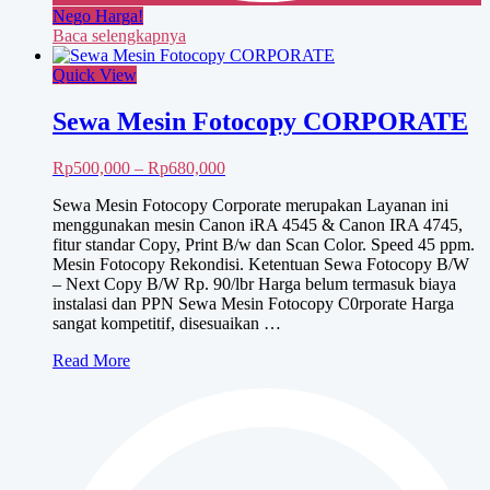
Nego Harga!
Baca selengkapnya
Quick View
Sewa Mesin Fotocopy CORPORATE
Rentang
Rp
500,000
–
Rp
680,000
harga:
Sewa Mesin Fotocopy Corporate merupakan Layanan ini
Rp500,000
menggunakan mesin Canon iRA 4545 & Canon IRA 4745,
hingga
fitur standar Copy, Print B/w dan Scan Color. Speed 45 ppm.
Rp680,000
Mesin Fotocopy Rekondisi. Ketentuan Sewa Fotocopy B/W
– Next Copy B/W Rp. 90/lbr Harga belum termasuk biaya
instalasi dan PPN Sewa Mesin Fotocopy C0rporate Harga
sangat kompetitif, disesuaikan …
Sewa
Read More
Mesin
Fotocopy
CORPORATE