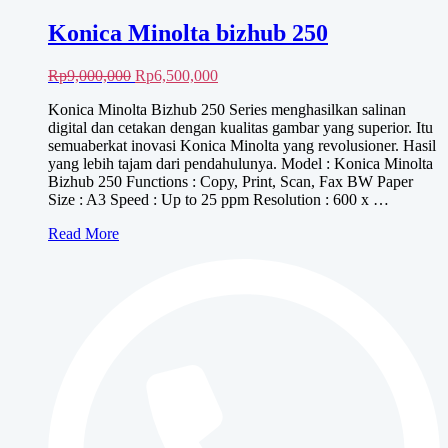
Konica Minolta bizhub 250
Harga
Harga
Rp
9,000,000
Rp
6,500,000
aslinya
saat
Konica Minolta Bizhub 250 Series menghasilkan salinan
adalah:
ini
digital dan cetakan dengan kualitas gambar yang superior. Itu
Rp9,000,000.
adalah:
semuaberkat inovasi Konica Minolta yang revolusioner. Hasil
Rp6,500,000.
yang lebih tajam dari pendahulunya. Model : Konica Minolta
Bizhub 250 Functions : Copy, Print, Scan, Fax BW Paper
Size : A3 Speed : Up to 25 ppm Resolution : 600 x …
Konica
Read More
Minolta
bizhub
250