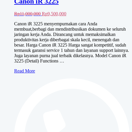
Canon iR 3225
Harga
Harga
Rp
11,000,000
Rp
9,500,000
aslinya
saat
Canon iR 3225 menyempurnakan cara Anda
adalah:
ini
membuat,berbagi dan mendistribusikan dokumen ke seluruh
Rp11,000,000.
adalah:
jaringan kerja Anda. Dirancang untuk memaksimalkan
Rp9,500,000.
produktivitas kerja diberbagai skala kecil, menengah dan
besar. Harga Canon iR 3225 Harga sangat kompetitif, sudah
termasuk garansi service 1 tahun dan layanan support lainnya.
Juga layanan purna jual terbaik dikelasnya. Model Canon iR
3225 (Detail) Functions …
Canon
Read More
iR
3225