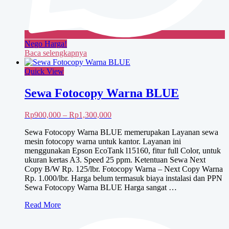
Nego Harga!
Baca selengkapnya
Quick View
Sewa Fotocopy Warna BLUE
Rentang
Rp
900,000
–
Rp
1,300,000
harga:
Sewa Fotocopy Warna BLUE memerupakan Layanan sewa
Rp900,000
mesin fotocopy warna untuk kantor. Layanan ini
hingga
menggunakan Epson EcoTank l15160, fitur full Color, untuk
Rp1,300,000
ukuran kertas A3. Speed 25 ppm. Ketentuan Sewa Next
Copy B/W Rp. 125/lbr. Fotocopy Warna – Next Copy Warna
Rp. 1.000/lbr. Harga belum termasuk biaya instalasi dan PPN
Sewa Fotocopy Warna BLUE Harga sangat …
Sewa
Read More
Fotocopy
Warna