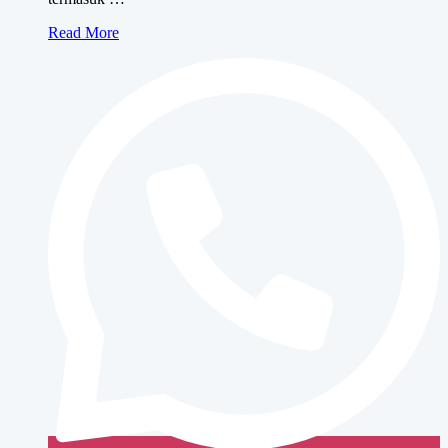
Sewa
Read More
Mesin
Fotocopy
BUSINESS