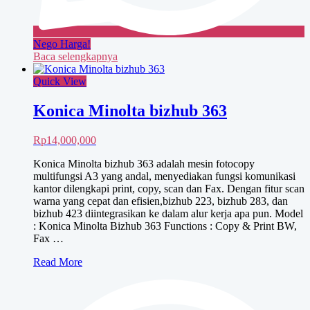
Nego Harga!
Baca selengkapnya
Quick View
Konica Minolta bizhub 363
Rp
14,000,000
Konica Minolta bizhub 363 adalah mesin fotocopy
multifungsi A3 yang andal, menyediakan fungsi komunikasi
kantor dilengkapi print, copy, scan dan Fax. Dengan fitur scan
warna yang cepat dan efisien,bizhub 223, bizhub 283, dan
bizhub 423 diintegrasikan ke dalam alur kerja apa pun. Model
: Konica Minolta Bizhub 363 Functions : Copy & Print BW,
Fax …
Konica
Read More
Minolta
bizhub
363