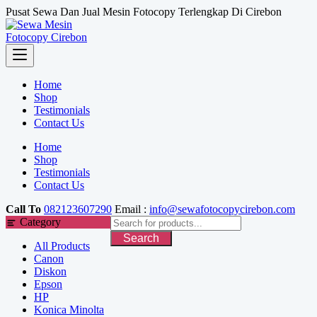
Skip
Pusat Sewa Dan Jual Mesin Fotocopy Terlengkap Di Cirebon
to
content
Home
Shop
Testimonials
Contact Us
Home
Shop
Testimonials
Contact Us
Call To
082123607290
Email :
info@sewafotocopycirebon.com
Category
Search
All Products
Canon
Diskon
Epson
HP
Konica Minolta