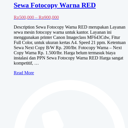
Sewa Fotocopy Warna RED
Rentang
Rp
500,000
–
Rp
900,000
harga:
Description Sewa Fotocopy Warna RED merupakan Layanan
Rp500,000
sewa mesin fotocopy warna untuk kantor. Layanan ini
hingga
menggunakan printer Canon Imageclass MF643Cdw, Fitur
Rp900,000
Full Color, untuk ukuran kertas A4. Speed 21 ppm. Ketentuan
Sewa Next Copy B/W Rp. 200/lbr. Fotocopy Warna – Next
Copy Warna Rp. 1.500/lbr. Harga belum termasuk biaya
instalasi dan PPN Sewa Fotocopy Warna RED Harga sangat
kompetitif, …
Sewa
Read More
Fotocopy
Warna
RED