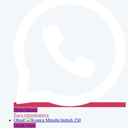
350
Nego Harga!
Baca selengkapnya
Obral!
Quick View