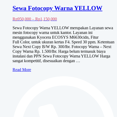
Sewa Fotocopy Warna YELLOW
Rentang
Rp
950,000
–
Rp
1,150,000
harga:
Sewa Fotocopy Warna YELLOW merupakan Layanan sewa
Rp950,000
mesin fotocopy warna untuk kantor. Layanan ini
hingga
menggunakan Kyocera ECOSYS M6630cidn, Fitur
Rp1,150,000
Full Color, untuk ukuran kertas F4. Speed 30 ppm. Ketentuan
Sewa Next Copy B/W Rp. 300/lbr. Fotocopy Warna – Next
Copy Warna Rp. 1.500/lbr. Harga belum termasuk biaya
instalasi dan PPN Sewa Fotocopy Warna YELLOW Harga
sangat kompetitif, disesuaikan dengan …
Sewa
Read More
Fotocopy
Warna
YELLOW