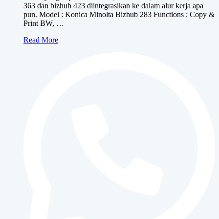
363 dan bizhub 423 diintegrasikan ke dalam alur kerja apa
pun. Model : Konica Minolta Bizhub 283 Functions : Copy &
Print BW, …
Konica
Read More
Minolta
bizhub
283