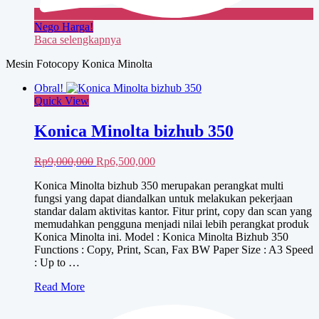
Nego Harga!
Baca selengkapnya
Mesin Fotocopy Konica Minolta
Obral!
Quick View
Konica Minolta bizhub 350
Harga
Harga
Rp
9,000,000
Rp
6,500,000
aslinya
saat
Konica Minolta bizhub 350 merupakan perangkat multi
adalah:
ini
fungsi yang dapat diandalkan untuk melakukan pekerjaan
Rp9,000,000.
adalah:
standar dalam aktivitas kantor. Fitur print, copy dan scan yang
Rp6,500,000.
memudahkan pengguna menjadi nilai lebih perangkat produk
Konica Minolta ini. Model : Konica Minolta Bizhub 350
Functions : Copy, Print, Scan, Fax BW Paper Size : A3 Speed
: Up to …
Konica
Read More
Minolta
bizhub