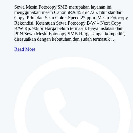
harga:
Sewa Mesin Fotocopy SMB merupakan layanan ini
Rp375,000
menggunakan mesin Canon iRA 4525/4725, fitur standar
hingga
Copy, Print dan Scan Color. Speed 25 ppm. Mesin Fotocopy
Rp555,000
Rekondisi. Ketentuan Sewa Fotocopy B/W – Next Copy
B/W Rp. 90/lbr Harga belum termasuk biaya instalasi dan
PPN Sewa Mesin Fotocopy SMB Harga sangat kompetitif,
disesuaikan dengan kebutuhan dan sudah termasuk …
Sewa
Read More
Mesin
Fotocopy
SMB