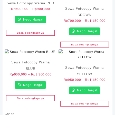
Sewa Fotocopy Warna RED
Sewa Fotocopy Warna
Rentang
Rp
500,000
–
Rp
900,000
harga:
BROWN
Nego Harga!
Rp500,000
Renta
Rp
700,000
–
Rp
1,150,000
hingga
harga
Rp900,000
Nego Harga!
Rp700
Baca selengkapnya
hingg
Rp1,1
Baca selengkapnya
Sewa Fotocopy Warna
Sewa Fotocopy Warna
BLUE
YELLOW
Rentang
Rp
900,000
–
Rp
1,300,000
harga:
Renta
Rp
950,000
–
Rp
1,150,000
Nego Harga!
Rp900,000
harga
hingga
Nego Harga!
Rp950
Rp1,300,000
hingg
Baca selengkapnya
Rp1,1
Baca selengkapnya
Canon