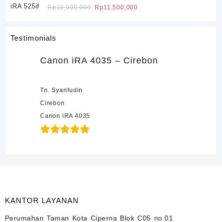
Rp2,300,000
Harga
Harga
Rp
13,000,000
Rp
11,500,000
aslinya
saat
adalah:
ini
Testimonials
Rp13,000,000.
adalah:
Rp11,500,000.
Canon iRA 4035 – Cirebon
Tn. Syarifudin
Cirebon
Canon iRA 4035
KANTOR LAYANAN
Perumahan Taman Kota Ciperna Blok C05 no.01