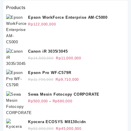
Products
Epson WorkForce Enterprise AM-C5000
Rp
122,000,000
Canon iR 3035/3045
Harga
Harga
Rp
14,500,000
Rp
11,000,000
aslinya
saat
adalah:
ini
Epson Pro WF-C579R
Rp14,500,000.
adalah:
Harga
Harga
Rp
11,700,000
Rp
9,710,000
Rp11,000,000.
aslinya
saat
adalah:
ini
Sewa Mesin Fotocopy CORPORATE
Rp11,700,000.
adalah:
Rentang
Rp
500,000
–
Rp
680,000
Rp9,710,000.
harga:
Rp500,000
hingga
Kyocera ECOSYS M8130cidn
Rp680,000
Harga
Harga
Rp
52,000,000
Rp
45,000,000