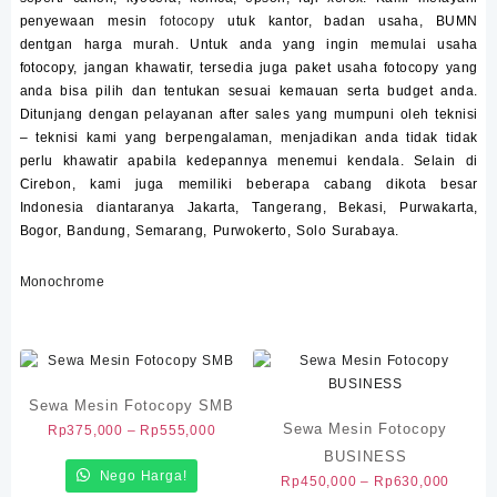
penyewaan mesin
fotocopy
utuk kantor, badan usaha, BUMN
dentgan harga murah. Untuk anda yang ingin memulai usaha
fotocopy, jangan khawatir, tersedia juga paket usaha fotocopy yang
anda bisa pilih dan tentukan sesuai kemauan serta budget anda.
Ditunjang dengan pelayanan after sales yang mumpuni oleh teknisi
– teknisi kami yang berpengalaman, menjadikan anda tidak tidak
perlu khawatir apabila kedepannya menemui kendala. Selain di
Cirebon, kami juga memiliki beberapa cabang dikota besar
Indonesia diantaranya Jakarta, Tangerang, Bekasi, Purwakarta,
Bogor, Bandung, Semarang, Purwokerto, Solo Surabaya.
Monochrome
Sewa Mesin Fotocopy SMB
Sewa Mesin Fotocopy
Rentang
Rp
375,000
–
Rp
555,000
harga:
BUSINESS
Nego Harga!
Rp375,000
Renta
Rp
450,000
–
Rp
630,000