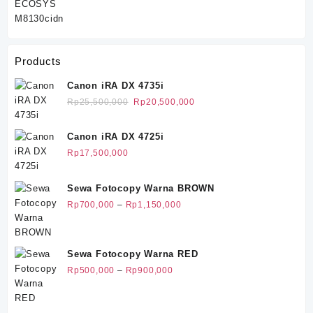
aslinya
saat
adalah:
ini
Rp52,000,000.
adalah:
Rp45,000,000.
Products
Canon iRA DX 4735i
Harga
Harga
Rp
25,500,000
Rp
20,500,000
aslinya
saat
adalah:
ini
Canon iRA DX 4725i
Rp25,500,000.
adalah:
Rp
17,500,000
Rp20,500,000.
Sewa Fotocopy Warna BROWN
Rentang
Rp
700,000
–
Rp
1,150,000
harga:
Rp700,000
hingga
Sewa Fotocopy Warna RED
Rp1,150,000
Rentang
Rp
500,000
–
Rp
900,000
harga:
Rp500,000