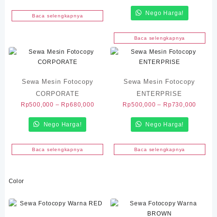
hingga
harga:
Rp555,000
Nego Harga!
Rp450
Baca selengkapnya
hingga
Rp630
Baca selengkapnya
Sewa Mesin Fotocopy
Sewa Mesin Fotocopy
CORPORATE
ENTERPRISE
Rentang
Renta
Rp
500,000
–
Rp
680,000
Rp
500,000
–
Rp
730,000
harga:
harga:
Nego Harga!
Rp500,000
Nego Harga!
Rp500
hingga
hingga
Rp680,000
Rp730
Baca selengkapnya
Baca selengkapnya
Color