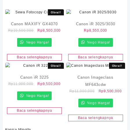
Obral!
Canon MAXIFY GX4070
Canon iR 3025/3030
Harga
Harga
Rp
10,500,000
Rp
8,500,000
Rp
8,550,000
aslinya
saat
Nego Harga!
adalah:
ini
Nego Harga!
Rp10,500,000.
adalah:
Rp8,500,000.
Baca selengkapnya
Baca selengkapnya
Obral!
Obral!
Canon iR 3225
Canon Imageclass
Harga
Harga
Rp
11,000,000
Rp
9,500,000
MF643cdw
aslinya
saat
Harga
Har
Rp
11,000,000
Rp
9,500,000
Nego Harga!
adalah:
ini
aslinya
saat
Rp11,000,000.
adalah:
Nego Harga!
adalah:
ini
Rp9,500,000.
Rp11,000,000.
adal
Baca selengkapnya
Rp9,
Baca selengkapnya
Konica Minolta