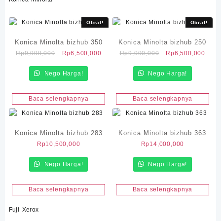
Obral!
Obral!
Konica Minolta bizhub 350
Konica Minolta bizhub 250
Harga
Harga
Harga
Harg
Rp
9,000,000
Rp
6,500,000
Rp
9,000,000
Rp
6,500,000
aslinya
saat
aslinya
saat
Nego Harga!
adalah:
ini
Nego Harga!
adalah:
ini
Rp9,000,000.
adalah:
Rp9,000,000.
adal
Rp6,500,000.
Rp6,
Baca selengkapnya
Baca selengkapnya
Konica Minolta bizhub 283
Konica Minolta bizhub 363
Rp
10,500,000
Rp
14,000,000
Nego Harga!
Nego Harga!
Baca selengkapnya
Baca selengkapnya
Fuji Xerox