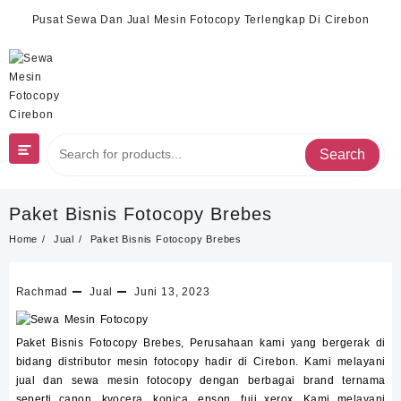
Skip
Pusat Sewa Dan Jual Mesin Fotocopy Terlengkap Di Cirebon
to
content
Search
Paket Bisnis Fotocopy Brebes
Home
Jual
Paket Bisnis Fotocopy Brebes
Rachmad
Jual
Juni 13, 2023
Paket Bisnis Fotocopy Brebes,
Perusahaan kami yang bergerak di
bidang distributor mesin fotocopy hadir di Cirebon. Kami melayani
jual dan
sewa
mesin fotocopy dengan berbagai brand ternama
seperti canon, kyocera, konica, epson, fuji xerox. Kami melayani