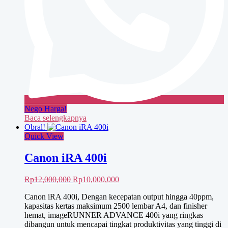
Nego Harga!
Baca selengkapnya
Obral!
Quick View
Canon iRA 400i
Harga
Harga
Rp
12,000,000
Rp
10,000,000
aslinya
saat
Canon iRA 400i, Dengan kecepatan output hingga 40ppm,
adalah:
ini
kapasitas kertas maksimum 2500 lembar A4, dan finisher
Rp12,000,000.
adalah:
hemat, imageRUNNER ADVANCE 400i yang ringkas
Rp10,000,000.
dibangun untuk mencapai tingkat produktivitas yang tinggi di