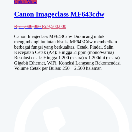
Quick View
Canon Imageclass MF643cdw
Harga
Harga
Rp
11,000,000
Rp
9,500,000
aslinya
saat
Canon Imageclass MF643Cdw Dirancang untuk
adalah:
ini
mengimbangi tuntutan bisnis, MF643Cdw memberikan
Rp11,000,000.
adalah:
berbagai fungsi yang berkualitas. Cetak, Pindai, Salin
Rp9,500,000.
Kecepatan Cetak (A4): Hingga 21ppm (mono/warna)
Resolusi cetak: Hingga 1.200 (setara) x 1.200dpi (setara)
Gigabit Ethernet, WiFi, Koneksi Langsung Rekomendasi
Volume Cetak per Bulan: 250 – 2.500 halaman