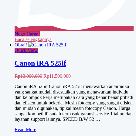
Nego Harga!
Baca selengkapnya
Obral!
Quick View
Canon iRA 525if
Harga
Harga
Rp
13,000,000
Rp
11,500,000
aslinya
saat
Canon iRA 525if Canon iRA 525if menawarkan antarmuka
adalah:
ini
yang sangat mudah disesuaikan yang menawarkan individu
Rp13,000,000.
adalah:
dan kelompok kerja merupakan cara yang benar-benar pribadi
Rp11,500,000.
dan efisien untuk bekerja. Mesin fotocopy yang sangat efisien
dan mudah digunakan, tipikal mesin fotocopy Canon. Harga
sangat kompetitif, sudah termasuk garansi service 1 tahun dan
layanan support lainnya. SPEED B/W 52 …
Canon
Read More
iRA