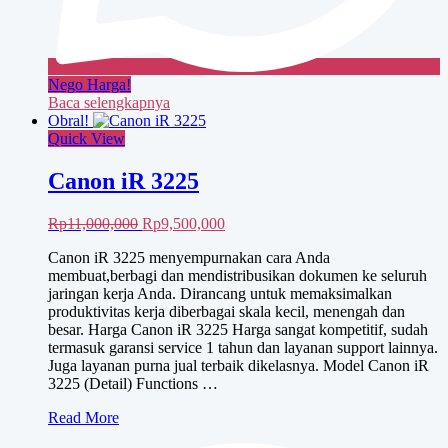
Nego Harga!
Baca selengkapnya
Obral!
Quick View
Canon iR 3225
Harga
Harga
Rp
11,000,000
Rp
9,500,000
aslinya
saat
Canon iR 3225 menyempurnakan cara Anda
adalah:
ini
membuat,berbagi dan mendistribusikan dokumen ke seluruh
Rp11,000,000.
adalah:
jaringan kerja Anda. Dirancang untuk memaksimalkan
Rp9,500,000.
produktivitas kerja diberbagai skala kecil, menengah dan
besar. Harga Canon iR 3225 Harga sangat kompetitif, sudah
termasuk garansi service 1 tahun dan layanan support lainnya.
Juga layanan purna jual terbaik dikelasnya. Model Canon iR
3225 (Detail) Functions …
Canon
Read More
iR