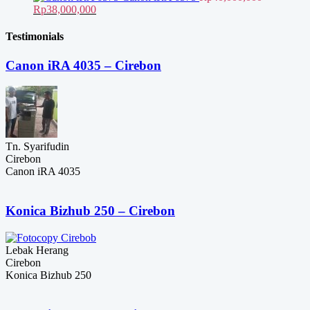
adalah:
Harga
ini
Harga
Rp9,500,000.
Rp
38,000,000
Rp16,000,000.
aslinya
adalah:
saat
adalah:
Rp13,000,000.
ini
Testimonials
Rp40,000,000.
adalah:
Rp38,000,000.
Canon iRA 4035 – Cirebon
Tn. Syarifudin
Cirebon
Canon iRA 4035
Konica Bizhub 250 – Cirebon
Lebak Herang
Cirebon
Konica Bizhub 250