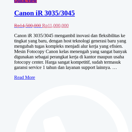
Quick View
Canon iR 3035/3045
Harga
Harga
Rp
14,500,000
Rp
11,000,000
aslinya
saat
Canon iR 3035/3045 mengambil inovasi dan fleksibilitas ke
adalah:
ini
tingkat yang baru, dengan host teknologi generasi baru yang
Rp14,500,000.
adalah:
mengubah tugas kompleks menjadi alur kerja yang efisien.
Rp11,000,000.
Mesin Fotocopy Canon kelas menengah yang sangat banyak
digunakan sebagai perangkat kerja di kantor maupun usaha
fotocopy center. Harga sangat kompetitif, sudah termasuk
garansi service 1 tahun dan layanan support lainnya. …
Canon
Read More
iR
3035/3045