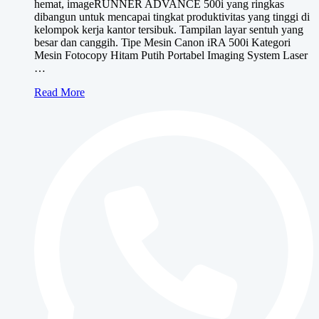
hemat, imageRUNNER ADVANCE 500i yang ringkas
dibangun untuk mencapai tingkat produktivitas yang tinggi di
kelompok kerja kantor tersibuk. Tampilan layar sentuh yang
besar dan canggih. Tipe Mesin Canon iRA 500i Kategori
Mesin Fotocopy Hitam Putih Portabel Imaging System Laser
…
Canon
Read More
iRA
500i