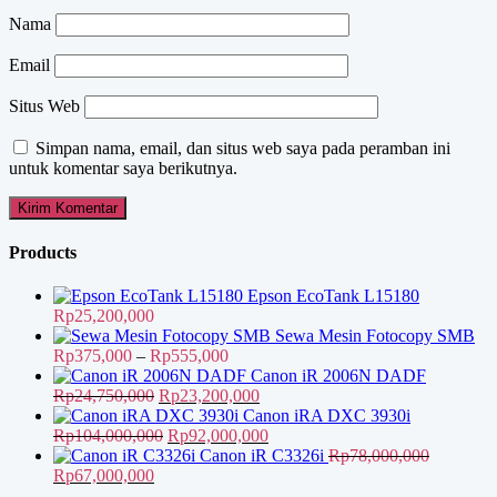
Nama
Email
Situs Web
Simpan nama, email, dan situs web saya pada peramban ini
untuk komentar saya berikutnya.
Products
Epson EcoTank L15180
Rp
25,200,000
Sewa Mesin Fotocopy SMB
Rentang
Rp
375,000
–
Rp
555,000
harga:
Canon iR 2006N DADF
Harga
Rp375,000
Harga
Rp
24,750,000
Rp
23,200,000
aslinya
hingga
saat
Canon iRA DXC 3930i
adalah:
Harga
Rp555,000
ini
Harga
Rp
104,000,000
Rp
92,000,000
Rp24,750,000.
aslinya
adalah:
saat
Canon iR C3326i
Rp
78,000,000
Harga
Harga
adalah:
Rp23,200,000.
ini
Rp
67,000,000
aslinya
saat
Rp104,000,000.
adalah: