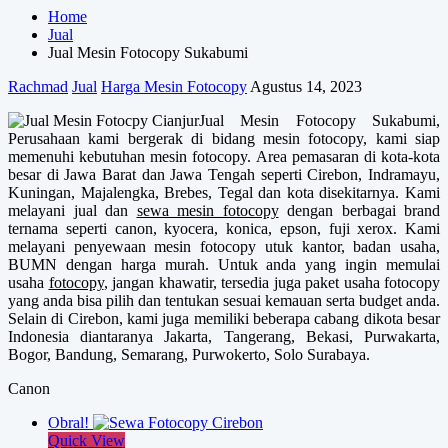
Home
Jual
Jual Mesin Fotocopy Sukabumi
Rachmad
Jual
Harga Mesin Fotocopy
Agustus 14, 2023
Jual Mesin Fotocopy Sukabumi,
Perusahaan kami bergerak di bidang mesin fotocopy, kami siap
memenuhi kebutuhan mesin fotocopy. Area pemasaran di kota-kota
besar di Jawa Barat dan Jawa Tengah seperti Cirebon, Indramayu,
Kuningan, Majalengka, Brebes, Tegal dan kota disekitarnya. Kami
melayani jual dan
sewa mesin fotocopy
dengan berbagai brand
ternama seperti canon, kyocera, konica, epson, fuji xerox. Kami
melayani penyewaan mesin fotocopy utuk kantor, badan usaha,
BUMN dengan harga murah. Untuk anda yang ingin memulai
usaha
fotocopy
, jangan khawatir, tersedia juga paket usaha fotocopy
yang anda bisa pilih dan tentukan sesuai kemauan serta budget anda.
Selain di Cirebon, kami juga memiliki beberapa cabang dikota besar
Indonesia diantaranya Jakarta, Tangerang, Bekasi, Purwakarta,
Bogor, Bandung, Semarang, Purwokerto, Solo Surabaya.
Canon
Obral!
Quick View