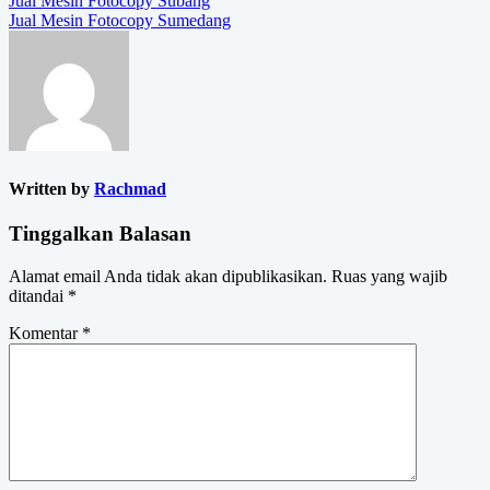
Navigasi
Jual Mesin Fotocopy Subang
Jual Mesin Fotocopy Sumedang
pos
Written by
Rachmad
Tinggalkan Balasan
Alamat email Anda tidak akan dipublikasikan.
Ruas yang wajib
ditandai
*
Komentar
*