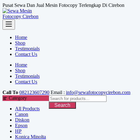
Skip
Pusat Sewa Dan Jual Mesin Fotocopy Terlengkap Di Cirebon
to
content
Home
Shop
Testimonials
Contact Us
Home
Shop
Testimonials
Contact Us
Call To
082123607290
Email :
info@sewafotocopycirebon.com
Category
Search
All Products
Canon
Diskon
Epson
HP
Konica Minolta