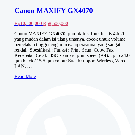
Canon MAXIFY GX4070
Harga
Harga
Rp
10,500,000
Rp
8,500,000
aslinya
saat
Canon MAXIFY GX4070, produk Ink Tank bisnis 4-in-1
adalah:
ini
yang mudah dalam isi ulang tintanya, cocok untuk volume
Rp10,500,000.
adalah:
percetakan tinggi dengan biaya operasional yang sangat
Rp8,500,000.
rendah. Spesifikasi : Fungsi : Print, Scan, Copy, Fax
Kecepatan Cetak : ISO standard print speed (A4): up to 24.0
ipm black / 15.5 ipm colour Sudah support Wireless, Wired
LAN, …
Canon
Read More
MAXIFY
GX4070