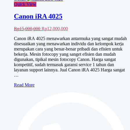
Quick View
Canon iRA 4025
Harga
Harga
Rp
15,000,000
Rp
12,000,000
aslinya
saat
Canon iRA 4025 menawarkan antarmuka yang sangat mudah
adalah:
ini
disesuaikan yang menawarkan individu dan kelompok kerja
Rp15,000,000.
adalah:
merupakan cara yang benar-benar pribadi dan efisien untuk
Rp12,000,000.
bekerja. Mesin fotocopy yang sanget efisien dan mudah
digunakan, tipikal mesin fotocopy Canon. Harga sangat
kompetitif, sudah termasuk garansi service 1 tahun dan
layanan support lainnya. Jual Canon iRA 4025 Harga sangat
…
Canon
Read More
iRA
4025