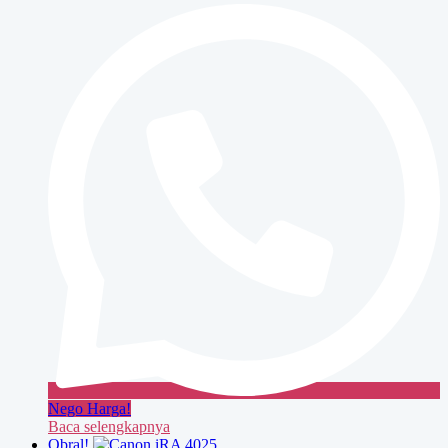
525if
Nego Harga!
Baca selengkapnya
Obral!