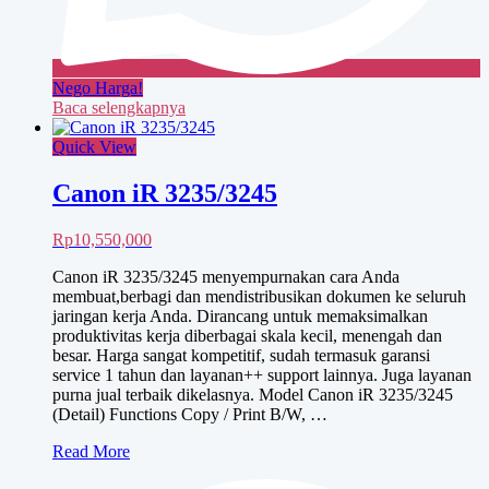
Nego Harga!
Baca selengkapnya
Quick View
Canon iR 3235/3245
Rp
10,550,000
Canon iR 3235/3245 menyempurnakan cara Anda
membuat,berbagi dan mendistribusikan dokumen ke seluruh
jaringan kerja Anda. Dirancang untuk memaksimalkan
produktivitas kerja diberbagai skala kecil, menengah dan
besar. Harga sangat kompetitif, sudah termasuk garansi
service 1 tahun dan layanan++ support lainnya. Juga layanan
purna jual terbaik dikelasnya. Model Canon iR 3235/3245
(Detail) Functions Copy / Print B/W, …
Canon
Read More
iR