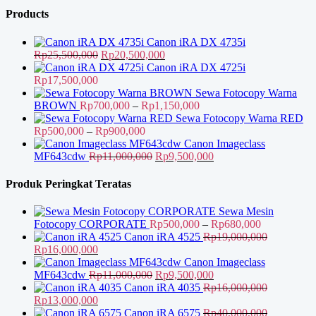
adalah:
ini
Rp92,000,000.
Products
Rp78,000,000.
adalah:
Rp67,000,000.
Canon iRA DX 4735i
Harga
Harga
Rp
25,500,000
Rp
20,500,000
aslinya
saat
Canon iRA DX 4725i
adalah:
ini
Rp
17,500,000
Rp25,500,000.
adalah:
Sewa Fotocopy Warna
Rp20,500,000.
Rentang
BROWN
Rp
700,000
–
Rp
1,150,000
harga:
Sewa Fotocopy Warna RED
Rentang
Rp700,000
Rp
500,000
–
Rp
900,000
harga:
hingga
Canon Imageclass
Rp500,000
Harga
Rp1,150,000
Harga
MF643cdw
Rp
11,000,000
Rp
9,500,000
hingga
aslinya
saat
Rp900,000
adalah:
ini
Produk Peringkat Teratas
Rp11,000,000.
adalah:
Rp9,500,000.
Sewa Mesin
Rentang
Fotocopy CORPORATE
Rp
500,000
–
Rp
680,000
harga:
Canon iRA 4525
Rp
19,000,000
Harga
Harga
Rp500,000
Rp
16,000,000
aslinya
saat
hingga
Canon Imageclass
adalah:
ini
Harga
Harga
Rp680,000
MF643cdw
Rp
11,000,000
Rp
9,500,000
Rp19,000,000.
adalah:
aslinya
saat
Canon iRA 4035
Rp
16,000,000
Harga
Rp16,000,000.
Harga
adalah:
ini
Rp
13,000,000
aslinya
saat
Rp11,000,000.
adalah:
Canon iRA 6575
Rp
40,000,000