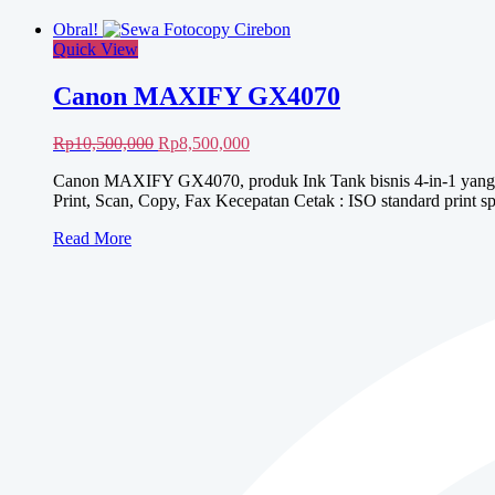
Obral!
Quick View
Canon MAXIFY GX4070
Harga
Harga
Rp
10,500,000
Rp
8,500,000
aslinya
saat
Canon MAXIFY GX4070, produk Ink Tank bisnis 4-in-1 yang muda
adalah:
ini
Print, Scan, Copy, Fax Kecepatan Cetak : ISO standard print 
Rp10,500,000.
adalah:
Rp8,500,000.
Canon
Read More
MAXIFY
GX4070