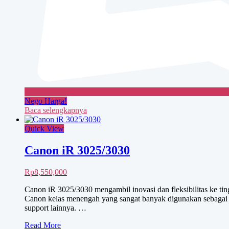
Nego Harga!
Baca selengkapnya
Quick View
Canon iR 3025/3030
Rp
8,550,000
Canon iR 3025/3030 mengambil inovasi dan fleksibilitas ke ti
Canon kelas menengah yang sangat banyak digunakan sebagai pe
support lainnya. …
Canon
Read More