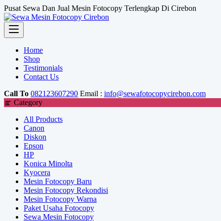
Skip
Pusat Sewa Dan Jual Mesin Fotocopy Terlengkap Di Cirebon
to
content
Home
Shop
Testimonials
Contact Us
Call To
082123607290
Email :
info@sewafotocopycirebon.com
Category
All Products
Canon
Diskon
Epson
HP
Konica Minolta
Kyocera
Mesin Fotocopy Baru
Mesin Fotocopy Rekondisi
Mesin Fotocopy Warna
Paket Usaha Fotocopy
Sewa Mesin Fotocopy