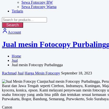
Sewa Fotocopy BW
Sewa Fotocopy Warna
Terlaris
Search
Account
Jual mesin Fotocopy Purbaling
Home
Jual
Jual mesin Fotocopy Purbalingga
Rachmad
Jual
Harga Mesin Fotocopy
September 18, 2023
Jual mesin Fotocopy Purbalingga, Peru
Barat dan Jawa Tengah seperti Cirebon, Indramayu, Kuningan, Maja
kyocera, konica, epson. Kami melayani penyewaan mesin fotocopy 
usaha fotocopy yang anda bisa pilih dan tentukan sesuai kemauan s
Purwakarta, Bogor, Bandung, Semarang, Purwokerto, Solo Surabaya
Canon