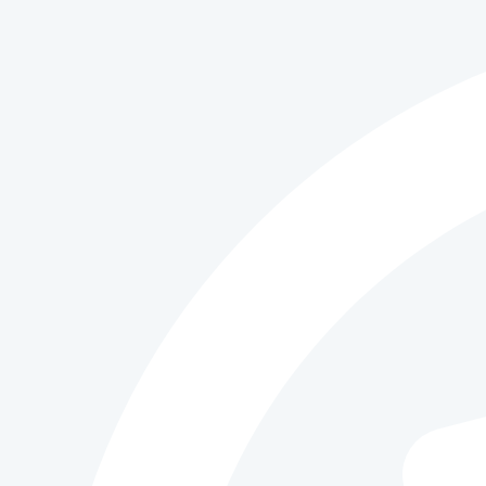
iR
3025/3030