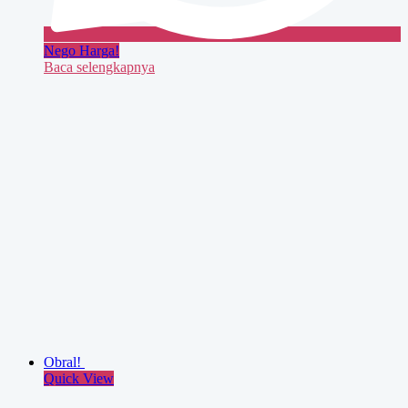
Written by
Rachmad
Tinggalkan Balasan
Alamat email Anda tidak akan dipublikasikan.
Ruas yang wajib
ditandai
*
Komentar
*
Nama
Email
Situs Web
Simpan nama, email, dan situs web saya pada peramban ini