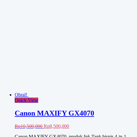
Nego Harga!
Baca selengkapnya
Quick View
Canon iR 3025/3030
Rp
8,550,000
Canon iR 3025/3030 mengambil inovasi dan fleksibilitas ke
tingkat yang baru, dengan host teknologi generasi baru yang
mengubah tugas kompleks menjadi alur kerja yang efisien.
Mesin Fotocopy Canon kelas menengah yang sangat banyak
digunakan sebagai perangkat kerja di kantor maupun usaha