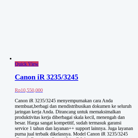
Rp11,000,000.
Mesin Fotocopy Canon kelas menengah yang sangat banyak
digunakan sebagai perangkat kerja di kantor maupun usaha
fotocopy center. Harga sangat kompetitif, sudah termasuk
garansi service 1 tahun dan layanan support lainnya. …
Canon
Read More
iR
3035/3045