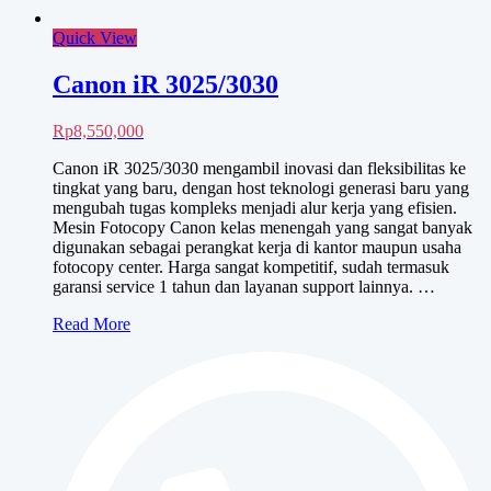
Canon iR 3225
Harga
Harga
Rp
11,000,000
Rp
9,500,000
aslinya
saat
Canon iR 3225 menyempurnakan cara Anda
adalah:
ini
membuat,berbagi dan mendistribusikan dokumen ke seluruh
Rp11,000,000.
adalah:
jaringan kerja Anda. Dirancang untuk memaksimalkan
Rp9,500,000.
produktivitas kerja diberbagai skala kecil, menengah dan
besar. Harga Canon iR 3225 Harga sangat kompetitif, sudah
termasuk garansi service 1 tahun dan layanan support lainnya.
Juga layanan purna jual terbaik dikelasnya. Model Canon iR
3225 (Detail) Functions …
Canon
Read More
iR
3225