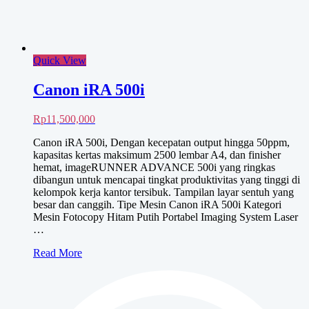
iRA
525if
Nego Harga!
Baca selengkapnya