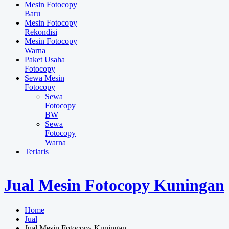
Jual Mesin Fotocopy Kuningan
Rachmad
Jual
Harga Mesin Fotocopy
Juli 28, 2023
Jual Mesin Fotocopy Kuningan,
Perusahaan kami bergerak di bidang mesin fotocopy, kami siap
memenuhi kebutuhan mesin fotocopy. Area pemasaran di kota-kota
besar di Jawa Barat dan Jawa Tengah seperti Cirebon, Indramayu,
Kuningan, Majalengka, Brebes, Tegal dan kota disekitarnya. Kami
melayani jual dan
sewa mesin fotocopy
dengan berbagai brand
ternama seperti canon, kyocera, konica, epson, fuji xerox. Kami
melayani penyewaan mesin fotocopy utuk kantor, badan usaha,
BUMN dengan harga murah. Untuk anda yang ingin memulai
usaha
fotocopy
, jangan khawatir, tersedia juga paket usaha fotocopy
yang anda bisa pilih dan tentukan sesuai kemauan serta budget anda.
Selain di Cirebon, kami juga memiliki beberapa cabang dikota besar
Indonesia diantaranya Jakarta, Tangerang, Bekasi, Purwakarta,
Bogor, Bandung, Semarang, Purwokerto, Solo Surabaya.
Canon
Obral!
Quick View
Canon MAXIFY GX4070