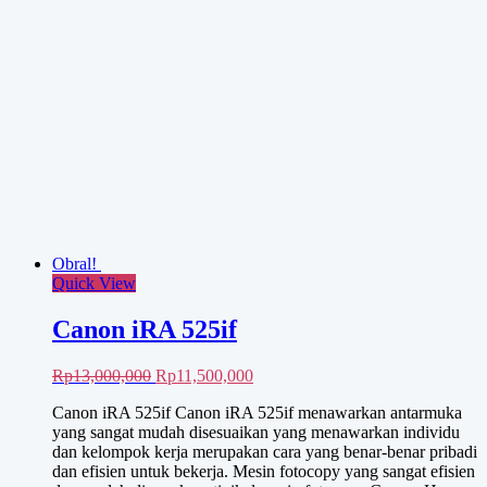
disesuaikan yang menawarkan individu dan kelompok kerja
Rp15,000,000.
adalah:
merupakan cara yang benar-benar pribadi dan efisien untuk
Rp12,000,000.
bekerja. Mesin fotocopy yang sanget efisien dan mudah
digunakan, tipikal mesin fotocopy Canon. Harga sangat
kompetitif, sudah termasuk garansi service 1 tahun dan
layanan support lainnya. Jual Canon iRA 4025 Harga sangat
…
Canon
Read More
iRA
4025