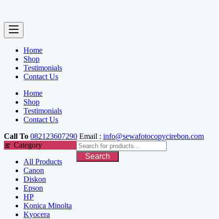
Kyocera
Mesin Fotocopy
Baru
Mesin Fotocopy
Rekondisi
Mesin Fotocopy
Warna
Paket Usaha
Fotocopy
Sewa Mesin
Fotocopy
Sewa
Fotocopy
BW
Sewa
Fotocopy
Warna
Terlaris
Jual Mesin Fotocopy Kuningan
Home
Jual