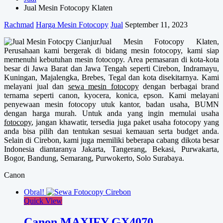
Jual Mesin Fotocopy Klaten
Rachmad
Harga Mesin Fotocopy
Jual
September 11, 2023
Jual Mesin Fotocopy Klaten,
Perusahaan kami bergerak di bidang mesin fotocopy, kami siap
memenuhi kebutuhan mesin fotocopy. Area pemasaran di kota-kota
besar di Jawa Barat dan Jawa Tengah seperti Cirebon, Indramayu,
Kuningan, Majalengka, Brebes, Tegal dan kota disekitarnya. Kami
melayani jual dan
sewa mesin fotocopy
dengan berbagai brand
ternama seperti canon, kyocera, konica, epson. Kami melayani
penyewaan mesin fotocopy utuk kantor, badan usaha, BUMN
dengan harga murah. Untuk anda yang ingin memulai usaha
fotocopy
, jangan khawatir, tersedia juga paket usaha fotocopy yang
anda bisa pilih dan tentukan sesuai kemauan serta budget anda.
Selain di Cirebon, kami juga memiliki beberapa cabang dikota besar
Indonesia diantaranya Jakarta, Tangerang, Bekasi, Purwakarta,
Bogor, Bandung, Semarang, Purwokerto, Solo Surabaya.
Canon
Obral!
Quick View
Canon MAXIFY GX4070