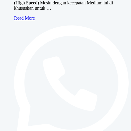
(High Speed) Mesin dengan kecepatan Medium ini di
khususkan untuk …
Canon
Read More
iRA
400i