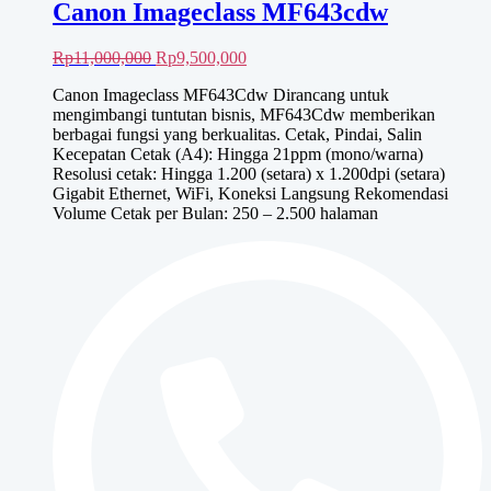
Canon Imageclass MF643cdw
Harga
Harga
Rp
11,000,000
Rp
9,500,000
aslinya
saat
Canon Imageclass MF643Cdw Dirancang untuk
adalah:
ini
mengimbangi tuntutan bisnis, MF643Cdw memberikan
Rp11,000,000.
adalah:
berbagai fungsi yang berkualitas. Cetak, Pindai, Salin
Rp9,500,000.
Kecepatan Cetak (A4): Hingga 21ppm (mono/warna)
Resolusi cetak: Hingga 1.200 (setara) x 1.200dpi (setara)
Gigabit Ethernet, WiFi, Koneksi Langsung Rekomendasi
Volume Cetak per Bulan: 250 – 2.500 halaman