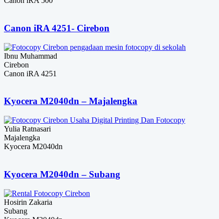
Canon iRA 500
Canon iRA 4251- Cirebon
Ibnu Muhammad
Cirebon
Canon iRA 4251
Kyocera M2040dn – Majalengka
Yulia Ratnasari
Majalengka
Kyocera M2040dn
Kyocera M2040dn – Subang
Hosirin Zakaria
Subang