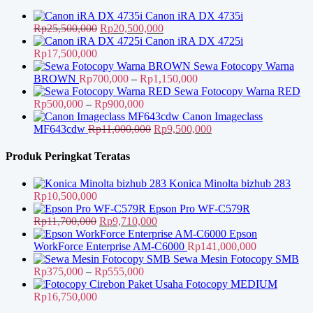
Rp19,000,000.
Canon iRA DX 4735i
Harga
Harga
Rp
25,500,000
Rp
20,500,000
aslinya
saat
Canon iRA DX 4725i
adalah:
ini
Rp
17,500,000
Rp25,500,000.
adalah:
Sewa Fotocopy Warna
Rp20,500,000.
Rentang
BROWN
Rp
700,000
–
Rp
1,150,000
harga:
Sewa Fotocopy Warna RED
Rentang
Rp700,000
Rp
500,000
–
Rp
900,000
harga:
hingga
Canon Imageclass
Rp500,000
Harga
Rp1,150,000
Harga
MF643cdw
Rp
11,000,000
Rp
9,500,000
hingga
aslinya
saat
Rp900,000
adalah:
ini
Produk Peringkat Teratas
Rp11,000,000.
adalah:
Rp9,500,000.
Konica Minolta bizhub 283
Rp
10,500,000
Epson Pro WF-C579R
Harga
Harga
Rp
11,700,000
Rp
9,710,000
aslinya
saat
Epson
adalah:
ini
WorkForce Enterprise AM-C6000
Rp
141,000,000
Rp11,700,000.
adalah:
Sewa Mesin Fotocopy SMB
Rentang
Rp9,710,000.
Rp
375,000
–
Rp
555,000
harga:
Paket Usaha Fotocopy MEDIUM
Rp375,000
Rp
16,750,000
hingga