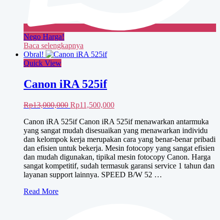
Nego Harga!
Baca selengkapnya
Obral!
Quick View
Canon iRA 525if
Harga
Harga
Rp
13,000,000
Rp
11,500,000
aslinya
saat
Canon iRA 525if Canon iRA 525if menawarkan antarmuka
adalah:
ini
yang sangat mudah disesuaikan yang menawarkan individu
Rp13,000,000.
adalah:
dan kelompok kerja merupakan cara yang benar-benar pribadi
Rp11,500,000.
dan efisien untuk bekerja. Mesin fotocopy yang sangat efisien
dan mudah digunakan, tipikal mesin fotocopy Canon. Harga
sangat kompetitif, sudah termasuk garansi service 1 tahun dan
layanan support lainnya. SPEED B/W 52 …
Canon
Read More
iRA
525if