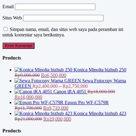
Email
Situs Web
Simpan nama, email, dan situs web saya pada peramban ini
untuk komentar saya berikutnya.
Products
Konica Minolta bizhub 250
Harga
Harga
Rp
9,000,000
Rp
6,500,000
aslinya
saat
Sewa Fotocopy Warna
adalah:
ini
Rentang
GREEN
Rp
2,400,000
–
Rp
2,750,000
Rp9,000,000.
adalah:
harga:
Canon iRA 4051
Rp
18,000,000
Harga
Harga
Rp6,500,000.
Rp2,400,000
Rp
16,000,000
aslinya
saat
hingga
Epson Pro WF-C579R
adalah:
ini
Harga
Harga
Rp2,750,000
Rp
11,700,000
Rp
9,710,000
Rp18,000,000.
adalah:
aslinya
saat
Konica Minolta bizhub 423
Rp16,000,000.
adalah:
Harga
ini
Harga
Rp
21,000,000
Rp
19,000,000
Rp11,700,000.
aslinya
adalah:
saat
adalah:
Rp9,710,000.
ini
Products
Rp21,000,000.
adalah: