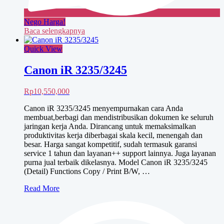
Nego Harga!
Baca selengkapnya
Quick View
Canon iR 3235/3245
Rp
10,550,000
Canon iR 3235/3245 menyempurnakan cara Anda
membuat,berbagi dan mendistribusikan dokumen ke seluruh
jaringan kerja Anda. Dirancang untuk memaksimalkan
produktivitas kerja diberbagai skala kecil, menengah dan
besar. Harga sangat kompetitif, sudah termasuk garansi
service 1 tahun dan layanan++ support lainnya. Juga layanan
purna jual terbaik dikelasnya. Model Canon iR 3235/3245
(Detail) Functions Copy / Print B/W, …
Canon
Read More
iR
3235/3245