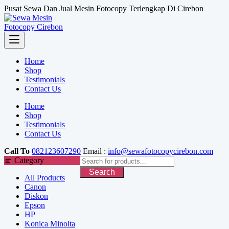
Skip
Pusat Sewa Dan Jual Mesin Fotocopy Terlengkap Di Cirebon
to
content
Home
Shop
Testimonials
Contact Us
Home
Shop
Testimonials
Contact Us
Call To
082123607290
Email :
info@sewafotocopycirebon.com
Category
Search
All Products
Canon
Diskon
Epson
HP
Konica Minolta