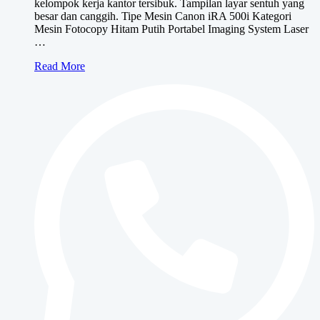
kelompok kerja kantor tersibuk. Tampilan layar sentuh yang
besar dan canggih. Tipe Mesin Canon iRA 500i Kategori
Mesin Fotocopy Hitam Putih Portabel Imaging System Laser
…
Canon
Read More
iRA
500i