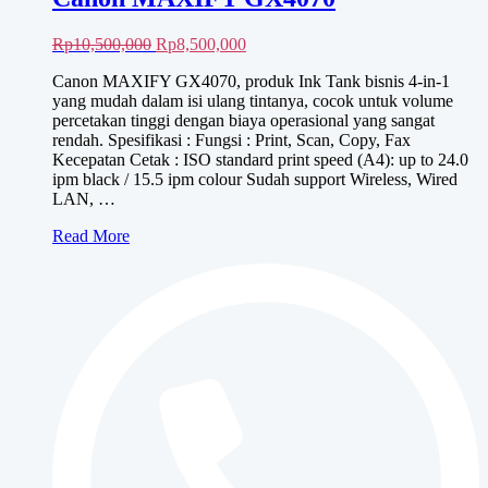
Harga
Harga
Rp
10,500,000
Rp
8,500,000
aslinya
saat
Canon MAXIFY GX4070, produk Ink Tank bisnis 4-in-1
adalah:
ini
yang mudah dalam isi ulang tintanya, cocok untuk volume
Rp10,500,000.
adalah:
percetakan tinggi dengan biaya operasional yang sangat
Rp8,500,000.
rendah. Spesifikasi : Fungsi : Print, Scan, Copy, Fax
Kecepatan Cetak : ISO standard print speed (A4): up to 24.0
ipm black / 15.5 ipm colour Sudah support Wireless, Wired
LAN, …
Canon
Read More
MAXIFY
GX4070