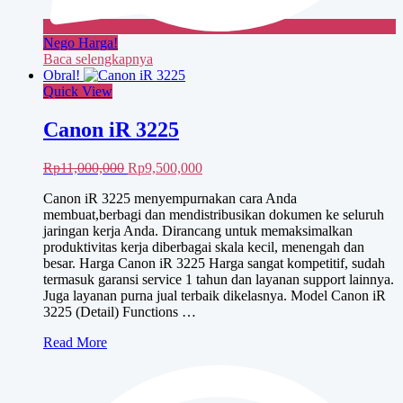
Nego Harga!
Baca selengkapnya
Obral!
Quick View
Canon iR 3225
Harga
Harga
Rp
11,000,000
Rp
9,500,000
aslinya
saat
Canon iR 3225 menyempurnakan cara Anda
adalah:
ini
membuat,berbagi dan mendistribusikan dokumen ke seluruh
Rp11,000,000.
adalah:
jaringan kerja Anda. Dirancang untuk memaksimalkan
Rp9,500,000.
produktivitas kerja diberbagai skala kecil, menengah dan
besar. Harga Canon iR 3225 Harga sangat kompetitif, sudah
termasuk garansi service 1 tahun dan layanan support lainnya.
Juga layanan purna jual terbaik dikelasnya. Model Canon iR
3225 (Detail) Functions …
Canon
Read More
iR
3225