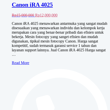
Canon iRA 4025
Harga
Harga
Rp
15,000,000
Rp
12,000,000
aslinya
saat
Canon iRA 4025 menawarkan antarmuka yang sangat mudah
adalah:
ini
disesuaikan yang menawarkan individu dan kelompok kerja
Rp15,000,000.
adalah:
merupakan cara yang benar-benar pribadi dan efisien untuk
Rp12,000,000.
bekerja. Mesin fotocopy yang sanget efisien dan mudah
digunakan, tipikal mesin fotocopy Canon. Harga sangat
kompetitif, sudah termasuk garansi service 1 tahun dan
layanan support lainnya. Jual Canon iRA 4025 Harga sangat
…
Canon
Read More
iRA
4025