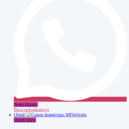
Nego Harga!
Baca selengkapnya
Obral!
Quick View