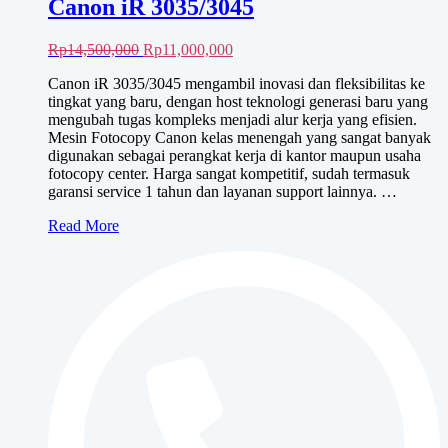
Canon iR 3035/3045
Harga
Harga
Rp
14,500,000
Rp
11,000,000
aslinya
saat
Canon iR 3035/3045 mengambil inovasi dan fleksibilitas ke
adalah:
ini
tingkat yang baru, dengan host teknologi generasi baru yang
Rp14,500,000.
adalah:
mengubah tugas kompleks menjadi alur kerja yang efisien.
Rp11,000,000.
Mesin Fotocopy Canon kelas menengah yang sangat banyak
digunakan sebagai perangkat kerja di kantor maupun usaha
fotocopy center. Harga sangat kompetitif, sudah termasuk
garansi service 1 tahun dan layanan support lainnya. …
Canon
Read More
iR
3035/3045