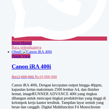
Nego Harga!
Baca selengkapnya
Obral!
Quick View
Canon iRA 400i
Harga
Harga
Rp
12,000,000
Rp
10,000,000
aslinya
saat
Canon iRA 400i, Dengan kecepatan output hingga 40ppm,
adalah:
ini
kapasitas kertas maksimum 2500 lembar A4, dan finisher
Rp12,000,000.
adalah:
hemat, imageRUNNER ADVANCE 400i yang ringkas
Rp10,000,000.
dibangun untuk mencapai tingkat produktivitas yang tinggi di
kelompok kerja kantor tersibuk. Tampilan layar sentuh yang
besar dan canggih. Digital Multifunction F4 Monochrome