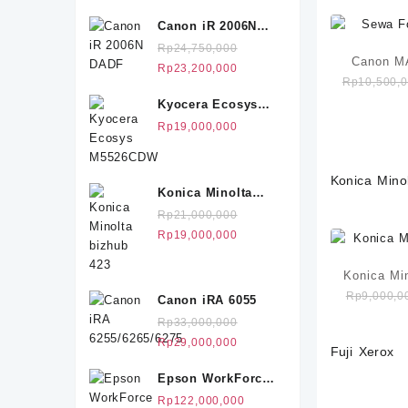
Canon iR 2006N
DADF
Rp
24,750,000
Canon M
Harga
Harga
Rp
23,200,000
Rp
10,500,
aslinya
saat
Kyocera Ecosys
adalah:
ini
M5526CDW
Rp24,750,000.
adalah:
Rp
19,000,000
Rp23,200,000.
Konica Mino
Konica Minolta
bizhub 423
Rp
21,000,000
Harga
Harga
Rp
19,000,000
aslinya
saat
adalah:
ini
Konica Mi
Rp21,000,000.
adalah:
Rp
9,000,0
Canon iRA 6055
Rp19,000,000.
Rp
33,000,000
Harga
Harga
Rp
29,000,000
Fuji Xerox
aslinya
saat
Epson WorkForce
adalah:
ini
Enterprise AM-
Rp33,000,000.
adalah:
Rp
122,000,000