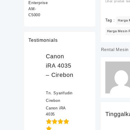
Lihat produk lai
C5000
Rp29,000,000.
Tag :
Harga 
Harga Mesin 
Testimonials
Rental Mesin
Navigasi
Canon
pos
iRA 4035
– Cirebon
Tn. Syarifudin
Cirebon
Canon iRA
Tinggalk
4035