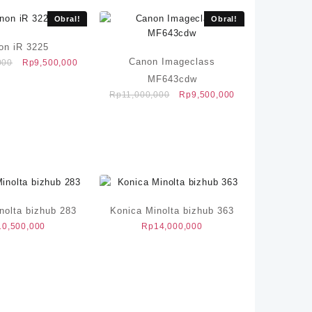
Obral!
Obral!
on iR 3225
Canon Imageclass
Harga
Harga
000
Rp
9,500,000
aslinya
saat
MF643cdw
adalah:
ini
Harga
Harga
Rp
11,000,000
Rp
9,500,000
Rp11,000,000.
adalah:
aslinya
saat
Rp9,500,000.
adalah:
ini
Rp11,000,000.
adalah:
Rp9,500,000.
nolta bizhub 283
Konica Minolta bizhub 363
10,500,000
Rp
14,000,000