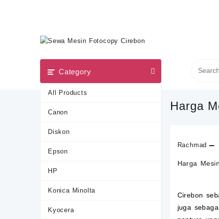
Skip
to
content
Category
All Products
Harga M
Canon
Diskon
Rachmad
Epson
Harga Mesin
HP
Konica Minolta
Cirebon seb
juga sebagai
Kyocera