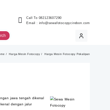
Call To
082123607290
Email :
info@sewafotocopycirebon.com
rch
ome
Harga Mesin Fotocopy
Harga Mesin Fotocopy Pekalipan
engan jawa tengah dikenal
ikenal dengan jalur