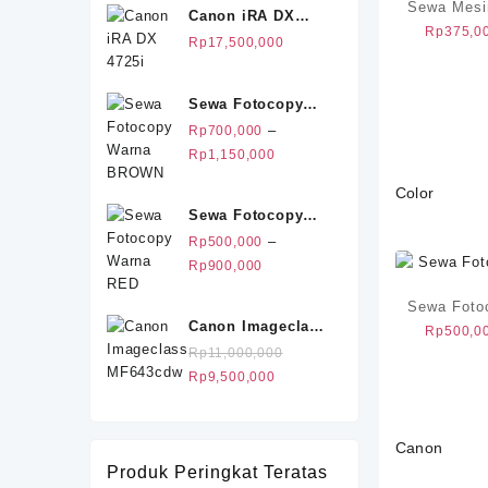
Sewa Mesi
Canon iRA DX
adalah:
ini
Rp
375,0
4725i
Rp25,500,000.
adalah:
Rp
17,500,000
Rp20,500,000.
Sewa Fotocopy
Warna BROWN
–
Rp
700,000
Rentang
Rp
1,150,000
harga:
Color
Rp700,000
Sewa Fotocopy
hingga
Warna RED
–
Rp
500,000
Rp1,150,000
Rentang
Rp
900,000
harga:
Sewa Foto
Rp500,000
Canon Imageclass
Rp
500,0
hingga
MF643cdw
Rp
11,000,000
Rp900,000
Harga
Harga
Rp
9,500,000
aslinya
saat
adalah:
ini
Rp11,000,000.
adalah:
Canon
Rp9,500,000.
Produk Peringkat Teratas