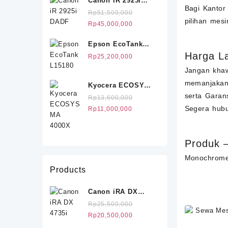
Canon iR 2925i
adalah:
ini
Bagi Kantor
DADF
Rp24,750,000.
adalah:
Rp
51,500,000
pilihan mes
Rp23,200,000.
Harga
Harga
Rp
45,000,000
aslinya
saat
Epson EcoTank
adalah:
ini
Harga L
L15180
Rp51,500,000.
adalah:
Rp
25,200,000
Rp45,000,000.
Jangan khaw
memanjakan 
Kyocera ECOSYS
serta Garan
MA 4000X
Rp
13,600,000
Harga
Harga
Segera hubu
Rp
11,000,000
aslinya
saat
adalah:
ini
Rp13,600,000.
adalah:
Produk –
Rp11,000,000.
Monochrom
Products
Canon iRA DX
4735i
Rp
25,500,000
Harga
Harga
Rp
20,500,000
aslinya
saat