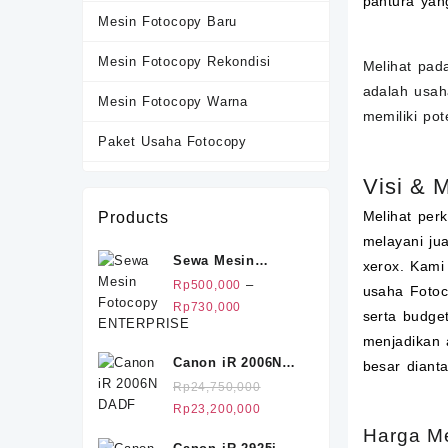
pantura ya
Mesin Fotocopy Baru
Mesin Fotocopy Rekondisi
Melihat pad
adalah usah
Mesin Fotocopy Warna
memiliki po
Paket Usaha Fotocopy
Sewa Mesin Fotocopy
Visi & 
Melihat per
Products
Terlaris
melayani ju
Sewa Mesin
xerox. Kami
Fotocopy
–
Rp
500,000
usaha Fotoc
ENTERPRISE
Rentang
Rp
730,000
serta budge
harga:
menjadikan 
Rp500,000
Canon iR 2006N
besar diant
hingga
DADF
Rp
24,750,000
Rp730,000
Harga
Harga
Rp
23,200,000
aslinya
saat
Harga Me