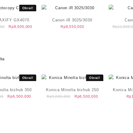
Obral!
AXIFY GX4070
Canon iR 3025/3030
Can
Harga
Harga
000
Rp
8,500,000
Rp
8,550,000
Rp
11,000,
aslinya
saat
adalah:
ini
Rp10,500,000.
adalah:
Rp8,500,000.
lta
Obral!
Obral!
nolta bizhub 350
Konica Minolta bizhub 250
Konica Mi
Harga
Harga
Harga
Harga
00
Rp
6,500,000
Rp
9,000,000
Rp
6,500,000
Rp
aslinya
saat
aslinya
saat
adalah:
ini
adalah:
ini
Rp9,000,000.
adalah:
Rp9,000,000.
adalah:
Rp6,500,000.
Rp6,500,000.