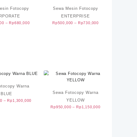
esin Fotocopy
Sewa Mesin Fotocopy
RPORATE
ENTERPRISE
Rentang
Rentang
00
–
Rp
680,000
Rp
500,000
–
Rp
730,000
harga:
harga:
Rp500,000
Rp500,000
hingga
hingga
Rp680,000
Rp730,000
otocopy Warna
Sewa Fotocopy Warna
BLUE
YELLOW
Rentang
00
–
Rp
1,300,000
harga:
Rentang
Rp
950,000
–
Rp
1,150,000
Rp900,000
harga:
hingga
Rp950,000
Rp1,300,000
hingga
Rp1,150,000