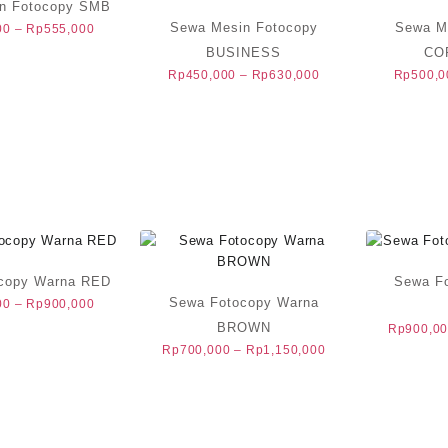
n Fotocopy SMB
Sewa Mesin Fotocopy
Sewa M
Rentang
00
–
Rp
555,000
harga:
BUSINESS
CO
Rp375,000
Rentang
Rp
450,000
–
Rp
630,000
Rp
500,0
hingga
harga:
Rp555,000
Rp450,000
hingga
Rp630,000
copy Warna RED
Sewa F
Sewa Fotocopy Warna
Rentang
00
–
Rp
900,000
harga:
BROWN
Rp
900,0
Rp500,000
Rentang
Rp
700,000
–
Rp
1,150,000
hingga
harga:
Rp900,000
Rp700,000
hingga
Rp1,150,000