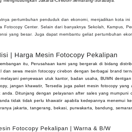
ng menghubungkan Jakarta-Cirebon-Semarang-Surabaya.
atnya pertumbuhan penduduk dan ekonomi, menjadikan kota ini 
a Fotocopy Center. Selain dari banyaknya Sekolah, Kampus, Per
tensi yang besar. Juga dapat membantu geliat pertumbuhan ekono
Misi | Harga Mesin Fotocopy Pekalipan
kembangan itu, Perusahaan kami yang bergerak di bidang distri
al dan
sewa
mesin fotocopy cirebon dengan berbagai brand terna
 melayani penyewaan utuk kantor, badan usaha, BUMN dentgan
opy, jangan khawatir, Tersedia juga paket mesin fotocopy yang 
t anda. Ditunjang dengan pelayanan after sales yang mumpuni o
anda tidak tidak perlu khawatir apabila kedepannya menemui ke
aranya jakarta, tangerang, bekasi, purwakarta, bandung, semara
sin Fotocopy Pekalipan | Warna & B/W