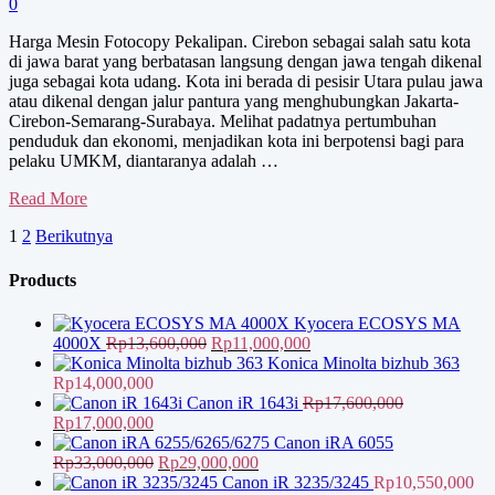
0
Harga Mesin Fotocopy Pekalipan. Cirebon sebagai salah satu kota
di jawa barat yang berbatasan langsung dengan jawa tengah dikenal
juga sebagai kota udang. Kota ini berada di pesisir Utara pulau jawa
atau dikenal dengan jalur pantura yang menghubungkan Jakarta-
Cirebon-Semarang-Surabaya. Melihat padatnya pertumbuhan
penduduk dan ekonomi, menjadikan kota ini berpotensi bagi para
pelaku UMKM, diantaranya adalah …
Harga
Read More
Mesin
Paginasi
1
2
Berikutnya
Fotocopy
Pekalipan
pos
Products
Kyocera ECOSYS MA
Harga
Harga
4000X
Rp
13,600,000
Rp
11,000,000
aslinya
saat
Konica Minolta bizhub 363
adalah:
ini
Rp
14,000,000
Rp13,600,000.
adalah:
Canon iR 1643i
Rp
17,600,000
Harga
Harga
Rp11,000,000.
Rp
17,000,000
aslinya
saat
Canon iRA 6055
adalah:
ini
Harga
Harga
Rp
33,000,000
Rp
29,000,000
Rp17,600,000.
adalah:
aslinya
saat
Canon iR 3235/3245
Rp
10,550,000