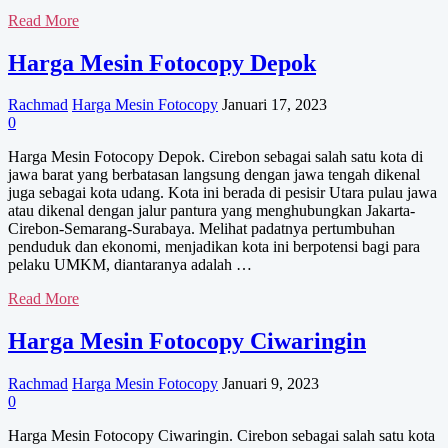
Harga
Read More
Mesin
Fotocopy
Harga Mesin Fotocopy Depok
Dukupuntang
Rachmad
Harga Mesin Fotocopy
Januari 17, 2023
0
Harga Mesin Fotocopy Depok. Cirebon sebagai salah satu kota di
jawa barat yang berbatasan langsung dengan jawa tengah dikenal
juga sebagai kota udang. Kota ini berada di pesisir Utara pulau jawa
atau dikenal dengan jalur pantura yang menghubungkan Jakarta-
Cirebon-Semarang-Surabaya. Melihat padatnya pertumbuhan
penduduk dan ekonomi, menjadikan kota ini berpotensi bagi para
pelaku UMKM, diantaranya adalah …
Harga
Read More
Mesin
Fotocopy
Harga Mesin Fotocopy Ciwaringin
Depok
Rachmad
Harga Mesin Fotocopy
Januari 9, 2023
0
Harga Mesin Fotocopy Ciwaringin. Cirebon sebagai salah satu kota