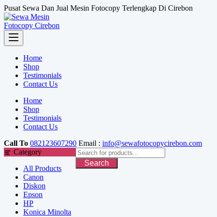
Skip
Pusat Sewa Dan Jual Mesin Fotocopy Terlengkap Di Cirebon
to
content
Home
Shop
Testimonials
Contact Us
Home
Shop
Testimonials
Contact Us
Call To
082123607290
Email :
info@sewafotocopycirebon.com
Category
Search
All Products
Canon
Diskon
Epson
HP
Konica Minolta