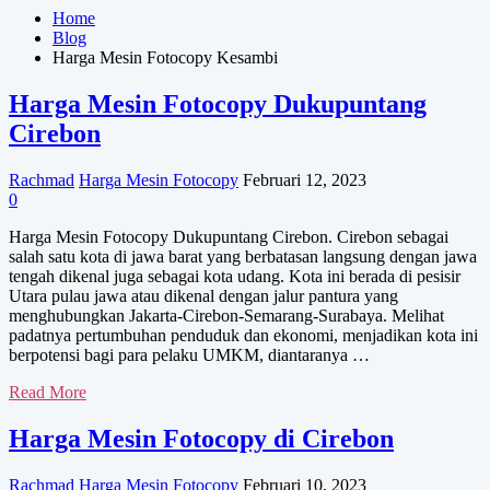
Home
Blog
Harga Mesin Fotocopy Kesambi
Harga Mesin Fotocopy Dukupuntang
Cirebon
Rachmad
Harga Mesin Fotocopy
Februari 12, 2023
0
Harga Mesin Fotocopy Dukupuntang Cirebon. Cirebon sebagai
salah satu kota di jawa barat yang berbatasan langsung dengan jawa
tengah dikenal juga sebagai kota udang. Kota ini berada di pesisir
Utara pulau jawa atau dikenal dengan jalur pantura yang
menghubungkan Jakarta-Cirebon-Semarang-Surabaya. Melihat
padatnya pertumbuhan penduduk dan ekonomi, menjadikan kota ini
berpotensi bagi para pelaku UMKM, diantaranya …
Harga
Read More
Mesin
Fotocopy
Harga Mesin Fotocopy di Cirebon
Dukupuntang
Cirebon
Rachmad
Harga Mesin Fotocopy
Februari 10, 2023