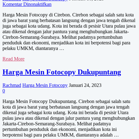
pada
Komentar Dinonaktifkan
Harga
Harga Mesin Fotocopy di Cirebon. Cirebon sebagai salah satu kota
Mesin
di jawa barat yang berbatasan langsung dengan jawa tengah dikenal
Fotocopy
juga sebagai kota udang. Kota ini berada di pesisir Utara pulau jawa
di
atau dikenal dengan jalur pantura yang menghubungkan Jakarta-
Cirebon
Cirebon-Semarang-Surabaya. Melihat padatnya pertumbuhan
penduduk dan ekonomi, menjadikan kota ini berpotensi bagi para
pelaku UMKM, diantaranya …
Harga
Read More
Mesin
Fotocopy
Harga Mesin Fotocopy Dukupuntang
di
Cirebon
Rachmad
Harga Mesin Fotocopy
Januari 24, 2023
0
Harga Mesin Fotocopy Dukupuntang. Cirebon sebagai salah satu
kota di jawa barat yang berbatasan langsung dengan jawa tengah
dikenal juga sebagai kota udang. Kota ini berada di pesisir Utara
pulau jawa atau dikenal dengan jalur pantura yang menghubungkan
Jakarta-Cirebon-Semarang-Surabaya. Melihat padatnya
pertumbuhan penduduk dan ekonomi, menjadikan kota ini
berpotensi bagi para pelaku UMKM, diantaranya adalah …