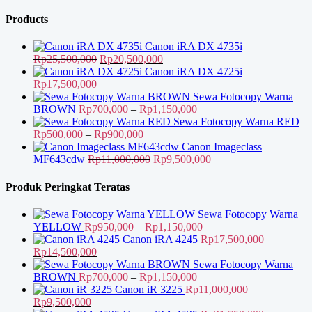
Rp17,000,000.
adalah:
ini
Rp33,000,000.
adalah:
Products
Rp29,000,000.
Canon iRA DX 4735i
Harga
Harga
Rp
25,500,000
Rp
20,500,000
aslinya
saat
Canon iRA DX 4725i
adalah:
ini
Rp
17,500,000
Rp25,500,000.
adalah:
Sewa Fotocopy Warna
Rp20,500,000.
Rentang
BROWN
Rp
700,000
–
Rp
1,150,000
harga:
Sewa Fotocopy Warna RED
Rentang
Rp700,000
Rp
500,000
–
Rp
900,000
harga:
hingga
Canon Imageclass
Rp500,000
Harga
Rp1,150,000
Harga
MF643cdw
Rp
11,000,000
Rp
9,500,000
hingga
aslinya
saat
Rp900,000
adalah:
ini
Produk Peringkat Teratas
Rp11,000,000.
adalah:
Rp9,500,000.
Sewa Fotocopy Warna
Rentang
YELLOW
Rp
950,000
–
Rp
1,150,000
harga:
Canon iRA 4245
Rp
17,500,000
Harga
Harga
Rp950,000
Rp
14,500,000
aslinya
saat
hingga
Sewa Fotocopy Warna
adalah:
ini
Rentang
Rp1,150,000
BROWN
Rp
700,000
–
Rp
1,150,000
Rp17,500,000.
adalah:
harga:
Canon iR 3225
Rp
11,000,000
Harga
Harga
Rp14,500,000.
Rp700,000
Rp
9,500,000