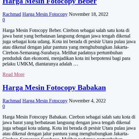
Harga Mesin Fotocopy Beber
Ciledug
Rachmad
Harga Mesin Fotocopy
November 18, 2022
0
Harga Mesin Fotocopy Beber. Cirebon sebagai salah satu kota di
jawa barat yang berbatasan langsung dengan jawa tengah dikenal
juga sebagai kota udang. Kota ini berada di pesisir Utara pulau jawa
atau dikenal dengan jalur pantura yang menghubungkan Jakarta-
Cirebon-Semarang-Surabaya. Melihat padatnya pertumbuhan
penduduk dan ekonomi, menjadikan kota ini berpotensi bagi para
pelaku UMKM, diantaranya adalah …
Harga
Read More
Mesin
Fotocopy
Harga Mesin Fotocopy Babakan
Beber
Rachmad
Harga Mesin Fotocopy
November 4, 2022
0
Harga Mesin Fotocopy Babakan. Cirebon sebagai salah satu kota di
jawa barat yang berbatasan langsung dengan jawa tengah dikenal
juga sebagai kota udang. Kota ini berada di pesisir Utara pulau jawa
atau dikenal dengan jalur pantura yang menghubungkan Jakarta-