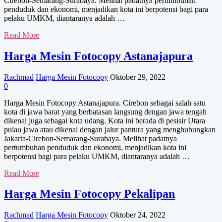
Cirebon-Semarang-Surabaya. Melihat padatnya pertumbuhan
penduduk dan ekonomi, menjadikan kota ini berpotensi bagi para
pelaku UMKM, diantaranya adalah …
Harga
Read More
Mesin
Fotocopy
Harga Mesin Fotocopy Astanajapura
Babakan
Rachmad
Harga Mesin Fotocopy
Oktober 29, 2022
0
Harga Mesin Fotocopy Astanajapura. Cirebon sebagai salah satu
kota di jawa barat yang berbatasan langsung dengan jawa tengah
dikenal juga sebagai kota udang. Kota ini berada di pesisir Utara
pulau jawa atau dikenal dengan jalur pantura yang menghubungkan
Jakarta-Cirebon-Semarang-Surabaya. Melihat padatnya
pertumbuhan penduduk dan ekonomi, menjadikan kota ini
berpotensi bagi para pelaku UMKM, diantaranya adalah …
Harga
Read More
Mesin
Fotocopy
Harga Mesin Fotocopy Pekalipan
Astanajapura
Rachmad
Harga Mesin Fotocopy
Oktober 24, 2022