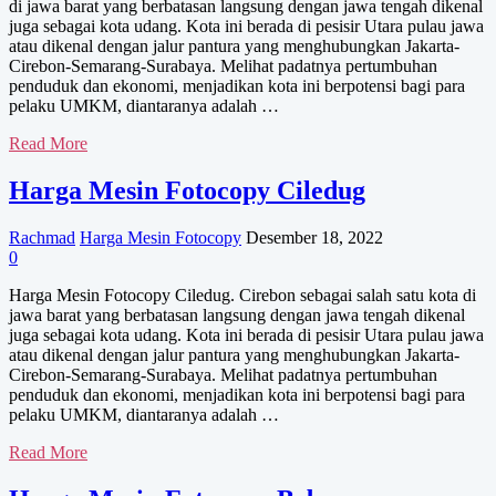
di jawa barat yang berbatasan langsung dengan jawa tengah dikenal
juga sebagai kota udang. Kota ini berada di pesisir Utara pulau jawa
atau dikenal dengan jalur pantura yang menghubungkan Jakarta-
Cirebon-Semarang-Surabaya. Melihat padatnya pertumbuhan
penduduk dan ekonomi, menjadikan kota ini berpotensi bagi para
pelaku UMKM, diantaranya adalah …
Harga
Read More
Mesin
Fotocopy
Harga Mesin Fotocopy Ciledug
Ciwaringin
Rachmad
Harga Mesin Fotocopy
Desember 18, 2022
0
Harga Mesin Fotocopy Ciledug. Cirebon sebagai salah satu kota di
jawa barat yang berbatasan langsung dengan jawa tengah dikenal
juga sebagai kota udang. Kota ini berada di pesisir Utara pulau jawa
atau dikenal dengan jalur pantura yang menghubungkan Jakarta-
Cirebon-Semarang-Surabaya. Melihat padatnya pertumbuhan
penduduk dan ekonomi, menjadikan kota ini berpotensi bagi para
pelaku UMKM, diantaranya adalah …
Harga
Read More
Mesin
Fotocopy