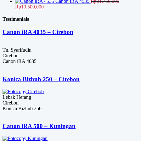
aslinya
saat
hingga
Canon iRA 4535
Rp
21,750,000
adalah:
Harga
ini
Harga
Rp1,150,000
Rp
19,500,000
Rp11,000,000.
aslinya
adalah:
saat
adalah:
Rp9,500,000.
ini
Testimonials
Rp21,750,000.
adalah:
Rp19,500,000.
Canon iRA 4035 – Cirebon
Tn. Syarifudin
Cirebon
Canon iRA 4035
Konica Bizhub 250 – Cirebon
Lebak Herang
Cirebon
Konica Bizhub 250
Canon iRA 500 – Kuningan