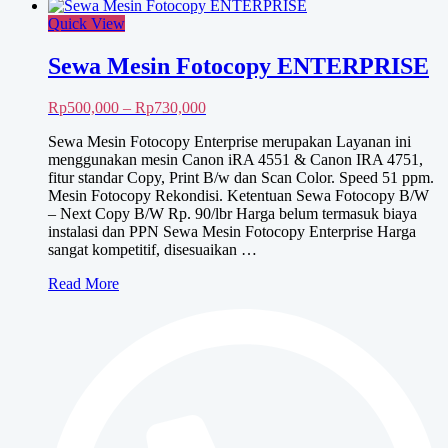
Quick View
Sewa Mesin Fotocopy ENTERPRISE
Rentang
Rp
500,000
–
Rp
730,000
harga:
Sewa Mesin Fotocopy Enterprise merupakan Layanan ini
Rp500,000
menggunakan mesin Canon iRA 4551 & Canon IRA 4751,
hingga
fitur standar Copy, Print B/w dan Scan Color. Speed 51 ppm.
Rp730,000
Mesin Fotocopy Rekondisi. Ketentuan Sewa Fotocopy B/W
– Next Copy B/W Rp. 90/lbr Harga belum termasuk biaya
instalasi dan PPN Sewa Mesin Fotocopy Enterprise Harga
sangat kompetitif, disesuaikan …
Sewa
Read More
Mesin
Fotocopy
ENTERPRISE