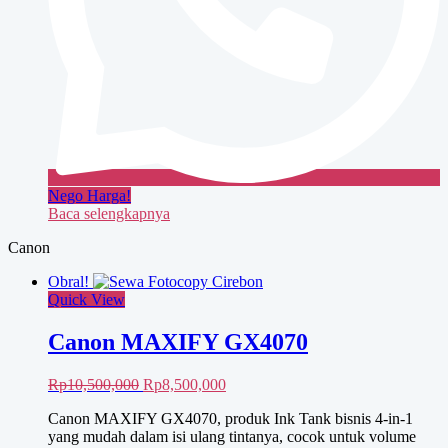
Nego Harga!
Baca selengkapnya
Canon
Obral!
Quick View
Canon MAXIFY GX4070
Harga
Harga
Rp
10,500,000
Rp
8,500,000
aslinya
saat
Canon MAXIFY GX4070, produk Ink Tank bisnis 4-in-1
adalah:
ini
yang mudah dalam isi ulang tintanya, cocok untuk volume
Rp10,500,000.
adalah: