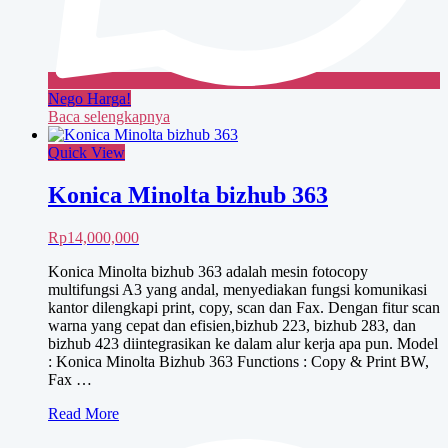
Nego Harga!
Baca selengkapnya
Quick View
Konica Minolta bizhub 363
Rp
14,000,000
Konica Minolta bizhub 363 adalah mesin fotocopy
multifungsi A3 yang andal, menyediakan fungsi komunikasi
kantor dilengkapi print, copy, scan dan Fax. Dengan fitur scan
warna yang cepat dan efisien,bizhub 223, bizhub 283, dan
bizhub 423 diintegrasikan ke dalam alur kerja apa pun. Model
: Konica Minolta Bizhub 363 Functions : Copy & Print BW,
Fax …
Konica
Read More
Minolta