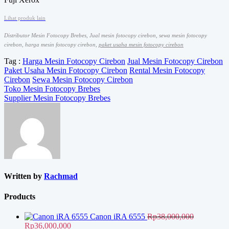
Lihat produk lain
Distributor Mesin Fotocopy Brebes, Jual mesin fotocopy cirebon, sewa mesin fotocopy
cirebon, harga mesin fotocopy cirebon,
paket usaha mesin fotocopy cirebon
Tag :
Harga Mesin Fotocopy Cirebon
Jual Mesin Fotocopy Cirebon
Paket Usaha Mesin Fotocopy Cirebon
Rental Mesin Fotocopy
Cirebon
Sewa Mesin Fotocopy Cirebon
Navigasi
Toko Mesin Fotocopy Brebes
Supplier Mesin Fotocopy Brebes
pos
Written by
Rachmad
Products
Canon iRA 6555
Rp
38,000,000
Harga
Harga
Rp
36,000,000