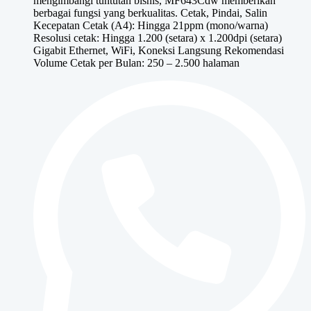
mengimbangi tuntutan bisnis, MF643Cdw memberikan
Rp11,000,000.
adalah:
berbagai fungsi yang berkualitas. Cetak, Pindai, Salin
Rp9,500,000.
Kecepatan Cetak (A4): Hingga 21ppm (mono/warna)
Resolusi cetak: Hingga 1.200 (setara) x 1.200dpi (setara)
Gigabit Ethernet, WiFi, Koneksi Langsung Rekomendasi
Volume Cetak per Bulan: 250 – 2.500 halaman