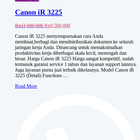
Canon iR 3225
Harga
Harga
Rp
11,000,000
Rp
9,500,000
aslinya
saat
Canon iR 3225 menyempurnakan cara Anda
adalah:
ini
membuat,berbagi dan mendistribusikan dokumen ke seluruh
Rp11,000,000.
adalah:
jaringan kerja Anda. Dirancang untuk memaksimalkan
Rp9,500,000.
produktivitas kerja diberbagai skala kecil, menengah dan
besar. Harga Canon iR 3225 Harga sangat kompetitif, sudah
termasuk garansi service 1 tahun dan layanan support lainnya.
Juga layanan purna jual terbaik dikelasnya. Model Canon iR
3225 (Detail) Functions …
Canon
Read More
iR
3225