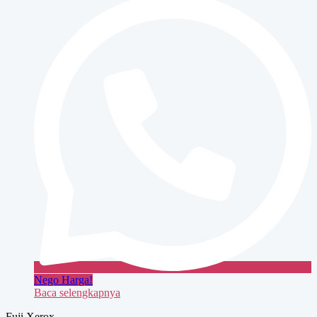
bizhub
363
Nego Harga!
Baca selengkapnya
Fuji Xerox