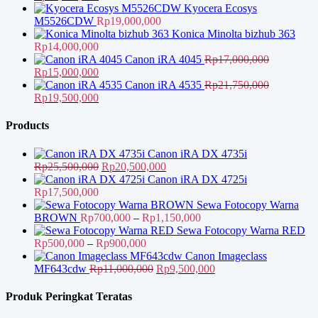
aslinya
saat
Kyocera Ecosys
adalah:
ini
M5526CDW
Rp
19,000,000
Rp38,000,000.
adalah:
Konica Minolta bizhub 363
Rp36,000,000.
Rp
14,000,000
Canon iRA 4045
Rp
17,000,000
Harga
Harga
Rp
15,000,000
aslinya
saat
Canon iRA 4535
Rp
21,750,000
adalah:
Harga
ini
Harga
Rp
19,500,000
Rp17,000,000.
aslinya
adalah:
saat
adalah:
Rp15,000,000.
ini
Products
Rp21,750,000.
adalah:
Rp19,500,000.
Canon iRA DX 4735i
Harga
Harga
Rp
25,500,000
Rp
20,500,000
aslinya
saat
Canon iRA DX 4725i
adalah:
ini
Rp
17,500,000
Rp25,500,000.
adalah:
Sewa Fotocopy Warna
Rp20,500,000.
Rentang
BROWN
Rp
700,000
–
Rp
1,150,000
harga:
Sewa Fotocopy Warna RED
Rentang
Rp700,000
Rp
500,000
–
Rp
900,000
harga:
hingga
Canon Imageclass
Rp500,000
Harga
Rp1,150,000
Harga
MF643cdw
Rp
11,000,000
Rp
9,500,000
hingga
aslinya
saat
Rp900,000
adalah:
ini
Produk Peringkat Teratas
Rp11,000,000.
adalah: