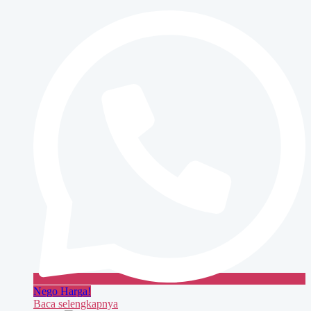
Minolta
bizhub
350
Nego Harga!
Baca selengkapnya