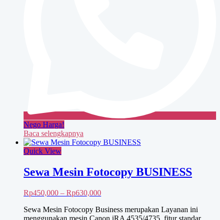
Nego Harga!
Baca selengkapnya
Quick View
Sewa Mesin Fotocopy BUSINESS
Rentang
Rp
450,000
–
Rp
630,000
harga:
Sewa Mesin Fotocopy Business merupakan Layanan ini
Rp450,000
menggunakan mesin Canon iRA 4535/4735, fitur standar
hingga