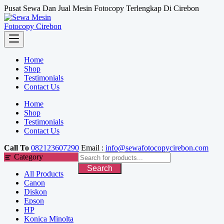
Skip
Pusat Sewa Dan Jual Mesin Fotocopy Terlengkap Di Cirebon
to
content
Home
Shop
Testimonials
Contact Us
Home
Shop
Testimonials
Contact Us
Call To
082123607290
Email :
info@sewafotocopycirebon.com
Category
Search
All Products
Canon
Diskon
Epson
HP
Konica Minolta