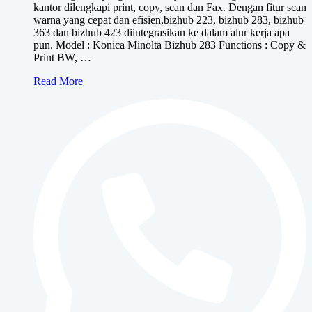
kantor dilengkapi print, copy, scan dan Fax. Dengan fitur scan
warna yang cepat dan efisien,bizhub 223, bizhub 283, bizhub
363 dan bizhub 423 diintegrasikan ke dalam alur kerja apa
pun. Model : Konica Minolta Bizhub 283 Functions : Copy &
Print BW, …
Konica
Read More
Minolta
bizhub
283