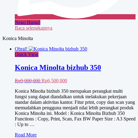
Nego Harga!
Baca selengkapnya
Konica Minolta
Obral!
Quick View
Konica Minolta bizhub 350
Harga
Harga
Rp
9,000,000
Rp
6,500,000
aslinya
saat
Konica Minolta bizhub 350 merupakan perangkat multi
adalah:
ini
fungsi yang dapat diandalkan untuk melakukan pekerjaan
Rp9,000,000.
adalah:
standar dalam aktivitas kantor. Fitur print, copy dan scan yang
Rp6,500,000.
memudahkan pengguna menjadi nilai lebih perangkat produk
Konica Minolta ini. Model : Konica Minolta Bizhub 350
Functions : Copy, Print, Scan, Fax BW Paper Size : A3 Speed
: Up to …
Konica
Read More