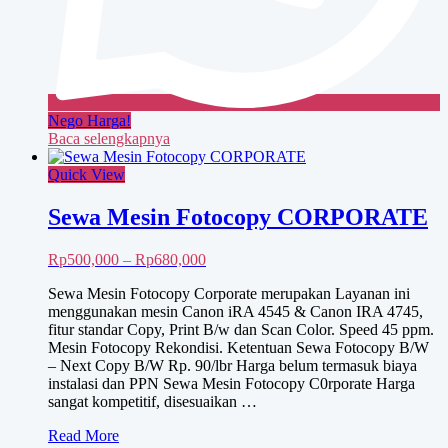
Nego Harga!
Baca selengkapnya
Quick View
Sewa Mesin Fotocopy CORPORATE
Rentang
Rp
500,000
–
Rp
680,000
harga:
Sewa Mesin Fotocopy Corporate merupakan Layanan ini
Rp500,000
menggunakan mesin Canon iRA 4545 & Canon IRA 4745,
hingga
fitur standar Copy, Print B/w dan Scan Color. Speed 45 ppm.
Rp680,000
Mesin Fotocopy Rekondisi. Ketentuan Sewa Fotocopy B/W
– Next Copy B/W Rp. 90/lbr Harga belum termasuk biaya
instalasi dan PPN Sewa Mesin Fotocopy C0rporate Harga
sangat kompetitif, disesuaikan …
Sewa
Read More