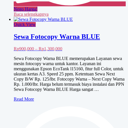
Nego Harga!
Baca selengkapnya
Quick View
Sewa Fotocopy Warna BLUE
Rentang
Rp
900,000
–
Rp
1,300,000
harga:
Sewa Fotocopy Warna BLUE memerupakan Layanan sewa
Rp900,000
mesin fotocopy warna untuk kantor. Layanan ini
hingga
menggunakan Epson EcoTank l15160, fitur full Color, untuk
Rp1,300,000
ukuran kertas A3. Speed 25 ppm. Ketentuan Sewa Next
Copy B/W Rp. 125/lbr. Fotocopy Warna – Next Copy Warna
Rp. 1.000/lbr. Harga belum termasuk biaya instalasi dan PPN
Sewa Fotocopy Warna BLUE Harga sangat …
Sewa
Read More
Fotocopy
Warna
BLUE