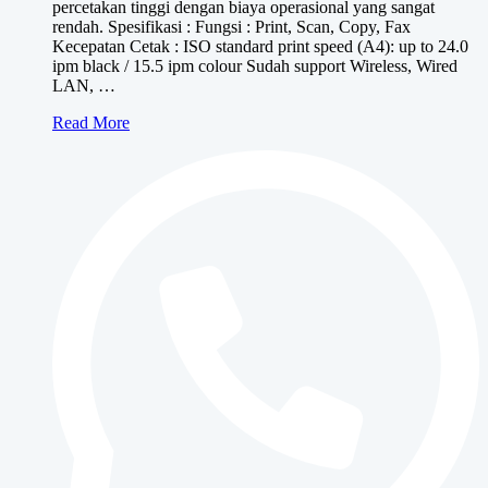
percetakan tinggi dengan biaya operasional yang sangat
Rp8,500,000.
rendah. Spesifikasi : Fungsi : Print, Scan, Copy, Fax
Kecepatan Cetak : ISO standard print speed (A4): up to 24.0
ipm black / 15.5 ipm colour Sudah support Wireless, Wired
LAN, …
Canon
Read More
MAXIFY
GX4070