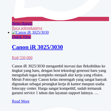
Nego Harga!
Baca selengkapnya
Quick View
Canon iR 3025/3030
Rp
8,550,000
Canon iR 3025/3030 mengambil inovasi dan fleksibilitas ke
tingkat yang baru, dengan host teknologi generasi baru yang
mengubah tugas kompleks menjadi alur kerja yang efisien.
Mesin Fotocopy Canon kelas menengah yang sangat banyak
digunakan sebagai perangkat kerja di kantor maupun usaha
fotocopy center. Harga sangat kompetitif, sudah termasuk
garansi service 1 tahun dan layanan support lainnya. …
Canon
Read More
iR
3025/3030