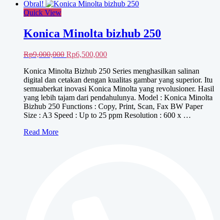
Obral!
Quick View
Konica Minolta bizhub 250
Harga
Harga
Rp
9,000,000
Rp
6,500,000
aslinya
saat
Konica Minolta Bizhub 250 Series menghasilkan salinan
adalah:
ini
digital dan cetakan dengan kualitas gambar yang superior. Itu
Rp9,000,000.
adalah:
semuaberkat inovasi Konica Minolta yang revolusioner. Hasil
Rp6,500,000.
yang lebih tajam dari pendahulunya. Model : Konica Minolta
Bizhub 250 Functions : Copy, Print, Scan, Fax BW Paper
Size : A3 Speed : Up to 25 ppm Resolution : 600 x …
Konica
Read More
Minolta
bizhub
250