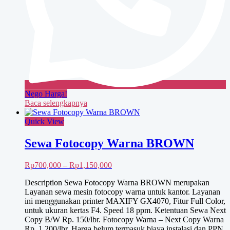
Nego Harga!
Baca selengkapnya
Quick View
Sewa Fotocopy Warna BROWN
Rentang
Rp
700,000
–
Rp
1,150,000
harga:
Description Sewa Fotocopy Warna BROWN merupakan
Rp700,000
Layanan sewa mesin fotocopy warna untuk kantor. Layanan
hingga
ini menggunakan printer MAXIFY GX4070, Fitur Full Color,
Rp1,150,000
untuk ukuran kertas F4. Speed 18 ppm. Ketentuan Sewa Next
Copy B/W Rp. 150/lbr. Fotocopy Warna – Next Copy Warna
Rp. 1.200/lbr. Harga belum termasuk biaya instalasi dan PPN