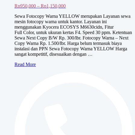
Rentang
Rp
950,000
–
Rp
1,150,000
harga:
Sewa Fotocopy Warna YELLOW merupakan Layanan sewa
Rp950,000
mesin fotocopy warna untuk kantor. Layanan ini
hingga
menggunakan Kyocera ECOSYS M6630cidn, Fitur
Rp1,150,000
Full Color, untuk ukuran kertas F4. Speed 30 ppm. Ketentuan
Sewa Next Copy B/W Rp. 300/lbr. Fotocopy Warna – Next
Copy Warna Rp. 1.500/lbr. Harga belum termasuk biaya
instalasi dan PPN Sewa Fotocopy Warna YELLOW Harga
sangat kompetitif, disesuaikan dengan …
Sewa
Read More
Fotocopy
Warna
YELLOW