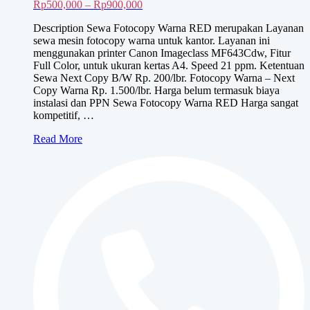
Rentang
Rp
500,000
–
Rp
900,000
harga:
Description Sewa Fotocopy Warna RED merupakan Layanan
Rp500,000
sewa mesin fotocopy warna untuk kantor. Layanan ini
hingga
menggunakan printer Canon Imageclass MF643Cdw, Fitur
Rp900,000
Full Color, untuk ukuran kertas A4. Speed 21 ppm. Ketentuan
Sewa Next Copy B/W Rp. 200/lbr. Fotocopy Warna – Next
Copy Warna Rp. 1.500/lbr. Harga belum termasuk biaya
instalasi dan PPN Sewa Fotocopy Warna RED Harga sangat
kompetitif, …
Sewa
Read More
Fotocopy
Warna
RED