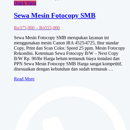
Quick View
Sewa Mesin Fotocopy SMB
Rentang
Rp
375,000
–
Rp
555,000
harga:
Sewa Mesin Fotocopy SMB merupakan layanan ini
Rp375,000
menggunakan mesin Canon iRA 4525/4725, fitur standar
hingga
Copy, Print dan Scan Color. Speed 25 ppm. Mesin Fotocopy
Rp555,000
Rekondisi. Ketentuan Sewa Fotocopy B/W – Next Copy
B/W Rp. 90/lbr Harga belum termasuk biaya instalasi dan
PPN Sewa Mesin Fotocopy SMB Harga sangat kompetitif,
disesuaikan dengan kebutuhan dan sudah termasuk …
Sewa
Read More
Mesin
Fotocopy
SMB