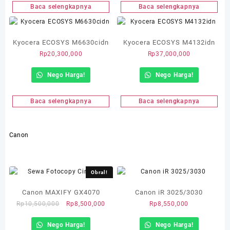
Rp11,000,000.
Baca selengkapnya
Baca selengkapnya
Kyocera ECOSYS M6630cidn
Kyocera ECOSYS M4132idn
Rp
20,300,000
Rp
37,000,000
Nego Harga!
Nego Harga!
Baca selengkapnya
Baca selengkapnya
Canon
Obral!
Canon MAXIFY GX4070
Canon iR 3025/3030
Harga
Harga
Rp
10,500,000
Rp
8,500,000
Rp
8,550,000
aslinya
saat
Nego Harga!
adalah:
ini
Nego Harga!