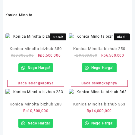
Konica Minolta
Obral!
Obral!
Konica Minolta bizhub 350
Konica Minolta bizhub 250
Harga
Harga
Harga
Harg
Rp
9,000,000
Rp
6,500,000
Rp
9,000,000
Rp
6,500,000
aslinya
saat
aslinya
saat
Nego Harga!
adalah:
ini
Nego Harga!
adalah:
ini
Rp9,000,000.
adalah:
Rp9,000,000.
adala
Rp6,500,000.
Rp6,5
Baca selengkapnya
Baca selengkapnya
Konica Minolta bizhub 283
Konica Minolta bizhub 363
Rp
10,500,000
Rp
14,000,000
Nego Harga!
Nego Harga!