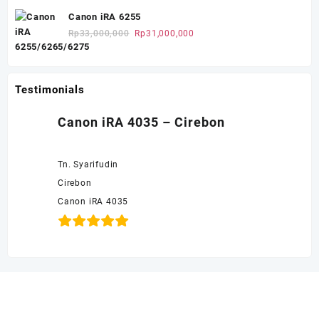
hingga
Canon iRA 6255
Rp1,300,000
Harga
Harga
Rp
33,000,000
Rp
31,000,000
aslinya
saat
adalah:
ini
Rp33,000,000.
adalah:
Testimonials
Rp31,000,000.
Canon iRA 4035 – Cirebon
Tn. Syarifudin
Cirebon
Canon iRA 4035