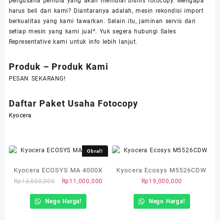
pengusaha pemula yang akan memulai bisnis fotocopy. Mengapa
harus beli dari kami? Diantaranya adalah, mesin rekondisi import
berkualitas yang kami tawarkan. Selain itu, jaminan servis dari
setiap mesin yang kami jual*. Yuk segera hubungi Sales
Representative kami untuk info lebih lanjut.
Produk – Produk Kami
PESAN SEKARANG!
Daftar Paket Usaha Fotocopy
Kyocera
Obral!
Kyocera ECOSYS MA 4000X
Kyocera Ecosys M5526CDW
Harga
Harga
Rp
13,600,000
Rp
11,000,000
Rp
19,000,000
aslinya
saat
Nego Harga!
adalah:
ini
Nego Harga!
Rp13,600,000.
adalah: