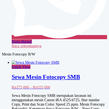
Nego Harga!
Baca selengkapnya
Mesin Fotocopy B/W
Quick View
Sewa Mesin Fotocopy SMB
Rentang
Rp
375,000
–
Rp
555,000
harga:
Sewa Mesin Fotocopy SMB merupakan layanan ini
Rp375,000
menggunakan mesin Canon iRA 4525/4725, fitur standar
hingga
Copy, Print dan Scan Color. Speed 25 ppm. Mesin Fotocopy
Rp555,000
Rekondisi. Ketentuan Sewa Fotocopy B/W – Next Copy