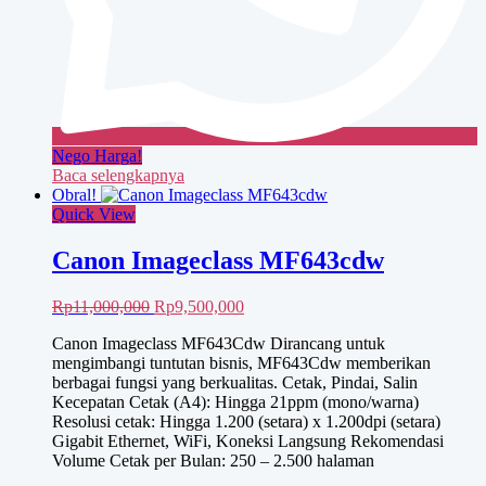
Nego Harga!
Baca selengkapnya
Obral!
Quick View
Canon Imageclass MF643cdw
Harga
Harga
Rp
11,000,000
Rp
9,500,000
aslinya
saat
Canon Imageclass MF643Cdw Dirancang untuk
adalah:
ini
mengimbangi tuntutan bisnis, MF643Cdw memberikan
Rp11,000,000.
adalah:
berbagai fungsi yang berkualitas. Cetak, Pindai, Salin
Rp9,500,000.
Kecepatan Cetak (A4): Hingga 21ppm (mono/warna)
Resolusi cetak: Hingga 1.200 (setara) x 1.200dpi (setara)
Gigabit Ethernet, WiFi, Koneksi Langsung Rekomendasi
Volume Cetak per Bulan: 250 – 2.500 halaman