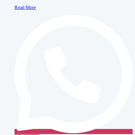
Sewa
Read More
Fotocopy
Warna
BROWN