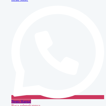
MAXIFY
GX4070
Nego Harga!
Baca selengkapnya