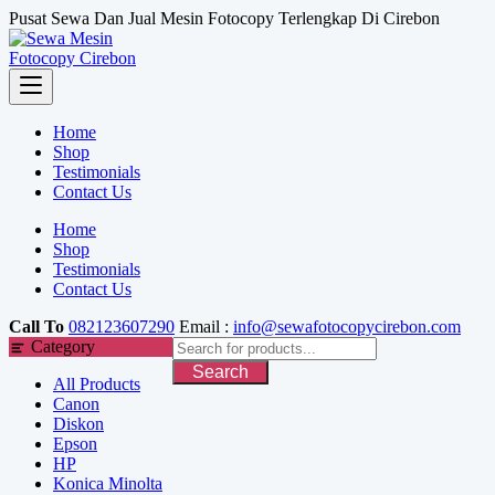
Skip
Pusat Sewa Dan Jual Mesin Fotocopy Terlengkap Di Cirebon
to
content
Home
Shop
Testimonials
Contact Us
Home
Shop
Testimonials
Contact Us
Call To
082123607290
Email :
info@sewafotocopycirebon.com
Category
Search
All Products
Canon
Diskon
Epson
HP
Konica Minolta