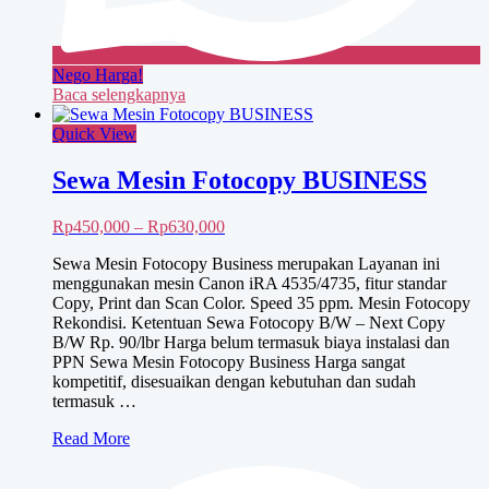
Nego Harga!
Baca selengkapnya
Quick View
Sewa Mesin Fotocopy BUSINESS
Rentang
Rp
450,000
–
Rp
630,000
harga:
Sewa Mesin Fotocopy Business merupakan Layanan ini
Rp450,000
menggunakan mesin Canon iRA 4535/4735, fitur standar
hingga
Copy, Print dan Scan Color. Speed 35 ppm. Mesin Fotocopy
Rp630,000
Rekondisi. Ketentuan Sewa Fotocopy B/W – Next Copy
B/W Rp. 90/lbr Harga belum termasuk biaya instalasi dan
PPN Sewa Mesin Fotocopy Business Harga sangat
kompetitif, disesuaikan dengan kebutuhan dan sudah
termasuk …
Sewa
Read More
Mesin
Fotocopy