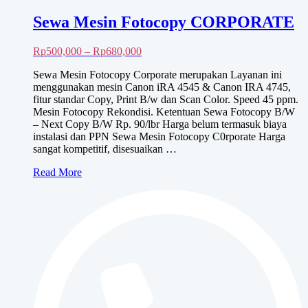
Sewa Mesin Fotocopy CORPORATE
Rentang
Rp
500,000
–
Rp
680,000
harga:
Sewa Mesin Fotocopy Corporate merupakan Layanan ini
Rp500,000
menggunakan mesin Canon iRA 4545 & Canon IRA 4745,
hingga
fitur standar Copy, Print B/w dan Scan Color. Speed 45 ppm.
Rp680,000
Mesin Fotocopy Rekondisi. Ketentuan Sewa Fotocopy B/W
– Next Copy B/W Rp. 90/lbr Harga belum termasuk biaya
instalasi dan PPN Sewa Mesin Fotocopy C0rporate Harga
sangat kompetitif, disesuaikan …
Sewa
Read More
Mesin
Fotocopy
CORPORATE