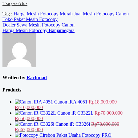
Lihat produk lain
Tag :
Harga Mesin Fotocopy Murah
Jual Mesin Fotocopy Canon
Toko Paket Mesin Fotocopy
Navigasi
Dealer Sewa Mesin Fotocopy Canon
Harga Mesin Fotocopy Banjarnegara
pos
Written by
Rachmad
Products
Canon iRA 4051
Rp
18,000,000
Harga
Harga
Rp
16,000,000
aslinya
saat
Canon iR C3322L
Rp
70,000,000
adalah:
Harga
ini
Harga
Rp
56,000,000
Rp18,000,000.
aslinya
adalah:
saat
Canon iR C3326i
Rp
78,000,000
adalah:
Harga
Rp16,000,000.
ini
Harga
Rp
67,000,000
Rp70,000,000.
aslinya
adalah:
saat
Paket Usaha Fotocopy PRO