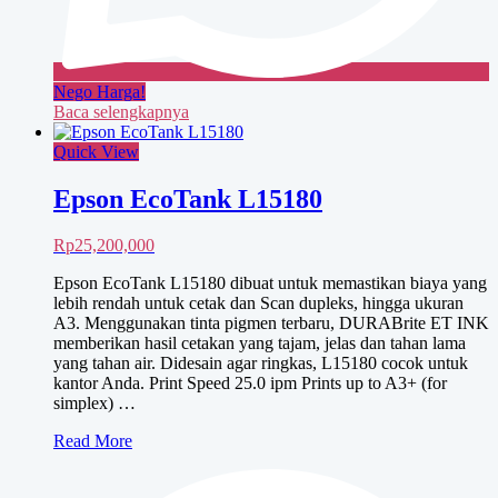
Nego Harga!
Baca selengkapnya
Quick View
Epson EcoTank L15180
Rp
25,200,000
Epson EcoTank L15180 dibuat untuk memastikan biaya yang
lebih rendah untuk cetak dan Scan dupleks, hingga ukuran
A3. Menggunakan tinta pigmen terbaru, DURABrite ET INK
memberikan hasil cetakan yang tajam, jelas dan tahan lama
yang tahan air. Didesain agar ringkas, L15180 cocok untuk
kantor Anda. Print Speed 25.0 ipm Prints up to A3+ (for
simplex) …
Epson
Read More
EcoTank
L15180