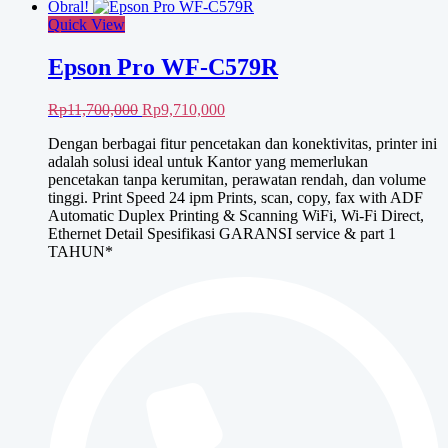
Obral!
Quick View
Epson Pro WF-C579R
Harga
Harga
Rp
11,700,000
Rp
9,710,000
aslinya
saat
Dengan berbagai fitur pencetakan dan konektivitas, printer ini
adalah:
ini
adalah solusi ideal untuk Kantor yang memerlukan
Rp11,700,000.
adalah:
pencetakan tanpa kerumitan, perawatan rendah, dan volume
Rp9,710,000.
tinggi. Print Speed 24 ipm Prints, scan, copy, fax with ADF
Automatic Duplex Printing & Scanning WiFi, Wi-Fi Direct,
Ethernet Detail Spesifikasi GARANSI service & part 1
TAHUN*