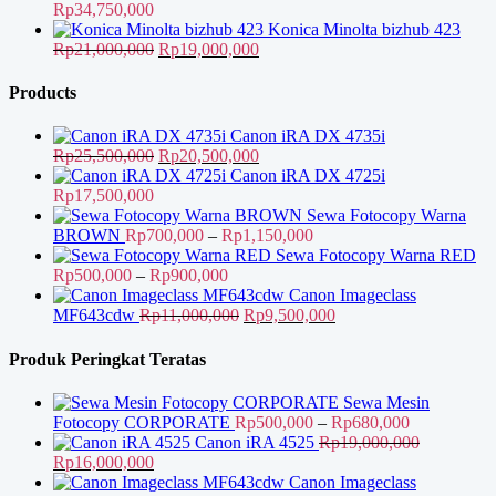
adalah:
Rp56,000,000.
ini
Rp
34,750,000
Rp78,000,000.
adalah:
Konica Minolta bizhub 423
Rp67,000,000.
Harga
Harga
Rp
21,000,000
Rp
19,000,000
aslinya
saat
adalah:
ini
Products
Rp21,000,000.
adalah:
Rp19,000,000.
Canon iRA DX 4735i
Harga
Harga
Rp
25,500,000
Rp
20,500,000
aslinya
saat
Canon iRA DX 4725i
adalah:
ini
Rp
17,500,000
Rp25,500,000.
adalah:
Sewa Fotocopy Warna
Rp20,500,000.
Rentang
BROWN
Rp
700,000
–
Rp
1,150,000
harga:
Sewa Fotocopy Warna RED
Rentang
Rp700,000
Rp
500,000
–
Rp
900,000
harga:
hingga
Canon Imageclass
Rp500,000
Harga
Rp1,150,000
Harga
MF643cdw
Rp
11,000,000
Rp
9,500,000
hingga
aslinya
saat
Rp900,000
adalah:
ini
Produk Peringkat Teratas
Rp11,000,000.
adalah:
Rp9,500,000.
Sewa Mesin
Rentang
Fotocopy CORPORATE
Rp
500,000
–
Rp
680,000
harga:
Canon iRA 4525
Rp
19,000,000
Harga
Harga
Rp500,000
Rp
16,000,000
aslinya
saat
hingga
Canon Imageclass