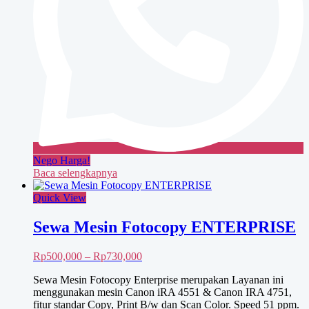
Nego Harga!
Baca selengkapnya
Quick View
Sewa Mesin Fotocopy ENTERPRISE
Rentang
Rp
500,000
–
Rp
730,000
harga:
Sewa Mesin Fotocopy Enterprise merupakan Layanan ini
Rp500,000
menggunakan mesin Canon iRA 4551 & Canon IRA 4751,
hingga
fitur standar Copy, Print B/w dan Scan Color. Speed 51 ppm.
Rp730,000