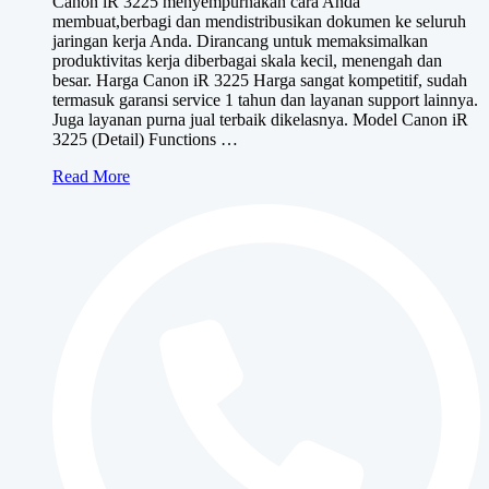
Canon iR 3225 menyempurnakan cara Anda
adalah:
ini
membuat,berbagi dan mendistribusikan dokumen ke seluruh
Rp11,000,000.
adalah:
jaringan kerja Anda. Dirancang untuk memaksimalkan
Rp9,500,000.
produktivitas kerja diberbagai skala kecil, menengah dan
besar. Harga Canon iR 3225 Harga sangat kompetitif, sudah
termasuk garansi service 1 tahun dan layanan support lainnya.
Juga layanan purna jual terbaik dikelasnya. Model Canon iR
3225 (Detail) Functions …
Canon
Read More
iR
3225