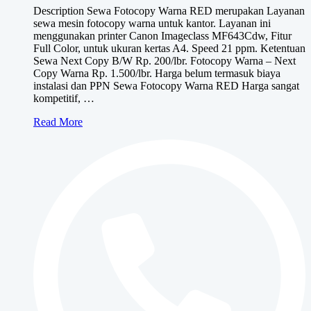
Description Sewa Fotocopy Warna RED merupakan Layanan
Rp500,000
sewa mesin fotocopy warna untuk kantor. Layanan ini
hingga
menggunakan printer Canon Imageclass MF643Cdw, Fitur
Rp900,000
Full Color, untuk ukuran kertas A4. Speed 21 ppm. Ketentuan
Sewa Next Copy B/W Rp. 200/lbr. Fotocopy Warna – Next
Copy Warna Rp. 1.500/lbr. Harga belum termasuk biaya
instalasi dan PPN Sewa Fotocopy Warna RED Harga sangat
kompetitif, …
Sewa
Read More
Fotocopy
Warna
RED