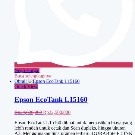
Nego Harga!
Baca selengkapnya
Obral!
Quick View
Epson EcoTank L15160
Harga
Harga
Rp
24,000,000
Rp
22,500,000
aslinya
saat
Epson EcoTank L15160 dibuat untuk memastikan biaya yang
adalah:
ini
lebih rendah untuk cetak dan Scan dupleks, hingga ukuran
Rp24,000,000.
adalah:
A3. Menggunakan tinta pigmen terbaru, DURABrite ET INK
Rp22,500,000.