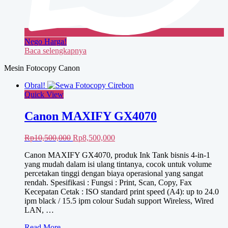
Nego Harga!
Baca selengkapnya
Mesin Fotocopy Canon
Obral!
Quick View
Canon MAXIFY GX4070
Harga
Harga
Rp
10,500,000
Rp
8,500,000
aslinya
saat
Canon MAXIFY GX4070, produk Ink Tank bisnis 4-in-1
adalah:
ini
yang mudah dalam isi ulang tintanya, cocok untuk volume
Rp10,500,000.
adalah:
percetakan tinggi dengan biaya operasional yang sangat
Rp8,500,000.
rendah. Spesifikasi : Fungsi : Print, Scan, Copy, Fax
Kecepatan Cetak : ISO standard print speed (A4): up to 24.0
ipm black / 15.5 ipm colour Sudah support Wireless, Wired
LAN, …
Canon
Read More