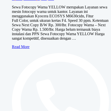
harga:
Sewa Fotocopy Warna YELLOW merupakan Layanan sewa
Rp950,000
mesin fotocopy warna untuk kantor. Layanan ini
hingga
menggunakan Kyocera ECOSYS M6630cidn, Fitur
Rp1,150,000
Full Color, untuk ukuran kertas F4. Speed 30 ppm. Ketentuan
Sewa Next Copy B/W Rp. 300/lbr. Fotocopy Warna – Next
Copy Warna Rp. 1.500/lbr. Harga belum termasuk biaya
instalasi dan PPN Sewa Fotocopy Warna YELLOW Harga
sangat kompetitif, disesuaikan dengan …
Sewa
Read More
Fotocopy
Warna
YELLOW