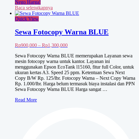
Nego Harga!
Baca selengkapnya
Quick View
Sewa Fotocopy Warna BLUE
Rentang
Rp
900,000
–
Rp
1,300,000
harga:
Sewa Fotocopy Warna BLUE memerupakan Layanan sewa
Rp900,000
mesin fotocopy warna untuk kantor. Layanan ini
hingga
menggunakan Epson EcoTank l15160, fitur full Color, untuk
Rp1,300,000
ukuran kertas A3. Speed 25 ppm. Ketentuan Sewa Next
Copy B/W Rp. 125/lbr. Fotocopy Warna – Next Copy Warna
Rp. 1.000/lbr. Harga belum termasuk biaya instalasi dan PPN
Sewa Fotocopy Warna BLUE Harga sangat …
Sewa
Read More
Fotocopy
Warna
BLUE