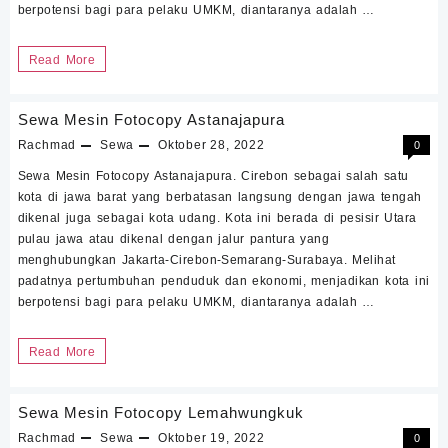
berpotensi bagi para pelaku UMKM, diantaranya adalah …
Sewa
Read More
Mesin
Fotocopy
Sewa Mesin Fotocopy Astanajapura
Babakan
Rachmad
Sewa
Oktober 28, 2022
0
Sewa Mesin Fotocopy Astanajapura. Cirebon sebagai salah satu
kota di jawa barat yang berbatasan langsung dengan jawa tengah
dikenal juga sebagai kota udang. Kota ini berada di pesisir Utara
pulau jawa atau dikenal dengan jalur pantura yang
menghubungkan Jakarta-Cirebon-Semarang-Surabaya. Melihat
padatnya pertumbuhan penduduk dan ekonomi, menjadikan kota ini
berpotensi bagi para pelaku UMKM, diantaranya adalah …
Sewa
Read More
Mesin
Fotocopy
Sewa Mesin Fotocopy Lemahwungkuk
Astanajapura
Rachmad
Sewa
Oktober 19, 2022
0