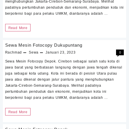
menghubungkan Jakarta-Cirebon-Semarang-Surabaya. Melihat
padatnya pertumbuhan penduduk dan ekonomi, menjadikan kota ini
berpotensi bagi para pelaku UMKM, diantaranya adalah …
Sewa
Read More
Mesin
Fotocopy
Sewa Mesin Fotocopy Dukupuntang
Dukupuntang
Rachmad
Sewa
Januari 23, 2023
0
Cirebon
Sewa Mesin Fotocopy Depok. Cirebon sebagai salah satu kota di
jawa barat yang berbatasan langsung dengan jawa tengah dikenal
juga sebagai kota udang. Kota ini berada di pesisir Utara pulau
jawa atau dikenal dengan jalur pantura yang menghubungkan
Jakarta-Cirebon-Semarang-Surabaya. Melihat padatnya
pertumbuhan penduduk dan ekonomi, menjadikan kota ini
berpotensi bagi para pelaku UMKM, diantaranya adalah …
Sewa
Read More
Mesin
Fotocopy