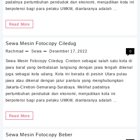
padatnya pertumbuhan penduduk dan ekonomi, menjadikan kota ini
berpotensi bagi para pelaku UMKM, diantaranya adalah …
Sewa
Read More
Mesin
Fotocopy
Sewa Mesin Fotocopy Ciledug
Ciwaringin
Rachmad
Sewa
Desember 17, 2022
0
Sewa Mesin Fotocopy Ciledug. Cirebon sebagai salah satu kota di
jawa barat yang berbatasan langsung dengan jawa tengah dikenal
juga sebagai kota udang. Kota ini berada di pesisir Utara pulau
jawa atau dikenal dengan jalur pantura yang menghubungkan
Jakarta-Cirebon-Semarang-Surabaya. Melihat padatnya
pertumbuhan penduduk dan ekonomi, menjadikan kota ini
berpotensi bagi para pelaku UMKM, diantaranya adalah …
Sewa
Read More
Mesin
Fotocopy
Sewa Mesin Fotocopy Beber
Ciledug