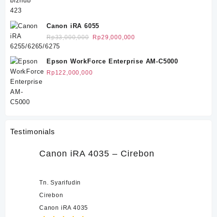
adalah:
ini
Rp21,000,000.
adalah:
Rp19,000,000.
Canon iRA 6055
Harga
Harga
Rp
33,000,000
Rp
29,000,000
aslinya
saat
adalah:
ini
Epson WorkForce Enterprise AM-C5000
Rp33,000,000.
adalah:
Rp
122,000,000
Rp29,000,000.
Testimonials
Canon iRA 4035 – Cirebon
Tn. Syarifudin
Cirebon
Canon iRA 4035