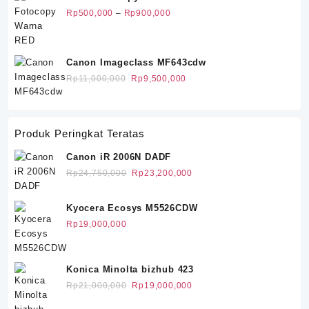
Rp1,150,000
Rentang
Rp
500,000
–
Rp
900,000
harga:
Rp500,000
hingga
Canon Imageclass MF643cdw
Rp900,000
Harga
Harga
Rp
11,000,000
Rp
9,500,000
aslinya
saat
adalah:
ini
Rp11,000,000.
adalah:
Produk Peringkat Teratas
Rp9,500,000.
Canon iR 2006N DADF
Harga
Harga
Rp
24,750,000
Rp
23,200,000
aslinya
saat
adalah:
ini
Kyocera Ecosys M5526CDW
Rp24,750,000.
adalah:
Rp
19,000,000
Rp23,200,000.
Konica Minolta bizhub 423
Harga
Harga
Rp
21,000,000
Rp
19,000,000
aslinya
saat