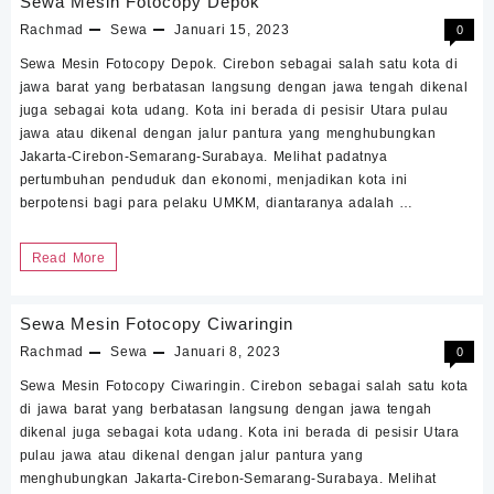
Sewa Mesin Fotocopy Depok
Dukupuntang
Rachmad
Sewa
Januari 15, 2023
0
Sewa Mesin Fotocopy Depok. Cirebon sebagai salah satu kota di
jawa barat yang berbatasan langsung dengan jawa tengah dikenal
juga sebagai kota udang. Kota ini berada di pesisir Utara pulau
jawa atau dikenal dengan jalur pantura yang menghubungkan
Jakarta-Cirebon-Semarang-Surabaya. Melihat padatnya
pertumbuhan penduduk dan ekonomi, menjadikan kota ini
berpotensi bagi para pelaku UMKM, diantaranya adalah …
Sewa
Read More
Mesin
Fotocopy
Sewa Mesin Fotocopy Ciwaringin
Depok
Rachmad
Sewa
Januari 8, 2023
0
Sewa Mesin Fotocopy Ciwaringin. Cirebon sebagai salah satu kota
di jawa barat yang berbatasan langsung dengan jawa tengah
dikenal juga sebagai kota udang. Kota ini berada di pesisir Utara
pulau jawa atau dikenal dengan jalur pantura yang
menghubungkan Jakarta-Cirebon-Semarang-Surabaya. Melihat