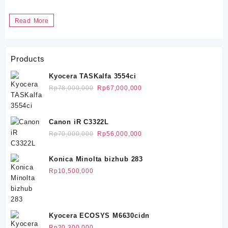
Sewa
Read More
Mesin
Fotocopy
Products
Kesambi
Kyocera TASKalfa 3554ci
Harga
Harga
Rp
78,000,000
Rp
67,000,000
aslinya
saat
adalah:
ini
Rp78,000,000.
adalah:
Canon iR C3322L
Rp67,000,000.
Harga
Harga
Rp
70,000,000
Rp
56,000,000
aslinya
saat
adalah:
ini
Konica Minolta bizhub 283
Rp70,000,000.
adalah:
Rp
10,500,000
Rp56,000,000.
Kyocera ECOSYS M6630cidn
Rp
20,300,000