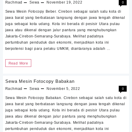
Rachmad
Sewa
November 19, 2022
0
Sewa Mesin Fotocopy Beber. Cirebon sebagai salah satu kota di
jawa barat yang berbatasan langsung dengan jawa tengah dikenal
juga sebagai kota udang. Kota ini berada di pesisir Utara pulau
jawa atau dikenal dengan jalur pantura yang menghubungkan
Jakarta-Cirebon-Semarang-Surabaya. Melihat padatnya
pertumbuhan penduduk dan ekonomi, menjadikan kota ini
berpotensi bagi para pelaku UMKM, diantaranya adalah …
Sewa
Read More
Mesin
Fotocopy
Sewa Mesin Fotocopy Babakan
Beber
Rachmad
Sewa
November 5, 2022
0
Sewa Mesin Fotocopy Babakan. Cirebon sebagai salah satu kota di
jawa barat yang berbatasan langsung dengan jawa tengah dikenal
juga sebagai kota udang. Kota ini berada di pesisir Utara pulau
jawa atau dikenal dengan jalur pantura yang menghubungkan
Jakarta-Cirebon-Semarang-Surabaya. Melihat padatnya
pertumbuhan penduduk dan ekonomi, menjadikan kota ini