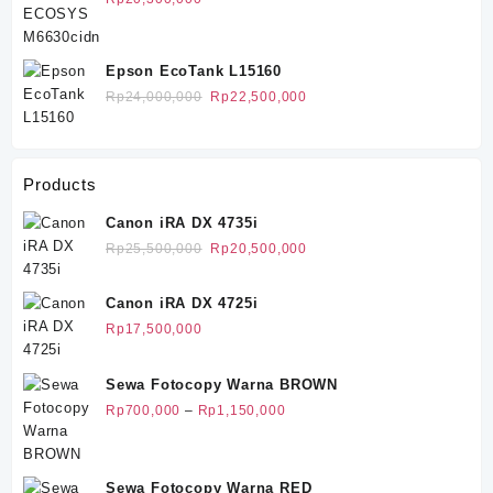
Epson EcoTank L15160
Harga
Harga
Rp
24,000,000
Rp
22,500,000
aslinya
saat
adalah:
ini
Rp24,000,000.
adalah:
Products
Rp22,500,000.
Canon iRA DX 4735i
Harga
Harga
Rp
25,500,000
Rp
20,500,000
aslinya
saat
adalah:
ini
Canon iRA DX 4725i
Rp25,500,000.
adalah:
Rp
17,500,000
Rp20,500,000.
Sewa Fotocopy Warna BROWN
Rentang
Rp
700,000
–
Rp
1,150,000
harga:
Rp700,000
hingga
Sewa Fotocopy Warna RED