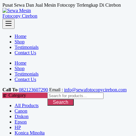
Skip
Pusat Sewa Dan Jual Mesin Fotocopy Terlengkap Di Cirebon
to
content
Home
Shop
Testimonials
Contact Us
Home
Shop
Testimonials
Contact Us
Call To
082123607290
Email :
info@sewafotocopycirebon.com
Category
Search
All Products
Canon
Diskon
Epson
HP
Konica Minolta