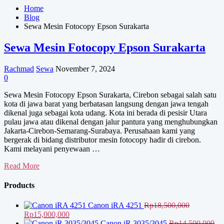
Home
Blog
Sewa Mesin Fotocopy Epson Surakarta
Sewa Mesin Fotocopy Epson Surakarta
Rachmad
Sewa
November 7, 2024
0
Sewa Mesin Fotocopy Epson Surakarta, Cirebon sebagai salah satu
kota di jawa barat yang berbatasan langsung dengan jawa tengah
dikenal juga sebagai kota udang. Kota ini berada di pesisir Utara
pulau jawa atau dikenal dengan jalur pantura yang menghubungkan
Jakarta-Cirebon-Semarang-Surabaya. Perusahaan kami yang
bergerak di bidang distributor mesin fotocopy hadir di cirebon.
Kami melayani penyewaan …
Sewa
Read More
Mesin
Fotocopy
Products
Epson
Surakarta
Canon iRA 4251
Rp
18,500,000
Harga
Harga
Rp
15,000,000
aslinya
saat
Canon iR 3035/3045
Rp
14,500,000