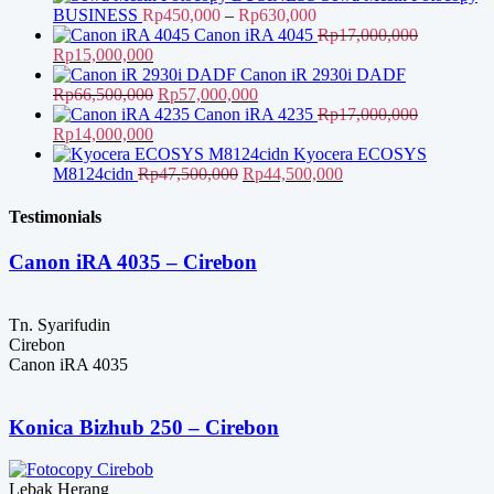
Rentang
BUSINESS
Rp
450,000
–
Rp
630,000
harga:
Canon iRA 4045
Rp
17,000,000
Harga
Harga
Rp450,000
Rp
15,000,000
aslinya
saat
hingga
Canon iR 2930i DADF
adalah:
ini
Harga
Harga
Rp630,000
Rp
66,500,000
Rp
57,000,000
Rp17,000,000.
adalah:
aslinya
saat
Canon iRA 4235
Rp
17,000,000
Harga
Rp15,000,000.
Harga
adalah:
ini
Rp
14,000,000
aslinya
saat
Rp66,500,000.
adalah:
Kyocera ECOSYS
adalah:
ini
Harga
Rp57,000,000.
Harga
M8124cidn
Rp
47,500,000
Rp
44,500,000
Rp17,000,000.
adalah:
aslinya
saat
Rp14,000,000.
adalah:
ini
Testimonials
Rp47,500,000.
adalah:
Rp44,500,000.
Canon iRA 4035 – Cirebon
Tn. Syarifudin
Cirebon
Canon iRA 4035
Konica Bizhub 250 – Cirebon
Lebak Herang