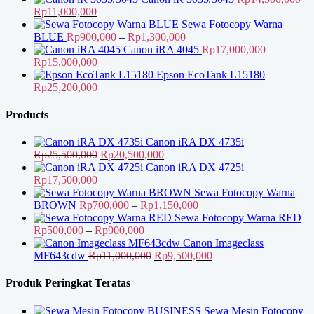
adalah:
Harga
Harga
ini
Rp
11,000,000
Rp18,500,000.
aslinya
saat
adalah:
Sewa Fotocopy Warna
adalah:
ini
Rp15,000,000.
Rentang
BLUE
Rp
900,000
–
Rp
1,300,000
Rp14,500,000.
adalah:
harga:
Canon iRA 4045
Rp
17,000,000
Harga
Rp11,000,000.
Harga
Rp900,000
Rp
15,000,000
aslinya
saat
hingga
Epson EcoTank L15180
adalah:
ini
Rp1,300,000
Rp
25,200,000
Rp17,000,000.
adalah:
Rp15,000,000.
Products
Canon iRA DX 4735i
Harga
Harga
Rp
25,500,000
Rp
20,500,000
aslinya
saat
Canon iRA DX 4725i
adalah:
ini
Rp
17,500,000
Rp25,500,000.
adalah:
Sewa Fotocopy Warna
Rp20,500,000.
Rentang
BROWN
Rp
700,000
–
Rp
1,150,000
harga:
Sewa Fotocopy Warna RED
Rentang
Rp700,000
Rp
500,000
–
Rp
900,000
harga:
hingga
Canon Imageclass
Rp500,000
Harga
Rp1,150,000
Harga
MF643cdw
Rp
11,000,000
Rp
9,500,000
hingga
aslinya
saat
Rp900,000
adalah:
ini
Produk Peringkat Teratas
Rp11,000,000.
adalah:
Rp9,500,000.
Sewa Mesin Fotocopy