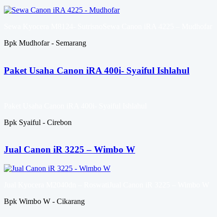
Sewa Kyocera M8124- SutrisnoSewa Canon iRA 4225 – Mudhofar
Bpk Mudhofar - Semarang
Paket Usaha Canon iRA 400i- Syaiful Ishlahul
Paket Usaha Canon iRA 400i- Syaiful Ishlahul
Bpk Syaiful - Cirebon
Jual Canon iR 3225 – Wimbo W
Jual Kyocera M2040dn – RoswatiJual Canon iR 3225 – Wimbo W
Bpk Wimbo W - Cikarang