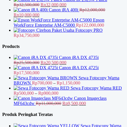
adalah:
Harga
ini
Harga
Rp
32,500,000
Rp
32,000,000
Rp33,000,000.
aslinya
adalah:
saat
Canon iRA 400i
Rp
12,000,000
Harga
Harga
adalah:
Rp31,000,000.
ini
Rp
10,000,000
aslinya
saat
Rp32,500,000.
adalah:
Epson
adalah:
ini
Rp32,000,000.
WorkForce Enterprise AM-C5000
Rp
122,000,000
Rp12,000,000.
adalah:
Paket Usaha Fotocopy PRO
Rp10,000,000.
Rp
34,750,000
Products
Canon iRA DX 4735i
Harga
Harga
Rp
25,500,000
Rp
20,500,000
aslinya
saat
Canon iRA DX 4725i
adalah:
ini
Rp
17,500,000
Rp25,500,000.
adalah:
Sewa Fotocopy Warna
Rp20,500,000.
Rentang
BROWN
Rp
700,000
–
Rp
1,150,000
harga:
Sewa Fotocopy Warna RED
Rentang
Rp700,000
Rp
500,000
–
Rp
900,000
harga:
hingga
Canon Imageclass
Rp500,000
Harga
Rp1,150,000
Harga
MF643cdw
Rp
11,000,000
Rp
9,500,000
hingga
aslinya
saat
Rp900,000
adalah:
ini
Produk Peringkat Teratas
Rp11,000,000.
adalah:
Rp9,500,000.
Sewa Fotocopy Warna