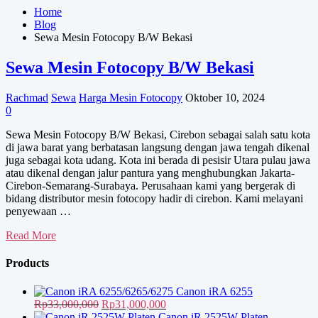
Home
Blog
Sewa Mesin Fotocopy B/W Bekasi
Sewa Mesin Fotocopy B/W Bekasi
Rachmad
Sewa
Harga Mesin Fotocopy
Oktober 10, 2024
0
Sewa Mesin Fotocopy B/W Bekasi, Cirebon sebagai salah satu kota
di jawa barat yang berbatasan langsung dengan jawa tengah dikenal
juga sebagai kota udang. Kota ini berada di pesisir Utara pulau jawa
atau dikenal dengan jalur pantura yang menghubungkan Jakarta-
Cirebon-Semarang-Surabaya. Perusahaan kami yang bergerak di
bidang distributor mesin fotocopy hadir di cirebon. Kami melayani
penyewaan …
Sewa
Read More
Mesin
Fotocopy
Products
B/W
Bekasi
Canon iRA 6255
Harga
Harga
Rp
33,000,000
Rp
31,000,000
aslinya
saat
Canon iR 2525W Platen