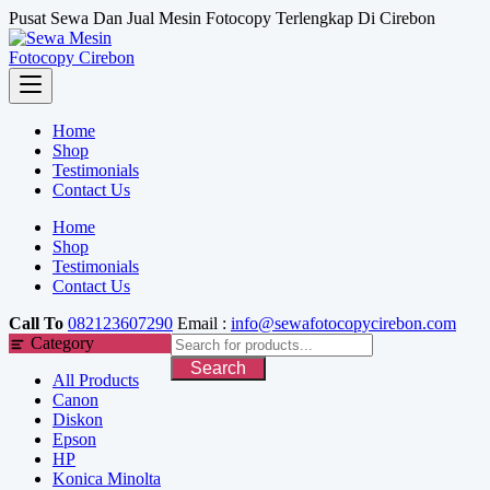
Skip
Pusat Sewa Dan Jual Mesin Fotocopy Terlengkap Di Cirebon
to
content
Home
Shop
Testimonials
Contact Us
Home
Shop
Testimonials
Contact Us
Call To
082123607290
Email :
info@sewafotocopycirebon.com
Category
Search
All Products
Canon
Diskon
Epson
HP
Konica Minolta