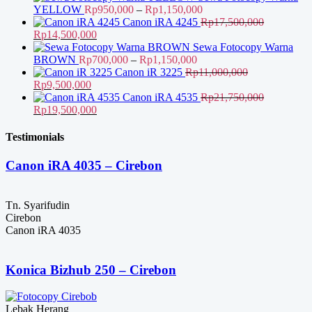
Rentang
YELLOW
Rp
950,000
–
Rp
1,150,000
harga:
Canon iRA 4245
Rp
17,500,000
Harga
Harga
Rp950,000
Rp
14,500,000
aslinya
saat
hingga
Sewa Fotocopy Warna
adalah:
ini
Rentang
Rp1,150,000
BROWN
Rp
700,000
–
Rp
1,150,000
Rp17,500,000.
adalah:
harga:
Canon iR 3225
Rp
11,000,000
Harga
Harga
Rp14,500,000.
Rp700,000
Rp
9,500,000
aslinya
saat
hingga
Canon iRA 4535
Rp
21,750,000
adalah:
Harga
ini
Harga
Rp1,150,000
Rp
19,500,000
Rp11,000,000.
aslinya
adalah:
saat
adalah:
Rp9,500,000.
ini
Testimonials
Rp21,750,000.
adalah:
Rp19,500,000.
Canon iRA 4035 – Cirebon
Tn. Syarifudin
Cirebon
Canon iRA 4035
Konica Bizhub 250 – Cirebon
Lebak Herang