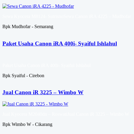
Sewa Kyocera M8124- SutrisnoSewa Canon iRA 4225 – Mudhofar
Bpk Mudhofar - Semarang
Paket Usaha Canon iRA 400i- Syaiful Ishlahul
Paket Usaha Canon iRA 400i- Syaiful Ishlahul
Bpk Syaiful - Cirebon
Jual Canon iR 3225 – Wimbo W
Jual Kyocera M2040dn – RoswatiJual Canon iR 3225 – Wimbo W
Bpk Wimbo W - Cikarang