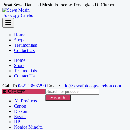
Skip
Pusat Sewa Dan Jual Mesin Fotocopy Terlengkap Di Cirebon
to
content
Home
Shop
Testimonials
Contact Us
Home
Shop
Testimonials
Contact Us
Call To
082123607290
Email :
info@sewafotocopycirebon.com
Category
Search
All Products
Canon
Diskon
Epson
HP
Konica Minolta