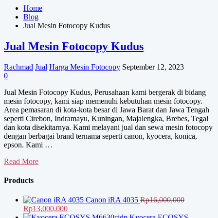
Home
Blog
Jual Mesin Fotocopy Kudus
Jual Mesin Fotocopy Kudus
Rachmad
Jual
Harga Mesin Fotocopy
September 12, 2023
0
Jual Mesin Fotocopy Kudus, Perusahaan kami bergerak di bidang
mesin fotocopy, kami siap memenuhi kebutuhan mesin fotocopy.
Area pemasaran di kota-kota besar di Jawa Barat dan Jawa Tengah
seperti Cirebon, Indramayu, Kuningan, Majalengka, Brebes, Tegal
dan kota disekitarnya. Kami melayani jual dan sewa mesin fotocopy
dengan berbagai brand ternama seperti canon, kyocera, konica,
epson. Kami …
Jual
Read More
Mesin
Fotocopy
Products
Kudus
Canon iRA 4035
Rp
16,000,000
Harga
Harga
Rp
13,000,000
aslinya
saat
Kyocera ECOSYS