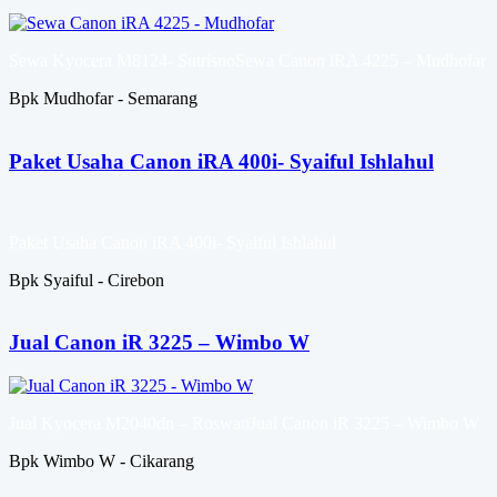
Sewa Kyocera M8124- SutrisnoSewa Canon iRA 4225 – Mudhofar
Bpk Mudhofar - Semarang
Paket Usaha Canon iRA 400i- Syaiful Ishlahul
Paket Usaha Canon iRA 400i- Syaiful Ishlahul
Bpk Syaiful - Cirebon
Jual Canon iR 3225 – Wimbo W
Jual Kyocera M2040dn – RoswatiJual Canon iR 3225 – Wimbo W
Bpk Wimbo W - Cikarang