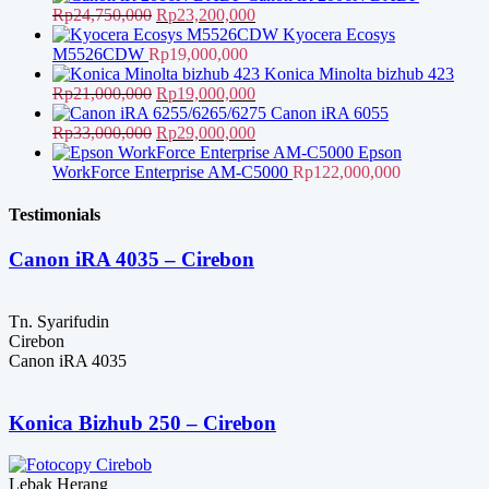
Harga
Harga
Rp
24,750,000
Rp
23,200,000
aslinya
saat
Kyocera Ecosys
adalah:
ini
M5526CDW
Rp
19,000,000
Rp24,750,000.
adalah:
Konica Minolta bizhub 423
Harga
Rp23,200,000.
Harga
Rp
21,000,000
Rp
19,000,000
aslinya
saat
Canon iRA 6055
adalah:
Harga
ini
Harga
Rp
33,000,000
Rp
29,000,000
Rp21,000,000.
aslinya
adalah:
saat
Epson
adalah:
Rp19,000,000.
ini
WorkForce Enterprise AM-C5000
Rp
122,000,000
Rp33,000,000.
adalah:
Rp29,000,000.
Testimonials
Canon iRA 4035 – Cirebon
Tn. Syarifudin
Cirebon
Canon iRA 4035
Konica Bizhub 250 – Cirebon
Lebak Herang