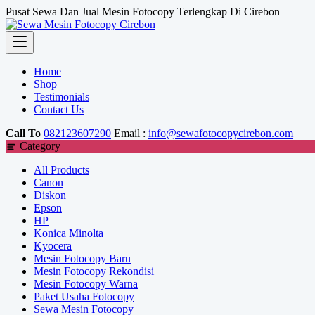
Skip
Pusat Sewa Dan Jual Mesin Fotocopy Terlengkap Di Cirebon
to
content
Home
Shop
Testimonials
Contact Us
Call To
082123607290
Email :
info@sewafotocopycirebon.com
Category
All Products
Canon
Diskon
Epson
HP
Konica Minolta
Kyocera
Mesin Fotocopy Baru
Mesin Fotocopy Rekondisi
Mesin Fotocopy Warna
Paket Usaha Fotocopy
Sewa Mesin Fotocopy