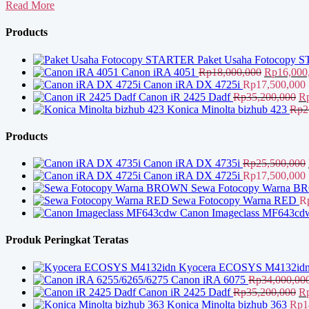
Jual
Read More
Mesin
Fotocopy
Products
Indramayu
Paket Usaha Fotocopy
Harga
Canon iRA 4051
Rp
18,000,000
Rp
16,000
aslinya
Canon iRA DX 4725i
Rp
17,500,000
adalah:
Ha
Canon iR 2425 Dadf
Rp
35,200,000
R
Rp18,000,
as
Konica Minolta bizhub 423
Rp
2
ad
Rp
Products
Canon iRA DX 4735i
Rp
25,500,000
Canon iRA DX 4725i
Rp
17,500,000
Sewa Fotocopy Warna 
Sewa Fotocopy Warna RED
R
Canon Imageclass MF643cd
Produk Peringkat Teratas
Kyocera ECOSYS M4132id
Canon iRA 6075
Rp
34,000,00
Ha
Canon iR 2425 Dadf
Rp
35,200,000
R
as
Konica Minolta bizhub 363
Rp
1