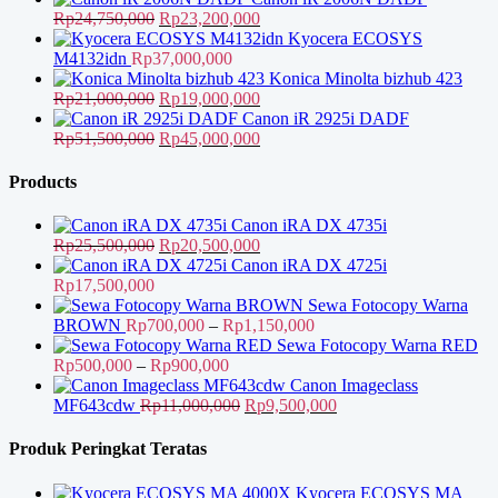
adalah:
Harga
ini
Harga
Rp
24,750,000
Rp
23,200,000
Rp98,500,000.
aslinya
adalah:
saat
Kyocera ECOSYS
adalah:
Rp81,000,000.
ini
M4132idn
Rp
37,000,000
Rp24,750,000.
adalah:
Konica Minolta bizhub 423
Harga
Rp23,200,000.
Harga
Rp
21,000,000
Rp
19,000,000
aslinya
saat
Canon iR 2925i DADF
adalah:
Harga
ini
Harga
Rp
51,500,000
Rp
45,000,000
Rp21,000,000.
aslinya
adalah:
saat
adalah:
Rp19,000,000.
ini
Products
Rp51,500,000.
adalah:
Rp45,000,000.
Canon iRA DX 4735i
Harga
Harga
Rp
25,500,000
Rp
20,500,000
aslinya
saat
Canon iRA DX 4725i
adalah:
ini
Rp
17,500,000
Rp25,500,000.
adalah:
Sewa Fotocopy Warna
Rp20,500,000.
Rentang
BROWN
Rp
700,000
–
Rp
1,150,000
harga:
Sewa Fotocopy Warna RED
Rentang
Rp700,000
Rp
500,000
–
Rp
900,000
harga:
hingga
Canon Imageclass
Rp500,000
Harga
Rp1,150,000
Harga
MF643cdw
Rp
11,000,000
Rp
9,500,000
hingga
aslinya
saat
Rp900,000
adalah:
ini
Produk Peringkat Teratas
Rp11,000,000.
adalah:
Rp9,500,000.
Kyocera ECOSYS MA