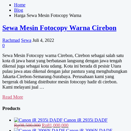
Home
Blog
Harga Sewa Mesin Fotocopy Warna
Sewa Mesin Fotocopy Warna Cirebon
Rachmad
Sewa
Juli 4, 2022
0
Sewa Mesin Fotocopy warna Cirebon, Cirebon sebagai salah satu
kota di jawa barat yang berbatasan langsung dengan jawa tengah
dikenal juga sebagai kota udang. Kota ini berada di pesisir Utara
pulau jawa atau dikenal dengan jalur pantura yang menghubungkan
Jakarta-Cirebon-Semarang-Surabaya. Perusahaan kami yang
bergerak di bidang distributor mesin fotocopy hadir di cirebon.
Kami melayani jual …
Sewa
Read More
Mesin
Fotocopy
Products
Warna
Cirebon
Canon iR 2935i DADF
Harga
Harga
Rp
98,500,000
Rp
81,000,000
aslinya
saat
Canon iR 2006N DADF