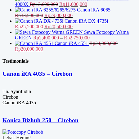
Harga
Harga
4000X
Rp
13,600,000
Rp
11,000,000
aslinya
saat
Canon iRA 6065
Harga
adalah:
Harga
ini
Rp
33,500,000
Rp
29,000,000
aslinya
Rp13,600,000.
saat
adalah:
Canon iRA DX 4735i
adalah:
Harga
ini
Harga
Rp11,000,000.
Rp
25,500,000
Rp
20,500,000
Rp33,500,000.
aslinya
adalah:
saat
Sewa Fotocopy Warna
adalah:
Rp29,000,000.
ini
Rentang
GREEN
Rp
2,400,000
–
Rp
2,750,000
Rp25,500,000.
adalah:
harga:
Canon iRA 4551
Rp
24,000,000
Harga
Harga
Rp20,500,000.
Rp2,400,000
Rp
20,000,000
aslinya
saat
hingga
adalah:
ini
Rp2,750,000
Testimonials
Rp24,000,000.
adalah:
Rp20,000,000.
Canon iRA 4035 – Cirebon
Tn. Syarifudin
Cirebon
Canon iRA 4035
Konica Bizhub 250 – Cirebon
Lebak Herang