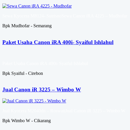
Sewa Kyocera M8124- SutrisnoSewa Canon iRA 4225 – Mudhofar
Bpk Mudhofar - Semarang
Paket Usaha Canon iRA 400i- Syaiful Ishlahul
Paket Usaha Canon iRA 400i- Syaiful Ishlahul
Bpk Syaiful - Cirebon
Jual Canon iR 3225 – Wimbo W
Jual Kyocera M2040dn – RoswatiJual Canon iR 3225 – Wimbo W
Bpk Wimbo W - Cikarang