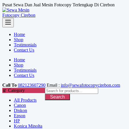
Skip
Pusat Sewa Dan Jual Mesin Fotocopy Terlengkap Di Cirebon
to
content
Home
Shop
Testimonials
Contact Us
Home
Shop
Testimonials
Contact Us
Call To
082123607290
Email :
info@sewafotocopycirebon.com
Category
Search
All Products
Canon
Diskon
Epson
HP
Konica Minolta