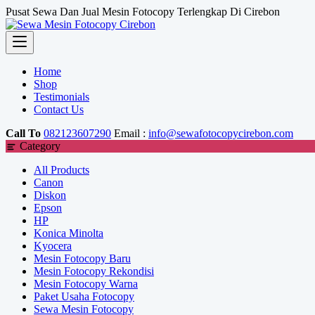
Skip
Pusat Sewa Dan Jual Mesin Fotocopy Terlengkap Di Cirebon
to
content
Home
Shop
Testimonials
Contact Us
Call To
082123607290
Email :
info@sewafotocopycirebon.com
Category
All Products
Canon
Diskon
Epson
HP
Konica Minolta
Kyocera
Mesin Fotocopy Baru
Mesin Fotocopy Rekondisi
Mesin Fotocopy Warna
Paket Usaha Fotocopy
Sewa Mesin Fotocopy