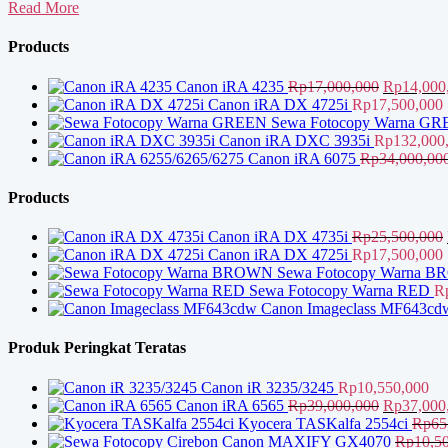
Dealer
Read More
Sewa
Mesin
Products
Fotocopy
Harga
Canon iRA 4235
Rp
17,000,000
Rp
14,000
aslinya
Canon iRA DX 4725i
Rp
17,500,000
adalah:
Sewa Fotocopy Warna G
Rp17,000,
Canon iRA DXC 3935i
Rp
132,000
Canon iRA 6075
Rp
34,000,00
Products
Canon iRA DX 4735i
Rp
25,500,000
Canon iRA DX 4725i
Rp
17,500,000
Sewa Fotocopy Warna 
Sewa Fotocopy Warna RED
R
Canon Imageclass MF643cd
Produk Peringkat Teratas
Canon iR 3235/3245
Rp
10,550,000
Harga
Canon iRA 6565
Rp
39,000,000
Rp
37,000
aslinya
Kyocera TASKalfa 2554ci
Rp
65
adalah:
Canon MAXIFY GX4070
Rp
10,5