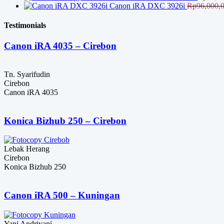
Rp39,000,
Canon iRA DXC 3926i
Rp
96,000,
Testimonials
Canon iRA 4035 – Cirebon
Tn. Syarifudin
Cirebon
Canon iRA 4035
Konica Bizhub 250 – Cirebon
Lebak Herang
Cirebon
Konica Bizhub 250
Canon iRA 500 – Kuningan
Yani Andriyani