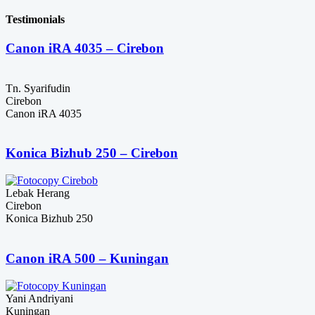
Rp13,000,000.
adalah:
harga:
Rp11,500,000.
Rp1,800,000
Testimonials
hingga
Rp2,300,000
Canon iRA 4035 – Cirebon
Tn. Syarifudin
Cirebon
Canon iRA 4035
Konica Bizhub 250 – Cirebon
Lebak Herang
Cirebon
Konica Bizhub 250
Canon iRA 500 – Kuningan
Yani Andriyani
Kuningan