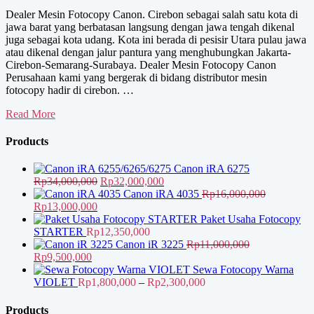
Dealer Mesin Fotocopy Canon. Cirebon sebagai salah satu kota di
jawa barat yang berbatasan langsung dengan jawa tengah dikenal
juga sebagai kota udang. Kota ini berada di pesisir Utara pulau jawa
atau dikenal dengan jalur pantura yang menghubungkan Jakarta-
Cirebon-Semarang-Surabaya. Dealer Mesin Fotocopy Canon
Perusahaan kami yang bergerak di bidang distributor mesin
fotocopy hadir di cirebon. …
Dealer
Read More
Mesin
Fotocopy
Products
Canon
Canon iRA 6275
Harga
Harga
Rp
34,000,000
Rp
32,000,000
aslinya
saat
Canon iRA 4035
Rp
16,000,000
Harga
Harga
adalah:
ini
Rp
13,000,000
aslinya
saat
Rp34,000,000.
adalah:
Paket Usaha Fotocopy
adalah:
ini
Rp32,000,000.
STARTER
Rp
12,350,000
Rp16,000,000.
adalah:
Canon iR 3225
Rp
11,000,000
Harga
Harga
Rp13,000,000.
Rp
9,500,000
aslinya
saat
Sewa Fotocopy Warna
adalah:
ini
Rentang
VIOLET
Rp
1,800,000
–
Rp
2,300,000
Rp11,000,000.
adalah:
harga:
Rp9,500,000.
Rp1,800,000
Products