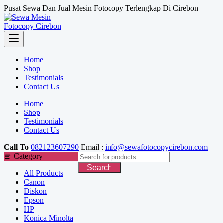
Skip
Pusat Sewa Dan Jual Mesin Fotocopy Terlengkap Di Cirebon
to
content
Home
Shop
Testimonials
Contact Us
Home
Shop
Testimonials
Contact Us
Call To
082123607290
Email :
info@sewafotocopycirebon.com
Category
Search
All Products
Canon
Diskon
Epson
HP
Konica Minolta