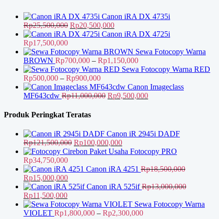
hingga
Rp2,300,000
Canon iRA DX 4735i
Harga
Harga
Rp
25,500,000
Rp
20,500,000
aslinya
saat
Canon iRA DX 4725i
adalah:
ini
Rp
17,500,000
Rp25,500,000.
adalah:
Sewa Fotocopy Warna
Rp20,500,000.
Rentang
BROWN
Rp
700,000
–
Rp
1,150,000
harga:
Sewa Fotocopy Warna RED
Rentang
Rp700,000
Rp
500,000
–
Rp
900,000
harga:
hingga
Canon Imageclass
Rp500,000
Harga
Rp1,150,000
Harga
MF643cdw
Rp
11,000,000
Rp
9,500,000
hingga
aslinya
saat
Rp900,000
adalah:
ini
Produk Peringkat Teratas
Rp11,000,000.
adalah:
Rp9,500,000.
Canon iR 2945i DADF
Harga
Harga
Rp
121,500,000
Rp
100,000,000
aslinya
saat
Paket Usaha Fotocopy PRO
adalah:
ini
Rp
34,750,000
Rp121,500,000.
adalah:
Canon iRA 4251
Rp
18,500,000
Harga
Harga
Rp100,000,000.
Rp
15,000,000
aslinya
saat
Canon iRA 525if
Rp
13,000,000
adalah:
Harga
Harga
ini
Rp
11,500,000
Rp18,500,000.
aslinya
saat
adalah:
Sewa Fotocopy Warna
adalah:
ini
Rp15,000,000.
Rentang
VIOLET
Rp
1,800,000
–
Rp
2,300,000