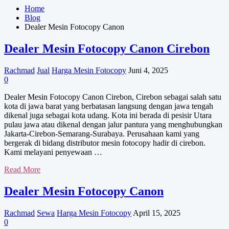
Home
Blog
Dealer Mesin Fotocopy Canon
Dealer Mesin Fotocopy Canon Cirebon
Rachmad
Jual
Harga Mesin Fotocopy
Juni 4, 2025
0
Dealer Mesin Fotocopy Canon Cirebon, Cirebon sebagai salah satu
kota di jawa barat yang berbatasan langsung dengan jawa tengah
dikenal juga sebagai kota udang. Kota ini berada di pesisir Utara
pulau jawa atau dikenal dengan jalur pantura yang menghubungkan
Jakarta-Cirebon-Semarang-Surabaya. Perusahaan kami yang
bergerak di bidang distributor mesin fotocopy hadir di cirebon.
Kami melayani penyewaan …
Dealer
Read More
Mesin
Fotocopy
Dealer Mesin Fotocopy Canon
Canon
Cirebon
Rachmad
Sewa
Harga Mesin Fotocopy
April 15, 2025
0