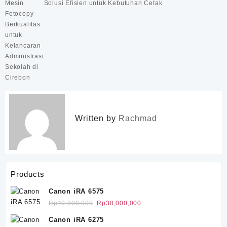
pos
Mesin
Solusi Efisien untuk Kebutuhan Cetak
Fotocopy
Berkualitas
untuk
Kelancaran
Administrasi
Sekolah di
Cirebon
Written by
Rachmad
Products
Canon iRA 6575
Harga
Harga
Rp
40,000,000
Rp
38,000,000
aslinya
saat
Canon iRA 6275
adalah:
ini