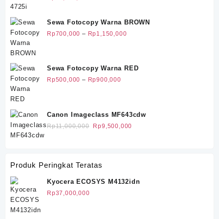
Rp20,500,000.
Sewa Fotocopy Warna BROWN
Rentang
Rp
700,000
–
Rp
1,150,000
harga:
Rp700,000
hingga
Sewa Fotocopy Warna RED
Rp1,150,000
Rentang
Rp
500,000
–
Rp
900,000
harga:
Rp500,000
hingga
Canon Imageclass MF643cdw
Rp900,000
Harga
Harga
Rp
11,000,000
Rp
9,500,000
aslinya
saat
adalah:
ini
Rp11,000,000.
adalah:
Produk Peringkat Teratas
Rp9,500,000.
Kyocera ECOSYS M4132idn
Rp
37,000,000