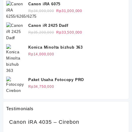
Canon iRA 6075
Harga
Harga
Rp
34,000,000
Rp
31,000,000
aslinya
saat
adalah:
ini
Canon iR 2425 Dadf
Rp34,000,000.
adalah:
Harga
Harga
Rp
35,200,000
Rp
33,500,000
Rp31,000,000.
aslinya
saat
adalah:
ini
Konica Minolta bizhub 363
Rp35,200,000.
adalah:
Rp
14,000,000
Rp33,500,000.
Paket Usaha Fotocopy PRO
Rp
34,750,000
Testimonials
Canon iRA 4035 – Cirebon