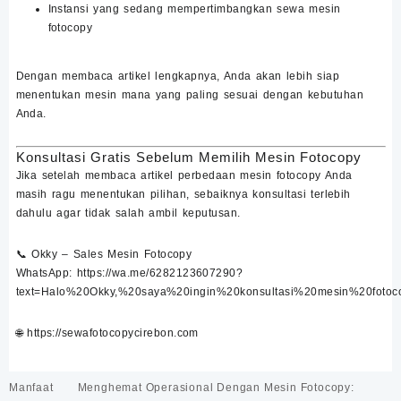
Instansi yang sedang mempertimbangkan
sewa mesin
fotocopy
Dengan membaca artikel lengkapnya, Anda akan lebih siap
menentukan mesin mana yang paling sesuai dengan kebutuhan
Anda.
Konsultasi Gratis Sebelum Memilih Mesin Fotocopy
Jika setelah membaca artikel perbedaan mesin fotocopy Anda
masih ragu menentukan pilihan, sebaiknya konsultasi terlebih
dahulu agar tidak salah ambil keputusan.
📞
Okky – Sales Mesin Fotocopy
WhatsApp:
https://wa.me/6282123607290?
text=Halo%20Okky,%20saya%20ingin%20konsultasi%20mesin%20foto
🌐
https://sewafotocopycirebon.com
Navigasi
Manfaat
Menghemat Operasional Dengan Mesin Fotocopy: