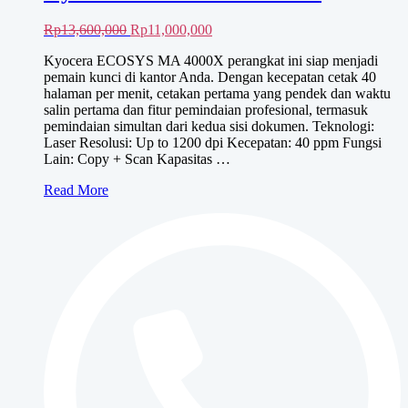
Harga
Harga
Rp
13,600,000
Rp
11,000,000
aslinya
saat
Kyocera ECOSYS MA 4000X perangkat ini siap menjadi
adalah:
ini
pemain kunci di kantor Anda. Dengan kecepatan cetak 40
Rp13,600,000.
adalah:
halaman per menit, cetakan pertama yang pendek dan waktu
Rp11,000,000.
salin pertama dan fitur pemindaian profesional, termasuk
pemindaian simultan dari kedua sisi dokumen. Teknologi:
Laser Resolusi: Up to 1200 dpi Kecepatan: 40 ppm Fungsi
Lain: Copy + Scan Kapasitas …
Kyocera
Read More
ECOSYS
MA
4000X