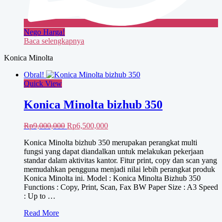
Nego Harga!
Baca selengkapnya
Konica Minolta
Obral!
Quick View
Konica Minolta bizhub 350
Harga
Harga
Rp
9,000,000
Rp
6,500,000
aslinya
saat
Konica Minolta bizhub 350 merupakan perangkat multi
adalah:
ini
fungsi yang dapat diandalkan untuk melakukan pekerjaan
Rp9,000,000.
adalah:
standar dalam aktivitas kantor. Fitur print, copy dan scan yang
Rp6,500,000.
memudahkan pengguna menjadi nilai lebih perangkat produk
Konica Minolta ini. Model : Konica Minolta Bizhub 350
Functions : Copy, Print, Scan, Fax BW Paper Size : A3 Speed
: Up to …
Konica
Read More
Minolta