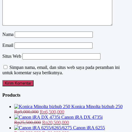
Nama
Email
Situs Web
Simpan nama, email, dan situs web saya pada peramban ini
untuk komentar saya berikutnya.
Products
Konica Minolta bizhub 250
Harga
Harga
Rp
9,000,000
Rp
6,500,000
aslinya
saat
Canon iRA DX 4735i
adalah:
Harga
ini
Harga
Rp
25,500,000
Rp
20,500,000
Rp9,000,000.
aslinya
adalah:
saat
Canon iRA 6255