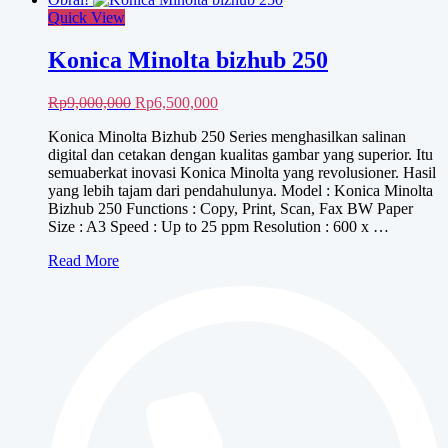
Quick View
Konica Minolta bizhub 250
Harga
Harga
Rp
9,000,000
Rp
6,500,000
aslinya
saat
Konica Minolta Bizhub 250 Series menghasilkan salinan
adalah:
ini
digital dan cetakan dengan kualitas gambar yang superior. Itu
Rp9,000,000.
adalah:
semuaberkat inovasi Konica Minolta yang revolusioner. Hasil
Rp6,500,000.
yang lebih tajam dari pendahulunya. Model : Konica Minolta
Bizhub 250 Functions : Copy, Print, Scan, Fax BW Paper
Size : A3 Speed : Up to 25 ppm Resolution : 600 x …
Konica
Read More
Minolta
bizhub
250