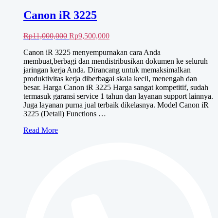
Canon iR 3225
Harga
Harga
Rp
11,000,000
Rp
9,500,000
aslinya
saat
Canon iR 3225 menyempurnakan cara Anda
adalah:
ini
membuat,berbagi dan mendistribusikan dokumen ke seluruh
Rp11,000,000.
adalah:
jaringan kerja Anda. Dirancang untuk memaksimalkan
Rp9,500,000.
produktivitas kerja diberbagai skala kecil, menengah dan
besar. Harga Canon iR 3225 Harga sangat kompetitif, sudah
termasuk garansi service 1 tahun dan layanan support lainnya.
Juga layanan purna jual terbaik dikelasnya. Model Canon iR
3225 (Detail) Functions …
Canon
Read More
iR
3225