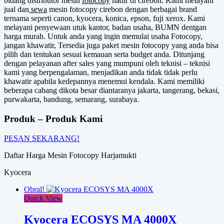
bidang distributor mesin
fotocopy
hadir di cirebon. Kami melayani
jual dan
sewa
mesin fotocopy cirebon dengan berbagai brand
ternama seperti canon, kyocera, konica, epson, fuji xerox. Kami
melayani penyewaan utuk kantor, badan usaha, BUMN dentgan
harga murah. Untuk anda yang ingin memulai usaha Fotocopy,
jangan khawatir, Tersedia juga paket mesin fotocopy yang anda bisa
pilih dan tentukan sesuai kemauan serta budget anda. Ditunjang
dengan pelayanan after sales yang mumpuni oleh teknisi – teknisi
kami yang berpengalaman, menjadikan anda tidak tidak perlu
khawatir apabila kedepannya menemui kendala. Kami memiliki
beberapa cabang dikota besar diantaranya jakarta, tangerang, bekasi,
purwakarta, bandung, semarang, surabaya.
Produk – Produk Kami
PESAN SEKARANG!
Daftar Harga Mesin Fotocopy Harjamukti
Kyocera
Obral!
Quick View
Kyocera ECOSYS MA 4000X