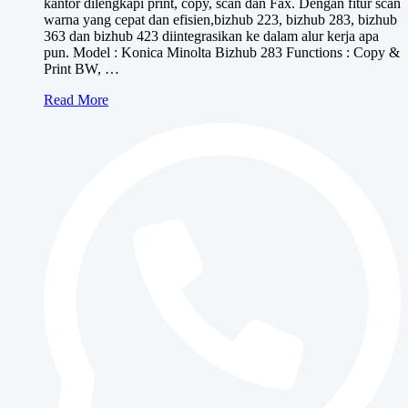
kantor dilengkapi print, copy, scan dan Fax. Dengan fitur scan
warna yang cepat dan efisien,bizhub 223, bizhub 283, bizhub
363 dan bizhub 423 diintegrasikan ke dalam alur kerja apa
pun. Model : Konica Minolta Bizhub 283 Functions : Copy &
Print BW, …
Konica
Read More
Minolta
bizhub
283