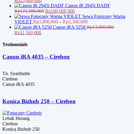
Rp
15,000,000
aslinya
saat
Canon iR 2945i DADF
adalah:
ini
Harga
Harga
Rp
121,500,000
Rp
100,000,000
Rp18,500,000.
adalah:
aslinya
saat
Sewa Fotocopy Warna
Rp15,000,000.
adalah:
ini
Rentang
VIOLET
Rp
1,800,000
–
Rp
2,300,000
Rp121,500,000.
adalah:
harga:
Canon iRA 525if
Rp
13,000,000
Harga
Harga
Rp100,000,000.
Rp1,800,000
Rp
11,500,000
aslinya
saat
hingga
adalah:
ini
Rp2,300,000
Testimonials
Rp13,000,000.
adalah:
Rp11,500,000.
Canon iRA 4035 – Cirebon
Tn. Syarifudin
Cirebon
Canon iRA 4035
Konica Bizhub 250 – Cirebon
Lebak Herang
Cirebon
Konica Bizhub 250