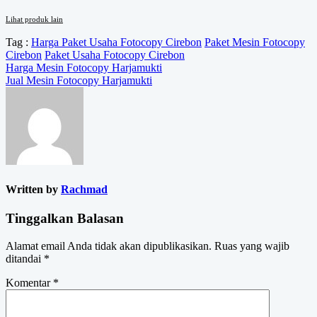
Lihat produk lain
Tag :
Harga Paket Usaha Fotocopy Cirebon
Paket Mesin Fotocopy
Cirebon
Paket Usaha Fotocopy Cirebon
Navigasi
Harga Mesin Fotocopy Harjamukti
Jual Mesin Fotocopy Harjamukti
pos
Written by
Rachmad
Tinggalkan Balasan
Alamat email Anda tidak akan dipublikasikan.
Ruas yang wajib
ditandai
*
Komentar
*