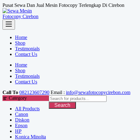
Skip
Pusat Sewa Dan Jual Mesin Fotocopy Terlengkap Di Cirebon
to
content
Home
Shop
Testimonials
Contact Us
Home
Shop
Testimonials
Contact Us
Call To
082123607290
Email :
info@sewafotocopycirebon.com
Category
Search
All Products
Canon
Diskon
Epson
HP
Konica Minolta