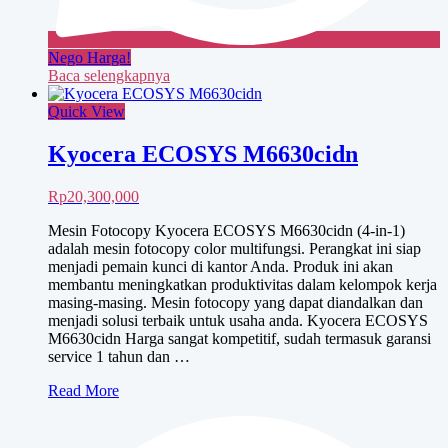
Nego Harga!
Baca selengkapnya
Quick View
Kyocera ECOSYS M6630cidn
Rp
20,300,000
Mesin Fotocopy Kyocera ECOSYS M6630cidn (4-in-1)
adalah mesin fotocopy color multifungsi. Perangkat ini siap
menjadi pemain kunci di kantor Anda. Produk ini akan
membantu meningkatkan produktivitas dalam kelompok kerja
masing-masing. Mesin fotocopy yang dapat diandalkan dan
menjadi solusi terbaik untuk usaha anda. Kyocera ECOSYS
M6630cidn Harga sangat kompetitif, sudah termasuk garansi
service 1 tahun dan …
Kyocera
Read More
ECOSYS
M6630cidn