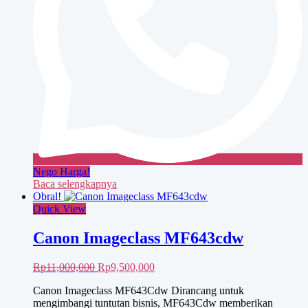
Nego Harga!
Baca selengkapnya
Obral!
Quick View
Canon Imageclass MF643cdw
Harga
Harga
Rp
11,000,000
Rp
9,500,000
aslinya
saat
Canon Imageclass MF643Cdw Dirancang untuk
adalah:
ini
mengimbangi tuntutan bisnis, MF643Cdw memberikan
Rp11,000,000.
adalah: