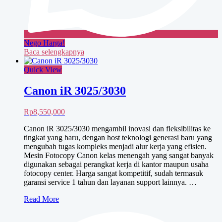
Nego Harga!
Baca selengkapnya
Quick View
Canon iR 3025/3030
Rp
8,550,000
Canon iR 3025/3030 mengambil inovasi dan fleksibilitas ke
tingkat yang baru, dengan host teknologi generasi baru yang
mengubah tugas kompleks menjadi alur kerja yang efisien.
Mesin Fotocopy Canon kelas menengah yang sangat banyak
digunakan sebagai perangkat kerja di kantor maupun usaha
fotocopy center. Harga sangat kompetitif, sudah termasuk
garansi service 1 tahun dan layanan support lainnya. …
Canon
Read More
iR
3025/3030