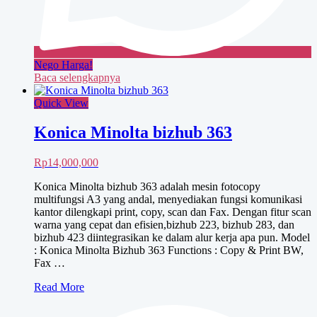
Nego Harga!
Baca selengkapnya
Quick View
Konica Minolta bizhub 363
Rp
14,000,000
Konica Minolta bizhub 363 adalah mesin fotocopy
multifungsi A3 yang andal, menyediakan fungsi komunikasi
kantor dilengkapi print, copy, scan dan Fax. Dengan fitur scan
warna yang cepat dan efisien,bizhub 223, bizhub 283, dan
bizhub 423 diintegrasikan ke dalam alur kerja apa pun. Model
: Konica Minolta Bizhub 363 Functions : Copy & Print BW,
Fax …
Konica
Read More
Minolta
bizhub