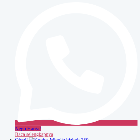
bizhub
350
Nego Harga!
Baca selengkapnya
Obral!