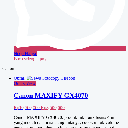
Nego Harga!
Baca selengkapnya
Canon
Obral!
Quick View
Canon MAXIFY GX4070
Harga
Harga
Rp
10,500,000
Rp
8,500,000
aslinya
saat
Canon MAXIFY GX4070, produk Ink Tank bisnis 4-in-1
adalah:
ini
yang mudah dalam isi ulang tintanya, cocok untuk volume
Rp10,500,000.
adalah:
percetakan tinggi dengan biaya operasional yang sangat
Rp8,500,000.