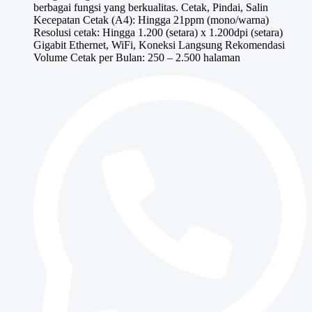
berbagai fungsi yang berkualitas. Cetak, Pindai, Salin
Rp9,500,000.
Kecepatan Cetak (A4): Hingga 21ppm (mono/warna)
Resolusi cetak: Hingga 1.200 (setara) x 1.200dpi (setara)
Gigabit Ethernet, WiFi, Koneksi Langsung Rekomendasi
Volume Cetak per Bulan: 250 – 2.500 halaman