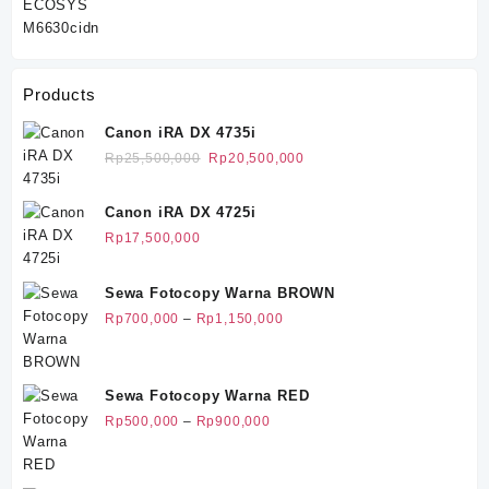
Rp11,500,000.
Products
Canon iRA DX 4735i
Harga
Harga
Rp
25,500,000
Rp
20,500,000
aslinya
saat
adalah:
ini
Canon iRA DX 4725i
Rp25,500,000.
adalah:
Rp
17,500,000
Rp20,500,000.
Sewa Fotocopy Warna BROWN
Rentang
Rp
700,000
–
Rp
1,150,000
harga:
Rp700,000
hingga
Sewa Fotocopy Warna RED
Rp1,150,000
Rentang
Rp
500,000
–
Rp
900,000
harga:
Rp500,000