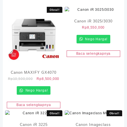
Obral!
Canon iR 3025/3030
Rp
8,550,000
Nego Harga!
Baca selengkapnya
Canon MAXIFY GX4070
Harga
Harga
Rp
10,500,000
Rp
8,500,000
aslinya
saat
Nego Harga!
adalah:
ini
Rp10,500,000.
adalah:
Rp8,500,000.
Baca selengkapnya
Obral!
Obral!
Canon iR 3225
Canon Imageclass