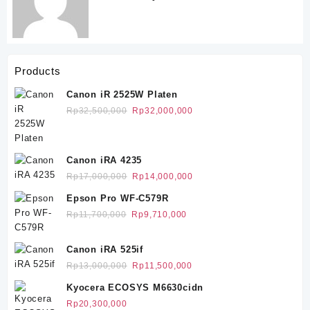
Products
Canon iR 2525W Platen
Harga
Harga
Rp
32,500,000
Rp
32,000,000
aslinya
saat
adalah:
ini
Rp32,500,000.
adalah:
Canon iRA 4235
Rp32,000,000.
Harga
Harga
Rp
17,000,000
Rp
14,000,000
aslinya
saat
Epson Pro WF-C579R
adalah:
ini
Harga
Harga
Rp
11,700,000
Rp
9,710,000
Rp17,000,000.
adalah:
aslinya
saat
Rp14,000,000.
adalah:
ini
Canon iRA 525if
Rp11,700,000.
adalah:
Harga
Harga
Rp
13,000,000
Rp
11,500,000
Rp9,710,000.
aslinya
saat
Kyocera ECOSYS M6630cidn
adalah:
ini
Rp
20,300,000
Rp13,000,000.
adalah: