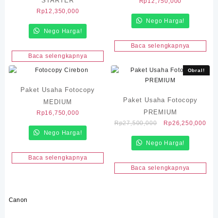
STARTER
Rp
12,750,000
Rp
12,350,000
Nego Harga!
Nego Harga!
Baca selengkapnya
Baca selengkapnya
Obral!
Paket Usaha Fotocopy
Paket Usaha Fotocopy
MEDIUM
PREMIUM
Rp
16,750,000
Harga
Har
Rp
27,500,000
Rp
26,250,000
Nego Harga!
aslinya
saa
Nego Harga!
adalah:
ini
Rp27,500,000.
ada
Baca selengkapnya
Rp2
Baca selengkapnya
Canon