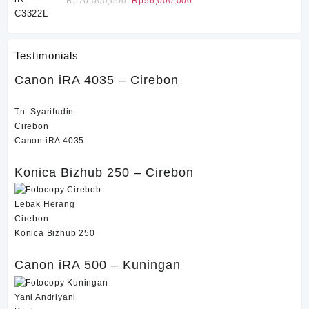
Harga
Harga
Rp
70,000,000
Rp
56,000,000
Rp16,000,000.
adalah:
aslinya
saat
Rp14,000,000.
adalah:
ini
Rp70,000,000.
adalah:
Testimonials
Rp56,000,000.
Canon iRA 4035 – Cirebon
Tn. Syarifudin
Cirebon
Canon iRA 4035
Konica Bizhub 250 – Cirebon
Lebak Herang
Cirebon
Konica Bizhub 250
Canon iRA 500 – Kuningan
Yani Andriyani