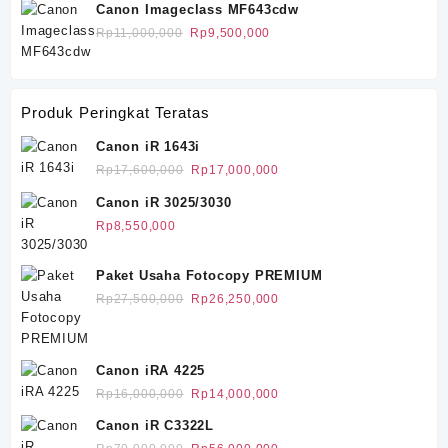
hingga
Canon Imageclass MF643cdw
Rp900,000
Harga
Harga
Rp
11,000,000
Rp
9,500,000
aslinya
saat
adalah:
ini
Rp11,000,000.
adalah:
Produk Peringkat Teratas
Rp9,500,000.
Canon iR 1643i
Harga
Harga
Rp
17,600,000
Rp
17,000,000
aslinya
saat
Canon iR 3025/3030
adalah:
ini
Rp
8,550,000
Rp17,600,000.
adalah:
Rp17,000,000.
Paket Usaha Fotocopy PREMIUM
Harga
Harga
Rp
27,500,000
Rp
26,250,000
aslinya
saat
adalah:
ini
Rp27,500,000.
adalah:
Canon iRA 4225
Rp26,250,000.
Harga
Harga
Rp
16,000,000
Rp
14,000,000
aslinya
saat
Canon iR C3322L
adalah:
ini