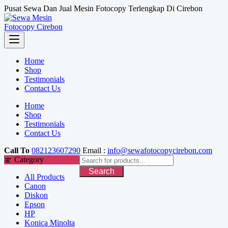
Skip
Pusat Sewa Dan Jual Mesin Fotocopy Terlengkap Di Cirebon
to
content
Home
Shop
Testimonials
Contact Us
Home
Shop
Testimonials
Contact Us
Call To
082123607290
Email :
info@sewafotocopycirebon.com
Category
Search
All Products
Canon
Diskon
Epson
HP
Konica Minolta