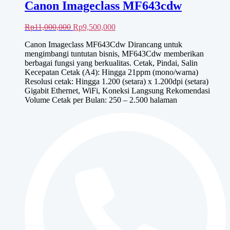
Canon Imageclass MF643cdw
Harga
Harga
Rp
11,000,000
Rp
9,500,000
aslinya
saat
Canon Imageclass MF643Cdw Dirancang untuk
adalah:
ini
mengimbangi tuntutan bisnis, MF643Cdw memberikan
Rp11,000,000.
adalah:
berbagai fungsi yang berkualitas. Cetak, Pindai, Salin
Rp9,500,000.
Kecepatan Cetak (A4): Hingga 21ppm (mono/warna)
Resolusi cetak: Hingga 1.200 (setara) x 1.200dpi (setara)
Gigabit Ethernet, WiFi, Koneksi Langsung Rekomendasi
Volume Cetak per Bulan: 250 – 2.500 halaman