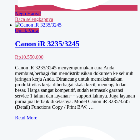
Nego Harga!
Baca selengkapnya
Quick View
Canon iR 3235/3245
Rp
10,550,000
Canon iR 3235/3245 menyempurnakan cara Anda
membuat,berbagi dan mendistribusikan dokumen ke seluruh
jaringan kerja Anda. Dirancang untuk memaksimalkan
produktivitas kerja diberbagai skala kecil, menengah dan
besar. Harga sangat kompetitif, sudah termasuk garansi
service 1 tahun dan layanan++ support lainnya. Juga layanan
purna jual terbaik dikelasnya. Model Canon iR 3235/3245
(Detail) Functions Copy / Print B/W, …
Canon
Read More
iR
3235/3245