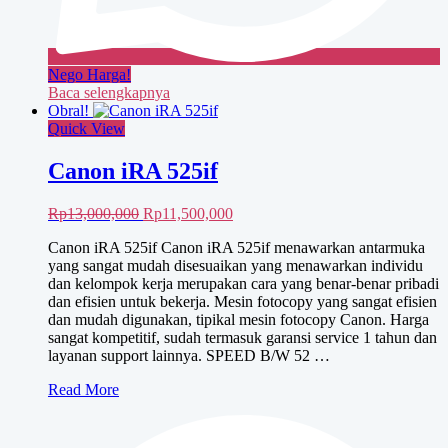
Nego Harga!
Baca selengkapnya
Obral!
Quick View
Canon iRA 525if
Harga
Harga
Rp
13,000,000
Rp
11,500,000
aslinya
saat
Canon iRA 525if Canon iRA 525if menawarkan antarmuka
adalah:
ini
yang sangat mudah disesuaikan yang menawarkan individu
Rp13,000,000.
adalah:
dan kelompok kerja merupakan cara yang benar-benar pribadi
Rp11,500,000.
dan efisien untuk bekerja. Mesin fotocopy yang sangat efisien
dan mudah digunakan, tipikal mesin fotocopy Canon. Harga
sangat kompetitif, sudah termasuk garansi service 1 tahun dan
layanan support lainnya. SPEED B/W 52 …
Canon
Read More
iRA
525if