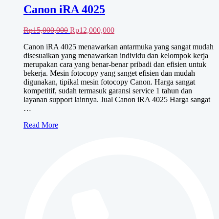
Canon iRA 4025
Harga
Harga
Rp
15,000,000
Rp
12,000,000
aslinya
saat
Canon iRA 4025 menawarkan antarmuka yang sangat mudah
adalah:
ini
disesuaikan yang menawarkan individu dan kelompok kerja
Rp15,000,000.
adalah:
merupakan cara yang benar-benar pribadi dan efisien untuk
Rp12,000,000.
bekerja. Mesin fotocopy yang sanget efisien dan mudah
digunakan, tipikal mesin fotocopy Canon. Harga sangat
kompetitif, sudah termasuk garansi service 1 tahun dan
layanan support lainnya. Jual Canon iRA 4025 Harga sangat
…
Canon
Read More
iRA
4025