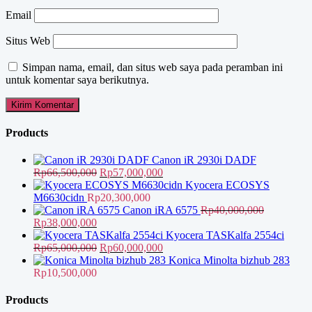
Email
Situs Web
Simpan nama, email, dan situs web saya pada peramban ini
untuk komentar saya berikutnya.
Products
Canon iR 2930i DADF
Harga
Harga
Rp
66,500,000
Rp
57,000,000
aslinya
saat
Kyocera ECOSYS
adalah:
ini
M6630cidn
Rp
20,300,000
Rp66,500,000.
adalah:
Canon iRA 6575
Rp
40,000,000
Harga
Harga
Rp57,000,000.
Rp
38,000,000
aslinya
saat
Kyocera TASKalfa 2554ci
adalah:
ini
Harga
Harga
Rp
65,000,000
Rp
60,000,000
Rp40,000,000.
adalah:
aslinya
saat
Konica Minolta bizhub 283
Rp38,000,000.
adalah:
ini
Rp
10,500,000
Rp65,000,000.
adalah:
Rp60,000,000.
Products