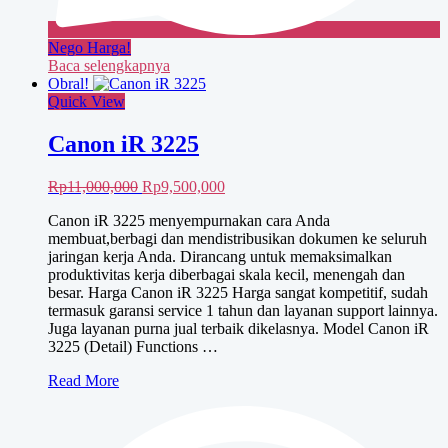
Nego Harga!
Baca selengkapnya
Obral!
Quick View
Canon iR 3225
Harga
Harga
Rp
11,000,000
Rp
9,500,000
aslinya
saat
Canon iR 3225 menyempurnakan cara Anda
adalah:
ini
membuat,berbagi dan mendistribusikan dokumen ke seluruh
Rp11,000,000.
adalah:
jaringan kerja Anda. Dirancang untuk memaksimalkan
Rp9,500,000.
produktivitas kerja diberbagai skala kecil, menengah dan
besar. Harga Canon iR 3225 Harga sangat kompetitif, sudah
termasuk garansi service 1 tahun dan layanan support lainnya.
Juga layanan purna jual terbaik dikelasnya. Model Canon iR
3225 (Detail) Functions …
Canon
Read More
iR
3225