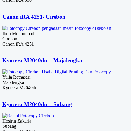
Canon iRA 500
Canon iRA 4251- Cirebon
Ibnu Muhammad
Cirebon
Canon iRA 4251
Kyocera M2040dn – Majalengka
Yulia Ratnasari
Majalengka
Kyocera M2040dn
Kyocera M2040dn – Subang
Hosirin Zakaria
Subang