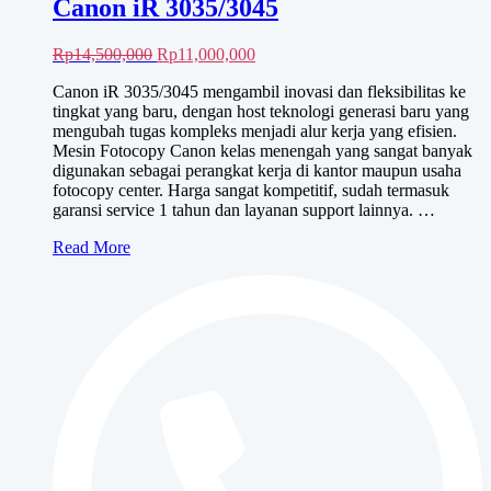
Canon iR 3035/3045
Harga
Harga
Rp
14,500,000
Rp
11,000,000
aslinya
saat
Canon iR 3035/3045 mengambil inovasi dan fleksibilitas ke
adalah:
ini
tingkat yang baru, dengan host teknologi generasi baru yang
Rp14,500,000.
adalah:
mengubah tugas kompleks menjadi alur kerja yang efisien.
Rp11,000,000.
Mesin Fotocopy Canon kelas menengah yang sangat banyak
digunakan sebagai perangkat kerja di kantor maupun usaha
fotocopy center. Harga sangat kompetitif, sudah termasuk
garansi service 1 tahun dan layanan support lainnya. …
Canon
Read More
iR
3035/3045