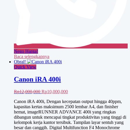
Nego Harga!
Baca selengkapnya
Obral!
Quick View
Canon iRA 400i
Harga
Harga
Rp
12,000,000
Rp
10,000,000
aslinya
saat
Canon iRA 400i, Dengan kecepatan output hingga 40ppm,
adalah:
ini
kapasitas kertas maksimum 2500 lembar A4, dan finisher
Rp12,000,000.
adalah:
hemat, imageRUNNER ADVANCE 400i yang ringkas
Rp10,000,000.
dibangun untuk mencapai tingkat produktivitas yang tinggi di
kelompok kerja kantor tersibuk. Tampilan layar sentuh yang
besar dan canggih. Digital Multifunction F4 Monochrome