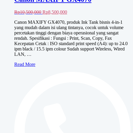
Harga
Harga
Rp
10,500,000
Rp
8,500,000
aslinya
saat
Canon MAXIFY GX4070, produk Ink Tank bisnis 4-in-1
adalah:
ini
yang mudah dalam isi ulang tintanya, cocok untuk volume
Rp10,500,000.
adalah:
percetakan tinggi dengan biaya operasional yang sangat
Rp8,500,000.
rendah. Spesifikasi : Fungsi : Print, Scan, Copy, Fax
Kecepatan Cetak : ISO standard print speed (A4): up to 24.0
ipm black / 15.5 ipm colour Sudah support Wireless, Wired
LAN, …
Canon
Read More
MAXIFY
GX4070