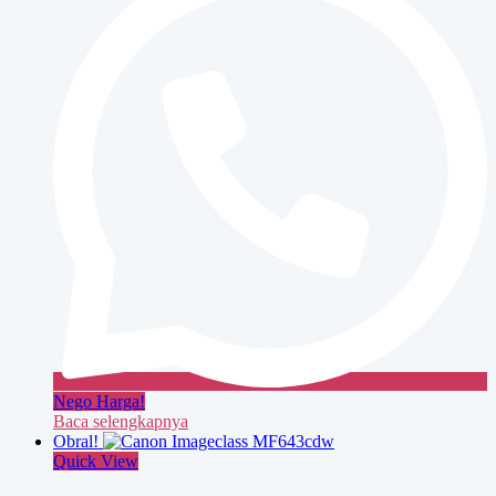
Nego Harga!
Baca selengkapnya
Obral!
Quick View