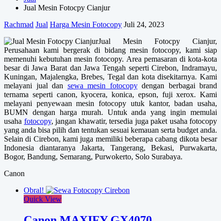
Jual Mesin Fotocpy Cianjur
Rachmad
Jual
Harga Mesin Fotocopy
Juli 24, 2023
Jual Mesin Fotocpy Cianjur,
Perusahaan kami bergerak di bidang mesin fotocopy, kami siap
memenuhi kebutuhan mesin fotocopy. Area pemasaran di kota-kota
besar di Jawa Barat dan Jawa Tengah seperti Cirebon, Indramayu,
Kuningan, Majalengka, Brebes, Tegal dan kota disekitarnya. Kami
melayani jual dan
sewa mesin fotocopy
dengan berbagai brand
ternama seperti canon, kyocera, konica, epson, fuji xerox. Kami
melayani penyewaan mesin fotocopy utuk kantor, badan usaha,
BUMN dengan harga murah. Untuk anda yang ingin memulai
usaha
fotocopy
, jangan khawatir, tersedia juga paket usaha fotocopy
yang anda bisa pilih dan tentukan sesuai kemauan serta budget anda.
Selain di Cirebon, kami juga memiliki beberapa cabang dikota besar
Indonesia diantaranya Jakarta, Tangerang, Bekasi, Purwakarta,
Bogor, Bandung, Semarang, Purwokerto, Solo Surabaya.
Canon
Obral!
Quick View
Canon MAXIFY GX4070