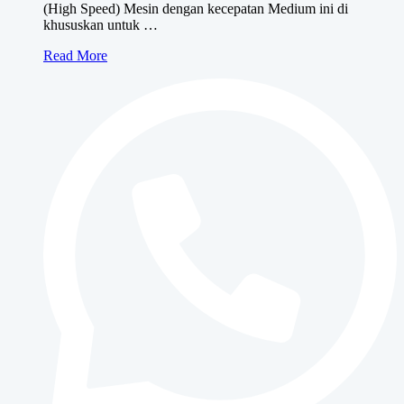
(High Speed) Mesin dengan kecepatan Medium ini di
khususkan untuk …
Canon
Read More
iRA
400i