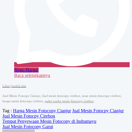
Nego Harga!
Baca selengkapnya
Lihat produk lain
Jual Mesin Fotocpy Cianjur, Jual mesin fotocopy cirebon, sewa mesin fotocopy cirebon,
harga mesin fotocopy cirebon,
paket usaha mesin fotocopy cirebon
Tag :
Harga Mesin Fotocopy Cianjur
Jual Mesin Fotocpy Cianjur
Jual Mesin Fotocpy Cirebon
Navigasi
Tempat Penyewaan Mesin Fotocopy di Indramayu
Jual Mesin Fotocopy Garut
pos