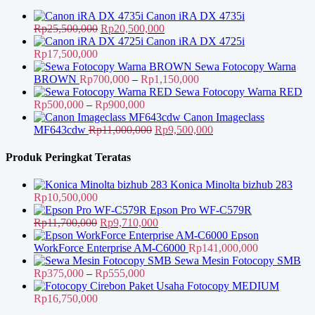
Canon iRA DX 4735i
Harga
Harga
Rp
25,500,000
Rp
20,500,000
aslinya
saat
Canon iRA DX 4725i
adalah:
ini
Rp
17,500,000
Rp25,500,000.
adalah:
Sewa Fotocopy Warna
Rp20,500,000.
Rentang
BROWN
Rp
700,000
–
Rp
1,150,000
harga:
Sewa Fotocopy Warna RED
Rentang
Rp700,000
Rp
500,000
–
Rp
900,000
harga:
hingga
Canon Imageclass
Rp500,000
Harga
Rp1,150,000
Harga
MF643cdw
Rp
11,000,000
Rp
9,500,000
hingga
aslinya
saat
Rp900,000
adalah:
ini
Produk Peringkat Teratas
Rp11,000,000.
adalah:
Rp9,500,000.
Konica Minolta bizhub 283
Rp
10,500,000
Epson Pro WF-C579R
Harga
Harga
Rp
11,700,000
Rp
9,710,000
aslinya
saat
Epson
adalah:
ini
WorkForce Enterprise AM-C6000
Rp
141,000,000
Rp11,700,000.
adalah:
Sewa Mesin Fotocopy SMB
Rentang
Rp9,710,000.
Rp
375,000
–
Rp
555,000
harga:
Paket Usaha Fotocopy MEDIUM
Rp375,000
Rp
16,750,000
hingga